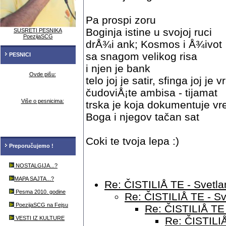
Pa prospi zoru
Boginja istine u svojoj ruci
SUSRETI PESNIKA
PoezijaSCG
drÅ¾i ank; Kosmos i Å¾ivot
sa snagom velikog risa
PESNICI
i njen je bank
Ovde pišu:
telo joj je satir, sfinga joj je v
čudoviÅ¡te ambisa - tijamat
Više o pesnicima:
trska je koja dokumentuje v
Boga i njegov tačan sat
Coki te tvoja lepa :)
Preporučujemo !
NOSTALGIJA...?
MAPA SAJTA...?
Re: ČISTILIÅ TE - Svetla
Pesma 2010. godine
Re: ČISTILIÅ TE - Sv
PoezijaSCG na Fejsu
Re: ČISTILIÅ TE 
VESTI IZ KULTURE
Re: ČISTILIÅ