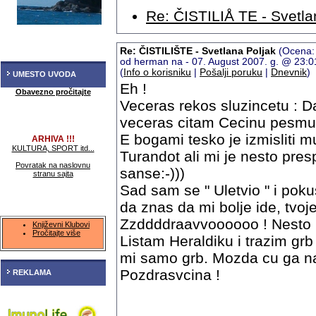
Re: ČISTILIÅ TE - Svetla
Re: ČISTILIŠTE - Svetlana Poljak
(Ocena:
od herman na - 07. August 2007. g. @ 23:
(
Info o korisniku
|
Pošalji poruku
|
Dnevnik
)
UMESTO UVODA
Eh !
Obavezno pročitajte
Veceras rekos sluzincetu : Dan
veceras citam Cecinu pesmu
E bogami tesko je izmisliti 
ARHIVA !!!
KULTURA, SPORT itd...
Turandot ali mi je nesto pres
Povratak na naslovnu
sanse:-)))
stranu sajta
Sad sam se " Uletvio " i po
da znas da mi bolje ide, tvo
Zzddddraavvoooooo ! Nesto mi
Književni Klubovi
Pročitajte više
Listam Heraldiku i trazim grb
mi samo grb. Mozda cu ga naci
Pozdrasvcina !
REKLAMA