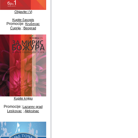
Objavite i Vi
Kupite časopis
Promocije:
Kruševac
;
Ćuprija
Beograd
Kupite knjigu
Promocije:
Lazarev grad
;
Leskovac
Aleksinac