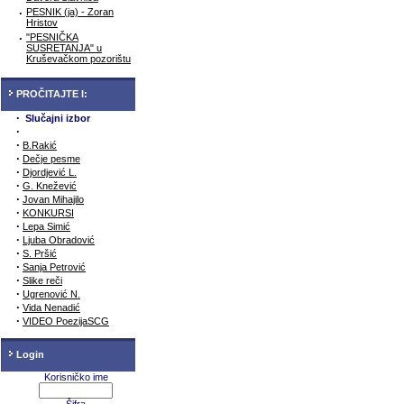
·
PESNIK (ja) - Zoran
Hristov
·
"PESNIČKA
SUSRETANJA" u
Kruševačkom pozorištu
PROČITAJTE I:
·
Slučajni izbor
·
·
B.Rakić
·
Dečje pesme
·
Djordjević L.
·
G. Knežević
·
Jovan Mihajilo
·
KONKURSI
·
Lepa Simić
·
Ljuba Obradović
·
S. Pršić
·
Sanja Petrović
·
Slike reči
·
Ugrenović N.
·
Vida Nenadić
·
VIDEO PoezijaSCG
Login
Korisničko ime