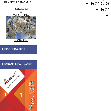
Re: ČIST
KAKO PESMOM...?
Re: 
DONACIJA
&
MARKETING
DONATORI
POGLEDAJTE I...
IZDANJA-PoezijaSRB