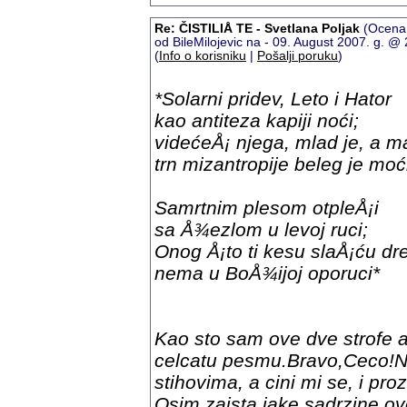
Re: ČISTILIÅ TE - Svetlana Poljak
(Ocena:
od BileMilojevic na - 09. August 2007. g. 
(
Info o korisniku
|
Pošalji poruku
)
*Solarni pridev, Leto i Hator
kao
antiteza
kapiji
no
ć
i
;
vide
ć
e
Å¡
njega
,
mlad
je
,
a
ma
trn
mizantropije
beleg
je
mo
ć
Samrtnim
plesom
otple
Å¡
i
sa
Å¾
ezlom
u
levoj
ruci
;
Onog
Å¡
to
ti
kesu
sla
Å¡ć
u
dr
nema
u
Bo
Å¾
ijoj
oporuci
*
Kao sto sam ove dve strofe a
celcatu pesmu.Bravo,Ceco!Na
stihovima, a cini mi se, i pr
Osim zaista jake sadrzine ove