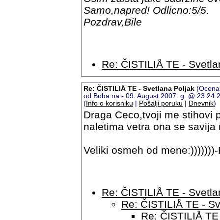
Samo,napred! Odlicno:5/5.
Pozdrav,Bile
Re: ČISTILIÅ TE - Svetla
Re: ČISTILIÅ TE - Svetlana Poljak
(Ocena:
od Boba na - 09. August 2007. g. @ 23:24
(
Info o korisniku
|
Pošalji poruku
|
Dnevnik
)
Draga Ceco,tvoji me stihovi p
naletima vetra ona se savija 
Veliki osmeh od mene:)))))))
Re: ČISTILIÅ TE - Svetla
Re: ČISTILIÅ TE - Sv
Re: ČISTILIÅ TE 