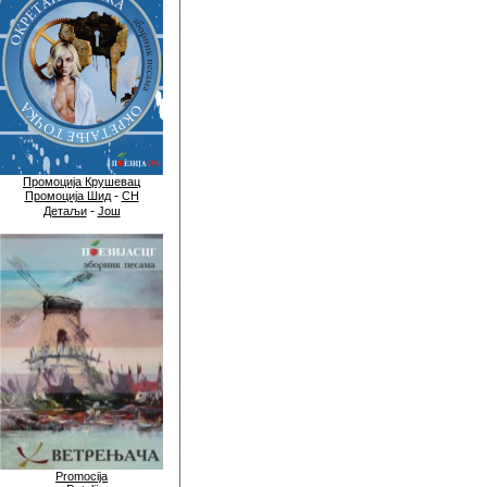
Промоција Крушевац
-
Промоција Шид
СН
-
Детаљи
Још
Promocija