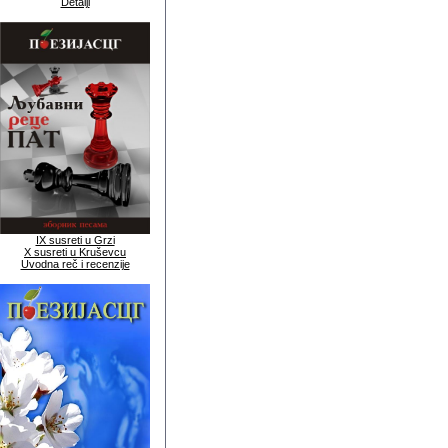
Detalji
IX susreti u Grzi
X susreti u Kruševcu
Uvodna reč i recenzije