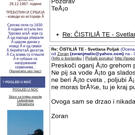
Pozdrav
28.12.1967. године
TeÅ¡o
ТРЕБОТИН И СРБИЈА
- изводи из историје Â
Српска села су 1830.
Â године остала без
Re: ČISTILIÅ TE - Svetla
Турских агаÂ који су
Â од народа убирали
Â царски данак у
новцу
Â и од сваког
Re: ČISTILIÅ TE - Svetlana Poljak
(Ocena:
Â берићета
Â десетак.
od
Zoran
(zoranjmatic@yahoo.com)
na - 
Â Са агама су
отишле
(
Info o korisniku
|
Pošalji poruku
)
http://poe
Â и субаше са
наоружаним
Preskoči oganj Å¡to grehom 
сејменима...
Ne pij sa vode Å¡to ga slad
Прочитајте цео текст
ne beri Å¡to cveta , poljubi Å
POGLED U NOĆ
ne moras brÅ¾e, tu je kraj p
POGLED U NOĆ
Skice za knjigu poezije
Ovoga sam se drzao i nikada n
Ljubodraga
Obradovića
Zoran