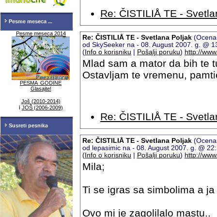
Re: ČISTILIÅ TE - Svetla
Pesme meseca ...
Pesme meseca 2014
Re: ČISTILIÅ TE - Svetlana Poljak
(Ocena:
od SkySeeker na - 08. August 2007. g. @ 
(
Info o korisniku
|
Pošalji poruku
)
http://ww
Mlad sam a mator da bih te 
Ostavljam te vremenu, pamt
PESMA GODINE
Glasajte!
Još (2010-2014)
i
JOŠ (2006-2009)
Re: ČISTILIÅ TE - Svetla
Susreti pesnika
Re: ČISTILIÅ TE - Svetlana Poljak
(Ocena:
od lepasimic na - 08. August 2007. g. @ 2
(
Info o korisniku
|
Pošalji poruku
)
http://www
Mila;
Ti se igras sa simbolima a j
Ovo mi je zagolilalo mastu..