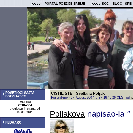
PORTAL POEZIJE SRBIJE
SCG
BLOG
SRB
POSETIOCI SAJTA
ČISTILIŠTE - Svetlana Poljak
POEZIJASCG
Postavljeno - 07. August 2007. g. @ 16:40:29 CEST od
l
Imali smo
26104364
pregledanih strana od
Pollakova
napisao-la
"
10.08.2005.
FEDRARO