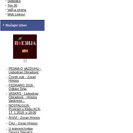
·
Statistika
·
Top 30
·
VaÅ¡a strana
·
Web Linkovi
Slučajni izbor
[
]
·
PESMA O VAZDUHU -
Ljubodrag Obradović
·
Čovek vuk - Zoran
Hristov
·
FEDRARO 2018 -
Odluke žirija
·
VASKRS - Ljubodrag
Obradović - Hristos
Vaskrese...
·
NOSTALGIJA -
Program u Klubu KCK,
17. 1.2018. u 18:00
·
Å½IVI - Zoran Hristov
·
ČAJ - Zoran Hristov
·
U pripremi knjiga
Davora Slavnića