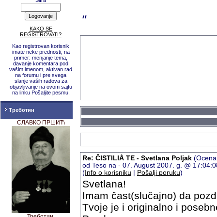
Šifra
"
KAKO SE
REGISTROVATI?
Kao registrovan korisnik
imate neke prednosti, na
primer: menjanje tema,
davanje komentara pod
vašim imenom, aktivan rad
na forumu i pre svega
slanje vaših radova za
objavljivanje na ovom sajtu
na linku Pošaljite pesmu.
Треботин
СЛАВКО ПРШИЋ
Re: ČISTILIÅ TE - Svetlana Poljak
(Ocena:
od Teso na - 07. August 2007. g. @ 17:04:
(
Info o korisniku
|
Pošalji poruku
)
Svetlana!
Imam čast(slučajno) da pozdra
Tvoje je i originalno i posebn
Треботин,