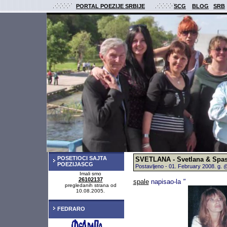
PORTAL POEZIJE SRBIJE
SCG
BLOG
SRB
POSETIOCI SAJTA
SVETLANA - Svetlana & Spas
POEZIJASCG
Postavljeno - 01. February 2008. g.
Imali smo
26102137
spale
napisao-la
"
pregledanih strana od
10.08.2005.
FEDRARO