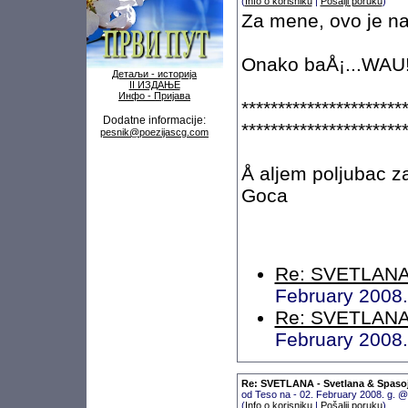
(
Info o korisniku
|
Pošalji poruku
)
Za mene, ovo je na
Onako baÅ¡...WAU!
Детаљи - историја
II ИЗДАЊЕ
Инфо - Пријава
**********************
Dodatne informacije:
**********************
pesnik@poezijascg.com
Å aljem poljubac z
Goca
Re: SVETLANA 
February 2008
Re: SVETLANA 
February 2008
Re: SVETLANA - Svetlana & Spaso
od Teso na - 02. February 2008. g. 
(
Info o korisniku
|
Pošalji poruku
)