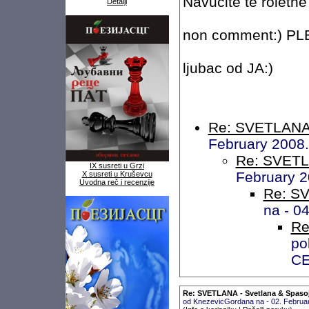
Navucite te roletne
Detalji
non comment:) PLEN
ljubac od JA:)
Re: SVETLANA 
February 2008.
Re: SVETL
IX susreti u Grzi
February 2
X susreti u Kruševcu
Uvodna reč i recenzije
Re: SV
na - 0
Re
po
C
Re: SVETLANA - Svetlana & Spaso
od KnezevicGordana na - 02. Februa