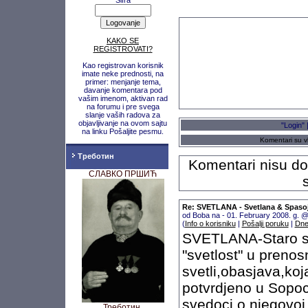
Šifra
"
KAKO SE
REGISTROVATI?
Kao registrovan korisnik
imate neke prednosti, na
primer: menjanje tema,
davanje komentara pod
vašim imenom, aktivan rad
na forumu i pre svega
slanje vaših radova za
objavljivanje na ovom sajtu
"Login" 
na linku Pošaljite pesmu.
Komentari su vl
Треботин
Komentari nisu doz
СЛАВКО ПРШИЋ
Re: SVETLANA - Svetlana & Spaso
od Boba na - 01. February 2008. g. 
(
Info o korisniku
|
Pošalji poruku
|
Dne
SVETLANA-Staro sl
"svetlost" u preno
svetli,obasjava,koj
potvrdjeno u Sopoc
svedoci o njegovoj 
Треботин,