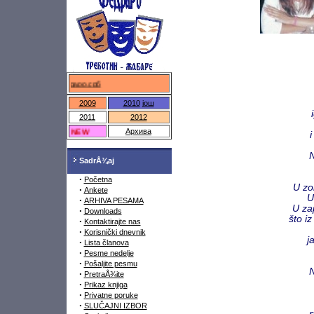
федраро.срб
2009
2010
још
2011
2012
NEW
Архива
N
SadrÅ¾aj
·
Početna
U zo
·
Ankete
U
·
ARHIVA PESAMA
U za
·
Downloads
što iz
·
Kontaktirajte nas
u z
·
Korisnički dnevnik
j
·
Lista članova
·
Pesme nedelje
·
Pošaljite pesmu
N
·
PretraÅ¾ite
·
Prikaz knjiga
·
Privatne poruke
·
SLUČAJNI IZBOR