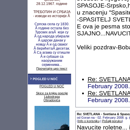
28.12.1967. године
SPASOJE-Srpsko,hr
u znacenju "Spasite
ТРЕБОТИН И СРБИЈА
- изводи из историје Â
-SPASITELJ SVETL
Српска села су 1830.
E ova je pesma stog
Â године остала без
SJAJNO...NAVUCI
Турских агаÂ који су
Â од народа убирали
Â царски данак у
новцу
Â и од сваког
Veliki pozdrav-Bob
Â берићета
Â десетак.
Â Са агама су
отишле
Â и субаше са
наоружаним
сејменима...
Прочитајте цео текст
Re: SVETLANA 
POGLED U NOĆ
February 2008
POGLED U NOĆ
Re: SVETLANA 
Skice za knjigu poezije
Ljubodraga
February 2008
Obradovića
Re: SVETLANA - Svetlana & Spaso
od Goran na - 02. February 2008. g.
(
Info o korisniku
|
Pošalji poruku
)
Navucite roletne...