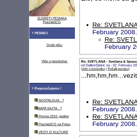
SUSRETI PESNIKA
PoezijaSCG
Re: SVETLANA 
February 2008
PESNICI
Re: SVETL
Ovde pišu:
February 2
Više o pesnicima:
Re: SVETLANA - Svetlana & Spaso
od DaliborDjokic na - 02. February 2
(
Info o korisniku
|
Pošalji poruku
)
...hm,hm,hm...vezi
Preporučujemo !
Re: SVETLANA 
NOSTALGIJA...?
February 2008
MAPA SAJTA...?
Re: SVETLANA 
Pesma 2010. godine
February 2008
PoezijaSCG na Fejsu
VESTI IZ KULTURE