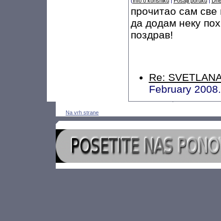
(
Info o korisniku
|
Pošalji poruku
|
Dne
прочитао сам све
да додам неку пох
поздрав!
Re: SVETLANA 
February 2008
Na vrh strane