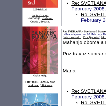
Re: SVETLANA 
February 2008
Objavite i Vi
Re: SVETL
Kupite časopis
Promocije:
Kruševac
February 2
;
Ćuprija
Beograd
Re: SVETLANA - Svetlana & Spaso
od Mariadeyana na - 02. February 20
(
Info o korisniku
|
Pošalji poruku
)
htt
Mahanje oboma,a B
Pozdrav iz suncane
Maria
Kupite knjigu
Promocije:
Lazarev grad
;
Leskovac
Aleksinac
Re: SVETLANA 
February 2008
Re: SVETL