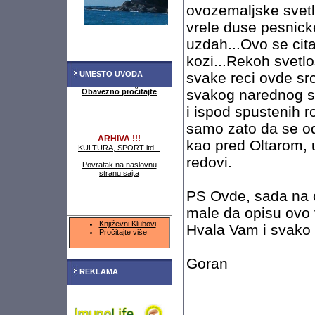
ovozemaljske svetlos
vrele duse pesnick
uzdah...Ovo se cita
kozi...Rekoh svetlo
UMESTO UVODA
svake reci ovde sro
svakog narednog st
Obavezno pročitajte
i ispod spustenih ro
samo zato da se od
ARHIVA !!!
kao pred Oltarom, u
KULTURA, SPORT itd...
redovi.
Povratak na naslovnu
stranu sajta
PS Ovde, sada na 
male da opisu ovo v
Književni Klubovi
Hvala Vam i svako
Pročitajte više
Goran
REKLAMA