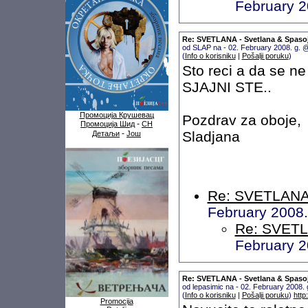
February 2
Re: SVETLANA - Svetlana & Spaso
od SLAP na - 02. February 2008. g. 
(
Info o korisniku
|
Pošalji poruku
)
Sto reci a da se ne
SJAJNI STE..
Промоција Крушевац
Pozdrav za oboje,
-
Промоција Шид
СН
-
Sladjana
Детаљи
Још
Re: SVETLANA 
February 2008
Re: SVETL
February 2
Re: SVETLANA - Svetlana & Spaso
od lepasimic na - 02. February 2008.
(
Info o korisniku
|
Pošalji poruku
)
http
Promocija