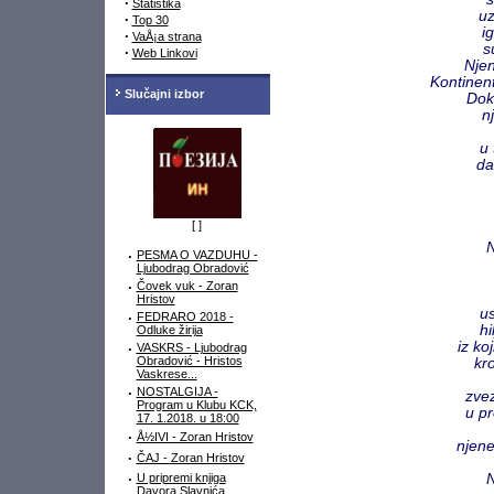
·
Statistika
u
·
Top 30
i
·
VaÅ¡a strana
s
·
Web Linkovi
Njen
Kontinent
Slučajni izbor
Dok
n
u 
da
na
pobe
os
[
]
N
·
PESMA O VAZDUHU -
Ljubodrag Obradović
·
Čovek vuk - Zoran
Hristov
u
·
FEDRARO 2018 -
hi
Odluke žirija
iz ko
·
VASKRS - Ljubodrag
Obradović - Hristos
kr
Vaskrese...
·
NOSTALGIJA -
zve
Program u Klubu KCK,
u p
17. 1.2018. u 18:00
·
Å½IVI - Zoran Hristov
njene
·
ČAJ - Zoran Hristov
·
U pripremi knjiga
N
Davora Slavnića