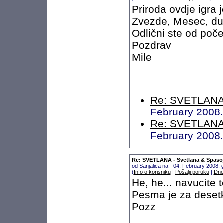
Priroda ovdje igra 
Zvezde, Mesec, dug
Odlični ste od poče
Pozdrav
Mile
Re: SVETLANA 
February 2008
Re: SVETLANA 
February 2008
Re: SVETLANA - Svetlana & Spaso
od Sanjalica na - 04. February 2008.
(
Info o korisniku
|
Pošalji poruku
|
Dne
He, he... navucite t
Pesma je za deset
Pozz