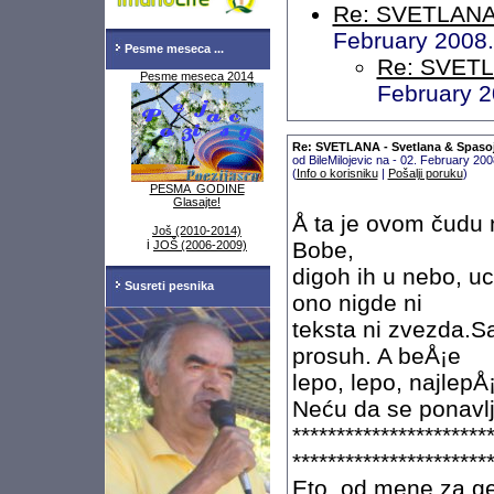
Re: SVETLANA 
February 2008
Pesme meseca ...
Re: SVETL
Pesme meseca 2014
February 2
Re: SVETLANA - Svetlana & Spaso
od BileMilojevic na - 02. February 20
(
Info o korisniku
|
Pošalji poruku
)
PESMA GODINE
Glasajte!
Å ta je ovom čudu
Još (2010-2014)
i
Bobe,
JOŠ (2006-2009)
digoh ih u nebo, uc
Susreti pesnika
ono nigde ni
teksta ni zvezda.S
prosuh. A beÅ¡e
lepo, lepo, najlepÅ
Neću da se ponavl
**********************
**********************
Eto, od mene za ge