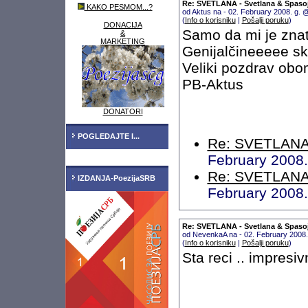
Re: SVETLANA - Svetlana & Spaso
KAKO PESMOM...?
od Aktus na - 02. February 2008. g.
(
Info o korisniku
|
Pošalji poruku
)
DONACIJA
Samo da mi je znati
&
MARKETING
Genijalčineeeee s
Veliki pozdrav obom
PB-Aktus
DONATORI
POGLEDAJTE I...
Re: SVETLANA 
February 2008
Re: SVETLANA 
IZDANJA-PoezijaSRB
February 2008
Re: SVETLANA - Svetlana & Spaso
od NevenkaA na - 02. February 2008
(
Info o korisniku
|
Pošalji poruku
)
Sta reci .. impresiv