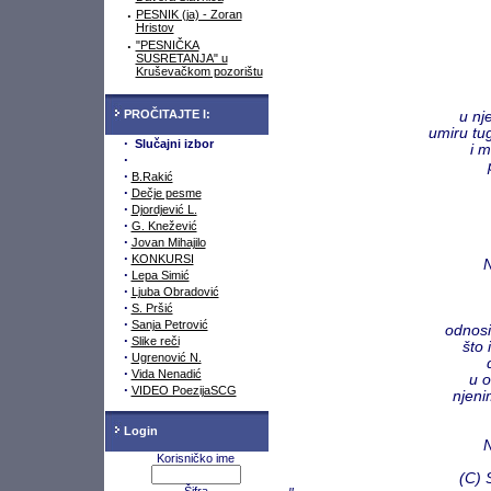
·
PESNIK (ja) - Zoran
Hristov
·
"PESNIČKA
SUSRETANJA" u
Kruševačkom pozorištu
PROČITAJTE I:
u n
umiru tu
·
Slučajni izbor
i m
·
·
B.Rakić
·
Dečje pesme
·
Djordjević L.
·
G. Knežević
·
Jovan Mihajilo
·
KONKURSI
N
·
Lepa Simić
·
Ljuba Obradović
·
S. Pršić
·
Sanja Petrović
odnosi
·
Slike reči
što 
·
Ugrenović N.
·
Vida Nenadić
u 
·
VIDEO PoezijaSCG
njeni
Login
N
Korisničko ime
(C) 