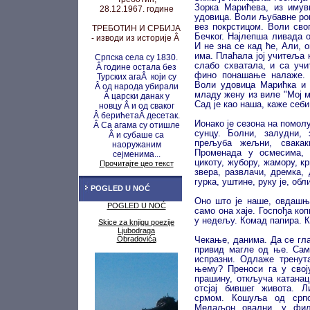
Зорка Марићева, из имув
28.12.1967. године
удовица. Воли љубавне ром
вез покрстицом. Воли сво
ТРЕБОТИН И СРБИЈА
Бечког. Најлепша ливада 
- изводи из историје Â
И не зна се кад ће, Али, о
има. Плаћала јој учитеља
Српска села су 1830.
слабо схватала, и са уч
Â године остала без
фино понашање налаже. 
Турских агаÂ који су
Воли удовица Марићка и 
Â од народа убирали
младу жену из виле "Мој ми
Â царски данак у
Сад је као наша, каже себи
новцу
Â и од сваког
Â берићета
Â десетак.
Ионако је сезона на помо
Â Са агама су
отишле
сунцу. Болни, залудни, 
Â и субаше са
прељуба жељни, свакак
наоружаним
Променада у осмесима, 
сејменима...
цикоту, жубору, жамору, кр
Прочитајте цео текст
звера, развлачи, дремка, 
гурка, уштине, руку је, обл
POGLED U NOĆ
Оно што је наше, овдашње
POGLED U NOĆ
само она хаје. Госпођа коп
у недељу. Комад папира. К
Skice za knjigu poezije
Ljubodraga
Obradovića
Чекање, данима. Да се гла
привид магле од ње. Сам
испразни. Одлаже тренут
њему? Преноси га у своју
прашину, откључа катанац
отсјај бившег живота. 
срмом. Кошуља од српс
Медаљон овални, у фили