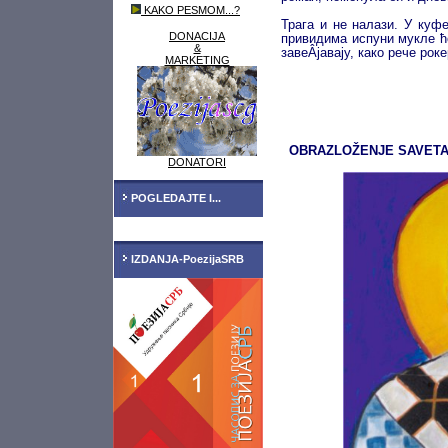
KAKO PESMOM...?
Трага и не налази. У куфе
DONACIJA
привидима испуни мукле ћо
&
завеÂ­јавају, како рече рок
MARKETING
OBRAZLOŽENJE SAVETA
DONATORI
POGLEDAJTE I...
IZDANJA-PoezijaSRB