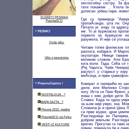
неспособну сестру. За фа
тати покажем ... Хтела б
дописао: јебеш паре, живе
SUSRETI PESNIKA
Где су примерци "Амери
PoezijaSCG
пропаÂ­ганде, шта ли. Он
Питали је: знају ти адрес
PESNICI
им. То је буржоаска пропа
порекло за буржујске но
разумела. И није се уплаш
Ovde pišu:
Читаве топке филмских пл
разлога, кобајаги. И Мар
окупатори. Немце таман
Više o pesnicima:
великим словом. Али Бран
кога воли. Тада. Сећа се т
(Реј Чарлса, Чаби Чекера
распуст. у стајање у зору
меÂ­сеца, и први грамофон. 
Preporučujemo !
Коверат и папирићи из шк
деле, или Миленко Стојко
ногу. Иста си Гвин Френч, 
NOSTALGIJA...?
знаш с ким, добро дете. В
Славко. Када ти одеш умре
MAPA SAJTA...?
за њом није умро, зна. Мож
Сложила је и приче Џека 
Pesma 2010. godine
са прве журке, црни џемпе
Разгледнице из Палерма,
PoezijaSCG na Fejsu
добром земљом. Разгледниц
вратио. Прогутао га тамо 
VESTI IZ KULTURE
роман, поменула би и днев