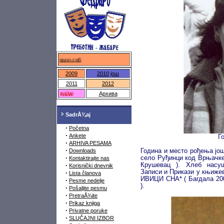
федраро.срб
2009
2010
још
2011
2012
NEW
Архива
SadrÅ¾aj
·
Početna
·
Ankete
Г
·
ARHIVA PESAMA
·
Downloads
Година и место рођења јо
·
село Руђинци код Врњачке
Kontaktirajte nas
·
Крушевац ). Хлеб насуш
Korisnički dnevnik
Записи и Прикази у књижев
·
Lista članova
ИВИЦИ СНА* ( Багдала 20
·
Pesme nedelje
).
·
Pošaljite pesmu
·
PretraÅ¾ite
·
Prikaz knjiga
·
Privatne poruke
·
SLUČAJNI IZBOR