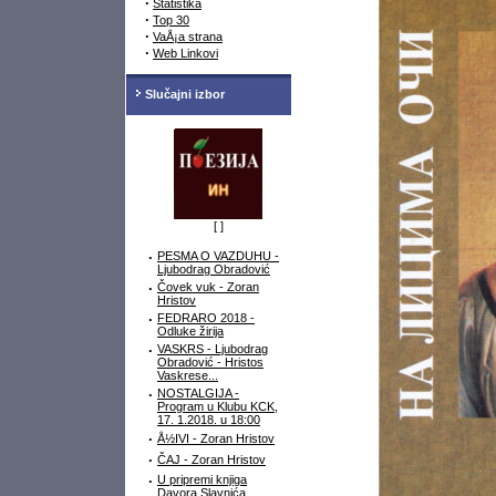
·
Statistika
·
Top 30
·
VaÅ¡a strana
·
Web Linkovi
Slučajni izbor
[
]
·
PESMA O VAZDUHU -
Ljubodrag Obradović
·
Čovek vuk - Zoran
Hristov
·
FEDRARO 2018 -
Odluke žirija
·
VASKRS - Ljubodrag
Obradović - Hristos
Vaskrese...
·
NOSTALGIJA -
Program u Klubu KCK,
17. 1.2018. u 18:00
·
Å½IVI - Zoran Hristov
·
ČAJ - Zoran Hristov
·
U pripremi knjiga
Davora Slavnića