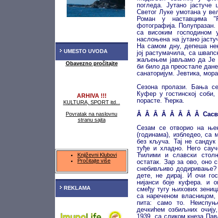
погледа. Јутано јастуче 
Светог Луке умотана у ве
Роман у наставцима "
фотографија. Полупразан.
са високим господином 
наслоњена на јутано јасту
На самом дну, депеша не
UMESTO UVODA
јој растумачила, са швапс
жаљењем јављамо да Је 
Obavezno pročitajte
би било да преостале дане 
санаторијум. Јевтика, мора
Сезона пролази. Бања се
Куфер у гостинској соби,
ARHIVA !!!
порасте. Ћерка.
KULTURA, SPORT itd...
Povratak na naslovnu
Â Â Â Â Â Â Â Â Сасв
stranu sajta
Сезам се отворио на ње
(годинама), избледео, са
без кључа. Тај не сандук 
туђе и хладно. Него сауч
Književni Klubovi
Ћилими и славски столњ
Pročitajte više
остатак. Зар за ово, оно
снeбивљиво додиривање?
дете, не дирај. И очи го
нијанси боје куфера. и 
REKLAMA
смеђу тугу њихових зениц
са нареченом власницом, 
пита: само то. Неиспуњ
дечкиhем озбиљних очију,
1939. са сликом кнеза Пав