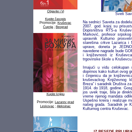
Objavite i Vi
Sveti Sav
Kupite časopis
Na sednici Saveta za dodel
Promocije:
Kruševac
2007. god. kojoj su prisust
;
Ćuprija
Beograd
Dopisništva RTS-a Krušev
Marković, profesor srpskog 
upravnik Kulturno prosve
starešina crkve Lazarica i
uprave, doneta je JEDNO
navedene nagrade bude GO
i književnosti iz Krušev
trgovinske škole u Kruševcu
Imajući u vidu celokupan 
doprinos kako kulturi ovog g
i činjenicu da je književnic
kruševackog Književnog k
Breza” i saradnik Društva za
1914. do 1918, godine. Gosp
jos uvek traje, bila je dire
Kupite knjigu
vreme njenog mandata odli
Uspešno kreira i realizuje m
Promocije:
Lazarev grad
našeg grada. Saradnik je K
;
Leskovac
Aleksinac
Kulturnog centra Kruševac.
IZ BESEDE PRI UR