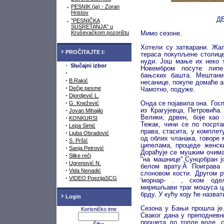
·
PESNIK (ja) - Zoran
Hristov
Д
·
"PESNIČKA
SUSRETANJA" u
Kruševačkom pozorištu
Мимо сезоне.
Хотели су затварани. Жа
PROČITAJTE I:
тераса покупљене столице
нуди. Још мање их неко т
·
Slučajni izbor
Новембром посуте липе
·
бањских башта. Мештани
·
B.Rakić
несанице, покупе домаће а
·
Dečje pesme
Чамотно, подуже.
·
Djordjević L.
·
G. Knežević
Онда се појавила она. Го
·
из Крагујевца, Петровића
Jovan Mihajilo
·
Велики, дрвен, боје као
KONKURSI
Тежак, чини се по посрта
·
Lepa Simić
права, стасита, у комплет
·
Ljuba Obradović
од облих чланака, говоре
·
S. Pršić
ципелама, процеде женск
·
Sanja Petrović
Дораћује се мушким очима
·
Slike reči
"на машнице".Сунцобран ј
·
Ugrenović N.
белом врату.Â Поиграва
·
Vida Nenadić
слоновом кости. Другом р
·
VIDEO PoezijaSCG
'морнар- . , ском од
миришљави траг мошуса це
брду, У кућу коју ће назват
Login
Сезона у Бањи прошла је.
Korisničko ime
Сваког дана у преподневн
прошета до топле воде, 