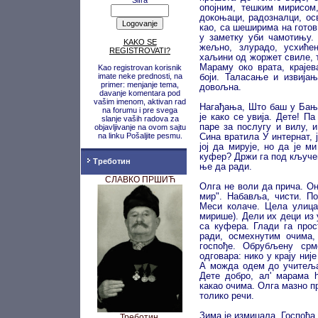
Šifra
опојним, тешким мирисом,
докоњаци, радозналци, ос
као, са шеширима на готов
у заметку уби чамотињу.
KAKO SE
жељно, злурадо, усхиће
REGISTROVATI?
хаљини од жоржет свиле, 
Мараму око врата, крајев
Kao registrovan korisnik
imate neke prednosti, na
боји. Таласање и извијањ
primer: menjanje tema,
довољна.
davanje komentara pod
vašim imenom, aktivan rad
Нагађања, Што баш у Бању
na forumu i pre svega
је како се увија. Дете! П
slanje vaših radova za
паре за послугу и вилу, 
objavljivanje na ovom sajtu
na linku Pošaljite pesmu.
Сина вратила У интернат,
јој да мирује, но да је м
куфер? Држи га под кључем
Треботин
ње да ради.
СЛАВКО ПРШИЋ
Олга не воли да прича. Он
мир". Набавља, чисти. По
Меси колаче. Цела улица
мирише). Дели их деци из 
са куфера. Глади га прос
ради, осмехнутим очима,
госпође. Обрубљену срм
одговара: нико у крају ни
А можда одем до учитеља.
Дете добро, ал' марама h
какао очима. Олга мазно п
толико речи.
Зима је измицала. Госпођа 
Треботин,