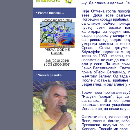
њу. Да слаже и одлаже. Јед
Није Отмена госпа прохуј
Pesme meseca ...
везе. Доба јесте разгаже
Погрешни кораци враћања. 
Pesme meseca 2014
са сликом праÂ­вог принца
пустој сети високе на
календара за седми мес
старог пророка у кочији и
са гривом од седам олу
уморним момком и женск
Српањ. Стари датуми, 
PESMA GODINE
Збуњујуhе поделе за млад
Glasajte!
типик за 1939. нејасан, т
напамет а не сме да каже.
Još (2010-2014)
али у себи. Па неке прич
i
JOŠ (2006-2009)
Јанко Веселиновиh, Свето
прича оПери Сегединцу, 
Susreti pesnika
њеÂ­гову Јелену. Од тада 
После листања, враћање н
Један глед, и одлагање у 
Тражи први прочитани љуб
"Расути ћердан". Да се
састанака. Што се во
неваљалствима ускраhени
Исплаче се, за сваки случа
Филмски свет, купован од 
Лепи, славни, богати, заба
Прикачена цедуља за на
Хепберн. Требају ми паре.