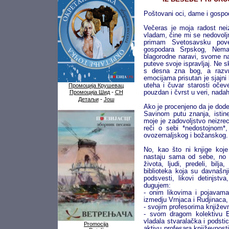
Poštovani oci, dame i gospodo
Večeras je moja radost nei
vladam, čine mi se nedovoljn
primam Svetosavsku pove
gospodara Srpskog, Nema
blagorodne naravi, svome n
puteve svoje ispravljaj. Ne s
s desna zna bog, a razvr
emocijama prisutan je sjajni
uteha i čuvar starosti očev
Промоција Крушевац
-
Промоција Шид
СН
pouzdan i čvrst u veri, nada
-
Детаљи
Још
Ako je procenjeno da je dod
Savinom putu znanja, istin
moje je zadovoljstvo neizre
reči o sebi *nedostojnom*,
ovozemaljskog i božanskog.
No, kao što ni knjige koj
nastaju sama od sebe, no s
života, ljudi, predeli, bil
biblioteka koja su davnašnji 
podsvesti, likovi detinjstv
dugujem:
- onim likovima i pojavam
izmedju Vrnjaca i Rudjinaca
- svojim profesorima književn
- svom dragom kolektivu
vladala stvaralačka i podst
Promocija
aktivu profesara književnost