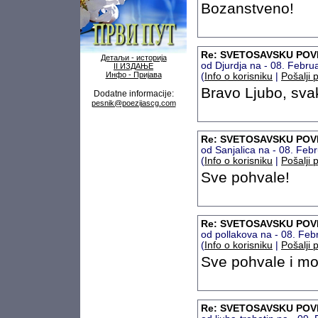
Bozanstveno!
Re: SVETOSAVSKU POVEL
Детаљи - историја
od Djurdja na - 08. Febr
II ИЗДАЊЕ
Инфо - Пријава
(
Info o korisniku
|
Pošalji 
Bravo Ljubo, sva
Dodatne informacije:
pesnik@poezijascg.com
Re: SVETOSAVSKU POVEL
od Sanjalica na - 08. Fe
(
Info o korisniku
|
Pošalji 
Sve pohvale!
Re: SVETOSAVSKU POVEL
od pollakova na - 08. Fe
(
Info o korisniku
|
Pošalji 
Sve pohvale i mo
Re: SVETOSAVSKU POVEL