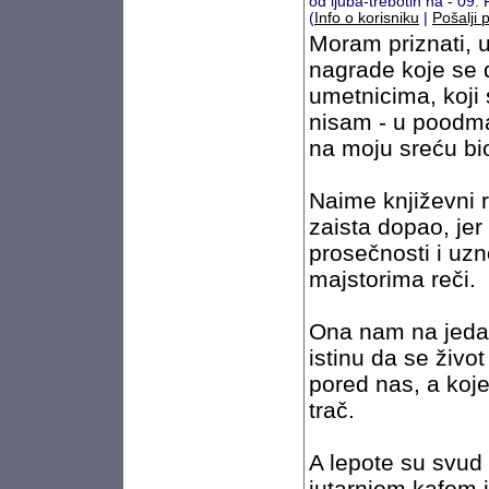
od ljuba-trebotin na - 09
(
Info o korisniku
|
Pošalji 
Moram priznati, 
nagrade koje se 
umetnicima, koji
nisam - u poodma
na moju sreću bi
Naime književni 
zaista dopao, jer
prosečnosti i uz
majstorima reči.
Ona nam na jedan
istinu da se život 
pored nas, a koj
trač.
A lepote su svud
jutarnjom kafom i