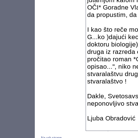
OČI* Goradne Vla
da propustim, da 
I kao što reče m
G...ko )dajući k
doktoru biologije)
druga iz razreda
pročitao roman *G
opisao...", niko 
stvaralaštvu drug
stvaralaštvo !
Dakle, Svetosavs
neponovljivo stv
Ljuba Obradović
Na vrh strane