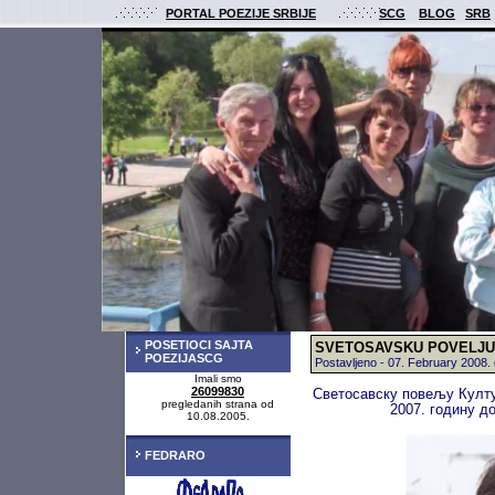
PORTAL POEZIJE SRBIJE
SCG
BLOG
SRB
POSETIOCI SAJTA
SVETOSAVSKU POVELJU za
POEZIJASCG
Postavljeno - 07. February 2008
Imali smo
26099830
Светосавску повељу Култу
pregledanih strana od
2007. годину д
10.08.2005.
FEDRARO