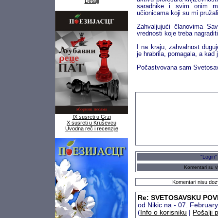
Detalji
saradnike i svim onim ml
učionicama koji su mi pružali
Zahvaljujući članovima S
vrednosti koje treba nagradi
I na kraju, zahvalnost duguj
je hrabrila, pomagala, a kad 
Počastvovana sam Svetosav
IX susreti u Grzi
X susreti u Kruševcu
Uvodna reč i recenzije
"Login"
Komentari su vl
Komentari nisu dozv
Re: SVETOSAVSKU POVEL
od Nikic na - 07. Februa
(
Info o korisniku
|
Pošalji 