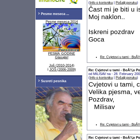
(
Info o korisniku
|
Pošalji poruku
)
Čast mi je biti u
Pesme meseca ...
Moj naklon..
Pesme meseca 2014
Iskreni pozdrav
Goca
PESMA GODINE
Re: Cvjetovi u tami - Bo
Glasajte!
Još (2010-2014)
i
JOŠ (2006-2009)
Re: Cvjetovi u tami - BoÅ¾o P
od MILISAV na - 28. February 20
(
Info o korisniku
|
Pošalji poruku
)
Susreti pesnika
Cvjetovi u tami, c
Velika pjesma, ve
Pozdrav,
Milisav
Re: Cvjetovi u tami - Bo
Re: Cvjetovi u tami - BoÅ¾o P