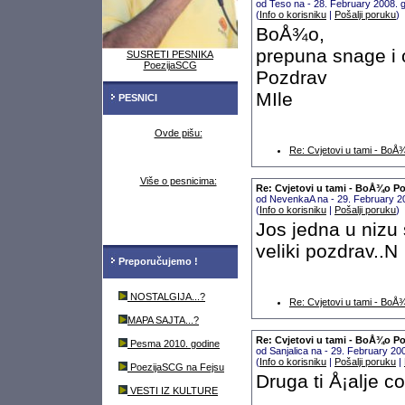
od Teso na - 28. February 2008.
(
Info o korisniku
|
Pošalji poruku
)
BoÅ¾o,
prepuna snage i 
SUSRETI PESNIKA
PoezijaSCG
Pozdrav
MIle
PESNICI
Ovde pišu:
Re: Cvjetovi u tami - Bo
Više o pesnicima:
Re: Cvjetovi u tami - BoÅ¾o P
od NevenkaA na - 29. February 2
(
Info o korisniku
|
Pošalji poruku
)
Jos jedna u nizu 
veliki pozdrav..N
Preporučujemo !
NOSTALGIJA...?
Re: Cvjetovi u tami - Bo
MAPA SAJTA...?
Re: Cvjetovi u tami - BoÅ¾o P
Pesma 2010. godine
od Sanjalica na - 29. February 2
(
Info o korisniku
|
Pošalji poruku
|
PoezijaSCG na Fejsu
Druga ti Å¡alje c
VESTI IZ KULTURE