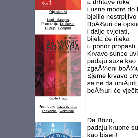
a drhtave ruke
i usne modre do 
Objavite i Vi
bjelilo nestrpljiv
Kupite časopis
BoÅ¾uri će opsta
Promocije:
Kruševac
;
Ćuprija
Beograd
i dalje cvjetati,
bijela će rijeka
u ponor propasti.
Krvavo sunce uvi
padaju suze kao 
zgaÅ¾eni boÅ¾ur
Sjeme krvavo crv
se ne da uniÅ¡titi
boÅ¾uri će vječit
Kupite knjigu
Promocije:
Lazarev grad
;
Leskovac
Aleksinac
Da Bozo,
padaju krupne s
kao biseri!