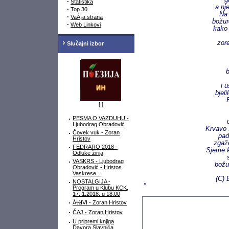
g
·
Statistika
a nj
·
Top 30
Na 
·
VaÅ¡a strana
božur
·
Web Linkovi
kako 
zor
Slučajni izbor
b
i 
bjeli
[
]
·
PESMA O VAZDUHU -
Ljubodrag Obradović
Krvavo 
·
Čovek vuk - Zoran
pad
Hristov
zgaže
·
FEDRARO 2018 -
Sjeme k
Odluke žirija
·
VASKRS - Ljubodrag
božur
Obradović - Hristos
Vaskrese...
(C) 
·
NOSTALGIJA -
"
Program u Klubu KCK,
17. 1.2018. u 18:00
·
Å½IVI - Zoran Hristov
·
ČAJ - Zoran Hristov
·
U pripremi knjiga
Davora Slavnića