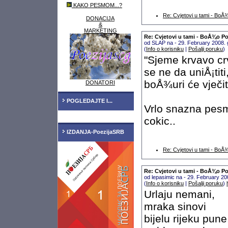
KAKO PESMOM...?
Re: Cvjetovi u tami - Bo
DONACIJA
&
MARKETING
Re: Cvjetovi u tami - BoÅ¾o P
od SLAP na - 29. February 2008.
(
Info o korisniku
|
Pošalji poruku
)
"Sjeme krvavo cr
se ne da uniÅ¡titi
boÅ¾uri će vječito
DONATORI
POGLEDAJTE I...
Vrlo snazna pes
cokic..
IZDANJA-PoezijaSRB
Re: Cvjetovi u tami - Bo
Re: Cvjetovi u tami - BoÅ¾o P
od lepasimic na - 29. February 2
(
Info o korisniku
|
Pošalji poruku
)
Urlaju nemani,
mraka sinovi
bijelu rijeku pune