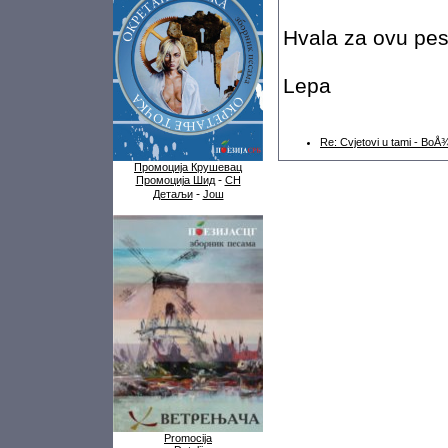
Hvala za ovu pe
Lepa
Re: Cvjetovi u tami - Bo
Промоција Крушевац
-
Промоција Шид
СН
-
Детаљи
Још
Promocija