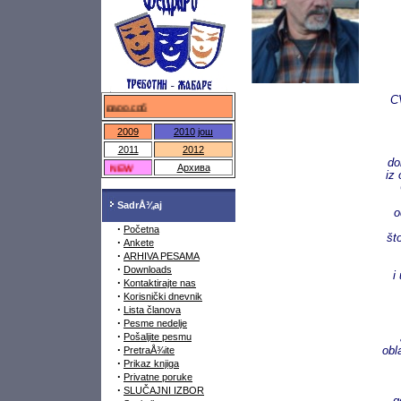
C
федраро.срб
2009
2010
још
2011
2012
do
NEW
Архива
iz 
SadrÅ¾aj
o
·
Početna
št
·
Ankete
·
ARHIVA PESAMA
·
Downloads
i
·
Kontaktirajte nas
·
Korisnički dnevnik
·
Lista članova
·
Pesme nedelje
·
Pošaljite pesmu
·
PretraÅ¾ite
obl
·
Prikaz knjiga
·
Privatne poruke
·
SLUČAJNI IZBOR