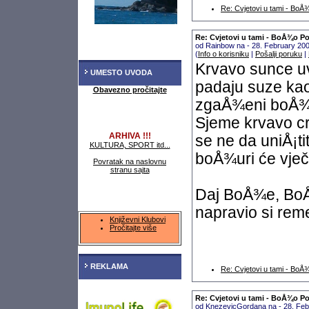
Re: Cvjetovi u tami - Bo
Re: Cvjetovi u tami - BoÅ¾o P
od Rainbow na - 28. February 20
(
Info o korisniku
|
Pošalji poruku
|
Krvavo sunce uv
UMESTO UVODA
padaju suze kao
Obavezno pročitajte
zgaÅ¾eni boÅ¾u
Sjeme krvavo cr
ARHIVA !!!
se ne da uniÅ¡tit
KULTURA, SPORT itd...
boÅ¾uri će vječi
Povratak na naslovnu
stranu sajta
Daj BoÅ¾e, BoÅ
napravio si remek
Književni Klubovi
Pročitajte više
REKLAMA
Re: Cvjetovi u tami - Bo
Re: Cvjetovi u tami - BoÅ¾o P
od KnezevicGordana na - 28. Feb