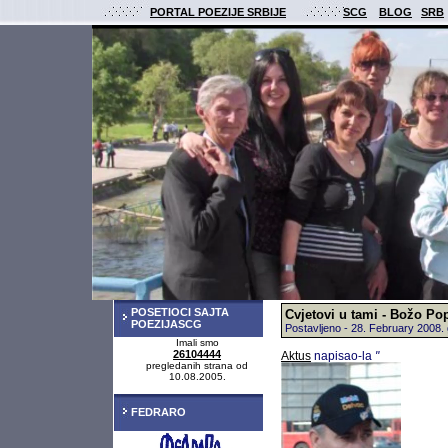
PORTAL POEZIJE SRBIJE
SCG
BLOG
SRB
POSETIOCI SAJTA
Cvjetovi u tami - Božo Po
POEZIJASCG
Postavljeno - 28. February 2008
Imali smo
26104444
Aktus
napisao-la
"
pregledanih strana od
10.08.2005.
FEDRARO