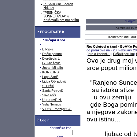
·
PESNIK (ja) - Zoran
Hristov
·
"PESNIČKA
SUSRETANJA" u
Kruševačkom pozorištu
"Login" 
Komentari su vl
PROČITAJTE I:
Komentari nisu dozv
·
Slučajni izbor
·
Re: Cvjetovi u tami - BoÅ¾o P
·
B.Rakić
od pollakova na - 28. February 2
·
Dečje pesme
(
Info o korisniku
|
Pošalji poruku
)
·
Djordjević L.
Ovo je drug moj v
·
G. Knežević
srce poput milion
·
Jovan Mihajilo
·
KONKURSI
·
Lepa Simić
·
"Ranjeno Sunc
Ljuba Obradović
·
S. Pršić
sa istoka stize
·
Sanja Petrović
·
Slike reči
u ovu zemlju
·
Ugrenović N.
gde Boga pomin
·
Vida Nenadić
·
VIDEO PoezijaSCG
a njegove zakone 
ovu istinu...
Login
Korisničko ime
ljubac od tvog