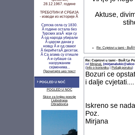
28.12.1967. године
ТРЕБОТИН И СРБИЈА
Aktuse, divi
- изводи из историје Â
stih
Српска села су 1830.
Â године остала без
Турских агаÂ који су
Â од народа убирали
Â царски данак у
новцу
Â и од сваког
Re: Cvjetovi u tami - Bo
Â берићета
Â десетак.
Â Са агама су
отишле
Â и субаше са
Re: Cvjetovi u tami - BoÅ¾o P
наоружаним
od
MirjanaL
(mirjanalukic@alice-
сејменима...
(
Info o korisniku
|
Pošalji poruku
)
Прочитајте цео текст
Bozuri ce opstat
i dalje cvjetati....
POGLED U NOĆ
POGLED U NOĆ
Skice za knjigu poezije
Ljubodraga
Iskreno se nad
Obradovića
Poz.
Mirjana