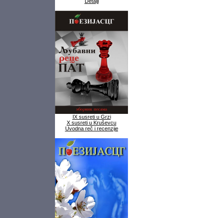
Detalji
IX susreti u Grzi
X susreti u Kruševcu
Uvodna reč i recenzije