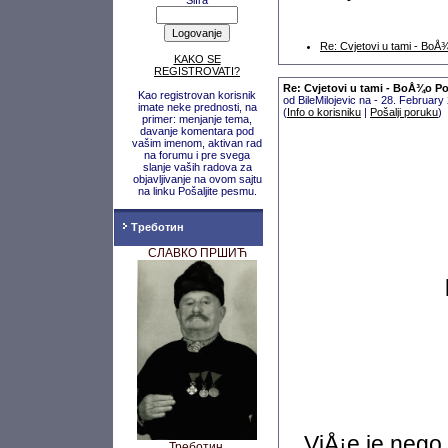
Šifra
Re: Cvjetovi u tami - Bo
KAKO SE
REGISTROVATI?
Re: Cvjetovi u tami - BoÅ¾o P
Kao registrovan korisnik
od BileMilojevic na - 28. Februar
imate neke prednosti, na
(
Info o korisniku
|
Pošalji poruku
)
primer: menjanje tema,
davanje komentara pod
vašim imenom, aktivan rad
na forumu i pre svega
slanje vaših radova za
objavljivanje na ovom sajtu
na linku Pošaljite pesmu.
Треботин
СЛАВКО ПРШИЋ
ViÅ¡e je nego 
Треботин,