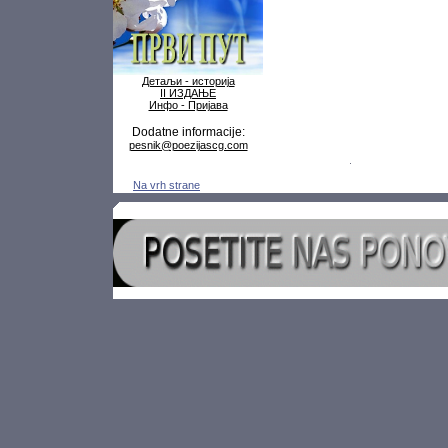
Детаљи - историја
II ИЗДАЊЕ
Инфо - Пријава
Dodatne informacije:
pesnik@poezijascg.com
Na vrh strane