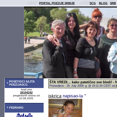
PORTAL POEZIJE SRBIJE
SCG
BLOG
SRB
POSETIOCI SAJTA
ŠTA VREDI… kako patetično sve bledi! - 
POEZIJASCG
Postavljeno - 26. July 2008. g. @ 18:11:34 CEST od
l
Imali smo
26104242
iskrica
napisao-la
"
pregledanih strana od
10.08.2005.
FEDRARO