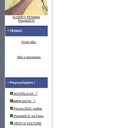
SUSRETI PESNIKA
PoezijaSCG
PESNICI
Ovde pišu:
Više o pesnicima:
Preporučujemo !
NOSTALGIJA...?
MAPA SAJTA...?
Pesma 2010. godine
PoezijaSCG na Fejsu
VESTI IZ KULTURE