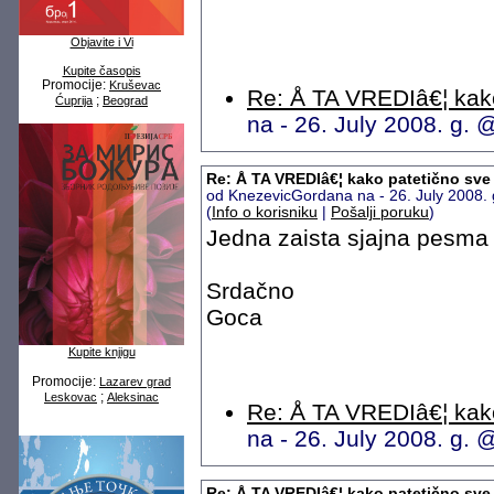
Objavite i Vi
Kupite časopis
Promocije:
Kruševac
Re: Å TA VREDIâ€¦ kako
;
Ćuprija
Beograd
na - 26. July 2008. g.
Re: Å TA VREDIâ€¦ kako patetično sve
od KnezevicGordana na - 26. July 2008.
(
Info o korisniku
|
Pošalji poruku
)
Jedna zaista sjajna pesma 
Srdačno
Goca
Kupite knjigu
Promocije:
Lazarev grad
;
Leskovac
Aleksinac
Re: Å TA VREDIâ€¦ kako
na - 26. July 2008. g.
Re: Å TA VREDIâ€¦ kako patetično sve