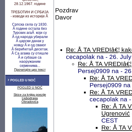
28.12.1967. године
Pozdrav
ТРЕБОТИН И СРБИЈА
Davor
- изводи из историје Â
Српска села су 1830.
Â године остала без
Турских агаÂ који су
Â од народа убирали
Â царски данак у
новцу
Â и од сваког
Re: Å TA VREDIâ€¦ kako
Â берићета
Â десетак.
Â Са агама су
отишле
cecapolak na - 26. Jul
Â и субаше са
наоружаним
Re: Å TA VREDIâ€¦ 
сејменима...
Persej0909 na - 26
Прочитајте цео текст
Re: Å TA VREDI
POGLED U NOĆ
Persej0909 na 
POGLED U NOĆ
Re: Å TA VREDI
Skice za knjigu poezije
cecapolak na -
Ljubodraga
Obradovića
Re: Å TA V
Ugrenović
CEST
Re: Å TA V