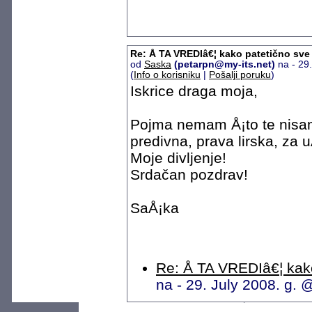
Re: Å TA VREDIâ€¦ kako patetično sve
od
Saska
(petarpn@my-its.net)
na - 29
(
Info o korisniku
|
Pošalji poruku
)
Iskrice draga moja,
Pojma nemam Å¡to te nisam
predivna, prava lirska, za 
Moje divljenje!
Srdačan pozdrav!
SaÅ¡ka
Re: Å TA VREDIâ€¦ kako
na - 29. July 2008. g.