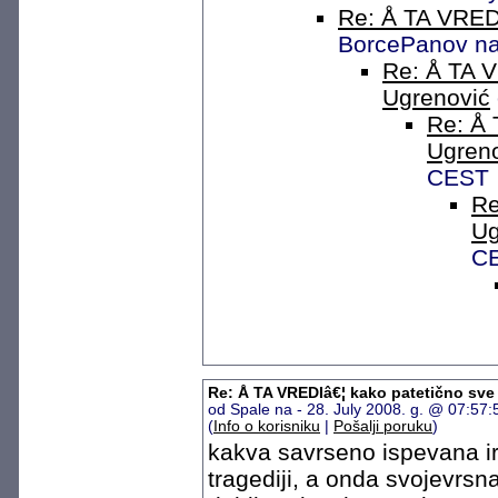
Re: Å TA VREDI
BorcePanov na 
Re: Å TA V
Ugrenović
Re: Å 
Ugren
CEST
Re
Ug
C
Re: Å TA VREDIâ€¦ kako patetično sve
od Spale na - 28. July 2008. g. @ 07:57
(
Info o korisniku
|
Pošalji poruku
)
kakva savrseno ispevana iron
tragediji, a onda svojevrs