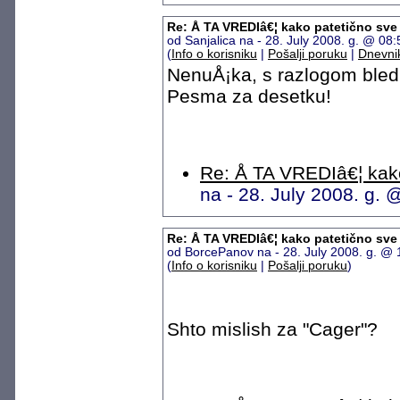
Re: Å TA VREDIâ€¦ kako patetično sve
od Sanjalica na - 28. July 2008. g. @ 0
(
Info o korisniku
|
Pošalji poruku
|
Dnevni
NenuÅ¡ka, s razlogom bledi.
Pesma za desetku!
Re: Å TA VREDIâ€¦ kako
na - 28. July 2008. g.
Re: Å TA VREDIâ€¦ kako patetično sve
od BorcePanov na - 28. July 2008. g. @
(
Info o korisniku
|
Pošalji poruku
)
Shto mislish za "Cager"?