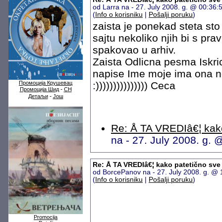
od Larra na - 27. July 2008. g. @ 00:36
(
Info o korisniku
|
Pošalji poruku
)
zaista je ponekad steta s
sajtu nekoliko njih bi s pr
spakovao u arhiv.
Zaista Odlicna pesma Iskric
napise Ime moje ima ona no
Промоција Крушевац
:))))))))))))))) Ceca
-
Промоција Шид
СН
-
Детаљи
Још
Re: Å TA VREDIâ€¦ kako
na - 27. July 2008. g.
Re: Å TA VREDIâ€¦ kako patetično sve
od BorcePanov na - 27. July 2008. g. @
(
Info o korisniku
|
Pošalji poruku
)
Promocija