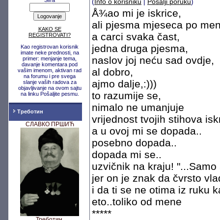
Šifra
(
Info o korisniku
|
Pošalji poruku
)
Å¾ao mi je iskrice,
ali pjesma mjeseca po meni
KAKO SE
a carci svaka čast,
REGISTROVATI?
jedna druga pjesma,
Kao registrovan korisnik
imate neke prednosti, na
naslov joj neću sad ovdje,
primer: menjanje tema,
davanje komentara pod
al dobro,
vašim imenom, aktivan rad
na forumu i pre svega
ajmo dalje,:)))
slanje vaših radova za
objavljivanje na ovom sajtu
to razumije se,
na linku Pošaljite pesmu.
nimalo ne umanjuje
Треботин
vrijednost tvojih stihova isk
СЛАВКО ПРШИЋ
a u ovoj mi se dopada..
posebno dopada..
dopada mi se..
uzvičnik na kraju! "...Samo
jer on je znak da čvrsto vl
i da ti se ne otima iz ruku 
eto..toliko od mene
*****
Треботин,