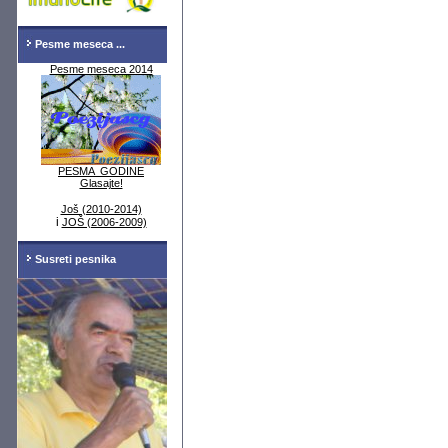
Pesme meseca ...
Pesme meseca 2014
PESMA GODINE
Glasajte!
Još (2010-2014)
i
JOŠ (2006-2009)
Susreti pesnika