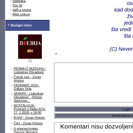
·
Statistika
os
·
Top 30
kad dod
·
VaÅ¡a strana
·
Web Linkovi
ži
jed
Slučajni izbor
šta vredi
šta 
(C) Neven
"
[
]
·
PESMA O VAZDUHU -
Ljubodrag Obradović
·
Čovek vuk - Zoran
Hristov
·
FEDRARO 2018 -
Odluke žirija
·
VASKRS - Ljubodrag
Obradović - Hristos
Vaskrese...
·
NOSTALGIJA -
Program u Klubu KCK,
"Login" 
17. 1.2018. u 18:00
Komentari su vl
·
Å½IVI - Zoran Hristov
·
ČAJ - Zoran Hristov
Komentari nisu dozvoljeni
·
U pripremi knjiga
Davora Slavnića