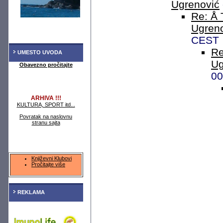
Ugrenović
Re: Å 
Ugren
CEST
Re
UMESTO UVODA
Ug
Obavezno pročitajte
00
ARHIVA !!!
KULTURA, SPORT itd...
Povratak na naslovnu
stranu sajta
Književni Klubovi
Pročitajte više
REKLAMA