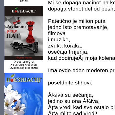
Detalji
Mi se dopaga nacinot na k
dopaga vtoriot del od pesn
Patetično je milion puta
jedno isto premotavanje,
filmova
i muzike,
zvuka koraka,
osećaja trnjenja,
kad dodirujeÅ¡ moja kolena
IX susreti u Grzi
X susreti u Kruševcu
Uvodna reč i recenzije
Ima ovde eden moderen pri
poseldnite stihovi:
Å¾iva su sećanja,
jedino su ona Å¾iva,
Å¡ta vredi kad sve ostalo bl
Å¡ta mi to sad vredi!