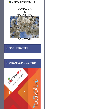
KAKO PESMOM...?
DONACIJA
&
MARKETING
DONATORI
POGLEDAJTE I...
IZDANJA-PoezijaSRB