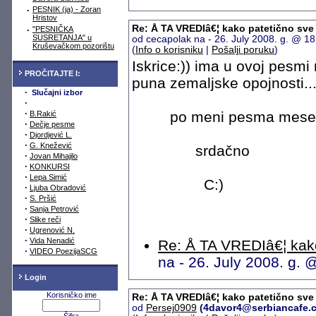
·
PESNIK (ja) - Zoran
Hristov
Re: Å TA VREDIâ€¦ kako patetično sve
·
"PESNIČKA
SUSRETANJA" u
od cecapolak na - 26. July 2008. g. @ 1
Kruševačkom pozorištu
(
Info o korisniku
|
Pošalji poruku
)
Iskrice:)) ima u ovoj pesm
PROČITAJTE I:
puna zemaljske opojnosti...
·
Slučajni izbor
·
·
po meni pesma meseca
B.Rakić
·
Dečje pesme
·
Djordjević L.
·
G. Knežević
srdačno
·
Jovan Mihajilo
·
KONKURSI
·
Lepa Simić
C:)
·
Ljuba Obradović
·
S. Pršić
·
Sanja Petrović
·
Slike reči
·
Ugrenović N.
·
Vida Nenadić
Re: Å TA VREDIâ€¦ kako
·
VIDEO PoezijaSCG
na - 26. July 2008. g.
Login
Korisničko ime
Re: Å TA VREDIâ€¦ kako patetično sve
od
Persej0909
(4davor4@serbiancafe.