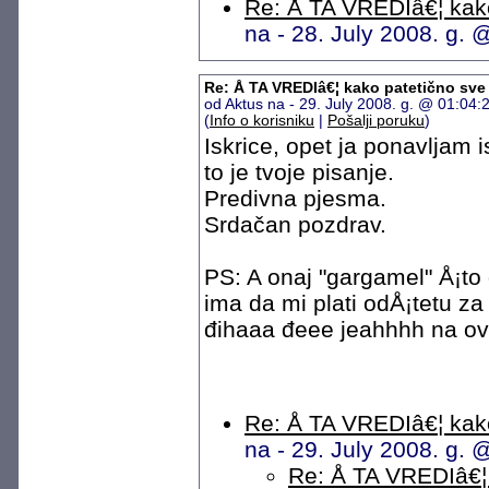
Re: Å TA VREDIâ€¦ kako
na - 28. July 2008. g.
Re: Å TA VREDIâ€¦ kako patetično sve
od Aktus na - 29. July 2008. g. @ 01:04
(
Info o korisniku
|
Pošalji poruku
)
Iskrice, opet ja ponavljam i
to je tvoje pisanje.
Predivna pjesma.
Srdačan pozdrav.
PS: A onaj "gargamel" Å¡to
ima da mi plati odÅ¡tetu za
đihaaa đeee jeahhhh na ovoj
Re: Å TA VREDIâ€¦ kako
na - 29. July 2008. g.
Re: Å TA VREDIâ€¦ 