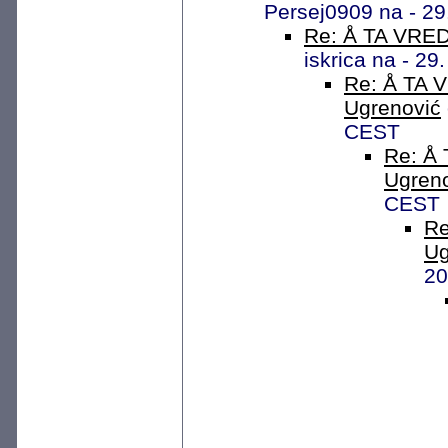
Persej0909 na - 29
Re: Å TA VREDI
iskrica na - 2
Re: Å TA V
Ugrenović
CEST
Re: Å 
Ugren
CEST
Re
Ug
20