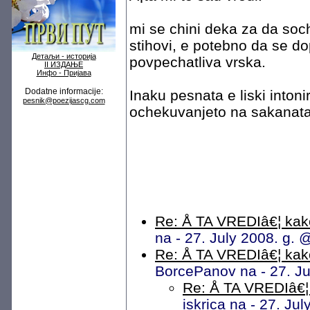
mi se chini deka za da soc
stihovi, e potebno da se d
Детаљи - историја
povpechatliva vrska.
II ИЗДАЊЕ
Инфо - Пријава
Dodatne informacije:
Inaku pesnata e liski inton
pesnik@poezijascg.com
ochekuvanjeto na sakanata 
Re: Å TA VREDIâ€¦ kako
na - 27. July 2008. g.
Re: Å TA VREDIâ€¦ kako
BorcePanov na - 27. J
Re: Å TA VREDIâ€¦ 
iskrica na - 27. J