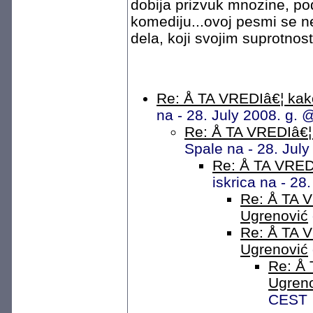
dobija prizvuk mnozine, po
komediju...ovoj pesmi se n
dela, koji svojim suprotnost
Re: Å TA VREDIâ€¦ kako
na - 28. July 2008. g.
Re: Å TA VREDIâ€¦ 
Spale na - 28. Jul
Re: Å TA VREDI
iskrica na - 2
Re: Å TA V
Ugrenović
Re: Å TA V
Ugrenović
Re: Å 
Ugren
CEST