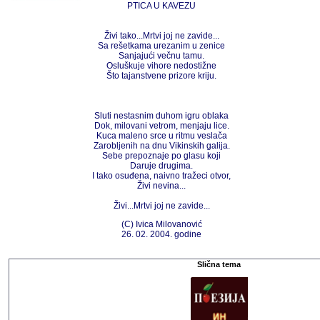
PTICA U KAVEZU
Živi tako...Mrtvi joj ne zavide...
Sa rešetkama urezanim u zenice
Sanjajući večnu tamu.
Osluškuje vihore nedostižne
Što tajanstvene prizore kriju.
Sluti nestasnim duhom igru oblaka
Dok, milovani vetrom, menjaju lice.
Kuca maleno srce u ritmu veslača
Zarobljenih na dnu Vikinskih galija.
Sebe prepoznaje po glasu koji
Daruje drugima.
I tako osuđena, naivno tražeci otvor,
Živi nevina...
Živi...Mrtvi joj ne zavide...
(C) Ivica Milovanović
26. 02. 2004. godine
Slična tema