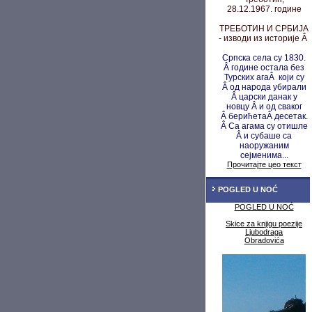
28.12.1967. године
ТРЕБОТИН И СРБИЈА
- изводи из историје Â
Српска села су 1830.
Â године остала без
Турских агаÂ који су
Â од народа убирали
Â царски данак у
новцу
Â и од сваког
Â берићета
Â десетак.
Â Са агама су
отишле
Â и субаше са
наоружаним
сејменима...
Прочитајте цео текст
POGLED U NOĆ
POGLED U NOĆ
Skice za knjigu poezije
Ljubodraga
Obradovića