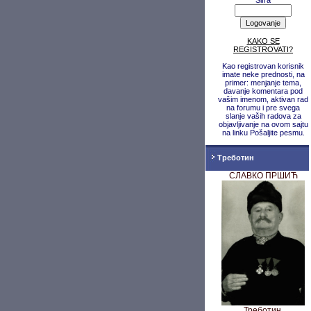
Šifra
KAKO SE
REGISTROVATI?
Kao registrovan korisnik
imate neke prednosti, na
primer: menjanje tema,
davanje komentara pod
vašim imenom, aktivan rad
na forumu i pre svega
slanje vaših radova za
objavljivanje na ovom sajtu
na linku Pošaljite pesmu.
Треботин
СЛАВКО ПРШИЋ
Треботин,