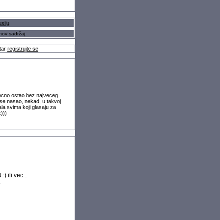
usiju
hov sadržaj.
tar
registrujte se
srecno ostao bez najveceg
 se nasao, nekad, u takvoj
ala svima koji glasaju za
)))
 ili vec...
.