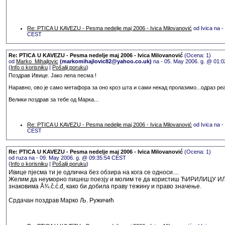
Re: PTICA U KAVEZU - Pesma nedelje maj 2006 - Ivica Milovanović
od Ivica na -
CEST
Re: PTICA U KAVEZU - Pesma nedelje maj 2006 - Ivica Milovanović
(Ocena: 1)
od
Marko_Mihajlovic
(markomihajlovic82@yahoo.co.uk)
na - 05. May 2006. g. @ 01:
(
Info o korisniku
|
Pošalji poruku
)
Поздрав Ивице. Јако лепа песма !
Наравно, ово је само метафора за оно кроз шта и сами некад пролазимо...одраз реа
Велики поздрав за тебе од Марка...
Re: PTICA U KAVEZU - Pesma nedelje maj 2006 - Ivica Milovanović
od Ivica na -
CEST
Re: PTICA U KAVEZU - Pesma nedelje maj 2006 - Ivica Milovanović
(Ocena: 1)
od ruza na - 09. May 2006. g. @ 09:35:54 CEST
(
Info o korisniku
|
Pošalji poruku
)
Ивице пјесма ти је одлична без обзира на кога се односи....
Желим да неуморно пишеш поезју и молим те да користиш ЋИРИЛИЦУ 
знаковима Å¾.č.ć.đ, како би добила праву тежину и право значење.
Срдачан поздрав Марко Љ. Ружичић