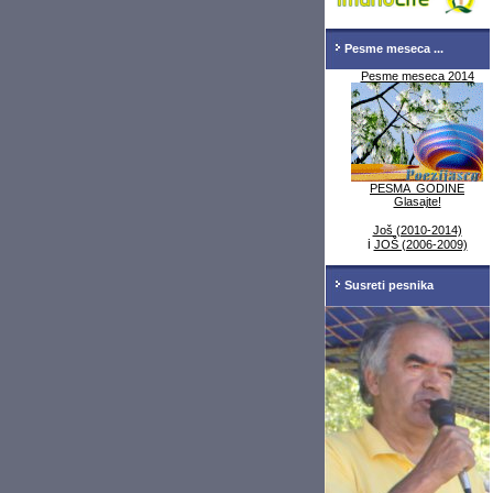
Pesme meseca ...
Pesme meseca 2014
PESMA GODINE
Glasajte!
Još (2010-2014)
i
JOŠ (2006-2009)
Susreti pesnika