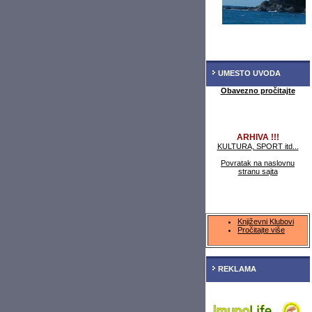
UMESTO UVODA
Obavezno pročitajte
ARHIVA !!!
KULTURA, SPORT itd...
Povratak na naslovnu
stranu sajta
Književni Klubovi
Pročitajte više
REKLAMA