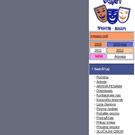
федраро.срб
2009
2010
још
2011
2012
NEW
Архива
SadrÅ¾aj
·
Početna
·
Ankete
·
ARHIVA PESAMA
·
Downloads
·
Kontaktirajte nas
·
Korisnički dnevnik
·
Lista članova
·
Pesme nedelje
·
Pošaljite pesmu
·
PretraÅ¾ite
·
Prikaz knjiga
·
Privatne poruke
·
SLUČAJNI IZBOR