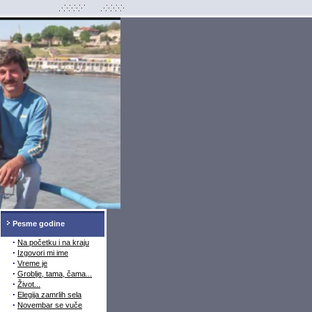
Pesme godine
·
Na početku i na kraju
·
Izgovori mi ime
·
Vreme je
·
Groblje, tama, čama...
·
Život...
·
Elegija zamrlih sela
·
Novembar se vuče