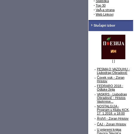
·
Statistika
·
Top 30
·
VaÅ¡a strana
·
Web Linkovi
Slučajni izbor
[
]
·
PESMA O VAZDUHU -
Ljubodrag Obradović
·
Čovek vuk - Zoran
Hristov
·
FEDRARO 2018 -
Odluke žirija
·
VASKRS - Ljubodrag
Obradović - Hristos
Vaskrese...
·
NOSTALGIJA -
Program u Klubu KCK,
17. 1.2018. u 18:00
·
Å½IVI - Zoran Hristov
·
ČAJ - Zoran Hristov
·
U pripremi knjiga
Davora Slavnića