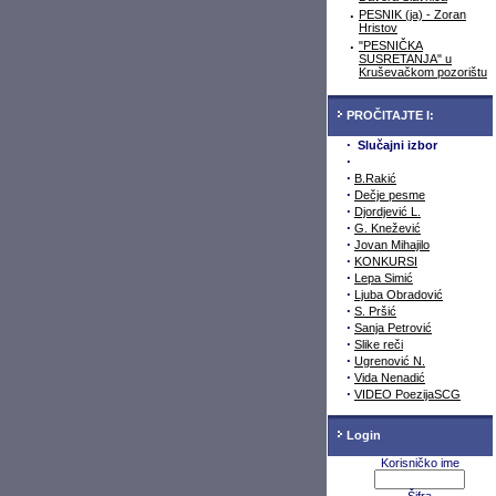
·
PESNIK (ja) - Zoran
Hristov
·
"PESNIČKA
SUSRETANJA" u
Kruševačkom pozorištu
PROČITAJTE I:
·
Slučajni izbor
·
·
B.Rakić
·
Dečje pesme
·
Djordjević L.
·
G. Knežević
·
Jovan Mihajilo
·
KONKURSI
·
Lepa Simić
·
Ljuba Obradović
·
S. Pršić
·
Sanja Petrović
·
Slike reči
·
Ugrenović N.
·
Vida Nenadić
·
VIDEO PoezijaSCG
Login
Korisničko ime