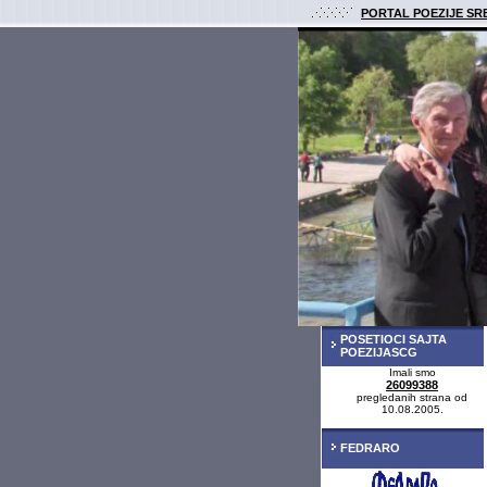
PORTAL POEZIJE SR
POSETIOCI SAJTA
POEZIJASCG
Imali smo
26099388
pregledanih strana od
10.08.2005.
FEDRARO