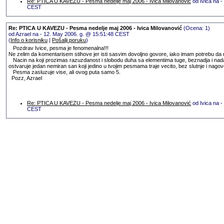
Re: PTICA U KAVEZU - Pesma nedelje maj 2006 - Ivica Milovanović
od Ivica na -
CEST
Re: PTICA U KAVEZU - Pesma nedelje maj 2006 - Ivica Milovanović
(Ocena: 1)
od Azrael na - 12. May 2006. g. @ 15:51:48 CEST
(
Info o korisniku
|
Pošalji poruku
)
Pozdrav Ivice, pesma je fenomenalna!!!
Ne zelim da komentarisem stihove jer isti sasvim dovoljno govore, iako imam potrebu da 
Nacin na koji prozimas razuzdanost i slobodu duha sa elementima tuge, beznadja i nadas
ostvaruje jedan nemiran san koji jedino u tvojim pesmama traje vecito, bez slutnje i nagove
Pesma zasluzuje vise, ali ovog puta samo 5.
Pozz, Azrael
Re: PTICA U KAVEZU - Pesma nedelje maj 2006 - Ivica Milovanović
od Ivica na -
CEST