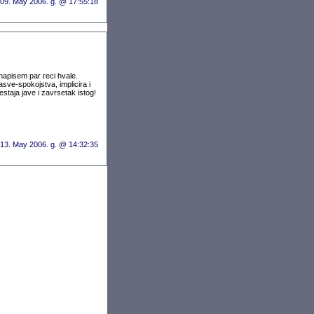
 09. May 2006. g. @ 17:55:18
napisem par reci hvale.
ve-spokojstva, implicira i
staja jave i zavrsetak istog!
 13. May 2006. g. @ 14:32:35