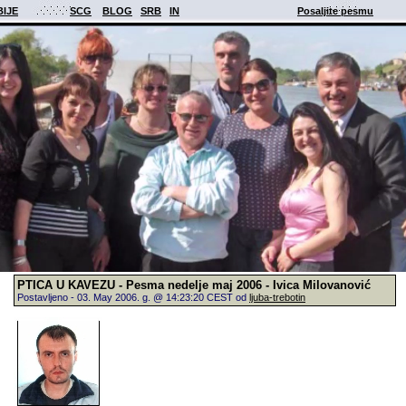
BIJE
SCG
BLOG
SRB
IN
Posaljite pesmu
PTICA U KAVEZU - Pesma nedelje maj 2006 - Ivica Milovanović
Postavljeno - 03. May 2006. g. @ 14:23:20 CEST od
ljuba-trebotin