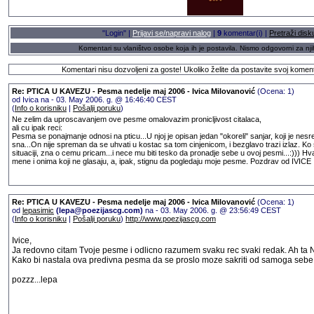
"Login" |
Prijavi se/napravi nalog
|
9
komentar(i) |
Pretraži disk
Komentari su vlaništvo osobe koja ih je postavila. Nismo odgovorni za nji
Komentari nisu dozvoljeni za goste! Ukoliko želite da postavite svoj komen
Re: PTICA U KAVEZU - Pesma nedelje maj 2006 - Ivica Milovanović
(Ocena: 1)
od Ivica na - 03. May 2006. g. @ 16:46:40 CEST
(
Info o korisniku
|
Pošalji poruku
)
Ne zelim da uproscavanjem ove pesme omalovazim pronicljivost citalaca,
ali cu ipak reci:
Pesma se ponajmanje odnosi na pticu...U njoj je opisan jedan "okoreli" sanjar, koji je ne
sna...On nije spreman da se uhvati u kostac sa tom cinjenicom, i bezglavo trazi izlaz. Ko
situaciji, zna o cemu pricam...i nece mu biti tesko da pronadje sebe u ovoj pesmi...:))) Hv
mene i onima koji ne glasaju, a, ipak, stignu da pogledaju moje pesme. Pozdrav od IVICE :
Re: PTICA U KAVEZU - Pesma nedelje maj 2006 - Ivica Milovanović
(Ocena: 1)
od
lepasimic
(lepa@poezijascg.com)
na - 03. May 2006. g. @ 23:56:49 CEST
(
Info o korisniku
|
Pošalji poruku
)
http://www.poezijascg.com
Ivice,
Ja redovno citam Tvoje pesme i odlicno razumem svaku rec svaki redak. Ah ta N.:)
Kako bi nastala ova predivna pesma da se proslo moze sakriti od samoga sebe
pozzz...lepa