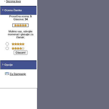
·
Sezona lova
Ocena članka
Prosečna ocena:
5
Glasova:
34
Molimo vas, odvojite
momenat i glasajte za
članak:
Opcije
Za štampanje