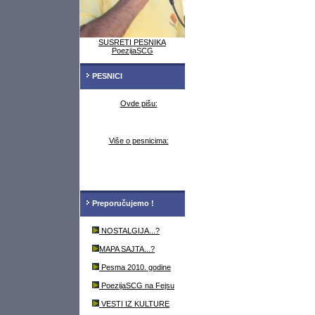
SUSRETI PESNIKA
PoezijaSCG
PESNICI
Ovde pišu:
Više o pesnicima:
Preporučujemo !
NOSTALGIJA...?
MAPA SAJTA...?
Pesma 2010. godine
PoezijaSCG na Fejsu
VESTI IZ KULTURE