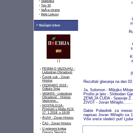
·
Statistika
·
Top 30
·
VaÅ¡a strana
·
Web Linkovi
m
Slučajni izbor
Ru
s
K
[
]
·
PESMA O VAZDUHU -
Ljubodrag Obradović
(
·
Čovek vuk - Zoran
Hristov
Rezultati glasanja na dan 02
·
FEDRARO 2018 -
Odluke žirija
Ja, Solomon - Miljojko Milojev
·
VASKRS - Ljubodrag
Prošlo je leto - Slobodan Gan
Obradović - Hristos
ZEMLJA ČUDA - Spasoje Ž. 
Vaskrese...
ŽIVOT - Jovan Mihajilo.........
·
NOSTALGIJA -
Program u Klubu KCK,
Dakle Pobednik za mesec
17. 1.2018. u 18:00
napisao Jovan Mihajilo sa 
·
Å½IVI - Zoran Hristov
Više sreće sledeći put! Ljuba
·
ČAJ - Zoran Hristov
·
U pripremi knjiga
Davora Slavnića