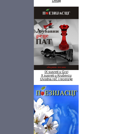
Detalji
IX susreti u Grzi
X susreti u Kruševcu
Uvodna reč i recenzije