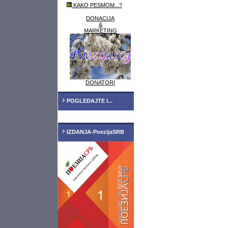
KAKO PESMOM...?
DONACIJA
&
MARKETING
DONATORI
POGLEDAJTE I...
IZDANJA-PoezijaSRB