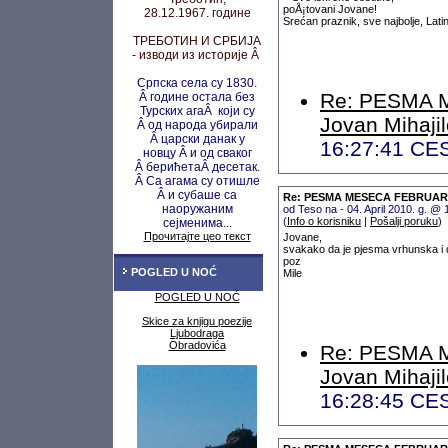
poÅ¡tovani Jovane!
28.12.1967. године
Srećan praznik, sve najbolje, Lati
ТРЕБОТИН И СРБИЈА
- изводи из историје Â
Српска села су 1830.
Re: PESMA 
Â године остала без
Турских агаÂ који су
Jovan Mihaji
Â од народа убирали
Â царски данак у
16:27:41 CE
новцу
Â и од сваког
Â берићета
Â десетак.
Â Са агама су
отишле
Â и субаше са
Re: PESMA MESECA FEBRUARA 2
наоружаним
od Teso na - 04. April 2010. g. @
(
Info o korisniku
|
Pošalji poruku
)
сејменима...
Прочитајте цео текст
Jovane,
svakako da je pjesma vrhunska i 
poz
POGLED U NOĆ
Mile
POGLED U NOĆ
Skice za knjigu poezije
Ljubodraga
Obradovića
Re: PESMA 
Jovan Mihaji
16:28:45 CE