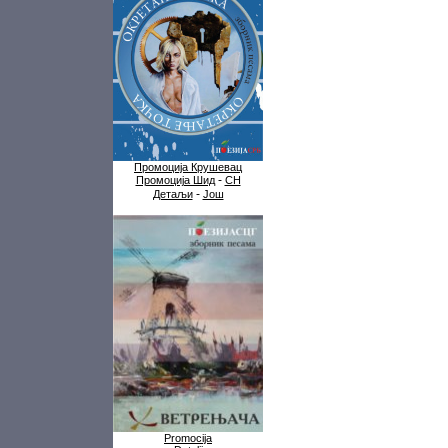
Промоција Крушевац
-
Промоција Шид
СН
-
Детаљи
Још
Promocija