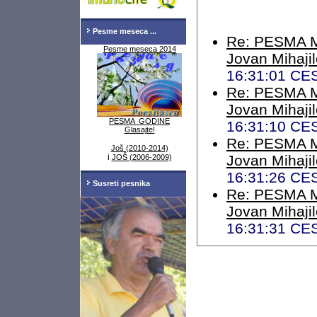
Pesme meseca ...
Re: PESMA 
Pesme meseca 2014
Jovan Mihaji
16:31:01 CE
Re: PESMA 
Jovan Mihaji
PESMA GODINE
16:31:10 CE
Glasajte!
Re: PESMA 
Još (2010-2014)
i
Jovan Mihaji
JOŠ (2006-2009)
16:31:26 CE
Susreti pesnika
Re: PESMA 
Jovan Mihaji
16:31:31 CE