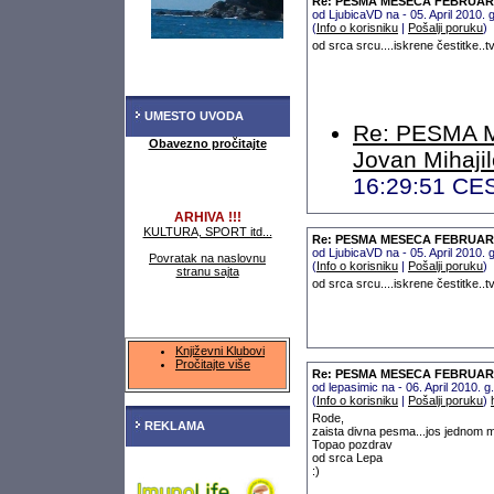
Re: PESMA MESECA FEBRUARA 2
od LjubicaVD na - 05. April 2010.
(
Info o korisniku
|
Pošalji poruku
)
od srca srcu....iskrene čestitke..tv
UMESTO UVODA
Re: PESMA 
Obavezno pročitajte
Jovan Mihaji
16:29:51 CE
ARHIVA !!!
KULTURA, SPORT itd...
Re: PESMA MESECA FEBRUARA 2
od LjubicaVD na - 05. April 2010.
Povratak na naslovnu
(
Info o korisniku
|
Pošalji poruku
)
stranu sajta
od srca srcu....iskrene čestitke..tv
Književni Klubovi
Pročitajte više
Re: PESMA MESECA FEBRUARA 2
od lepasimic na - 06. April 2010.
(
Info o korisniku
|
Pošalji poruku
)
Rode,
REKLAMA
zaista divna pesma...jos jednom m
Topao pozdrav
od srca Lepa
:)