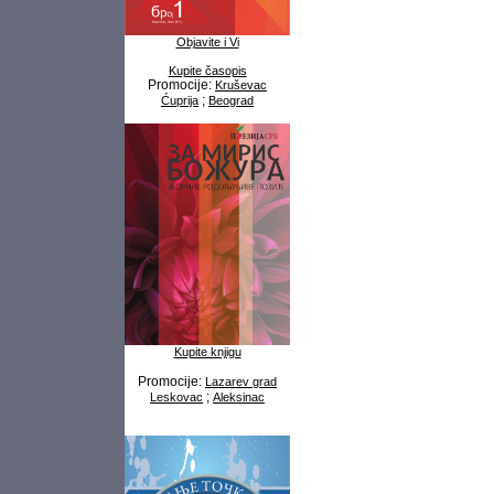
Objavite i Vi
Kupite časopis
Promocije:
Kruševac
;
Ćuprija
Beograd
Kupite knjigu
Promocije:
Lazarev grad
;
Leskovac
Aleksinac