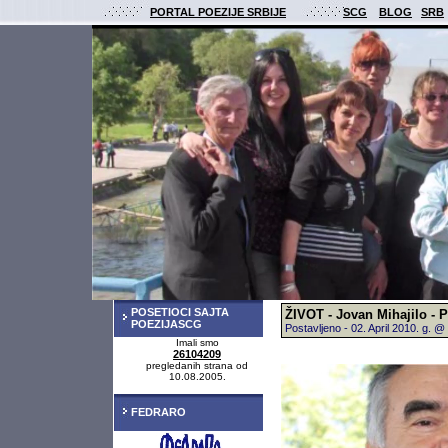
PORTAL POEZIJE SRBIJE
SCG
BLOG
SRB
POSETIOCI SAJTA
ŽIVOT - Jovan Mihajilo - 
POEZIJASCG
Postavljeno - 02. April 2010. g.
Imali smo
26104209
pregledanih strana od
10.08.2005.
FEDRARO