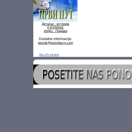
Детаљи - историја
II ИЗДАЊЕ
Инфо - Пријава
Dodatne informacije:
pesnik@poezijascg.com
Na vrh strane