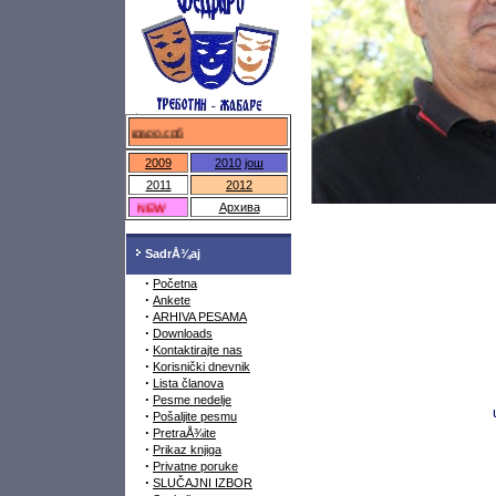
федраро.срб
2009
2010
још
2011
2012
NEW
Архива
SadrÅ¾aj
·
Početna
·
Ankete
·
ARHIVA PESAMA
·
Downloads
·
Kontaktirajte nas
·
Korisnički dnevnik
·
Lista članova
·
Pesme nedelje
·
Pošaljite pesmu
·
PretraÅ¾ite
·
Prikaz knjiga
·
Privatne poruke
·
SLUČAJNI IZBOR