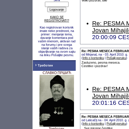
Šifra
Veliki pozdrav, Bile
KAKO SE
REGISTROVATI?
Re: PESMA 
Kao registrovan korisnik
Jovan Mihaji
imate neke prednosti, na
primer: menjanje tema,
20:00:09 CE
davanje komentara pod
vašim imenom, aktivan rad
na forumu i pre svega
slanje vaših radova za
Re: PESMA MESECA FEBRUARA 2
objavljivanje na ovom sajtu
od MirjanaL na - 03. April 2010. 
na linku Pošaljite pesmu.
(
Info o korisniku
|
Pošalji poruku
)
Zasluzeno, pesma meseca.
Треботин
Cestitke i pozdrav!
СЛАВКО ПРШИЋ
Re: PESMA 
Jovan Mihaji
20:01:16 CE
Re: PESMA MESECA FEBRUARA 2
od LaticaDj na - 04. April 2010. 
(
Info o korisniku
|
Pošalji poruku
)
Sve iskrene čestitke,
Треботин,