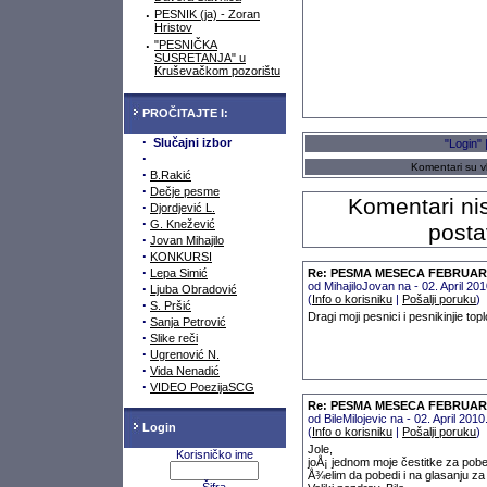
·
PESNIK (ja) - Zoran
Hristov
·
"PESNIČKA
SUSRETANJA" u
Kruševačkom pozorištu
PROČITAJTE I:
·
Slučajni izbor
"Login" 
·
Komentari su vl
·
B.Rakić
·
Dečje pesme
Komentari nis
·
Djordjević L.
·
G. Knežević
posta
·
Jovan Mihajilo
·
KONKURSI
·
Lepa Simić
Re: PESMA MESECA FEBRUARA 2
od MihajiloJovan na - 02. April 2
·
Ljuba Obradović
(
Info o korisniku
|
Pošalji poruku
)
·
S. Pršić
Dragi moji pesnici i pesnikinjie to
·
Sanja Petrović
·
Slike reči
·
Ugrenović N.
·
Vida Nenadić
·
VIDEO PoezijaSCG
Re: PESMA MESECA FEBRUARA 2
od BileMilojevic na - 02. April 20
Login
(
Info o korisniku
|
Pošalji poruku
)
Jole,
Korisničko ime
joÅ¡ jednom moje čestitke za po
Å¾elim da pobedi i na glasanju z