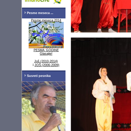
Pesme meseca ...
Pesme meseca 2014
PESMA GODINE
Glasajte!
Još (2010-2014)
i
JOŠ (2006-2009)
Susreti pesnika