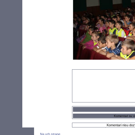
Komentari su vl
Komentari nisu dozv
Na vrh strane