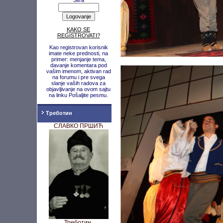
Šifra
KAKO SE
REGISTROVATI?
Kao registrovan korisnik
imate neke prednosti, na
primer: menjanje tema,
davanje komentara pod
vašim imenom, aktivan rad
na forumu i pre svega
slanje vaših radova za
objavljivanje na ovom sajtu
na linku Pošaljite pesmu.
Треботин
СЛАВКО ПРШИЋ
Треботин,