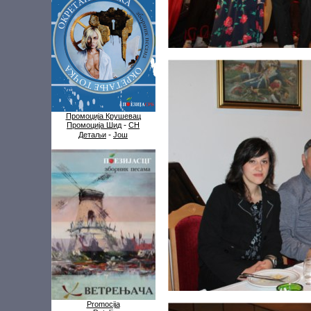
Промоција Крушевац
-
Промоција Шид
СН
-
Детаљи
Још
Promocija