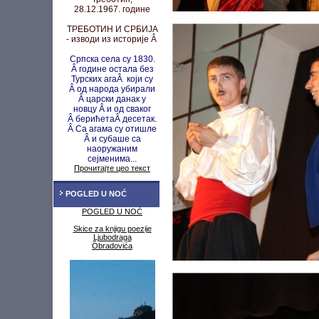
28.12.1967. године
ТРЕБОТИН И СРБИЈА
- изводи из историје Â
Српска села су 1830.
Â године остала без
Турских агаÂ који су
Â од народа убирали
Â царски данак у
новцу
Â и од сваког
Â берићета
Â десетак.
Â Са агама су
отишле
Â и субаше са
наоружаним
сејменима...
Прочитајте цео текст
POGLED U NOĆ
POGLED U NOĆ
Skice za knjigu poezije
Ljubodraga
Obradovića