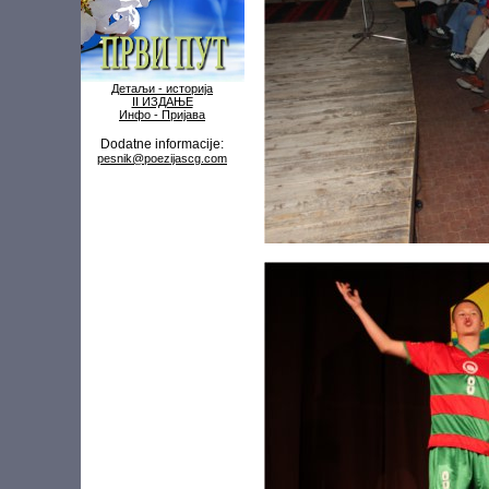
Детаљи - историја
II ИЗДАЊЕ
Инфо - Пријава
Dodatne informacije:
pesnik@poezijascg.com