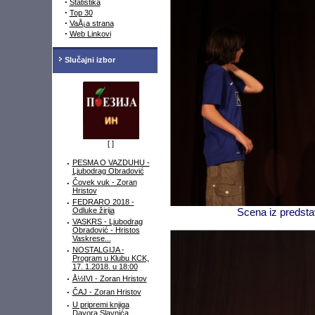
·
Statistika
·
Top 30
·
VaÅ¡a strana
·
Web Linkovi
Slučajni izbor
[
]
·
PESMA O VAZDUHU -
Ljubodrag Obradović
·
Čovek vuk - Zoran
Hristov
·
FEDRARO 2018 -
Odluke žirija
Scena iz preds
·
VASKRS - Ljubodrag
Obradović - Hristos
Vaskrese...
·
NOSTALGIJA -
Program u Klubu KCK,
17. 1.2018. u 18:00
·
Å½IVI - Zoran Hristov
·
ČAJ - Zoran Hristov
·
U pripremi knjiga
Davora Slavnića