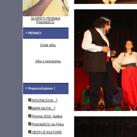
SUSRETI PESNIKA
PoezijaSCG
PESNICI
Ovde pišu:
Više o pesnicima:
Preporučujemo !
NOSTALGIJA...?
MAPA SAJTA...?
Pesma 2010. godine
PoezijaSCG na Fejsu
VESTI IZ KULTURE