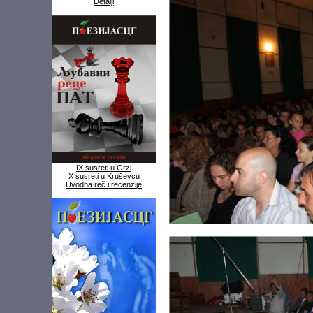
Detalji
IX susreti u Grzi
X susreti u Kruševcu
Uvodna reč i recenzije