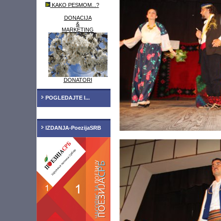
KAKO PESMOM...?
DONACIJA
&
MARKETING
DONATORI
POGLEDAJTE I...
IZDANJA-PoezijaSRB