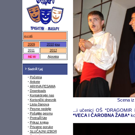
федраро.срб
2009
2010
још
2011
2012
NEW
Архива
SadrÅ¾aj
·
Početna
·
Ankete
·
ARHIVA PESAMA
·
Downloads
·
Kontaktirajte nas
·
Scena i
Korisnički dnevnik
·
Lista članova
·
Pesme nedelje
...i učenici OŠ *DRAGOMIR
·
Pošaljite pesmu
*VECA I ČAROBNA ŽABA*
ko
·
PretraÅ¾ite
·
Prikaz knjiga
·
Privatne poruke
·
SLUČAJNI IZBOR