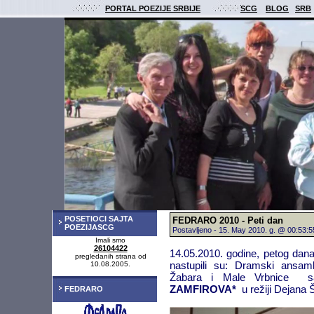
PORTAL POEZIJE SRBIJE
SCG
BLOG
SRB
POSETIOCI SAJTA
FEDRARO 2010 - Peti dan
POEZIJASCG
Postavljeno - 15. May 2010. g. @ 00:53
Imali smo
26104422
14.05.2010. godine, petog da
pregledanih strana od
nastupili su: Dramski ansam
10.08.2005.
Žabara i Male Vrbnice 
ZAMFIROVA*
u režiji Dejana Šl
FEDRARO