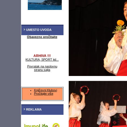
UMESTO UVODA
Obavezno pročitajte
ARHIVA !!!
KULTURA, SPORT itd...
Povratak na naslovnu
stranu sajta
Književni Klubovi
Pročitajte više
REKLAMA