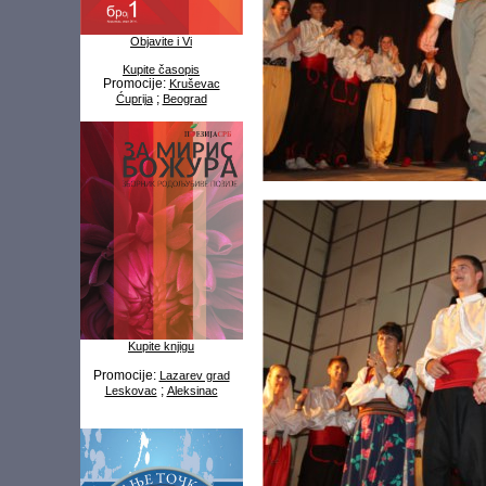
Objavite i Vi
Kupite časopis
Promocije:
Kruševac
;
Ćuprija
Beograd
Kupite knjigu
Promocije:
Lazarev grad
;
Leskovac
Aleksinac