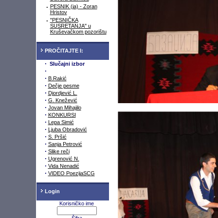
·
PESNIK (ja) - Zoran
Hristov
·
"PESNIČKA
SUSRETANJA" u
Kruševačkom pozorištu
PROČITAJTE I:
·
Slučajni izbor
·
·
B.Rakić
·
Dečje pesme
·
Djordjević L.
·
G. Knežević
·
Jovan Mihajilo
·
KONKURSI
·
Lepa Simić
·
Ljuba Obradović
·
S. Pršić
·
Sanja Petrović
·
Slike reči
·
Ugrenović N.
·
Vida Nenadić
·
VIDEO PoezijaSCG
Login
Korisničko ime