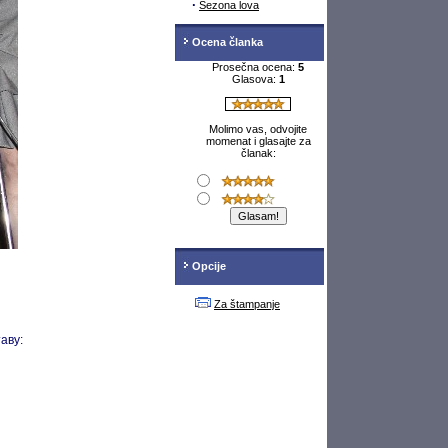
·
Sezona lova
Ocena članka
Prosečna ocena:
5
Glasova:
1
Molimo vas, odvojite
momenat i glasajte za
članak:
Opcije
Za štampanje
аву: