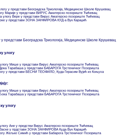
улогу у представи Београдска Триологија, Медицинске Школе Крушевац
логу Марије у представи ВИРУС Аматерско позориште Ћићевац
а улогу Вере у представи Вирус Аматерско позориште Ћићевац
у Доке у представи ЗОНА ЗАНФИРОВА КУД-а Вук Караџић
у у представи Београдска Триологија, Медицинске Школе Крушевац
ку улогу
а улогу Мише у представи Вирус Аматерско позориште Ћићевац
 Дјока Тарабаша у представи БАБАРОГА Трстеничког Позоришта
логу у представи БЕСНИ ТЕОФИЛО, Куда Герасим Вујић из Коњуха
јају:
а улогу Мише у представи Вирус Аматерско позориште Ћићевац
 Ђока Тарабаша у представи БАБАРОГА Трстеничког Позоришта
ку улогу
улогу Ане у предстви Вирус Аматерско позориште Ћићевац
у Васке у прдстави ЗОНА ЗАНФИРОВА Куда Вук Караџић
логу Жељке Симић у представи Бабарога Трстеничког Позоришта