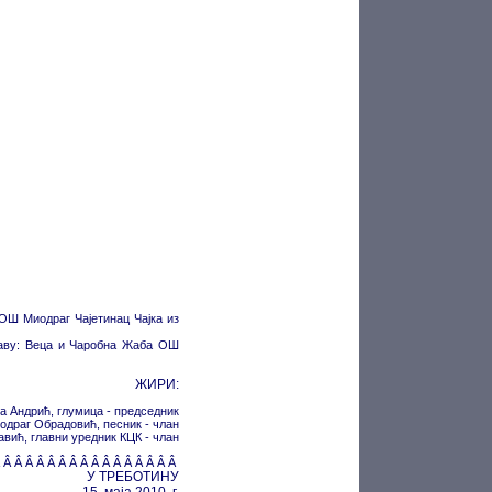
ОШ Миодраг Чајетинац Чајка из
ставу: Веца и Чаробна Жаба ОШ
ЖИРИ:
а Андрић, глумица - председник
драг Обрадовић, песник - члан
авић, главни уредник КЦК - члан
Â Â Â Â Â Â Â Â Â Â Â Â Â Â Â Â Â
У ТРЕБОТИНУ