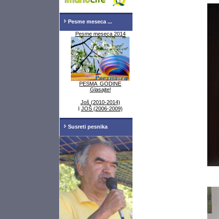
Pesme meseca ...
Pesme meseca 2014
PESMA GODINE
Glasajte!
Još (2010-2014)
i
JOŠ (2006-2009)
Susreti pesnika