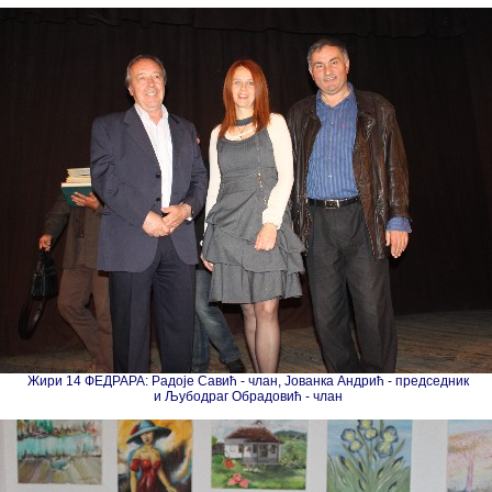
Жири 14 ФЕДРАРА: Радоје Савић - члан, Јованка Андрић - председник
и Љубодраг Обрадовић - члан