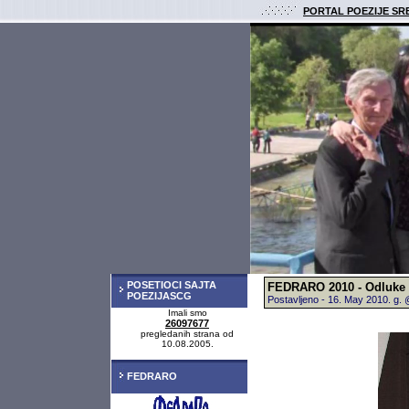
PORTAL POEZIJE SR
POSETIOCI SAJTA
FEDRARO 2010 - Odluke ž
POEZIJASCG
Postavljeno - 16. May 2010. g
Imali smo
26097677
pregledanih strana od
10.08.2005.
FEDRARO