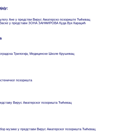
јају:
улогу Ане у предстви Вирус Аматерско позориште Ћићевац
у Васке у представи ЗОНА ЗАНФИРОВА Куда Вук Караџић
а
оградска Трилогија, Медицинске Школе Крушевац
рстеничког позоришта
редставу Вирус Аматерског позоришта Ћићевац
збор музике у представи Вирус Аматерског позоришта Ћићевац