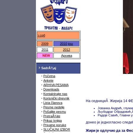
федраро.срб
2009
2010
још
2011
2012
NEW
Архива
SadrÅ¾aj
·
Početna
·
Ankete
·
ARHIVA PESAMA
·
Downloads
·
Kontaktirajte nas
·
Korisnički dnevnik
На седнициÂ Жирија 14 ФЕДР
·
Lista članova
·
Pesme nedelje
Јованка Андрић, глуми
·
Pošaljite pesmu
Љубодраг Обрадовић,
Радоје Савић, Главни 
·
PretraÅ¾ite
·
Prikaz knjiga
донео је једногласнo следе
·
Privatne poruke
·
SLUČAJNI IZBOR
Жири је одлучио да за Фе