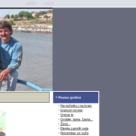
Pesme godine
·
Na početku i na kraju
·
Izgovori mi ime
·
Vreme je
·
Groblje, tama, čama...
·
Život...
·
Elegija zamrlih sela
·
Novembar se vuče