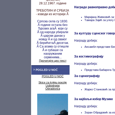
28.12.1967. године
Награде равноправно доби
ТРЕБОТИН И СРБИЈА
- изводи из историје Â
Маријана Живковић за 
Тамара Зајић за улог
Српска села су 1830.
Â године остала без
Турских агаÂ који су
Â од народа убирали
За културу сценског говор
Â царски данак у
новцу
Â и од сваког
Награду добија:
Â берићета
Â десетак.
Â Са агама су
отишле
Ансамбл представе Бе
Â и субаше са
наоружаним
За костимографију
сејменима...
Прочитајте цео текст
Награду добија:
POGLED U NOĆ
Представа Бабарога Т
За сценографију
POGLED U NOĆ
Skice za knjigu poezije
Награду добија:
Ljubodraga
Obradovića
Жарко Станковић за п
За најбољи избор Музике
Награду добија:
Зоран Обрадовић за и