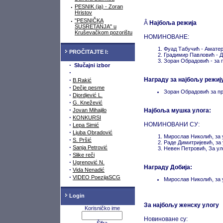
·
PESNIK (ja) - Zoran
Hristov
·
"PESNIČKA
Â
Најбоља режија
SUSRETANJA" u
Kruševačkom pozorištu
НОМИНОВАНЕ:
Фуад Табучић - Амате
PROČITAJTE I:
Градимир Павловић - 
Зоран Обрадовић - за
·
Slučajni izbor
·
·
Награду за најбољу режију
B.Rakić
·
Dečje pesme
Зоран Обрадовић за п
·
Djordjević L.
·
G. Knežević
·
Jovan Mihajilo
Најбоља мушка улога:
·
KONKURSI
·
НОМИНОВАНИ СУ:
Lepa Simić
·
Ljuba Obradović
Мирослав Николић, за
·
S. Pršić
Раде Димитријевић, за
·
Sanja Petrović
Невен Петровић, За у
·
Slike reči
·
Ugrenović N.
Награду Добија:
·
Vida Nenadić
·
VIDEO PoezijaSCG
Мирослав Николић, за
Login
За најбољу женску улогу
Korisničko ime
Новиноване су: