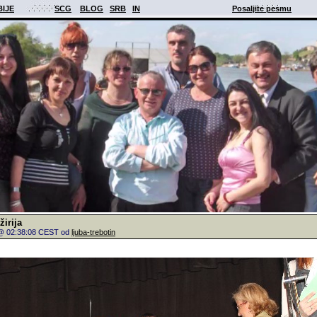
BIJE
SCG
BLOG
SRB
IN
Posaljite pesmu
irija
. @ 02:38:08 CEST od
ljuba-trebotin