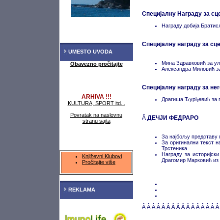
Специјалну Награду за сц
Награду добија Брати
Специјалну награду за сц
UMESTO UVODA
Мина Здравковић за ул
Obavezno pročitajte
Александра Миловић за
Специјалну награду за не
ARHIVA !!!
Драгиша Ђурђевић за
KULTURA, SPORT itd...
Povratak na naslovnu
Â
ДЕЧЈИ ФЕДРАРО
stranu sajta
За најбољу представу 
За оригинални текст 
Трстеника
Награду за историјск
Književni Klubovi
Драгомир Марковић из
Pročitajte više
REKLAMA
Â Â Â Â Â Â Â Â Â Â Â Â Â Â Â Â