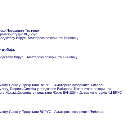
рско Позориште Трстеник
Драмски студио КЦ Брус
 представу Вирус, Аматерско позориште Ћићевац
 добија:
редставу Вирус - Аматерско позоришта Ћићевац
 улогу Саше у Представи ВИРУС - Аматерско позориште Ћићевац
 улогу, Гаврила Симића у представи Бабарога, Трстеничког позоришта
логу Жоржа Дандена, у представи Жорж ДАНДЕН - Драмског студија КЦ БРУС
 улогу Саше у Представи ВИРУС - Аматерско позориште Ћићевац