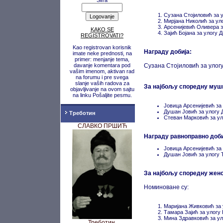
Šifra
Сузана Стојиловић за 
Мирјана Николић за у
Арсенијевић Оливера з
KAKO SE
Зајић Бојана за улог
REGISTROVATI?
Kao registrovan korisnik
Награду добија:
imate neke prednosti, na
primer: menjanje tema,
davanje komentara pod
Сузана Стојиловић за улог
vašim imenom, aktivan rad
na forumu i pre svega
slanje vaših radova za
За најбољу споредну муш
objavljivanje na ovom sajtu
na linku Pošaljite pesmu.
Јовица Арсенијевић з
Душан Јовић за улогу
Треботин
Стеван Марковић за у
СЛАВКО ПРШИЋ
Награду равноправно доби
Јовица Арсенијевић з
Душан Јовић за улогу
За најбољу споредну женс
Номиноване су:
Маријана Живковић за 
Тамара Зајић за улог
Мина Здравковић за у
Треботин,