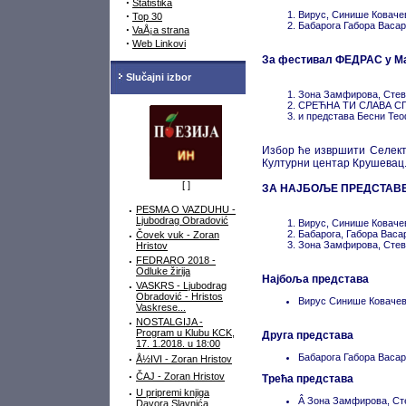
·
Statistika
·
Вирус, Синише Коваче
Top 30
Бабарога Габора Васар
·
VaÅ¡a strana
·
Web Linkovi
За фестивал ФЕДРАС у Ма
Slučajni izbor
Зона Замфирова, Стев
СРЕЋНА ТИ СЛАВА СПА
и представа Бесни Тео
Избор ће извршити Селект
Културни центар Крушевац
[
]
ЗА НАЈБОЉЕ ПРЕДСТАВЕ
·
PESMA O VAZDUHU -
Ljubodrag Obradović
Вирус, Синише Коваче
Бабарога, Габора Васа
·
Čovek vuk - Zoran
Зона Замфирова, Стев
Hristov
·
FEDRARO 2018 -
Odluke žirija
Најбоља представа
·
VASKRS - Ljubodrag
Obradović - Hristos
Вирус Синише Ковачев
Vaskrese...
·
NOSTALGIJA -
Program u Klubu KCK,
Друга представа
17. 1.2018. u 18:00
Бабарога Габора Васар
·
Å½IVI - Zoran Hristov
·
ČAJ - Zoran Hristov
Трећа представа
·
U pripremi knjiga
Â Зона Замфирова, Ст
Davora Slavnića