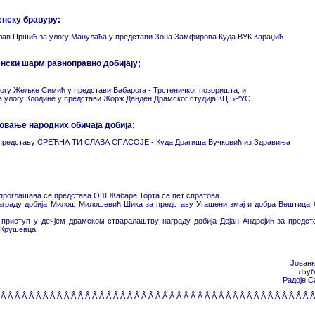
енску бравуру:
слав Пршић за улогу Манулаћа у представи Зона Замфирова Куда ВУК Караџић
енски шарм равноправно добијају;
огу Жељке Симић у представи Бабарога - Трстеничког позоришта, и
 улогу Клодине у представи Жорж Данден Драмског студија КЦ БРУС
говање народних обичаја добија;
 представу СРЕЋНА ТИ СЛАВА СПАСОЈЕ - Куда Драгиша Вучковић из Здравиња
проглашава се представа ОШ Жабаре Торта са пет спратова.
награду добија Милош Милошевић Шика за представу Угашени змај и добра Вештица 
и приступ у дечјем драмском стваралаштву награду добија Дејан Андрејић за пред
 Крушевца.
Јованк
Љубо
Радоје С
 Â Â Â Â Â Â Â Â Â Â Â Â Â Â Â Â Â Â Â Â Â Â Â Â Â Â Â Â Â Â Â Â Â Â Â Â Â Â Â Â Â Â Â Â 