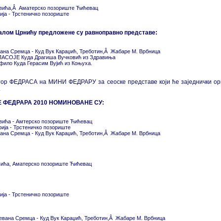
вића,Â Аматерско позориште Ћићевац
ија - Трстеничко позориште
лом Црнићу предложене су равноправно представе:
ана Сремца - Куд Вук Караџић, Треботин,Â Жабаре М. Врбница
СОЈЕ Куда Драгиша Вучковић из Здравиња
фило Куда Герасим Вујић из Коњуха.
ор ФЕДРАСА на МИНИ ФЕДРАРУ за сеоске представе који ће заједнички ор
.
 ФЕДРАРА 2010 НОМИНОВАНЕ СУ:
вића - Амтерско позориште Ћићевац
рија - Трстеничко позориште
ана Сремца - Куд Вук Караџић, Треботин,Â Жабаре М. Врбница
ића, Аматерско позориште Ћићевац
ија - Трстеничко позориште
евана Сремца - Куд Вук Караџић, Треботин,Â Жабаре М. Врбница