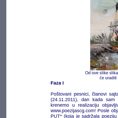
Od ove slike slik
će uraditi
Faza I
Poštovani pesnici, članovi saj
(24.11.2011), dan kada sam 
krenemo u realizaciju objavlji
www.poezijascg.com! Posle objav
PUT* (koja je sadržala poezij