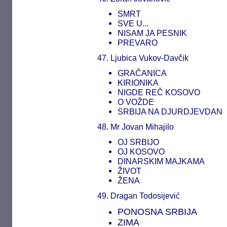
SMRT
SVE U...
NISAM JA PESNIK
PREVARO
47. Ljubica Vukov-Davčik
GRAČANICA
KIRIONIKA
NIGDE REČ KOSOVO
O VOŽDE
SRBIJA NA DJURDJEVDAN
48. Mr Jovan Mihajilo
OJ SRBIJO
OJ KOSOVO
DINARSKIM MAJKAMA
ŽIVOT
ŽENA
49. Dragan Todosijević
PONOSNA SRBIJA
ZIMA