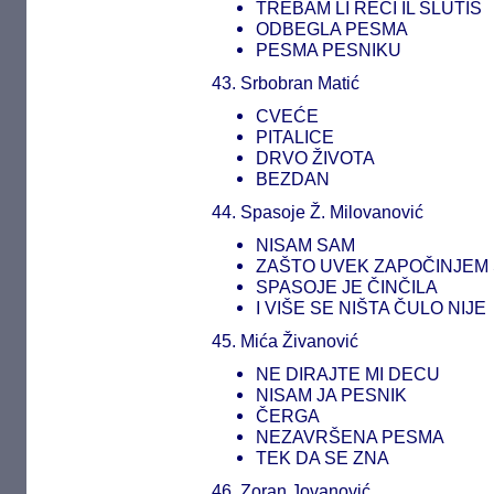
TREBAM LI REĆI IL SLUTIŠ
ODBEGLA PESMA
PESMA PESNIKU
43. Srbobran Matić
CVEĆE
PITALICE
DRVO ŽIVOTA
BEZDAN
44. Spasoje Ž. Milovanović
NISAM SAM
ZAŠTO UVEK ZAPOČINJEM 
SPASOJE JE ČINČILA
I VIŠE SE NIŠTA ČULO NIJE
45. Mića Živanović
NE DIRAJTE MI DECU
NISAM JA PESNIK
ČERGA
NEZAVRŠENA PESMA
TEK DA SE ZNA
46. Zoran Jovanović