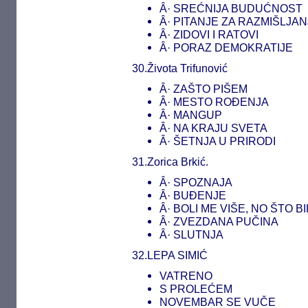
Â· SREĆNIJA BUDUĆNOST
Â· PITANJE ZA RAZMIŠLJAN
Â· ZIDOVI I RATOVI
Â· PORAZ DEMOKRATIJE
30.Života Trifunović
Â· ZAŠTO PIŠEM
Â· MESTO ROĐENJA
Â· MANGUP
Â· NA KRAJU SVETA
Â· ŠETNJA U PRIRODI
31.Zorica Brkić.
Â· SPOZNAJA
Â· BUĐENJE
Â· BOLI ME VIŠE, NO ŠTO B
Â· ZVEZDANA PUČINA
Â· SLUTNJA
32.LEPA SIMIĆ
VATRENO
S PROLEĆEM
NOVEMBAR SE VUČE