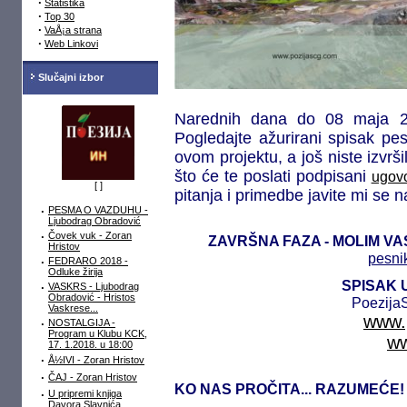
·
Statistika
·
Top 30
·
VaÅ¡a strana
·
Web Linkovi
Slučajni izbor
Narednih dana
do 08 maja 20
Pogledajte ažurirani spisak pe
ovom projektu, a još niste izvrš
što će te poslati
podpisani
ugov
[
]
pitanja i primedbe javite mi se n
·
PESMA O VAZDUHU -
Ljubodrag Obradović
·
Čovek vuk - Zoran
ZAVRŠNA FAZA - MOLIM VA
Hristov
pesni
·
FEDRARO 2018 -
Odluke žirija
SPISAK 
·
VASKRS - Ljubodrag
Obradović - Hristos
Poezij
Vaskrese...
www.
·
NOSTALGIJA -
Program u Klubu KCK,
ww
17. 1.2018. u 18:00
·
Å½IVI - Zoran Hristov
·
ČAJ - Zoran Hristov
KO NAS PROČITA... RAZUMEĆE!
·
U pripremi knjiga
Davora Slavnića