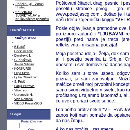
Poštovani
čitaoci, dragi
pesnici
i pe
·
PESNIK (ja) - Zoran
Hristov
posetiti) stranice
prvog i (po m
·
"PESNIČKA
www.poezijascg.com
,
došao je i t
SUSRETANJA" u
našu treću
zajedničk
u
knjig
u
*VET
Kruševačkom pozorištu
Posle objavljivanja
prethodne
dve, i
PROČITAJTE I:
po izboru autora) i
*
LJU
BAVNI re
·
Slučajni izbor
poeziji)
pred nama
je treć
a
(sre
·
refleksivna - misaona poezija!
·
B.Rakić
·
Dečje pesme
Moja početna ideja i želja, dok sam k
·
Djordjević L.
ali i poeziju pesnika iz Srbije, C
·
G. Knežević
·
unesem u sve domove na danas najedn
Jovan Mihajilo
·
KONKURSI
·
Koliko sam u tome uspeo, odgov
Lepa Simić
·
Ljuba Obradović
priznati, ja sam zadovoljan. Mož
·
S. Pršić
malčice omeli moj prvobitni koncep
·
Sanja Petrović
samo svom virtuelnom svetu, kao ro
·
Slike reči
·
pročitanog uzajamno ispomažu, ali..
Ugrenović N.
·
Vida Nenadić
će uvek pronaći svoje sunce...
·
VIDEO PoezijaSCG
I da borba protiv nekih *VETRANJAČA
Login
zanos koji nam pomaže da opstanemo
da nas čitaju...
Korisničko ime
A ko nas pročita... razumeće...