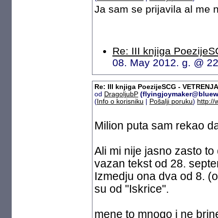
Ja sam se prijavila al me
Re: III knjiga Poezij
08. May 2012. g. @ 2
Re: III knjiga PoezijeSCG - VETRENJA
od
DragoljubP
(flyingjoymaker@bluew
(
Info o korisniku
|
Pošalji poruku
)
http:/
Milion puta sam rekao da
Ali mi nije jasno zasto to
vazan tekst od 28. septe
Izmedju ona dva od 8. (
su od "Iskrice".
mene to mnogo i ne brine