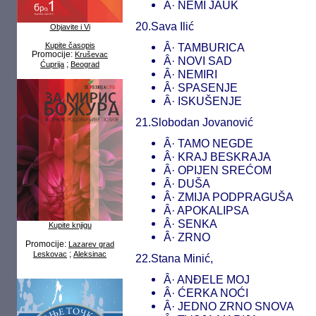
Â· NEMI JAUK
20.Sava Ilić
Objavite i Vi
Kupite časopis
Â· TAMBURICA
Promocije:
Kruševac
Â· NOVI SAD
;
Ćuprija
Beograd
Â· NEMIRI
Â· SPASENJE
Â· ISKUŠENJE
21.Slobodan Jovanović
Â· TAMO NEGDE
Â· KRAJ BESKRAJA
Â· OPIJEN SREĆOM
Â· DUŠA
Â· ZMIJA PODPRAGUŠA
Â· APOKALIPSA
Â· SENKA
Kupite knjigu
Â· ZRNO
Promocije:
Lazarev grad
;
Leskovac
Aleksinac
22.Stana Minić,
Â· ANĐELE MOJ
Â· ĆERKA NOĆI
Â· JEDNO ZRNO SNOVA