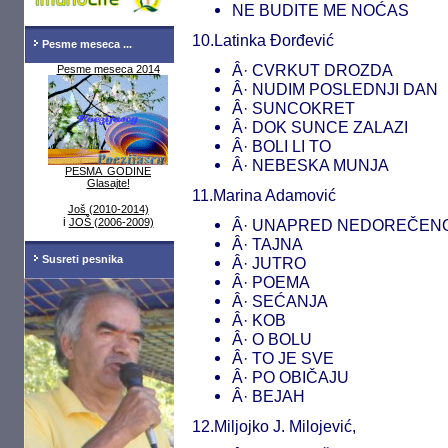
NE BUDITE ME NOĆAS
10.Latinka Đorđević
Pesme meseca ...
Â· CVRKUT DROZDA
Pesme meseca 2014
Â· NUDIM POSLEDNJI DAN
Â· SUNCOKRET
Â· DOK SUNCE ZALAZI
Â· BOLI LI TO
Â· NEBESKA MUNJA
PESMA GODINE
Glasajte!
11.Marina Adamović
Još (2010-2014)
i
JOŠ (2006-2009)
Â· UNAPRED NEDOREČEN
Â· TAJNA
Susreti pesnika
Â· JUTRO
Â· POEMA
Â· SEĆANJA
Â· KOB
Â· O BOLU
Â· TO JE SVE
Â· PO OBIČAJU
Â· BEJAH
12.Miljojko J. Milojević,