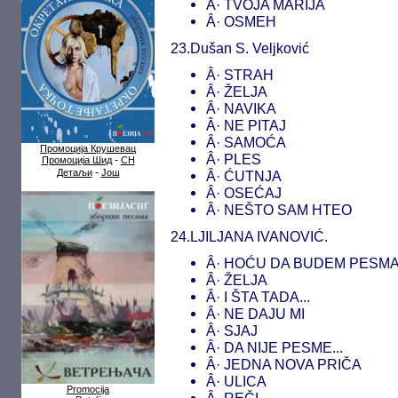
Â· TVOJA MARIJA
Â· OSMEH
23.Dušan S. Veljković
Â· STRAH
Â· ŽELJA
Â· NAVIKA
Â· NE PITAJ
Â· SAMOĆA
Промоција Крушевац
Â· PLES
-
Промоција Шид
СН
-
Детаљи
Још
Â· ĆUTNJA
Â· OSEĆAJ
Â· NEŠTO SAM HTEO
24.LJILJANA IVANOVIĆ.
Â· HOĆU DA BUDEM PESM
Â· ŽELJA
Â· I ŠTA TADA...
Â· NE DAJU MI
Â· SJAJ
Â· DA NIJE PESME...
Â· JEDNA NOVA PRIČA
Â· ULICA
Promocija