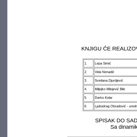
KNJIGU ĆE REALIZO
1.
Lepa Simić
2.
Vida Nenadić
3.
Svetlana Djurdjević
4.
Miljojko Milojević Bile
5.
Darko Kolar
6.
Ljubodrag Obradović - uredn
SPISAK DO SAD
Sa dinami