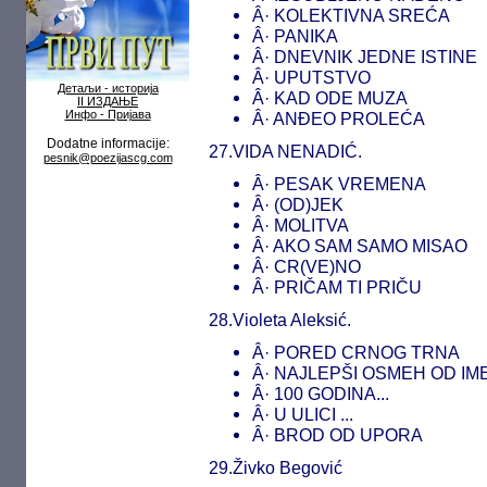
Â· KOLEKTIVNA SREĆA
Â· PANIKA
Â· DNEVNIK JEDNE ISTINE
Â· UPUTSTVO
Детаљи - историја
Â· KAD ODE MUZA
II ИЗДАЊЕ
Инфо - Пријава
Â· ANĐEO PROLEĆA
Dodatne informacije:
27.VIDA NENADIĆ.
pesnik@poezijascg.com
Â· PESAK VREMENA
Â· (OD)JEK
Â· MOLITVA
Â· AKO SAM SAMO MISAO
Â· CR(VE)NO
Â· PRIČAM TI PRIČU
28.Violeta Aleksić.
Â· PORED CRNOG TRNA
Â· NAJLEPŠI OSMEH OD IM
Â· 100 GODINA...
Â· U ULICI ...
Â· BROD OD UPORA
29.Živko Begović