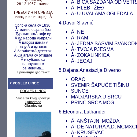
Â· BIĆA SAZDANA OD VETR
28.12.1967. године
Â· HLEB I ŽEĐ
ТРЕБОТИН И СРБИЈА
Â· U UVALAMA OGLEDALA
- изводи из историје Â
4.Davor Slavnić
Српска села су 1830.
Â године остала без
Â· NE
Турских агаÂ који су
Â· RAM
Â од народа убирали
Â царски данак у
Â· JEDNA SASVIM SVAKO
новцу
Â и од сваког
Â· TVOJA PJESMA
Â берићета
Â десетак.
Â· ZOKALINKICA
Â Са агама су
отишле
Â и субаше са
Â· JECAJ
наоружаним
сејменима...
5.Dajana Anastazija Diverno
Прочитајте цео текст
ORAO
POGLED U NOĆ
SVEMIR ŠAPUĆE TIŠINU
SUNCE
POGLED U NOĆ
MADJARSKA U SRCU
Skice za knjigu poezije
PRINC SRCA MOG
Ljubodraga
Obradovića
6.Eleonora Luthander
Â· ANŠTAJN, MOŽDA
Â· DE NATURA A.D. MCMXCII
Â· KRUŠEVAC