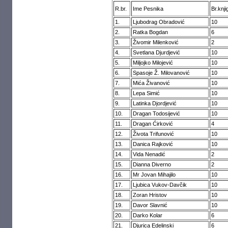
R.br.
Ime Pesnika
Br.knji
1.
Ljubodrag Obradović
10
2.
Ratka Bogdan
6
3.
Živomir Milenković
2
4.
Svetlana Djurdjević
10
5.
Miljojko Milojević
10
6.
Spasoje Ž. Milovanović
10
7.
Mića Živanović
10
8.
Lepa Simić
10
9.
Latinka Djordjević
10
10.
Dragan Todosijević
10
11.
Dragan Ćirković
4
12.
Života Trifunović
10
13.
Danica Rajković
10
14.
Vida Nenadić
2
15.
Dianna Diverno
2
16.
Mr Jovan Mihajilo
10
17.
Ljubica Vukov-Davčik
10
18.
Zoran Hristov
10
19.
Davor Slavnić
10
20.
Darko Kolar
6
21.
Djurica Edelinski
6