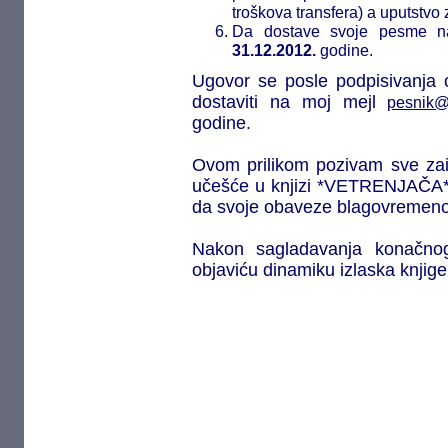
troškova transfera) a uputstvo 
Da dostave svoje pesme n
31.12.2012.
godine.
Ugovor se posle podpisivanja 
dostaviti na moj mejl
pesnik@
godine.
Ovom prilikom pozivam sve zain
učešće u knjizi *VETRENJAČA* (
da svoje obaveze blagovremeno
Nakon sagladavanja konačnog 
objaviću dinamiku izlaska knjige 