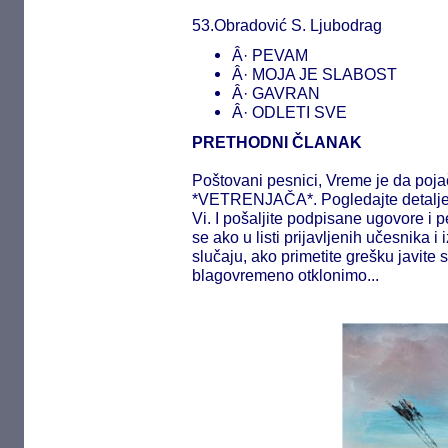
53.Obradović S. Ljubodrag
Â· PEVAM
Â· MOJA JE SLABOST
Â· GAVRAN
Â· ODLETI SVE
PRETHODNI ČLANAK
Poštovani pesnici, Vreme je da poja
*VETRENJAČA*. Pogledajte detalje n
Vi. I pošaljite podpisane ugovore i p
se ako u listi prijavljenih učesnika
slučaju, ako primetite grešku javite 
blagovremeno otklonimo...