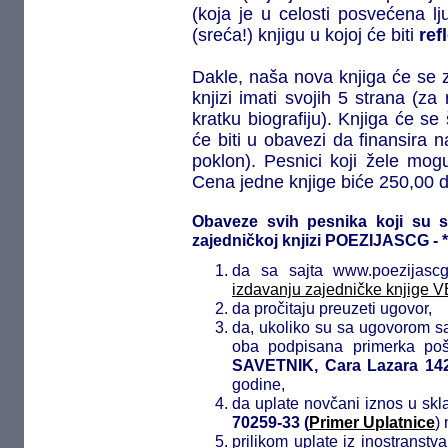
(koja je u celosti posvećena lj
(sreća!) knjigu u kojoj će biti
ref
Dakle, naša nova knjiga će se 
knjizi imati svojih 5 strana (za
kratku biografiju). Knjiga će se 
će biti u obavezi da finansira 
poklon). Pesnici koji žele mogu 
Cena jedne knjige biće 250,00 d
Obaveze svih pesnika koji su se 
zajedničkoj knjizi POEZIJASCG 
da sa sajta www.poezijasc
izdavanju zajedničke knjig
da pročitaju preuzeti ugovor,
da, ukoliko su sa ugovorom sa
oba podpisana primerka poš
SAVETNIK, Cara Lazara 142
godine,
da uplate novčani iznos u sk
70259-33 (
Primer Uplatnice
)
prilikom uplate iz inostranstv