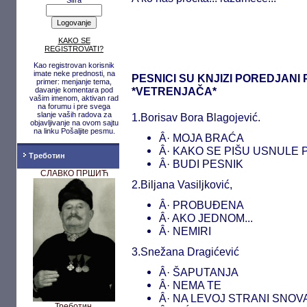
Šifra
KAKO SE
REGISTROVATI?
Kao registrovan korisnik
imate neke prednosti, na
PESNICI SU KNJIZI POREDJANI
primer: menjanje tema,
*VETRENJAČA*
davanje komentara pod
vašim imenom, aktivan rad
na forumu i pre svega
slanje vaših radova za
1.Borisav Bora Blagojević.
objavljivanje na ovom sajtu
na linku Pošaljite pesmu.
Â· MOJA BRAĆA
Â· KAKO SE PIŠU USNULE
Треботин
Â· BUDI PESNIK
СЛАВКО ПРШИЋ
2.Biljana Vasiljković,
Â· PROBUĐENA
Â· AKO JEDNOM...
Â· NEMIRI
3.Snežana Dragićević
Â· ŠAPUTANJA
Â· NEMA TE
Â· NA LEVOJ STRANI SNOV
Треботин,