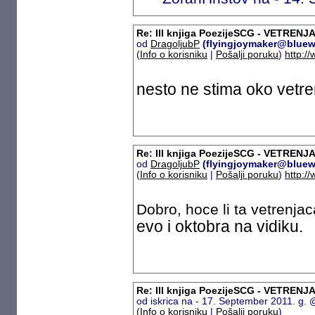
Re: III knjiga PoezijeSCG - VETRENJA
od
DragoljubP
(flyingjoymaker@bluew
(
Info o korisniku
|
Pošalji poruku
)
http:/
nesto ne stima oko vetr
Re: III knjiga PoezijeSCG - VETRENJA
od
DragoljubP
(flyingjoymaker@bluew
(
Info o korisniku
|
Pošalji poruku
)
http:/
Dobro, hoce li ta vetrenja
evo i oktobra na vidiku.
Re: III knjiga PoezijeSCG - VETRENJA
od iskrica na - 17. September 2011. g
(
Info o korisniku
|
Pošalji poruku
)