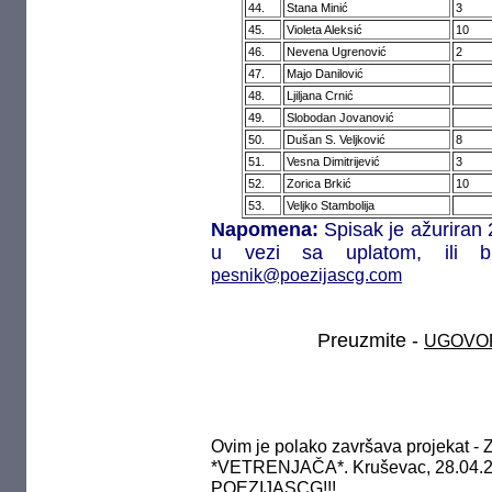
44.
Stana Minić
3
45.
Violeta Aleksić
10
46.
Nevena Ugrenović
2
47.
Majo Danilović
48.
Ljiljana Crnić
49.
Slobodan Jovanović
50.
Dušan S. Veljković
8
51.
Vesna Dimitrijević
3
52.
Zorica Brkić
10
53.
Veljko Stambolija
Napomena:
Spisak je ažuriran 
u vezi sa uplatom, ili b
pesnik@poezijascg.com
Preuzmite -
UGOVOR
Ovim je polako završava projeka
*VETRENJAČA*. Kruševac, 28.04.201
POEZIJASCG!!!