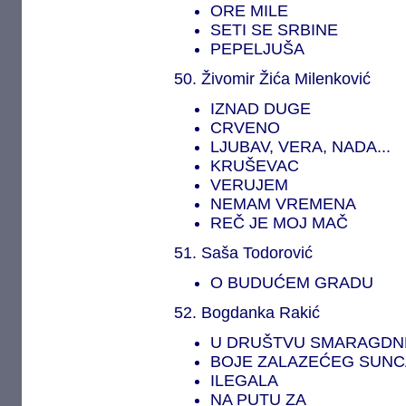
ORE MILE
SETI SE SRBINE
PEPELJUŠA
50. Živomir Žića Milenković
IZNAD DUGE
CRVENO
LJUBAV, VERA, NADA...
KRUŠEVAC
VERUJEM
NEMAM VREMENA
REČ JE MOJ MAČ
51. Saša Todorović
O BUDUĆEM GRADU
52. Bogdanka Rakić
U DRUŠTVU SMARAGDN
BOJE ZALAZEĆEG SUNC
ILEGALA
NA PUTU ZA