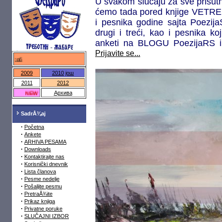
U svakom slučaju za sve prisutne
ćemo tada pored knjige VETREN
i pesnika godine sajta Poezija
drugi i treći, kao i pesnika ko
anketi na BLOGU PoezijaRS i n
Prijavite se...
федраро.срб
2009
2010
још
2011
2012
NEW
Архива
SadrÅ¾aj
·
Početna
·
Ankete
·
ARHIVA PESAMA
·
Downloads
·
Kontaktirajte nas
·
Korisnički dnevnik
·
Lista članova
·
Pesme nedelje
·
Pošaljite pesmu
·
PretraÅ¾ite
·
Prikaz knjiga
·
Privatne poruke
·
SLUČAJNI IZBOR