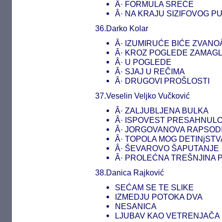
Â· FORMULA SREĆE
Â· NA KRAJU SIZIFOVOG P
36.Darko Kolar
Â· IZUMIRUĆE BIĆE ZVAN
Â· KROZ POGLEDE ZAMAG
Â· U POGLEDE
Â· SJAJ U REČIMA
Â· DRUGOVI PROŠLOSTI
37.Veselin Veljko Vučković
Â· ZALJUBLJENA BULKA
Â· ISPOVEST PRESAHNUL
Â· JORGOVANOVA RAPSOD
Â· TOPOLA MOG DETINjSTV
Â· ŠEVAROVO ŠAPUTANJE
Â· PROLEĆNA TREŠNJINA 
38.Danica Rajković
SEĆAM SE TE SLIKE
IZMEDJU POTOKA DVA
NESANICA
LJUBAV KAO VETRENJAČA