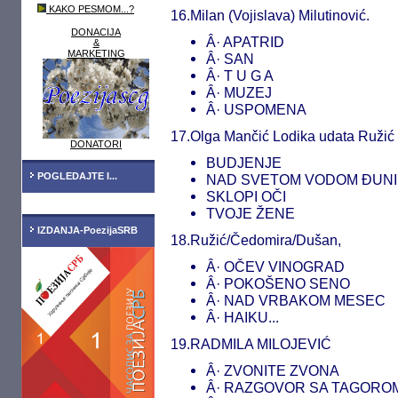
KAKO PESMOM...?
16.Milan (Vojislava) Milutinović.
DONACIJA
Â· APATRID
&
MARKETING
Â· SAN
Â· T U G A
Â· MUZEJ
Â· USPOMENA
17.Olga Mančić Lodika udata Ružić
DONATORI
BUDJENJE
POGLEDAJTE I...
NAD SVETOM VODOM ĐUN
SKLOPI OČI
TVOJE ŽENE
IZDANJA-PoezijaSRB
18.Ružić/Čedomira/Dušan,
Â· OČEV VINOGRAD
Â· POKOŠENO SENO
Â· NAD VRBAKOM MESEC
Â· HAIKU...
19.RADMILA MILOJEVIĆ
Â· ZVONITE ZVONA
Â· RAZGOVOR SA TAGORO