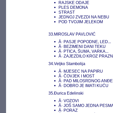
RAJSKE ODAJE
PLES DEMONA
STRAST
JEDNOJ ZVEZDI NA NEBU
POD TVOJIM JELEKOM
33.MIROSLAV PAVLOVIĆ
Â· PASJE POPODNE, LED...
Â· BEZIMENI DANI TEKU
Â· PTICA, ŠUMA, VARKA...
Â· ZAJEZDILO KROZ PRAZN
34.Veljko Stambolija
Â· MJESEC NA PAPIRU
Â· ČOVJEK I MOST
Â· PAD MILOSRDNOG ANĐE
Â· DOBRO JE IMATI KUĆU
35.Đurica Edelinski
Â· VOZOVI
Â· JOŠ SAMO JEDNA PESM
Â· PORAZ