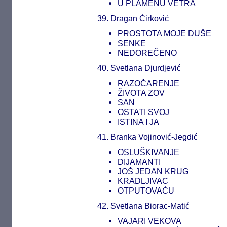
U PLAMENU VETRA
39. Dragan Ćirković
PROSTOTA MOJE DUŠE
SENKE
NEDOREČENO
40. Svetlana Djurdjević
RAZOČARENJE
ŽIVOTA ZOV
SAN
OSTATI SVOJ
ISTINA I JA
41. Branka Vojinović-Jegdić
OSLUŠKIVANJE
DIJAMANTI
JOŠ JEDAN KRUG
KRADLJIVAC
OTPUTOVAĆU
42. Svetlana Biorac-Matić
VAJARI VEKOVA