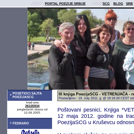
PORTAL POEZIJE SRBIJE
SCG
BLOG
SRB
POSETIOCI SAJTA
III knjiga PoezijeSCG - VETRENJAČA - re
POEZIJASCG
Postavljeno - 19. July 2011. g. @ 18:18:28 CEST o
Imali smo
26105934
Poštovani pesnici, Knjiga *V
pregledanih strana od
10.08.2005.
12 maja 2012. godine na trad
PoezijaSCG u Kruševcu odnosno
FEDRARO