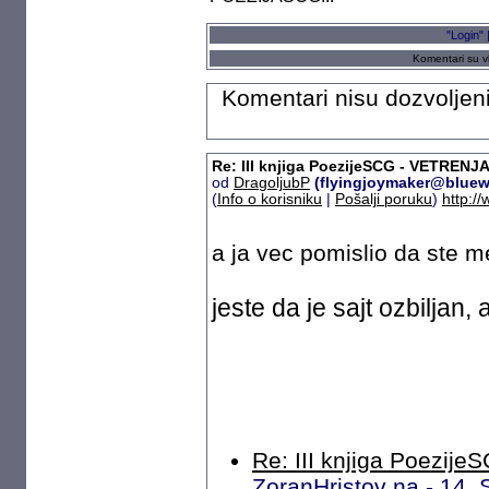
"Login" 
Komentari su vl
Komentari nisu dozvoljeni
Re: III knjiga PoezijeSCG - VETRENJA
od
DragoljubP
(flyingjoymaker@bluew
(
Info o korisniku
|
Pošalji poruku
)
http:/
a ja vec pomislio da ste me
jeste da je sajt ozbiljan, a
Re: III knjiga Poezij
ZoranHristov na - 14.