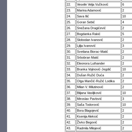
22.
Veselin Velja Vučković
6
23.
Marina Adamović
2
24.
Sava Ilić
10
25.
Goran Sebić
4
26.
Snežana Dragićević
2
27.
Bogdanka Rakić
5
28.
Slobodan Ivanović
2
29.
Ljilja Ivanović
3
30.
Svetlana Biorac-Matić
2
31.
Srbobran Matić
2
32.
Eleonora Luthander
2
33.
Branka Vojinović-Jegdić
10
34.
Dušan Ružić Duća
2
35.
Olga Mančić-Ružić Lodika
2
36.
Milan V. Milutinović
2
37.
Biljana Vasiljković
10
38.
Miroslav Pavlović
3
39.
Saša Todorović
10
40.
Bora Blagojević
2
41.
Ksenija Aleksić
2
42.
Živko Begović
2
43.
Radmila Milojević
2