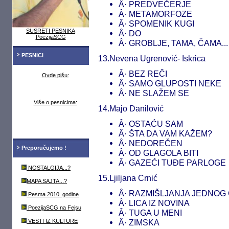
Â· PREDVEČERJE
Â· METAMORFOZE
Â· SPOMENIK KUGI
SUSRETI PESNIKA
Â· DO
PoezijaSCG
Â· GROBLJE, TAMA, ČAMA...
PESNICI
13.Nevena Ugrenović- Iskrica
Â· BEZ REČI
Ovde pišu:
Â· SAMO GLUPOSTI NEKE
Â· NE SLAŽEM SE
Više o pesnicima:
14.Majo Danilović
Â· OSTAĆU SAM
Â· ŠTA DA VAM KAŽEM?
Â· NEDOREČEN
Preporučujemo !
Â· OD GLAGOLA BITI
Â· GAZEĆI TUĐE PARLOGE
NOSTALGIJA...?
15.Ljiljana Crnić
MAPA SAJTA...?
Â· RAZMIŠLJANJA JEDNOG
Pesma 2010. godine
Â· LICA IZ NOVINA
PoezijaSCG na Fejsu
Â· TUGA U MENI
VESTI IZ KULTURE
Â· ZIMSKA