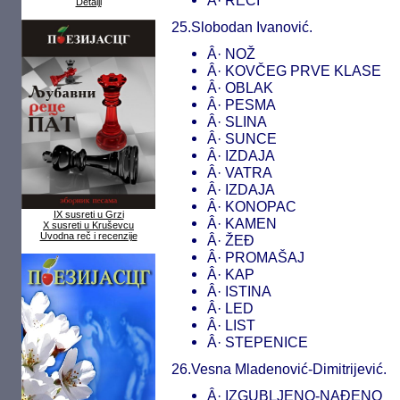
Â· REČI
Detalji
25.Slobodan Ivanović.
Â· NOŽ
Â· KOVČEG PRVE KLASE
Â· OBLAK
Â· PESMA
Â· SLINA
Â· SUNCE
Â· IZDAJA
Â· VATRA
Â· IZDAJA
Â· KONOPAC
IX susreti u Grzi
Â· KAMEN
X susreti u Kruševcu
Uvodna reč i recenzije
Â· ŽEĐ
Â· PROMAŠAJ
Â· KAP
Â· ISTINA
Â· LED
Â· LIST
Â· STEPENICE
26.Vesna Mladenović-Dimitrijević.
Â· IZGUBLJENO-NAĐENO