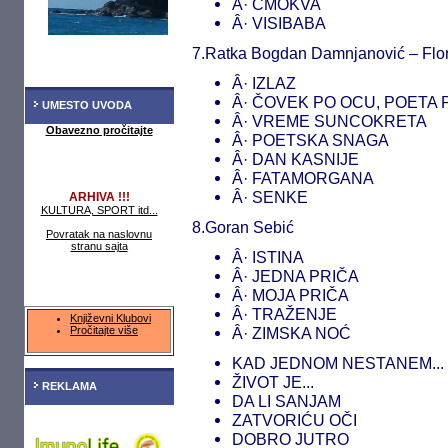
Â· CMOKVA
Â· VISIBABA
7.Ratka Bogdan Damnjanović – Flo
Â· IZLAZ
Â· ČOVEK PO OCU, POETA 
UMESTO UVODA
Â· VREME SUNCOKRETA
Obavezno pročitajte
Â· POETSKA SNAGA
Â· DAN KASNIJE
Â· FATAMORGANA
Â· SENKE
ARHIVA !!!
KULTURA, SPORT itd...
8.Goran Sebić
Povratak na naslovnu
stranu sajta
Â· ISTINA
Â· JEDNA PRIČA
Â· MOJA PRIČA
Â· TRAŽENJE
Književni Klubovi
Pročitajte više
Â· ZIMSKA NOĆ
KAD JEDNOM NESTANEM...
ŽIVOT JE...
REKLAMA
DA LI SANJAM
ZATVORIĆU OČI
DOBRO JUTRO