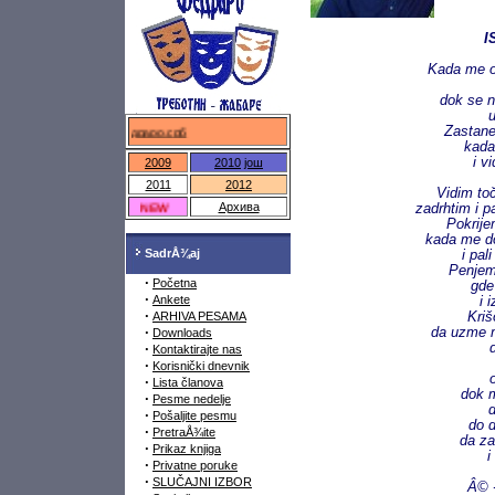
I
Kada me o
dok se 
Zastane
федраро.срб
kada
i v
2009
2010
још
2011
2012
Vidim toč
NEW
Архива
zadrhtim i 
Pokrije
kada me do
SadrÅ¾aj
i pal
Penjem
·
Početna
gde
·
Ankete
i 
·
ARHIVA PESAMA
Kriš
·
da uzme m
Downloads
·
Kontaktirajte nas
·
Korisnički dnevnik
o
·
Lista članova
dok m
·
Pesme nedelje
d
·
Pošaljite pesmu
do d
·
PretraÅ¾ite
da za
·
Prikaz knjiga
i
·
Privatne poruke
·
SLUČAJNI IZBOR
Â© -