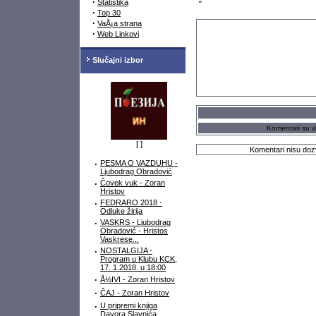
·
Statistika
"
·
Top 30
·
VaÅ¡a strana
·
Web Linkovi
Slučajni izbor
Komentari su vl
[
]
Komentari nisu dozv
·
PESMA O VAZDUHU -
Ljubodrag Obradović
·
Čovek vuk - Zoran
Hristov
·
FEDRARO 2018 -
Odluke žirija
·
VASKRS - Ljubodrag
Obradović - Hristos
Vaskrese...
·
NOSTALGIJA -
Program u Klubu KCK,
17. 1.2018. u 18:00
·
Å½IVI - Zoran Hristov
·
ČAJ - Zoran Hristov
·
U pripremi knjiga
Davora Slavnića