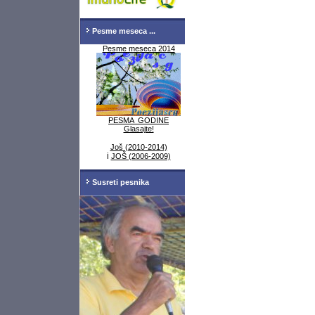
Pesme meseca ...
Pesme meseca 2014
PESMA GODINE
Glasajte!
Još (2010-2014)
i
JOŠ (2006-2009)
Susreti pesnika