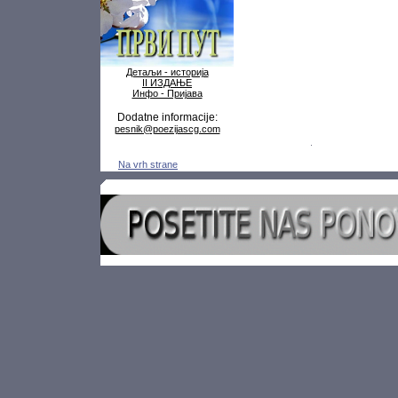
Детаљи - историја
II ИЗДАЊЕ
Инфо - Пријава
Dodatne informacije:
pesnik@poezijascg.com
Na vrh strane