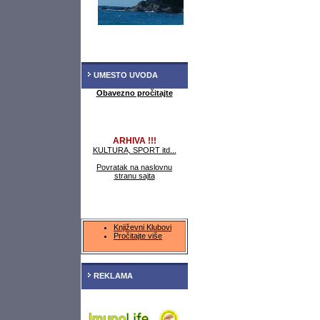
UMESTO UVODA
Obavezno pročitajte
ARHIVA !!!
KULTURA, SPORT itd...
Povratak na naslovnu
stranu sajta
Književni Klubovi
Pročitajte više
REKLAMA