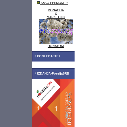
KAKO PESMOM...?
DONACIJA
&
MARKETING
DONATORI
POGLEDAJTE I...
IZDANJA-PoezijaSRB