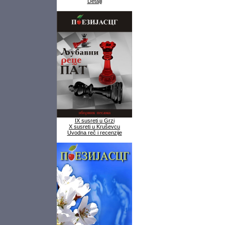
Detalji
IX susreti u Grzi
X susreti u Kruševcu
Uvodna reč i recenzije