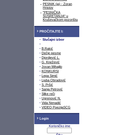
·
PESNIK (ja) - Zoran
Hristov
·
"PESNIČKA
SUSRETANJA" u
Kruševačkom pozorištu
PROČITAJTE I:
·
Slučajni izbor
·
·
B.Rakić
·
Dečje pesme
·
Djordjević L.
·
G. Knežević
·
Jovan Mihajilo
·
KONKURSI
·
Lepa Simić
·
Ljuba Obradović
·
S. Pršić
·
Sanja Petrović
·
Slike reči
·
Ugrenović N.
·
Vida Nenadić
·
VIDEO PoezijaSCG
Login
Korisničko ime