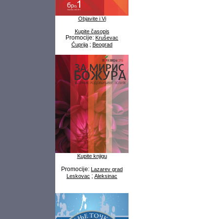
Objavite i Vi
Kupite časopis
Promocije:
Kruševac
;
Ćuprija
Beograd
Kupite knjigu
Promocije:
Lazarev grad
;
Leskovac
Aleksinac