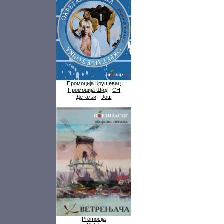
Промоција Крушевац
-
Промоција Шид
СН
-
Детаљи
Још
Promocija