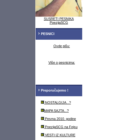
SUSRETI PESNIKA
PoezijaSCG
PESNICI
Ovde pišu:
Više o pesnicima:
Preporučujemo !
NOSTALGIJA...?
MAPA SAJTA...?
Pesma 2010. godine
PoezijaSCG na Fejsu
VESTI IZ KULTURE