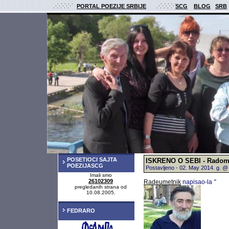
PORTAL POEZIJE SRBIJE
SCG
BLOG
SRB
POSETIOCI SAJTA
ISKRENO O SEBI - Radomi
POEZIJASCG
Postavljeno - 02. May 2014. g. 
Imali smo
26102309
Radeumetnik
napisao-la
"
pregledanih strana od
10.08.2005.
FEDRARO