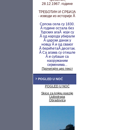
28.12.1967. године
ТРЕБОТИН И СРБИЈА
- изводи из историје Â
Српска села су 1830.
Â године остала без
Турских агаÂ који су
Â од народа убирали
Â царски данак у
новцу
Â и од сваког
Â берићета
Â десетак.
Â Са агама су
отишле
Â и субаше са
наоружаним
сејменима...
Прочитајте цео текст
POGLED U NOĆ
POGLED U NOĆ
Skice za knjigu poezije
Ljubodraga
Obradovića