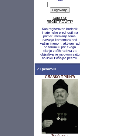
Šifra
KAKO SE
REGISTROVATI?
Kao registrovan korisnik
imate neke prednosti, na
primer: menjanje tema,
davanje komentara pod
vašim imenom, aktivan rad
na forumu i pre svega
slanje vaših radova za
objavljivanje na ovom sajtu
na linku Pošaljite pesmu.
Треботин
СЛАВКО ПРШИЋ
Треботин,