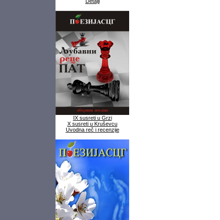
Detalji
IX susreti u Grzi
X susreti u Kruševcu
Uvodna reč i recenzije