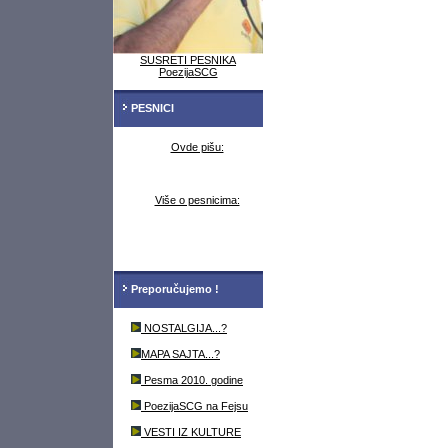
SUSRETI PESNIKA
PoezijaSCG
PESNICI
Ovde pišu:
Više o pesnicima:
Preporučujemo !
NOSTALGIJA...?
MAPA SAJTA...?
Pesma 2010. godine
PoezijaSCG na Fejsu
VESTI IZ KULTURE