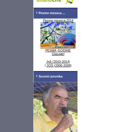
Pesme meseca ...
Pesme meseca 2014
PESMA GODINE
Glasajte!
Još (2010-2014)
i
JOŠ (2006-2009)
Susreti pesnika