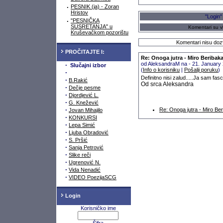
·
PESNIK (ja) - Zoran
Hristov
"Login"
·
"PESNIČKA
SUSRETANJA" u
Komentari su vl
Kruševačkom pozorištu
Komentari nisu dozv
PROČITAJTE I:
Re: Onoga jutra - Miro Beribak
od AleksandraM na - 21. January
·
Slučajni izbor
(
Info o korisniku
|
Pošalji poruku
)
·
Definitno nisi zalud.....Ja sam fascini
·
B.Rakić
Od srca Aleksandra
·
Dečje pesme
·
Djordjević L.
·
G. Knežević
·
Re: Onoga jutra - Miro Be
Jovan Mihajilo
·
KONKURSI
·
Lepa Simić
·
Ljuba Obradović
·
S. Pršić
·
Sanja Petrović
·
Slike reči
·
Ugrenović N.
·
Vida Nenadić
·
VIDEO PoezijaSCG
Login
Korisničko ime