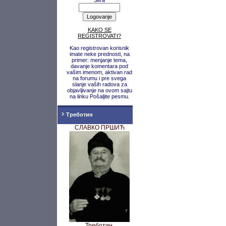
Šifra
KAKO SE
REGISTROVATI?
Kao registrovan korisnik
imate neke prednosti, na
primer: menjanje tema,
davanje komentara pod
vašim imenom, aktivan rad
na forumu i pre svega
slanje vaših radova za
objavljivanje na ovom sajtu
na linku Pošaljite pesmu.
Треботин
СЛАВКО ПРШИЋ
Треботин,