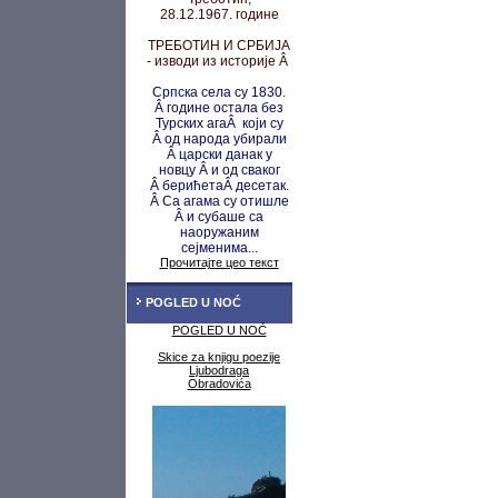
28.12.1967. године
ТРЕБОТИН И СРБИЈА
- изводи из историје Â
Српска села су 1830.
Â године остала без
Турских агаÂ који су
Â од народа убирали
Â царски данак у
новцу
Â и од сваког
Â берићета
Â десетак.
Â Са агама су
отишле
Â и субаше са
наоружаним
сејменима...
Прочитајте цео текст
POGLED U NOĆ
POGLED U NOĆ
Skice za knjigu poezije
Ljubodraga
Obradovića