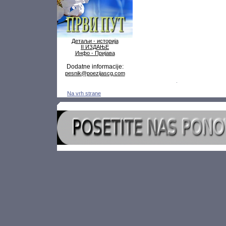
Детаљи - историја
II ИЗДАЊЕ
Инфо - Пријава
Dodatne informacije:
pesnik@poezijascg.com
Na vrh strane