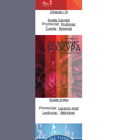
Objavite i Vi
Kupite časopis
Promocije:
Kruševac
;
Ćuprija
Beograd
Kupite knjigu
Promocije:
Lazarev grad
;
Leskovac
Aleksinac