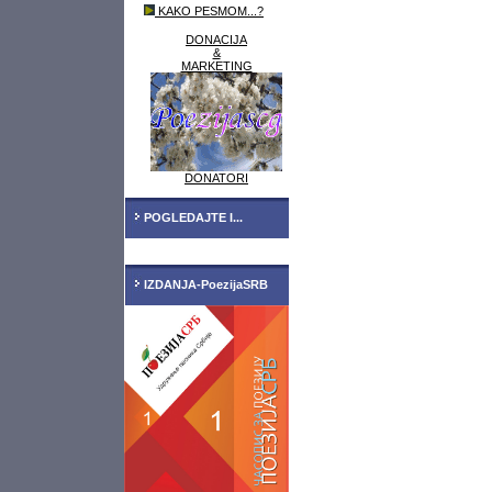
KAKO PESMOM...?
DONACIJA
&
MARKETING
DONATORI
POGLEDAJTE I...
IZDANJA-PoezijaSRB