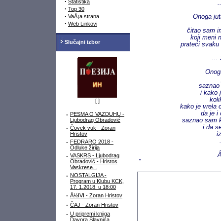
·
Statistika
.
·
Top 30
·
VaÅ¡a strana
Onoga jut
·
Web Linkovi
čitao sam 
koji meni
Slučajni izbor
prateći svaku
...
Onoga
saznao 
i kako 
koli
[
]
kako je vrela 
da je i
·
PESMA O VAZDUHU -
Ljubodrag Obradović
saznao sam ko
i da s
·
Čovek vuk - Zoran
Hristov
i
·
FEDRARO 2018 -
Odluke žirija
Â
·
VASKRS - Ljubodrag
Obradović - Hristos
"
Vaskrese...
·
NOSTALGIJA -
Program u Klubu KCK,
17. 1.2018. u 18:00
·
Å½IVI - Zoran Hristov
·
ČAJ - Zoran Hristov
·
U pripremi knjiga
Davora Slavnića