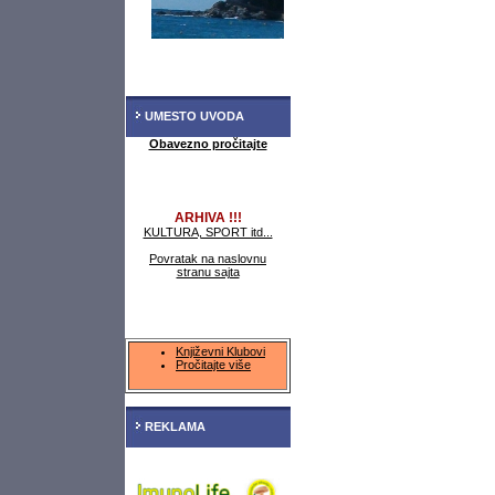
UMESTO UVODA
Obavezno pročitajte
ARHIVA !!!
KULTURA, SPORT itd...
Povratak na naslovnu
stranu sajta
Književni Klubovi
Pročitajte više
REKLAMA