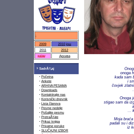
федраро.срб
2009
2010
још
2011
2012
NEW
Архива
SadrÅ¾aj
Onoga
onoga h
·
Početna
kada sam b
·
Ankete
i sm
·
čovjek zlatn
ARHIVA PESAMA
·
.
Downloads
·
Kontaktirajte nas
Onoga j
·
Korisnički dnevnik
stigao sam da iz
·
Lista članova
·
Pesme nedelje
...
·
Pošaljite pesmu
·
PretraÅ¾ite
Moja braća
·
Prikaz knjiga
padali su i di
·
Privatne poruke
iz 
·
SLUČAJNI IZBOR