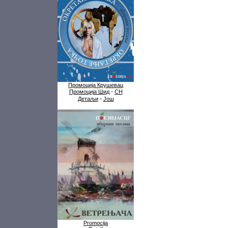
Промоција Крушевац
-
Промоција Шид
СН
-
Детаљи
Још
Promocija