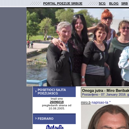
PORTAL POEZIJE SRBIJE
SCG
BLOG
SRB
POSETIOCI SAJTA
Onoga jutra - Miro Beriba
POEZIJASCG
Postavljeno - 07. January 2016.
Imali smo
26096018
miro.b
napisao-la
"
pregledanih strana od
10.08.2005.
FEDRARO