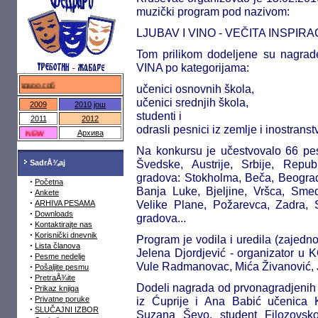
muzički program pod nazivom:
LJUBAV I VINO - VEČITA INSPIRA
Tom prilikom dodeljene su nagra
VINA po kategorijama:
драро.срб
učenici osnovnih škola,
učenici srednjih škola,
2009
2010
још
studenti i
2011
2012
odrasli pesnici iz zemlje i inostranst
NEW
Архива
Na konkursu je učestvovalo 66 pes
Švedske, Austrije, Srbije, Repu
SadrÅ¾aj
gradova: Stokholma, Beča, Beograd
·
Početna
Banja Luke, Bjeljine, Vršca, Sme
·
Ankete
·
Velike Plane, Požarevca, Zadra, 
ARHIVA PESAMA
·
Downloads
gradova...
·
Kontaktirajte nas
·
Korisnički dnevnik
Program je vodila i uredila (zaje
·
Lista članova
Jelena Djordjević - organizator u 
·
Pesme nedelje
Vule Radmanovac, Mića Živanović, Je
·
Pošaljite pesmu
·
PretraÅ¾ite
Dodeli nagrada od prvonagradjenih 
·
Prikaz knjiga
·
Privatne poruke
iz Ćuprije i Ana Babić učenica 
·
SLUČAJNI IZBOR
Suzana Ševo, student Filozovsko