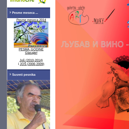
Pesme meseca ...
Pesme meseca 2014
PESMA GODINE
Glasajte!
Još (2010-2014)
i
JOŠ (2006-2009)
Susreti pesnika