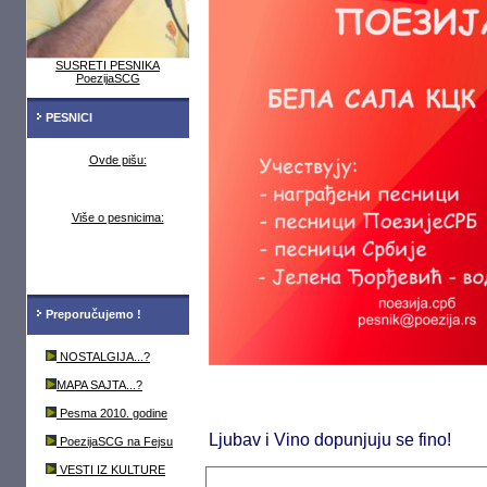
SUSRETI PESNIKA
PoezijaSCG
PESNICI
Ovde pišu:
Više o pesnicima:
Preporučujemo !
NOSTALGIJA...?
MAPA SAJTA...?
Pesma 2010. godine
Ljubav i Vino dopunjuju se fino!
PoezijaSCG na Fejsu
VESTI IZ KULTURE