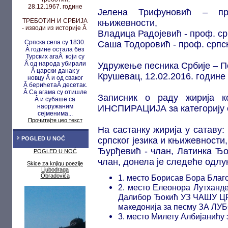
28.12.1967. године
Јелена Трифуновић – пре
ТРЕБОТИН И СРБИЈА
књижевности,
- изводи из историје Â
Владица Радојевић - проф. ср
Српска села су 1830.
Саша Тодоровић - проф. српск
Â године остала без
Турских агаÂ који су
Â од народа убирали
Удружење песника Србије – 
Â царски данак у
Крушевац, 12.02.2016. године
новцу
Â и од сваког
Â берићета
Â десетак.
Â Са агама су
отишле
Записник о раду жирија
Â и субаше са
наоружаним
ИНСПИРАЦИЈА за категорију
сејменима...
Прочитајте цео текст
На састанку жирија у сатаву
POGLED U NOĆ
српског језика и књижевности
Ђурђевић - члан, Латинка Ђ
POGLED U NOĆ
члан, донела је следеће одлу
Skice za knjigu poezije
Ljubodraga
Obradovića
1. место Борисав Бора Благ
2. место Елеонора Лутхан
Далибор Ђокић УЗ ЧАШУ ЦРН
македонија за песму ЗА Л
3. место Милету Албијанићу