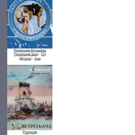
Промоција Крушевац
-
Промоција Шид
СН
-
Детаљи
Још
Promocija