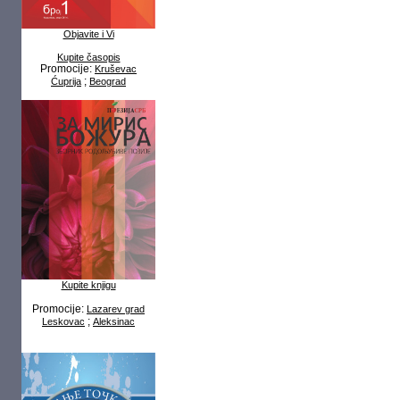
Objavite i Vi
Kupite časopis
Promocije:
Kruševac
;
Ćuprija
Beograd
Kupite knjigu
Promocije:
Lazarev grad
;
Leskovac
Aleksinac