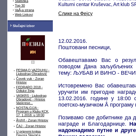
·
Statistika
Kulturni centar Kruševac, Art klub 
·
Top 30
·
VaÅ¡a strana
Слике на Фејсу
·
Web Linkovi
Slučajni izbor
12.02.2016.
Поштовани песници,
Обавештавамо Вас о резул
[
]
поводом Дана заљубљених и
·
PESMA O VAZDUHU -
тему: ЉУБАВ И ВИНО - ВЕЧ
Ljubodrag Obradović
·
Čovek vuk - Zoran
Hristov
Истовремено Вас обавештав
·
FEDRARO 2018 -
Odluke žirija
уручити им пригодне наград
·
VASKRS - Ljubodrag
13.02.2016. године у 18:00
Obradović - Hristos
Vaskrese...
поетско-музичком Â програм
·
NOSTALGIJA -
Program u Klubu KCK,
17. 1.2018. u 18:00
Позивамо све добитнике да до
·
Å½IVI - Zoran Hristov
награде и Благодарнице.
На
·
ČAJ - Zoran Hristov
надокнадимо путне и друге
·
U pripremi knjiga
Davora Slavnića