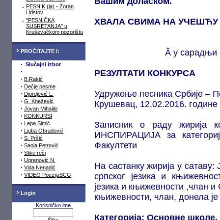
Вашим доласком.
·
PESNIK (ja) - Zoran
Hristov
ХВАЛА СВИМА НА УЧЕШЋУ 
·
"PESNIČKA
SUSRETANJA" u
Kruševačkom pozorištu
Â у сарадњи
PROČITAJTE I:
·
Slučajni izbor
·
РЕЗУЛТАТИ КОНКУРСА
·
B.Rakić
·
Dečje pesme
Удружење песника Србије – 
·
Djordjević L.
·
G. Knežević
Крушевац, 12.02.2016. године
·
Jovan Mihajilo
·
KONKURSI
·
Записник о раду жирија
Lepa Simić
·
Ljuba Obradović
ИНСПИРАЦИЈА за категори
·
S. Pršić
Факултети
·
Sanja Petrović
·
Slike reči
·
Ugrenović N.
На састанку жирија у сатаву:
·
Vida Nenadić
·
српског језика и књижевнос
VIDEO PoezijaSCG
језика и књижевности ,члан и 
Login
књижевности, члан, донела је
Korisničko ime
Категорија: Основне шкoлe.