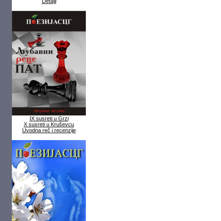
Detalji
IX susreti u Grzi
X susreti u Kruševcu
Uvodna reč i recenzije