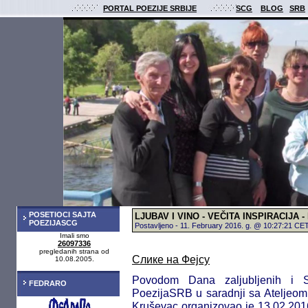
PORTAL POEZIJE SRBIJE
SCG
BLOG
SRB
POSETIOCI SAJTA
LJUBAV I VINO - VEČITA INSPIRACIJA -
POEZIJASCG
Postavljeno - 11. February 2016. g. @ 10:27:21 CE
Imali smo
26097336
pregledanih strana od
Слике на Фејсу
10.08.2005.
Povodom Dana zaljubljenih i S
FEDRARO
PoezijaSRB u saradnji sa Ateljeom
Kruševac organizovao je 13.02.2016