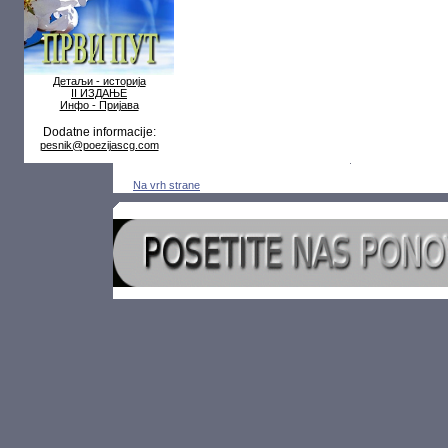
Детаљи - историја
II ИЗДАЊЕ
Инфо - Пријава
Dodatne informacije:
pesnik@poezijascg.com
Na vrh strane