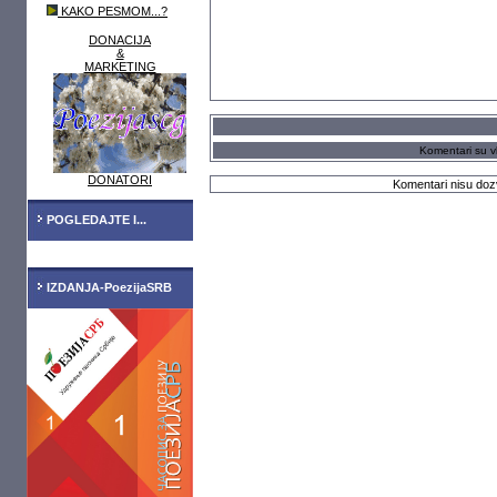
KAKO PESMOM...?
DONACIJA
&
MARKETING
Komentari su vl
DONATORI
Komentari nisu dozv
POGLEDAJTE I...
IZDANJA-PoezijaSRB