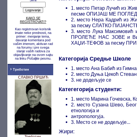
Šifra
1. место Петар Лучић из Жи
песме ОПИЈАШ МЕ ПОГЛЕ
KAKO SE
2. место Нера Кадрић из Ж
REGISTROVATI?
за песму СЛАТКО ПИЈАНС
Kao registrovan korisnik
3. место Лука Максимовић 
imate neke prednosti, na
ПРOЛEЋЕ НАС ЗОВЕ и Вик
primer: menjanje tema,
davanje komentara pod
ХАЏИ-ТЕФОВ за песму ПР
vašim imenom, aktivan rad
na forumu i pre svega
slanje vaših radova za
objavljivanje na ovom sajtu
Категорија Средње Шкoлe
na linku Pošaljite pesmu.
1. место Ана Бабић из Гимн
Треботин
2. место Дуња Цекоћ Стева
СЛАВКО ПРШИЋ
3. не додељује се
Категегорија студенти:
1. место Марина Гочевска, К
2. место Сузана Шево, Бео
етнологија и
антропологуја.
3. Место се не додељује...
Жири:
Треботин,