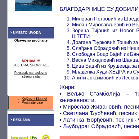
БЛАГОДАРНИЦЕ СУ ДОБИЛИ
Милован Петровић из Швед
Милан Миросављевић из Ве
Зорица Тијанић из Новог
UMESTO UVODA
ШТЕТИ
Obavezno pročitajte
Драгана Ђурковић Тошић з
Слађана Обрадовић из Ниш
Слободан Боцо Бајић из Бањ
Весна Михајловић из Шанц
ARHIVA !!!
Цица Бацић из Крушевца з
KULTURA, SPORT itd...
Младенка Худи-ХЕДРА из С
Povratak na naslovnu
stranu sajta
Анити Јоксимовић из Леско
Жири:
• Вељко Стамболија – пр
Književni Klubovi
књижевности,
Pročitajte više
• Мирослав Живановић, песни
• Светлана Ђурђевић, песник 
• Латинка Ђорђевић, песник - 
REKLAMA
• Љубодраг Обрадовић, песник