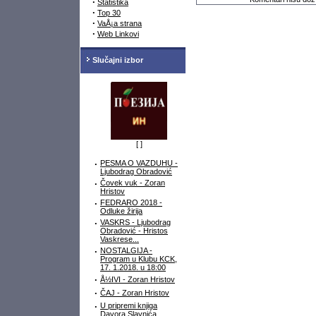
·
Statistika
·
Top 30
·
VaÅ¡a strana
·
Web Linkovi
Slučajni izbor
[
]
·
PESMA O VAZDUHU -
Ljubodrag Obradović
·
Čovek vuk - Zoran
Hristov
·
FEDRARO 2018 -
Odluke žirija
·
VASKRS - Ljubodrag
Obradović - Hristos
Vaskrese...
·
NOSTALGIJA -
Program u Klubu KCK,
17. 1.2018. u 18:00
·
Å½IVI - Zoran Hristov
·
ČAJ - Zoran Hristov
·
U pripremi knjiga
Davora Slavnića