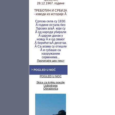
28.12.1967. године
ТРЕБОТИН И СРБИЈА
- изводи из историје Â
Српска села су 1830.
Â године остала без
Турских агаÂ који су
Â од народа убирали
Â царски данак у
новцу
Â и од сваког
Â берићета
Â десетак.
Â Са агама су
отишле
Â и субаше са
наоружаним
сејменима...
Прочитајте цео текст
POGLED U NOĆ
POGLED U NOĆ
Skice za knjigu poezije
Ljubodraga
Obradovića