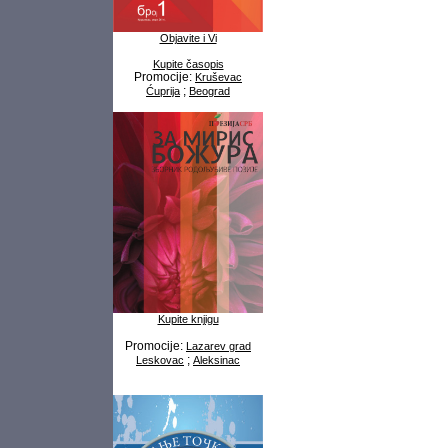
Objavite i Vi
Kupite časopis
Promocije:
Kruševac
;
Ćuprija
Beograd
Kupite knjigu
Promocije:
Lazarev grad
;
Leskovac
Aleksinac