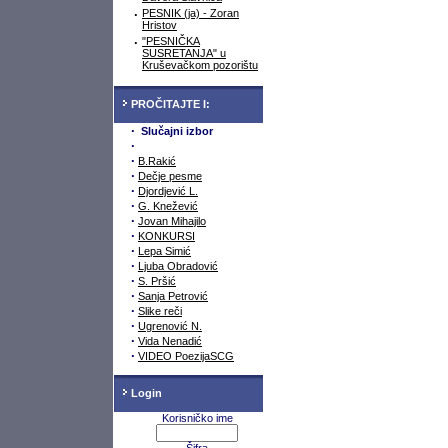
·
PESNIK (ja) - Zoran
Hristov
·
"PESNIČKA
SUSRETANJA" u
Kruševačkom pozorištu
PROČITAJTE I:
·
Slučajni izbor
·
·
B.Rakić
·
Dečje pesme
·
Djordjević L.
·
G. Knežević
·
Jovan Mihajilo
·
KONKURSI
·
Lepa Simić
·
Ljuba Obradović
·
S. Pršić
·
Sanja Petrović
·
Slike reči
·
Ugrenović N.
·
Vida Nenadić
·
VIDEO PoezijaSCG
Login
Korisničko ime