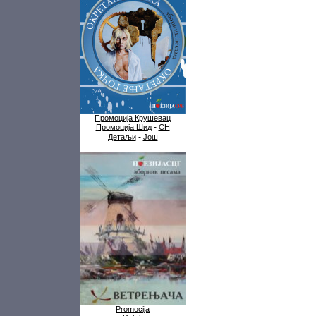
Промоција Крушевац
-
Промоција Шид
СН
-
Детаљи
Још
Promocija