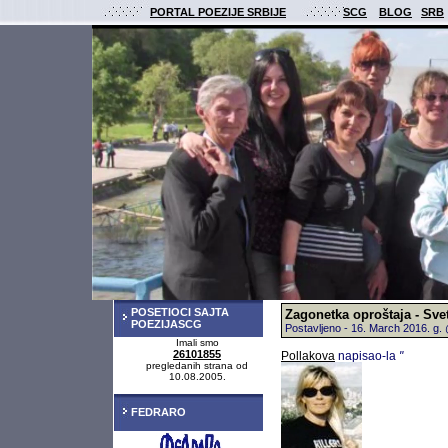
PORTAL POEZIJE SRBIJE
SCG
BLOG
SRB
POSETIOCI SAJTA
Zagonetka oproštaja - Sve
POEZIJASCG
Postavljeno - 16. March 2016. g
Imali smo
26101855
Pollakova
napisao-la
"
pregledanih strana od
10.08.2005.
FEDRARO