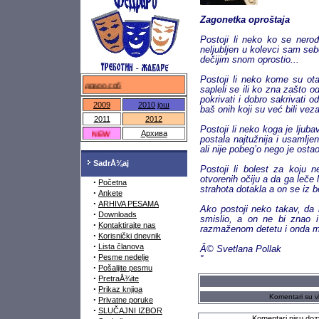
Zagonetka oproštaja
Postoji li neko ko se nero
neljubljen u kolevci sam seb
dečijim snom oprostio...
Postoji li neko kome su ota
федраро.срб
sapleli se ili ko zna zašto 
pokrivati i dobro sakrivati o
2009
2010
још
baš onih koji su već bili veza
2011
2012
Postoji li neko koga je ljub
NEW
Архива
postala najtužnija i usamlje
ali nije pobeg’o nego je ostao
SadrÅ¾aj
Postoji li bolest za koju 
otvorenih očiju a da ga leče
·
Početna
strahota dotakla a on se iz b
·
Ankete
·
ARHIVA PESAMA
Ako postoji neko takav, da l
·
Downloads
smislio, a on ne bi znao 
·
Kontaktirajte nas
razmaženom detetu i onda m
·
Korisnički dnevnik
·
Lista članova
Â© Svetlana Pollak
·
Pesme nedelje
"
·
Pošaljite pesmu
·
PretraÅ¾ite
·
Prikaz knjiga
Komentari su vl
·
Privatne poruke
·
SLUČAJNI IZBOR
Komentari nisu dozv