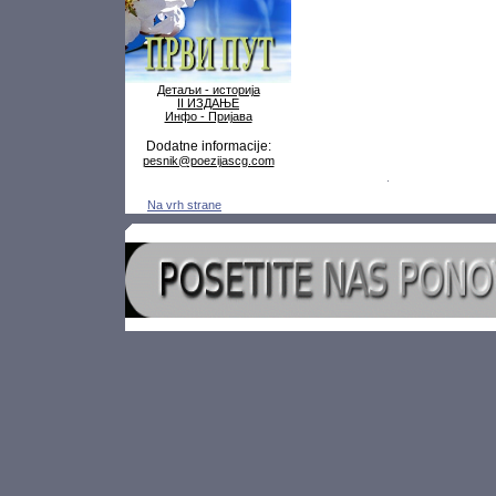
Детаљи - историја
II ИЗДАЊЕ
Инфо - Пријава
Dodatne informacije:
pesnik@poezijascg.com
Na vrh strane