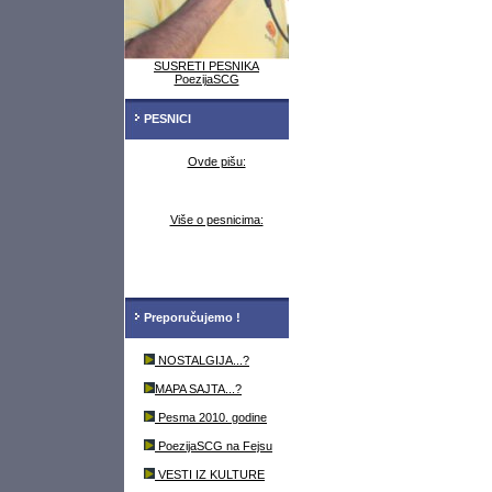
SUSRETI PESNIKA
PoezijaSCG
PESNICI
Ovde pišu:
Više o pesnicima:
Preporučujemo !
NOSTALGIJA...?
MAPA SAJTA...?
Pesma 2010. godine
PoezijaSCG na Fejsu
VESTI IZ KULTURE