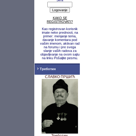
Šifra
KAKO SE
REGISTROVATI?
Kao registrovan korisnik
imate neke prednosti, na
primer: menjanje tema,
davanje komentara pod
vašim imenom, aktivan rad
na forumu i pre svega
slanje vaših radova za
objavljivanje na ovom sajtu
na linku Pošaljite pesmu.
Треботин
СЛАВКО ПРШИЋ
Треботин,