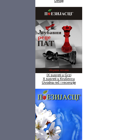
Detalji
IX susreti u Grzi
X susreti u Kruševcu
Uvodna reč i recenzije