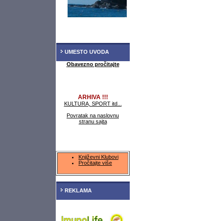
UMESTO UVODA
Obavezno pročitajte
ARHIVA !!!
KULTURA, SPORT itd...
Povratak na naslovnu
stranu sajta
Književni Klubovi
Pročitajte više
REKLAMA