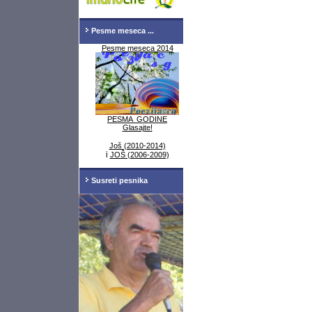
Pesme meseca ...
Pesme meseca 2014
PESMA GODINE
Glasajte!
Još (2010-2014)
i
JOŠ (2006-2009)
Susreti pesnika