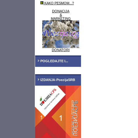
KAKO PESMOM...?
DONACIJA
&
MARKETING
DONATORI
POGLEDAJTE I...
IZDANJA-PoezijaSRB