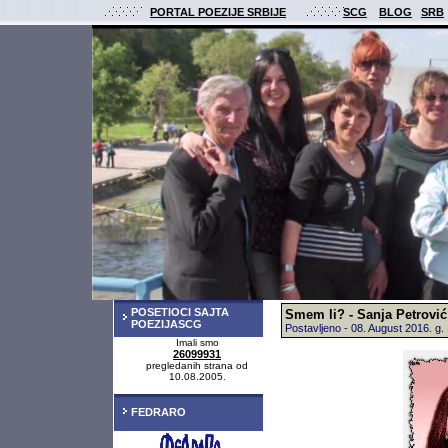
PORTAL POEZIJE SRBIJE
SCG
BLOG
SRB
POSETIOCI SAJTA
Smem li? - Sanja Petrović
POEZIJASCG
Postavljeno - 08. August 2016. 
Imali smo
26099931
pregledanih strana od
10.08.2005.
FEDRARO