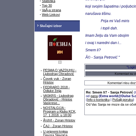
·
Statistika
·
Top 30
koji svojim šapatima i poljubc
·
VaÅ¡a strana
narušava tišinu.
·
Web Linkovi
Prija mi Vaš miris
Slučajni izbor
i topli dah.
Imam želju da Vam obojim
i ovaj i naredni dan i...
Smem li?
Â© - Sanja Petrović
"
[
]
"Login
·
PESMA O VAZDUHU -
Ljubodrag Obradović
Komentari su vl
·
Čovek vuk - Zoran
Hristov
Komentari nisu dozv
·
FEDRARO 2018 -
Odluke žirija
Re: Smem li? - Sanja Petrović
(
·
VASKRS - Ljubodrag
od
gana
(Extra world@Dulse S.
Obradović - Hristos
(
Info o korisniku
|
Pošalji poruku
)
Vaskrese...
Od Vas Sanja ne moze da se oče
·
NOSTALGIJA -
Program u Klubu KCK,
17. 1.2018. u 18:00
·
Å½IVI - Zoran Hristov
·
ČAJ - Zoran Hristov
·
U pripremi knjiga
Davora Slavnića