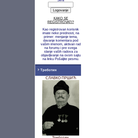
Šifra
KAKO SE
REGISTROVATI?
Kao registrovan korisnik
imate neke prednosti, na
primer: menjanje tema,
davanje komentara pod
vašim imenom, aktivan rad
na forumu i pre svega
slanje vaših radova za
objavljivanje na ovom sajtu
na linku Pošaljite pesmu.
Треботин
СЛАВКО ПРШИЋ
Треботин,