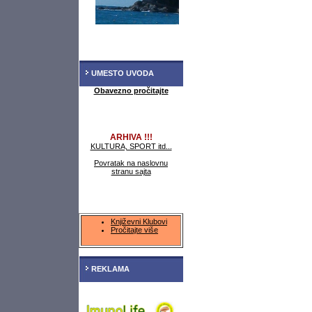
UMESTO UVODA
Obavezno pročitajte
ARHIVA !!!
KULTURA, SPORT itd...
Povratak na naslovnu
stranu sajta
Književni Klubovi
Pročitajte više
REKLAMA