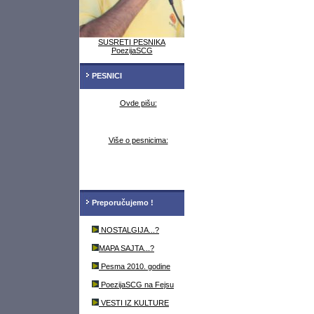
SUSRETI PESNIKA
PoezijaSCG
PESNICI
Ovde pišu:
Više o pesnicima:
Preporučujemo !
NOSTALGIJA...?
MAPA SAJTA...?
Pesma 2010. godine
PoezijaSCG na Fejsu
VESTI IZ KULTURE