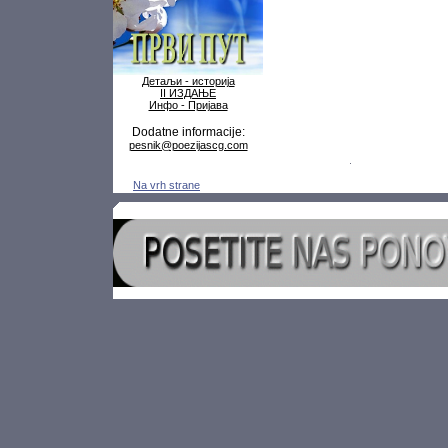
Детаљи - историја
II ИЗДАЊЕ
Инфо - Пријава
Dodatne informacije:
pesnik@poezijascg.com
Na vrh strane