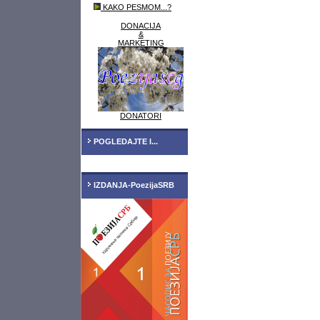
KAKO PESMOM...?
DONACIJA
&
MARKETING
DONATORI
POGLEDAJTE I...
IZDANJA-PoezijaSRB