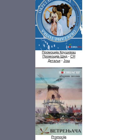
Промоција Крушевац
-
Промоција Шид
СН
-
Детаљи
Још
Promocija