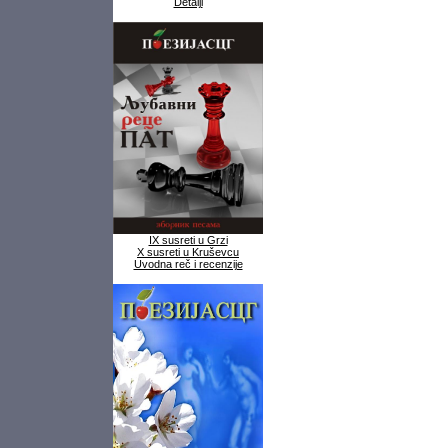
Detalji
IX susreti u Grzi
X susreti u Kruševcu
Uvodna reč i recenzije