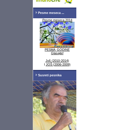
Pesme meseca ...
Pesme meseca 2014
PESMA GODINE
Glasajte!
Još (2010-2014)
i
JOŠ (2006-2009)
Susreti pesnika