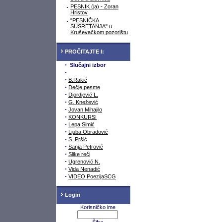
·
PESNIK (ja) - Zoran
Hristov
·
"PESNIČKA
SUSRETANJA" u
Kruševačkom pozorištu
PROČITAJTE I:
·
Slučajni izbor
·
·
B.Rakić
·
Dečje pesme
·
Djordjević L.
·
G. Knežević
·
Jovan Mihajilo
·
KONKURSI
·
Lepa Simić
·
Ljuba Obradović
·
S. Pršić
·
Sanja Petrović
·
Slike reči
·
Ugrenović N.
·
Vida Nenadić
·
VIDEO PoezijaSCG
Login
Korisničko ime