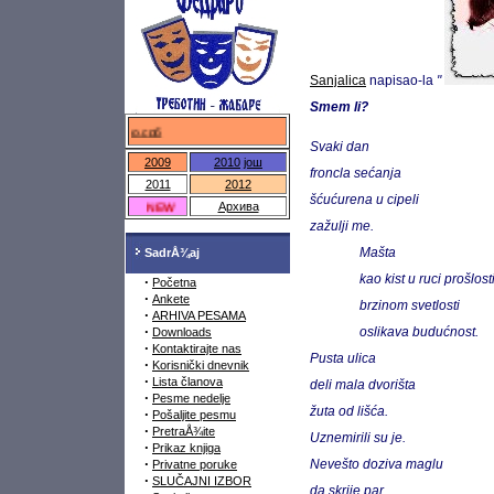
Sanjalica
napisao-la
"
Smem li?
федраро.срб
Svaki dan
2009
2010
још
froncla sećanja
2011
2012
šćućurena u cipeli
NEW
Архива
zažulji me.
SadrÅ¾aj
Mašta
kao kist u ruci prošlost
·
Početna
·
Ankete
brzinom svetlosti
·
ARHIVA PESAMA
·
Downloads
oslikava budućnost.
·
Kontaktirajte nas
Pusta ulica
·
Korisnički dnevnik
·
Lista članova
deli mala dvorišta
·
Pesme nedelje
žuta od lišća.
·
Pošaljite pesmu
·
PretraÅ¾ite
Uznemirili su je.
·
Prikaz knjiga
·
Privatne poruke
Nevešto doziva maglu
·
SLUČAJNI IZBOR
da skrije par