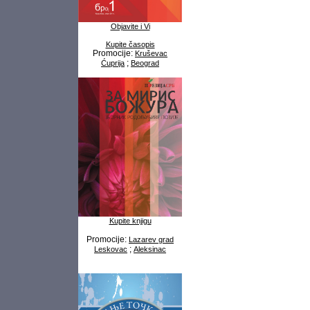
Objavite i Vi
Kupite časopis
Promocije:
Kruševac
;
Ćuprija
Beograd
Kupite knjigu
Promocije:
Lazarev grad
;
Leskovac
Aleksinac