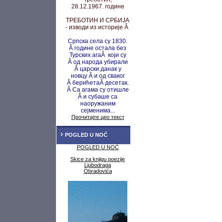
28.12.1967. године
ТРЕБОТИН И СРБИЈА
- изводи из историје Â
Српска села су 1830.
Â године остала без
Турских агаÂ који су
Â од народа убирали
Â царски данак у
новцу
Â и од сваког
Â берићета
Â десетак.
Â Са агама су
отишле
Â и субаше са
наоружаним
сејменима...
Прочитајте цео текст
POGLED U NOĆ
POGLED U NOĆ
Skice za knjigu poezije
Ljubodraga
Obradovića