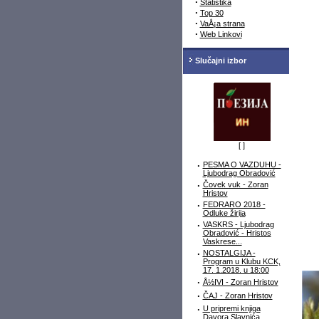
·
Statistika
·
Top 30
·
VaÅ¡a strana
·
Web Linkovi
Slučajni izbor
[
]
·
PESMA O VAZDUHU -
Ljubodrag Obradović
·
Čovek vuk - Zoran
Hristov
·
FEDRARO 2018 -
Odluke žirija
·
VASKRS - Ljubodrag
Obradović - Hristos
Vaskrese...
·
NOSTALGIJA -
Program u Klubu KCK,
17. 1.2018. u 18:00
·
Å½IVI - Zoran Hristov
·
ČAJ - Zoran Hristov
·
U pripremi knjiga
Davora Slavnića