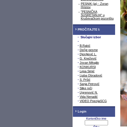
·
PESNIK (ja) - Zoran
Hristov
·
"PESNIČKA
SUSRETANJA" u
Kruševačkom pozorištu
PROČITAJTE I:
·
Slučajni izbor
·
·
B.Rakić
·
Dečje pesme
·
Djordjević L.
·
G. Knežević
·
Jovan Mihajilo
·
KONKURSI
·
Lepa Simić
·
Ljuba Obradović
·
S. Pršić
·
Sanja Petrović
·
Slike reči
·
Ugrenović N.
·
Vida Nenadić
·
VIDEO PoezijaSCG
Login
Korisničko ime