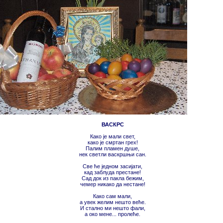
ВАСКРС
Како је мали свет,
како је смртан грех!
Палим пламен душе,
нек светли васкршњи сан.
Све ће једном засијати,
кад заблуда престане!
Сад док из пакла бежим,
чемер никако да нестане!
Како сам мали,
а увек желим нешто веће.
И стално ми нешто фали,
а око мене... прoлeће.