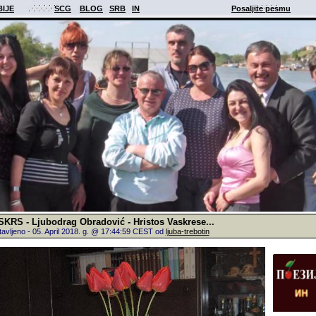
BIJE
SCG
BLOG
SRB
IN
Posaljite pesmu
KRS - Ljubodrag Obradović - Hristos Vaskrese...
avljeno - 05. April 2018. g. @ 17:44:59 CEST od
ljuba-trebotin