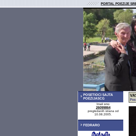
PORTAL POEZIJE SR
POSETIOCI SAJTA
VAS
POEZIJASCG
Post
Imali smo
26099864
pregledanih strana od
10.08.2005.
FEDRARO