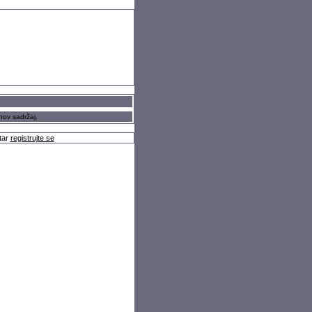
hov sadržaj.
tar
registrujte se