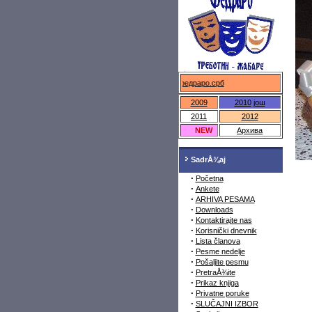
федраро.срб
2009
2010
још
2011
2012
NEW
Архива
SadrÅ¾aj
·
Početna
·
Ankete
·
ARHIVA PESAMA
·
Downloads
·
Kontaktirajte nas
·
Korisnički dnevnik
·
Lista članova
·
Pesme nedelje
·
Pošaljite pesmu
·
PretraÅ¾ite
·
Prikaz knjiga
·
Privatne poruke
·
SLUČAJNI IZBOR