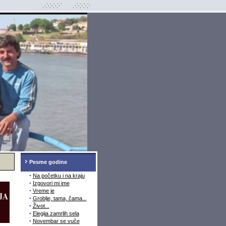
Pesme godine
·
Na početku i na kraju
·
Izgovori mi ime
·
Vreme je
·
Groblje, tama, čama...
·
Život...
·
Elegija zamrlih sela
·
Novembar se vuče