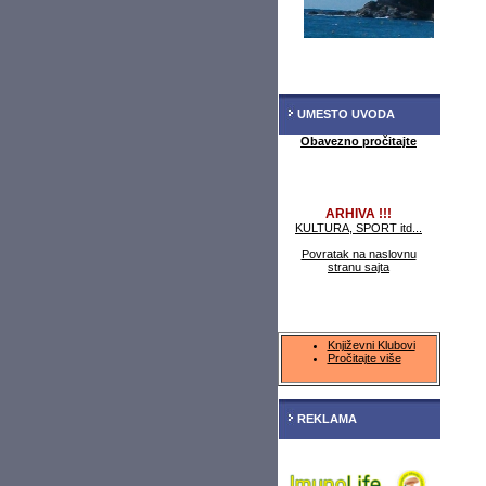
UMESTO UVODA
Obavezno pročitajte
ARHIVA !!!
KULTURA, SPORT itd...
Povratak na naslovnu
stranu sajta
Književni Klubovi
Pročitajte više
REKLAMA