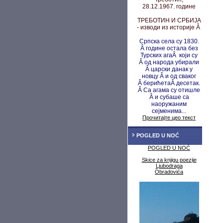
28.12.1967. године
ТРЕБОТИН И СРБИЈА
- изводи из историје Â
Српска села су 1830.
Â године остала без
Турских агаÂ који су
Â од народа убирали
Â царски данак у
новцу
Â и од сваког
Â берићета
Â десетак.
Â Са агама су
отишле
Â и субаше са
наоружаним
сејменима...
Прочитајте цео текст
POGLED U NOĆ
POGLED U NOĆ
Skice za knjigu poezije
Ljubodraga
Obradovića