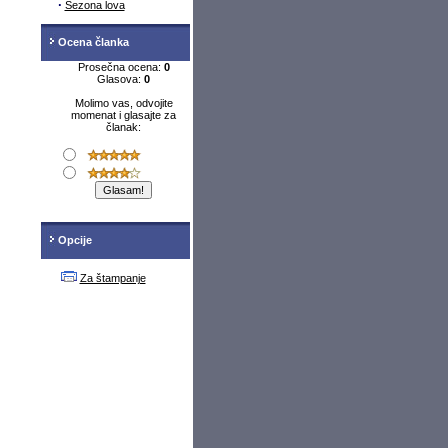
·
Sezona lova
Ocena članka
Prosečna ocena:
0
Glasova:
0
Molimo vas, odvojite
momenat i glasajte za
članak:
Opcije
Za štampanje