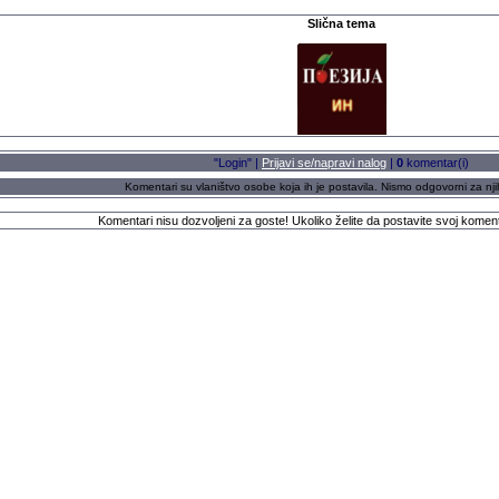
Slična tema
"Login" |
Prijavi se/napravi nalog
|
0
komentar(i)
Komentari su vlaništvo osobe koja ih je postavila. Nismo odgovorni za nji
Komentari nisu dozvoljeni za goste! Ukoliko želite da postavite svoj komen