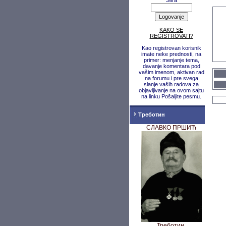
Šifra
KAKO SE
REGISTROVATI?
Kao registrovan korisnik
imate neke prednosti, na
primer: menjanje tema,
davanje komentara pod
vašim imenom, aktivan rad
na forumu i pre svega
slanje vaših radova za
objavljivanje na ovom sajtu
na linku Pošaljite pesmu.
Треботин
СЛАВКО ПРШИЋ
Треботин,