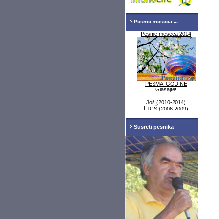
Pesme meseca ...
Pesme meseca 2014
PESMA GODINE
Glasajte!
Još (2010-2014)
i
JOŠ (2006-2009)
Susreti pesnika