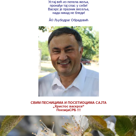
Устај већ из пепела жеља,
пронађи тај спас у себи!
Васкрс је празник весеља,
нада никад не бледи!
Â© Љубодраг Обрадовић
СВИМ ПЕСНИЦИМА И ПОСЕТИОЦИМА САЈТА
„Христос васкрсе“
ПоезијаСРБ !!!