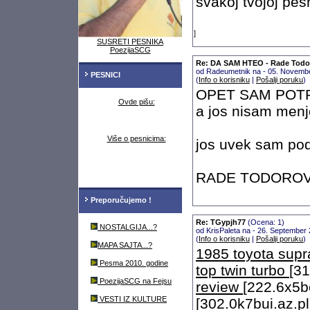
svakoj tvojoj pes
]
SUSRETI PESNIKA
PoezijaSCG
Re: DA SAM HTEO - Rade Todo
od Radeumetnik na - 05. Novemb
PESNICI
(
Info o korisniku
|
Pošalji poruku
)
OPET SAM POT
Ovde pišu:
a jos nisam menjo
Više o pesnicima:
jos uvek sam po
RADE TODOROVI
Preporučujemo !
Re: TGypjh77
(Ocena: 1)
NOSTALGIJA...?
od KrisPaleta na - 26. September
(
Info o korisniku
|
Pošalji poruku
)
MAPA SAJTA...?
1985 toyota sup
Pesma 2010. godine
top twin turbo
[31
PoezijaSCG na Fejsu
review
[222.6x5bc
VESTI IZ KULTURE
[302.0k7bui.az.pl