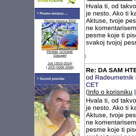
Hvala ti, od tak
je nesto. Ako ti 
Pesme meseca ...
Aktuse, tvoje pe
Pesme meseca 2014
ne komentarisem 
pesme koje ti pise
svakoj tvojoj pes
PESMA GODINE
Glasajte!
]
Još (2010-2014)
i
JOŠ (2006-2009)
Re: DA SAM HTE
od Radeumetnik 
Susreti pesnika
CET
(
Info o korisniku
Hvala ti, od tak
je nesto. Ako ti 
Aktuse, tvoje pe
ne komentarisem 
pesme koje ti pise