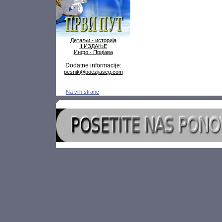
Детаљи - историја
II ИЗДАЊЕ
Инфо - Пријава
Dodatne informacije:
pesnik@poezijascg.com
Na vrh strane