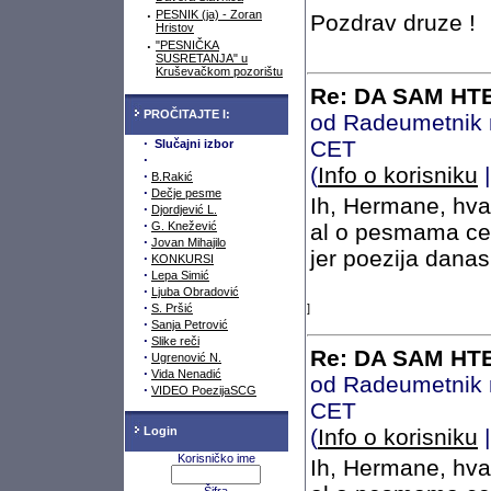
·
PESNIK (ja) - Zoran
Pozdrav druze !
Hristov
·
"PESNIČKA
SUSRETANJA" u
Kruševačkom pozorištu
Re: DA SAM HTE
PROČITAJTE I:
od Radeumetnik 
·
CET
Slučajni izbor
·
(
Info o korisniku
·
B.Rakić
·
Dečje pesme
Ih, Hermane, hval
·
Djordjević L.
·
G. Knežević
al o pesmama ce su
·
Jovan Mihajilo
jer poezija danas 
·
KONKURSI
·
Lepa Simić
·
Ljuba Obradović
·
S. Pršić
]
·
Sanja Petrović
·
Slike reči
Re: DA SAM HTE
·
Ugrenović N.
·
Vida Nenadić
od Radeumetnik 
·
VIDEO PoezijaSCG
CET
Login
(
Info o korisniku
Korisničko ime
Ih, Hermane, hval