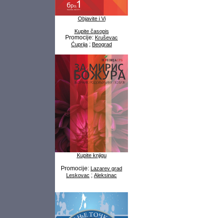
Objavite i Vi
Kupite časopis
Promocije:
Kruševac
;
Ćuprija
Beograd
Kupite knjigu
Promocije:
Lazarev grad
;
Leskovac
Aleksinac