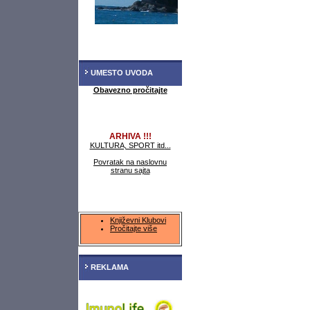
UMESTO UVODA
Obavezno pročitajte
ARHIVA !!!
KULTURA, SPORT itd...
Povratak na naslovnu
stranu sajta
Književni Klubovi
Pročitajte više
REKLAMA