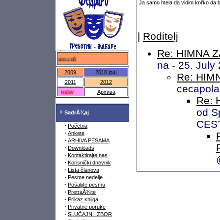
Ja samo htela da vidim kol'ko da b
|
Roditelj
Re: HIMNA Z
федраро.срб
na - 25. Jul
2009
2010
још
Re: HIMN
2011
2012
cecapola
NEW
Архива
Re: 
od S
SadrÅ¾aj
CES
·
Početna
·
Ankete
·
ARHIVA PESAMA
·
Downloads
·
Kontaktirajte nas
·
Korisnički dnevnik
·
Lista članova
·
Pesme nedelje
·
Pošaljite pesmu
·
PretraÅ¾ite
·
Prikaz knjiga
·
Privatne poruke
·
SLUČAJNI IZBOR