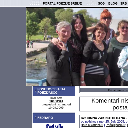
PORTAL POEZIJE SRBIJE
SCG
BLOG
SRB
POSETIOCI SAJTA
Komentari su vl
POEZIJASCG
Imali smo
Komentari nis
26100341
pregledanih strana od
posta
10.08.2005.
FEDRARO
Re: HIMNA ZAKINUTIH DANA - S
od pollakova na - 25. July 2008.
(
Info o korisniku
|
Pošalji poruku
)