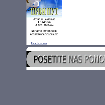
Детаљи - историја
II ИЗДАЊЕ
Инфо - Пријава
Dodatne informacije:
pesnik@poezijascg.com
Na vrh strane