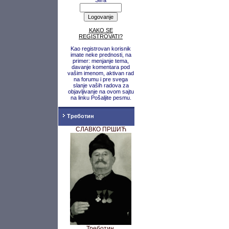
Šifra
KAKO SE
REGISTROVATI?
Kao registrovan korisnik
imate neke prednosti, na
primer: menjanje tema,
davanje komentara pod
vašim imenom, aktivan rad
na forumu i pre svega
slanje vaših radova za
objavljivanje na ovom sajtu
na linku Pošaljite pesmu.
Треботин
СЛАВКО ПРШИЋ
Треботин,