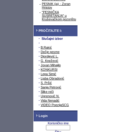
·
PESNIK (ja) - Zoran
Hristov
·
"PESNIČKA
SUSRETANJA" u
Kruševačkom pozorištu
PROČITAJTE I:
·
Slučajni izbor
·
·
B.Rakić
·
Dečje pesme
·
Djordjević L.
·
G. Knežević
·
Jovan Mihajilo
·
KONKURSI
·
Lepa Simić
·
Ljuba Obradović
·
S. Pršić
·
Sanja Petrović
·
Slike reči
·
Ugrenović N.
·
Vida Nenadić
·
VIDEO PoezijaSCG
Login
Korisničko ime