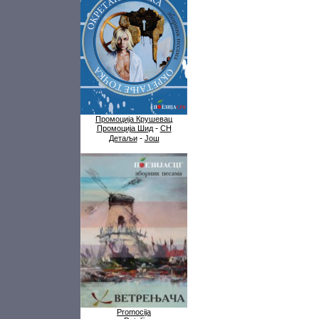
Промоција Крушевац
-
Промоција Шид
СН
-
Детаљи
Још
Promocija