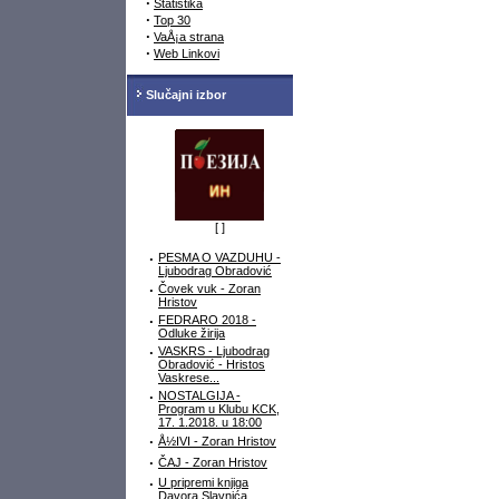
·
Statistika
·
Top 30
·
VaÅ¡a strana
·
Web Linkovi
Slučajni izbor
[
]
·
PESMA O VAZDUHU -
Ljubodrag Obradović
·
Čovek vuk - Zoran
Hristov
·
FEDRARO 2018 -
Odluke žirija
·
VASKRS - Ljubodrag
Obradović - Hristos
Vaskrese...
·
NOSTALGIJA -
Program u Klubu KCK,
17. 1.2018. u 18:00
·
Å½IVI - Zoran Hristov
·
ČAJ - Zoran Hristov
·
U pripremi knjiga
Davora Slavnića