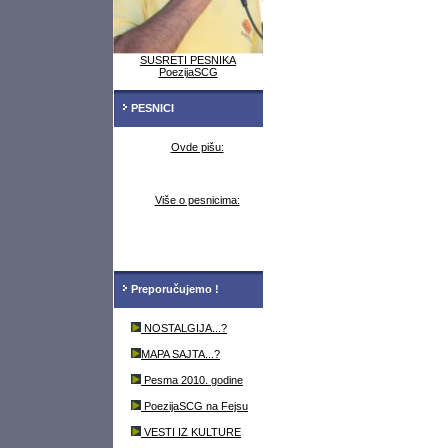
SUSRETI PESNIKA
PoezijaSCG
PESNICI
Ovde pišu:
Više o pesnicima:
Preporučujemo !
NOSTALGIJA...?
MAPA SAJTA...?
Pesma 2010. godine
PoezijaSCG na Fejsu
VESTI IZ KULTURE