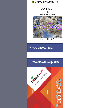
KAKO PESMOM...?
DONACIJA
&
MARKETING
DONATORI
POGLEDAJTE I...
IZDANJA-PoezijaSRB