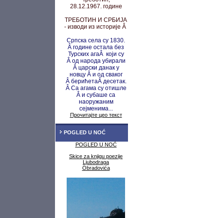
28.12.1967. године
ТРЕБОТИН И СРБИЈА
- изводи из историје Â
Српска села су 1830.
Â године остала без
Турских агаÂ који су
Â од народа убирали
Â царски данак у
новцу
Â и од сваког
Â берићета
Â десетак.
Â Са агама су
отишле
Â и субаше са
наоружаним
сејменима...
Прочитајте цео текст
POGLED U NOĆ
POGLED U NOĆ
Skice za knjigu poezije
Ljubodraga
Obradovića