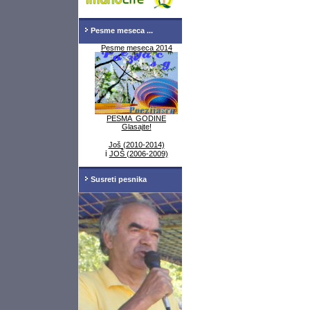
Pesme meseca ...
Pesme meseca 2014
PESMA GODINE
Glasajte!
Još (2010-2014)
i
JOŠ (2006-2009)
Susreti pesnika