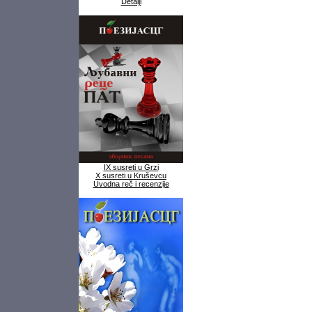
Detalji
IX susreti u Grzi
X susreti u Kruševcu
Uvodna reč i recenzije