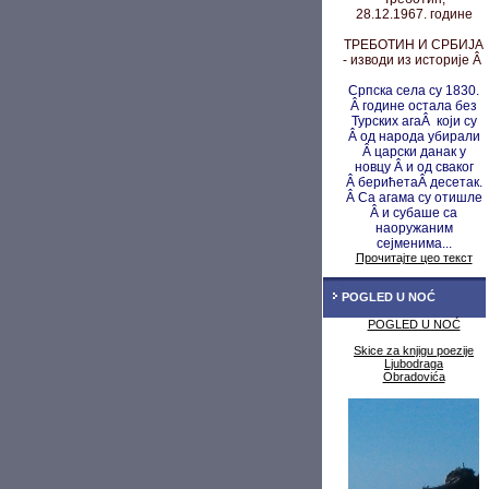
28.12.1967. године
ТРЕБОТИН И СРБИЈА
- изводи из историје Â
Српска села су 1830.
Â године остала без
Турских агаÂ који су
Â од народа убирали
Â царски данак у
новцу
Â и од сваког
Â берићета
Â десетак.
Â Са агама су
отишле
Â и субаше са
наоружаним
сејменима...
Прочитајте цео текст
POGLED U NOĆ
POGLED U NOĆ
Skice za knjigu poezije
Ljubodraga
Obradovića