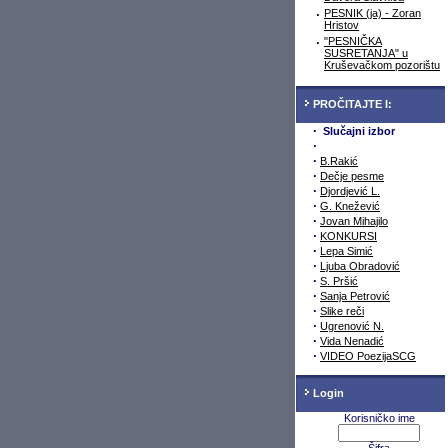
·
PESNIK (ja) - Zoran
Hristov
·
"PESNIČKA
SUSRETANJA" u
Kruševačkom pozorištu
PROČITAJTE I:
·
Slučajni izbor
·
·
B.Rakić
·
Dečje pesme
·
Djordjević L.
·
G. Knežević
·
Jovan Mihajilo
·
KONKURSI
·
Lepa Simić
·
Ljuba Obradović
·
S. Pršić
·
Sanja Petrović
·
Slike reči
·
Ugrenović N.
·
Vida Nenadić
·
VIDEO PoezijaSCG
Login
Korisničko ime