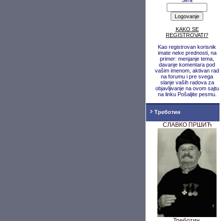
Šifra
KAKO SE
REGISTROVATI?
Kao registrovan korisnik
imate neke prednosti, na
primer: menjanje tema,
davanje komentara pod
vašim imenom, aktivan rad
na forumu i pre svega
slanje vaših radova za
objavljivanje na ovom sajtu
na linku Pošaljite pesmu.
Треботин
СЛАВКО ПРШИЋ
Треботин,