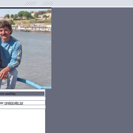
hov sadržaj.
tar
registrujte se