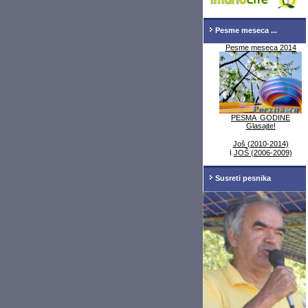
Pesme meseca ...
Pesme meseca 2014
PESMA GODINE
Glasajte!
Još (2010-2014)
i
JOŠ (2006-2009)
Susreti pesnika