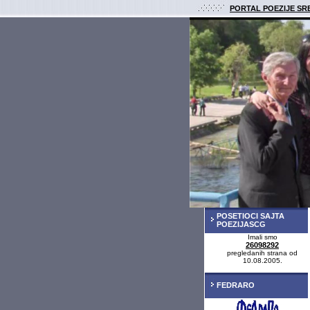
PORTAL POEZIJE SR
POSETIOCI SAJTA
POEZIJASCG
Imali smo
26098292
pregledanih strana od
10.08.2005.
FEDRARO