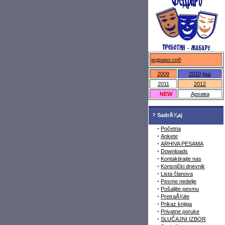
федраро.срб
2009
2010
још
2011
2012
NEW
Архива
SadrÅ¾aj
·
Početna
·
Ankete
·
ARHIVA PESAMA
·
Downloads
·
Kontaktirajte nas
·
Korisnički dnevnik
·
Lista članova
·
Pesme nedelje
·
Pošaljite pesmu
·
PretraÅ¾ite
·
Prikaz knjiga
·
Privatne poruke
·
SLUČAJNI IZBOR