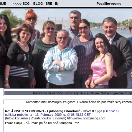
BIJE
SCG
BLOG
SRB
IN
Posaljite pesmu
Komentari su vlaništvo osobe koja ih je postavila. Nismo odgovorni za nji
Komentari nisu dozvoljeni za goste! Ukoliko želite da postavite svoj komen
Re: Å½IVETI SLOBODNO - Ljubodrag Obradović - Nova Knjiga
(Ocena: 1)
od ljuba-trebotin na - 13. February 2009. g. @ 08:48:37 CET
(
Info o korisniku
|
Pošalji poruku
|
Dnevnik
)
http://www.poezijascg.com
Hvala Sanja. JoÅ¡ malo pa će biti odÅ¡tampana. Poz...