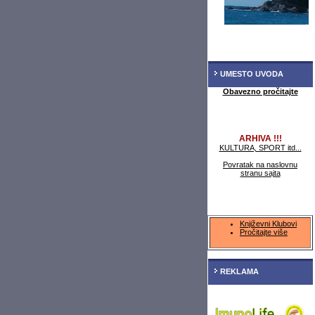
UMESTO UVODA
Obavezno pročitajte
ARHIVA !!!
KULTURA, SPORT itd...
Povratak na naslovnu
stranu sajta
Književni Klubovi
Pročitajte više
REKLAMA