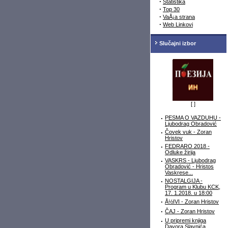
·
Statistika
·
Top 30
·
VaÅ¡a strana
·
Web Linkovi
Slučajni izbor
[
]
·
PESMA O VAZDUHU -
Ljubodrag Obradović
·
Čovek vuk - Zoran
Hristov
·
FEDRARO 2018 -
Odluke žirija
·
VASKRS - Ljubodrag
Obradović - Hristos
Vaskrese...
·
NOSTALGIJA -
Program u Klubu KCK,
17. 1.2018. u 18:00
·
Å½IVI - Zoran Hristov
·
ČAJ - Zoran Hristov
·
U pripremi knjiga
Davora Slavnića