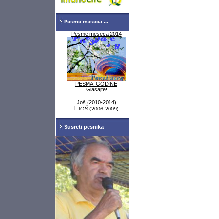
Pesme meseca ...
Pesme meseca 2014
PESMA GODINE
Glasajte!
Još (2010-2014)
i
JOŠ (2006-2009)
Susreti pesnika