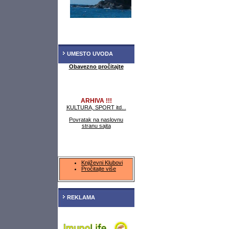
UMESTO UVODA
Obavezno pročitajte
ARHIVA !!!
KULTURA, SPORT itd...
Povratak na naslovnu
stranu sajta
Književni Klubovi
Pročitajte više
REKLAMA