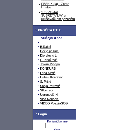
·
PESNIK (ja) - Zoran
Hristov
·
"PESNIČKA
SUSRETANJA" u
Kruševačkom pozorištu
PROČITAJTE I:
·
Slučajni izbor
·
·
B.Rakić
·
Dečje pesme
·
Djordjević L.
·
G. Knežević
·
Jovan Mihajilo
·
KONKURSI
·
Lepa Simić
·
Ljuba Obradović
·
S. Pršić
·
Sanja Petrović
·
Slike reči
·
Ugrenović N.
·
Vida Nenadić
·
VIDEO PoezijaSCG
Login
Korisničko ime