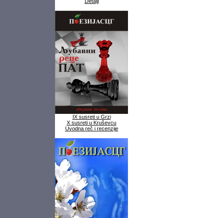
Detalji
IX susreti u Grzi
X susreti u Kruševcu
Uvodna reč i recenzije