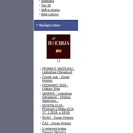
·
Statistika
·
Top 30
·
VaÅ¡a strana
·
Web Linkovi
Slučajni izbor
[
]
·
PESMA O VAZDUHU -
Ljubodrag Obradović
·
Čovek vuk - Zoran
Hristov
·
FEDRARO 2018 -
Odluke žirija
·
VASKRS - Ljubodrag
Obradović - Hristos
Vaskrese...
·
NOSTALGIJA -
Program u Klubu KCK,
17. 1.2018. u 18:00
·
Å½IVI - Zoran Hristov
·
ČAJ - Zoran Hristov
·
U pripremi knjiga
Davora Slavnića