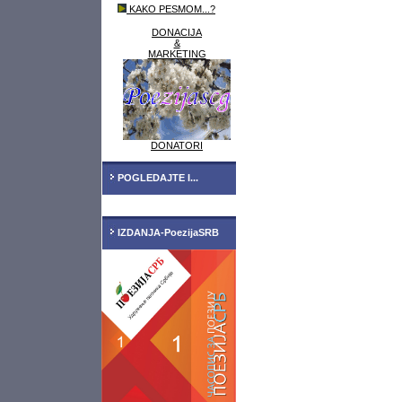
KAKO PESMOM...?
DONACIJA
&
MARKETING
DONATORI
POGLEDAJTE I...
IZDANJA-PoezijaSRB