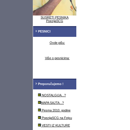
SUSRETI PESNIKA
PoezijaSCG
PESNICI
Ovde pišu:
Više o pesnicima:
Preporučujemo !
NOSTALGIJA...?
MAPA SAJTA...?
Pesma 2010. godine
PoezijaSCG na Fejsu
VESTI IZ KULTURE