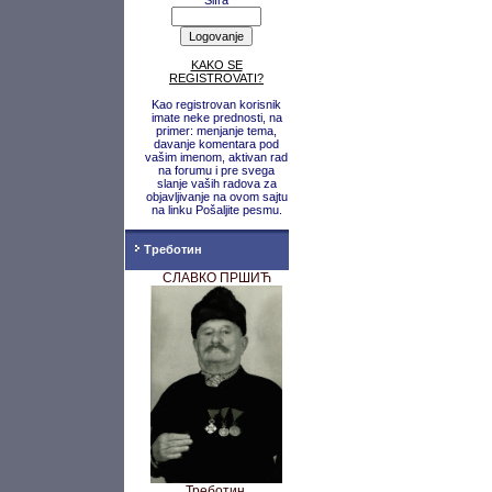
Šifra
KAKO SE
REGISTROVATI?
Kao registrovan korisnik
imate neke prednosti, na
primer: menjanje tema,
davanje komentara pod
vašim imenom, aktivan rad
na forumu i pre svega
slanje vaših radova za
objavljivanje na ovom sajtu
na linku Pošaljite pesmu.
Треботин
СЛАВКО ПРШИЋ
Треботин,