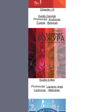
Objavite i Vi
Kupite časopis
Promocije:
Kruševac
;
Ćuprija
Beograd
Kupite knjigu
Promocije:
Lazarev grad
;
Leskovac
Aleksinac