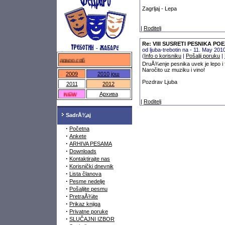
Zagrljaj - Lepa
|
Roditelj
Re: VIII SUSRETI PESNIKA P
od ljuba-trebotin na - 11. May 20
(
Info o korisniku
|
Pošalji poruku
|
федраро.срб
DruÅ¾enje pesnika uvek je lepo i f
Naročito uz muziku i vino!
2009
2010
још
Pozdrav Ljuba
2011
2012
NEW
Архива
|
Roditelj
SadrÅ¾aj
·
Početna
·
Ankete
·
ARHIVA PESAMA
·
Downloads
·
Kontaktirajte nas
·
Korisnički dnevnik
·
Lista članova
·
Pesme nedelje
·
Pošaljite pesmu
·
PretraÅ¾ite
·
Prikaz knjiga
·
Privatne poruke
·
SLUČAJNI IZBOR