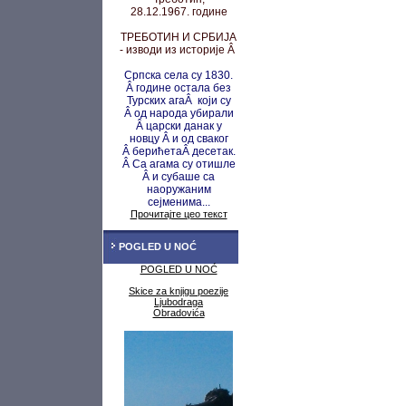
28.12.1967. године
ТРЕБОТИН И СРБИЈА
- изводи из историје Â
Српска села су 1830.
Â године остала без
Турских агаÂ који су
Â од народа убирали
Â царски данак у
новцу
Â и од сваког
Â берићета
Â десетак.
Â Са агама су
отишле
Â и субаше са
наоружаним
сејменима...
Прочитајте цео текст
POGLED U NOĆ
POGLED U NOĆ
Skice za knjigu poezije
Ljubodraga
Obradovića