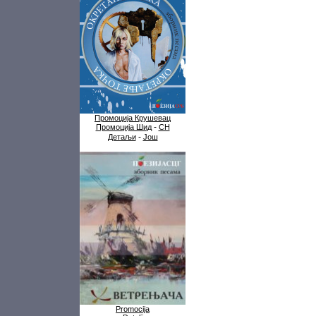
Промоција Крушевац
-
Промоција Шид
СН
-
Детаљи
Још
Promocija