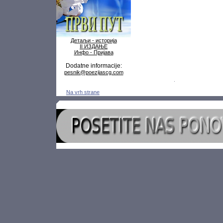
Детаљи - историја
II ИЗДАЊЕ
Инфо - Пријава
Dodatne informacije:
pesnik@poezijascg.com
Na vrh strane