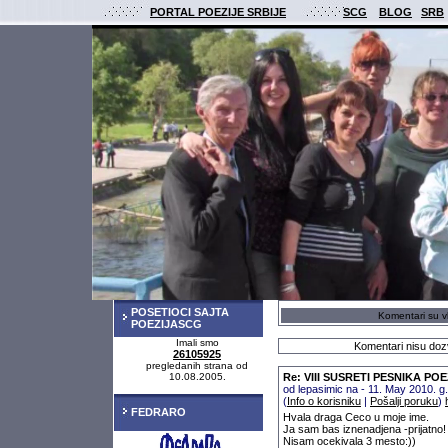
PORTAL POEZIJE SRBIJE
SCG
BLOG
SRB
POSETIOCI SAJTA
Komentari su vl
POEZIJASCG
Imali smo
Komentari nisu dozv
26105925
pregledanih strana od
10.08.2005.
Re: VIII SUSRETI PESNIKA P
od lepasimic na - 11. May 2010. 
(
Info o korisniku
|
Pošalji poruku
)
FEDRARO
Hvala draga Ceco u moje ime.
Ja sam bas iznenadjena -prijatno!
Nisam ocekivala 3 mesto:))