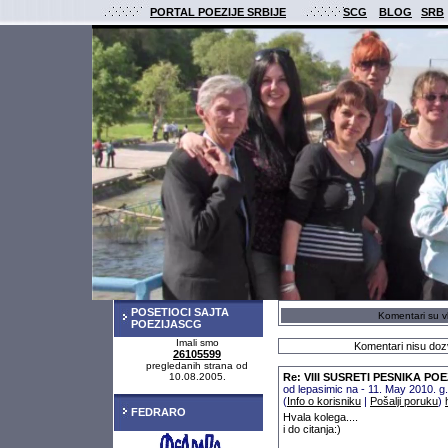
PORTAL POEZIJE SRBIJE
SCG
BLOG
SRB
POSETIOCI SAJTA
Komentari su vl
POEZIJASCG
Imali smo
Komentari nisu dozv
26105599
pregledanih strana od
10.08.2005.
Re: VIII SUSRETI PESNIKA P
od lepasimic na - 11. May 2010. 
(
Info o korisniku
|
Pošalji poruku
)
FEDRARO
Hvala kolega....
i do citanja:)