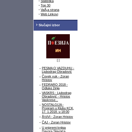
·
Statistika
·
Top 30
·
VaÅ¡a strana
·
Web Linkovi
Slučajni izbor
[
]
·
PESMA O VAZDUHU -
Ljubodrag Obradović
·
Čovek vuk - Zoran
Hristov
·
FEDRARO 2018 -
Odluke žirija
·
VASKRS - Ljubodrag
Obradović - Hristos
Vaskrese...
·
NOSTALGIJA -
Program u Klubu KCK,
17. 1.2018. u 18:00
·
Å½IVI - Zoran Hristov
·
ČAJ - Zoran Hristov
·
U pripremi knjiga
Davora Slavnića