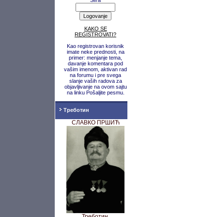
Šifra
KAKO SE
REGISTROVATI?
Kao registrovan korisnik
imate neke prednosti, na
primer: menjanje tema,
davanje komentara pod
vašim imenom, aktivan rad
na forumu i pre svega
slanje vaših radova za
objavljivanje na ovom sajtu
na linku Pošaljite pesmu.
Треботин
СЛАВКО ПРШИЋ
Треботин,