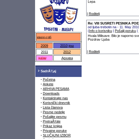
Lepa
|
Roditelj
Re: VIII SUSRETI PESNIKA P
od ljuba-trebotin na - 11. May 20
(
Info o korisniku
|
Pošalji poruku
|
Hvala Milisave. Bilo je naporno sv
федраро.срб
Pozdrav Ljuba
2009
2010
још
|
Roditelj
2011
2012
NEW
Архива
SadrÅ¾aj
·
Početna
·
Ankete
·
ARHIVA PESAMA
·
Downloads
·
Kontaktirajte nas
·
Korisnički dnevnik
·
Lista članova
·
Pesme nedelje
·
Pošaljite pesmu
·
PretraÅ¾ite
·
Prikaz knjiga
·
Privatne poruke
·
SLUČAJNI IZBOR