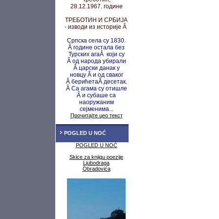
28.12.1967. године
ТРЕБОТИН И СРБИЈА
- изводи из историје Â
Српска села су 1830.
Â године остала без
Турских агаÂ који су
Â од народа убирали
Â царски данак у
новцу
Â и од сваког
Â берићета
Â десетак.
Â Са агама су
отишле
Â и субаше са
наоружаним
сејменима...
Прочитајте цео текст
POGLED U NOĆ
POGLED U NOĆ
Skice za knjigu poezije
Ljubodraga
Obradovića