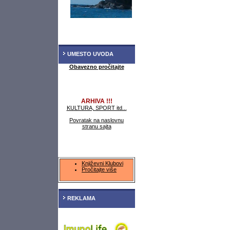
UMESTO UVODA
Obavezno pročitajte
ARHIVA !!!
KULTURA, SPORT itd...
Povratak na naslovnu
stranu sajta
Književni Klubovi
Pročitajte više
REKLAMA