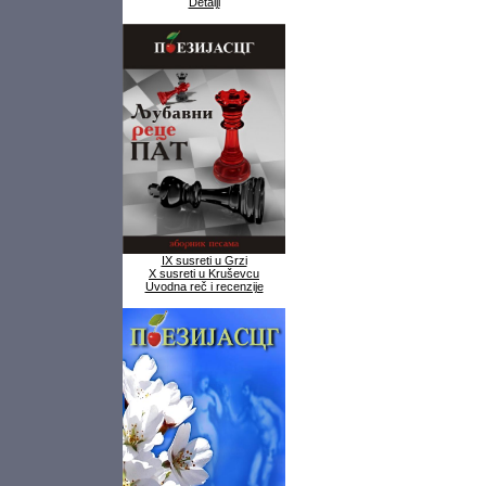
Detalji
IX susreti u Grzi
X susreti u Kruševcu
Uvodna reč i recenzije