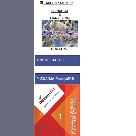
KAKO PESMOM...?
DONACIJA
&
MARKETING
DONATORI
POGLEDAJTE I...
IZDANJA-PoezijaSRB