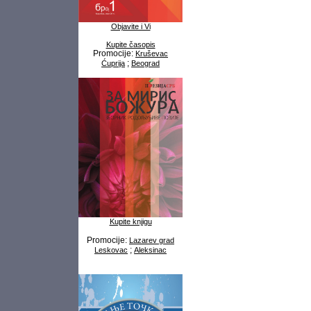
Objavite i Vi
Kupite časopis
Promocije:
Kruševac
;
Ćuprija
Beograd
Kupite knjigu
Promocije:
Lazarev grad
;
Leskovac
Aleksinac