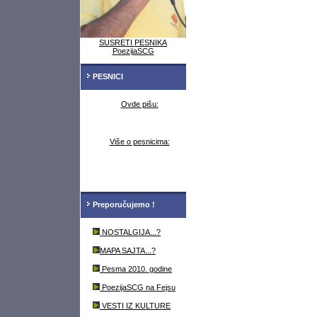
SUSRETI PESNIKA
PoezijaSCG
PESNICI
Ovde pišu:
Više o pesnicima:
Preporučujemo !
NOSTALGIJA...?
MAPA SAJTA...?
Pesma 2010. godine
PoezijaSCG na Fejsu
VESTI IZ KULTURE