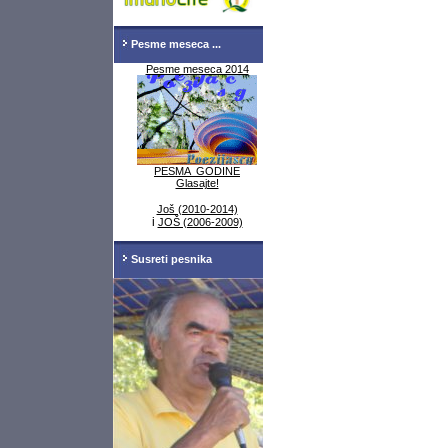
Pesme meseca ...
Pesme meseca 2014
PESMA GODINE
Glasajte!
Još (2010-2014)
i
JOŠ (2006-2009)
Susreti pesnika