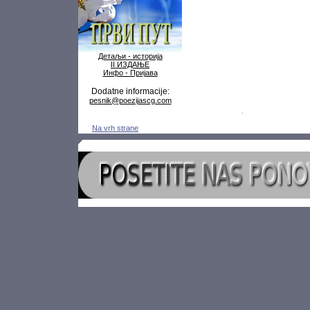
Детаљи - историја
II ИЗДАЊЕ
Инфо - Пријава
Dodatne informacije:
pesnik@poezijascg.com
Na vrh strane