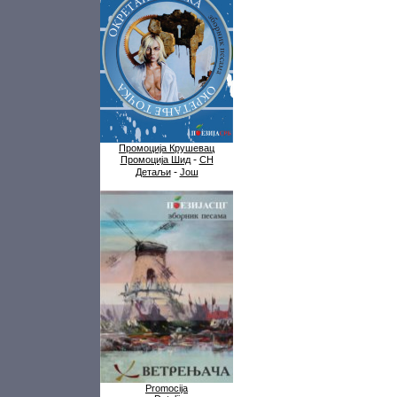
Промоција Крушевац
-
Промоција Шид
СН
-
Детаљи
Још
Promocija