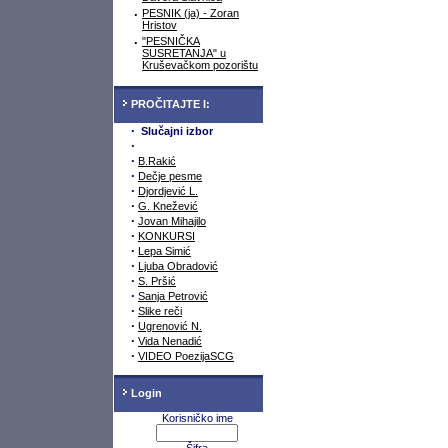
·
PESNIK (ja) - Zoran
Hristov
·
"PESNIČKA
SUSRETANJA" u
Kruševačkom pozorištu
PROČITAJTE I:
·
Slučajni izbor
·
·
B.Rakić
·
Dečje pesme
·
Djordjević L.
·
G. Knežević
·
Jovan Mihajilo
·
KONKURSI
·
Lepa Simić
·
Ljuba Obradović
·
S. Pršić
·
Sanja Petrović
·
Slike reči
·
Ugrenović N.
·
Vida Nenadić
·
VIDEO PoezijaSCG
Login
Korisničko ime