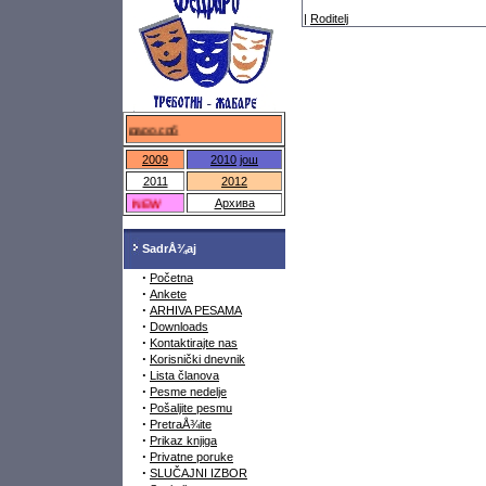
|
Roditelj
федраро.срб
2009
2010
још
2011
2012
NEW
Архива
SadrÅ¾aj
·
Početna
·
Ankete
·
ARHIVA PESAMA
·
Downloads
·
Kontaktirajte nas
·
Korisnički dnevnik
·
Lista članova
·
Pesme nedelje
·
Pošaljite pesmu
·
PretraÅ¾ite
·
Prikaz knjiga
·
Privatne poruke
·
SLUČAJNI IZBOR