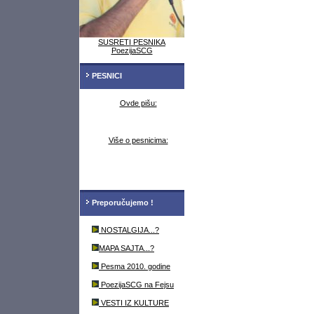
SUSRETI PESNIKA
PoezijaSCG
PESNICI
Ovde pišu:
Više o pesnicima:
Preporučujemo !
NOSTALGIJA...?
MAPA SAJTA...?
Pesma 2010. godine
PoezijaSCG na Fejsu
VESTI IZ KULTURE