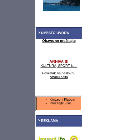
UMESTO UVODA
Obavezno pročitajte
ARHIVA !!!
KULTURA, SPORT itd...
Povratak na naslovnu
stranu sajta
Književni Klubovi
Pročitajte više
REKLAMA