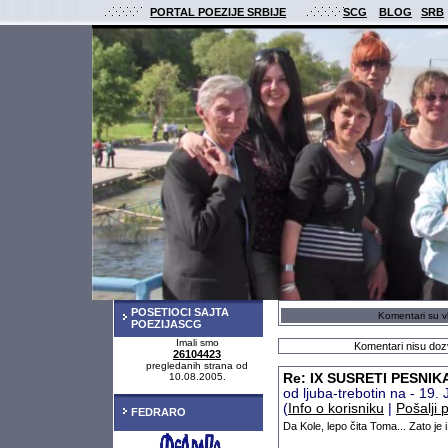
PORTAL POEZIJE SRBIJE
SCG
BLOG
SRB
POSETIOCI SAJTA
Komentari su vl
POEZIJASCG
Imali smo
Komentari nisu dozv
26104423
pregledanih strana od
10.08.2005.
Re: IX SUSRETI PESNIK
od ljuba-trebotin na - 19
(
Info o korisniku
|
Pošalji 
FEDRARO
Da Kole, lepo čita Toma... Zato je 