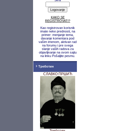
Šifra
KAKO SE
REGISTROVATI?
Kao registrovan korisnik
imate neke prednosti, na
primer: menjanje tema,
davanje komentara pod
vašim imenom, aktivan rad
na forumu i pre svega
slanje vaših radova za
objavljivanje na ovom sajtu
na linku Pošaljite pesmu.
Треботин
СЛАВКО ПРШИЋ
Треботин,