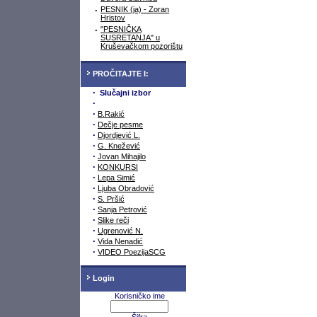
·
PESNIK (ja) - Zoran
Hristov
·
"PESNIČKA
SUSRETANJA" u
Kruševačkom pozorištu
PROČITAJTE I:
·
Slučajni izbor
·
·
B.Rakić
·
Dečje pesme
·
Djordjević L.
·
G. Knežević
·
Jovan Mihajilo
·
KONKURSI
·
Lepa Simić
·
Ljuba Obradović
·
S. Pršić
·
Sanja Petrović
·
Slike reči
·
Ugrenović N.
·
Vida Nenadić
·
VIDEO PoezijaSCG
Login
Korisničko ime