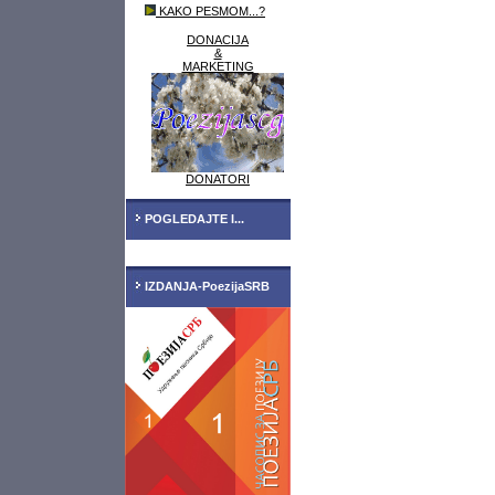
KAKO PESMOM...?
DONACIJA
&
MARKETING
DONATORI
POGLEDAJTE I...
IZDANJA-PoezijaSRB