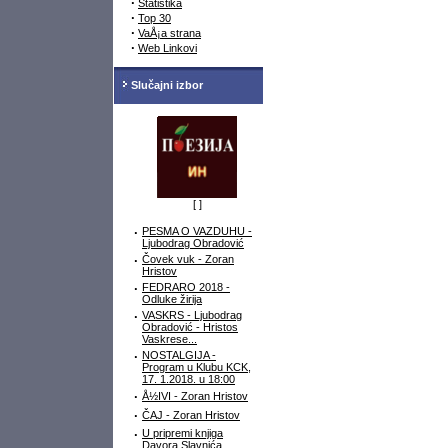
·
Statistika
·
Top 30
·
VaÅ¡a strana
·
Web Linkovi
Slučajni izbor
[
]
·
PESMA O VAZDUHU -
Ljubodrag Obradović
·
Čovek vuk - Zoran
Hristov
·
FEDRARO 2018 -
Odluke žirija
·
VASKRS - Ljubodrag
Obradović - Hristos
Vaskrese...
·
NOSTALGIJA -
Program u Klubu KCK,
17. 1.2018. u 18:00
·
Å½IVI - Zoran Hristov
·
ČAJ - Zoran Hristov
·
U pripremi knjiga
Davora Slavnića