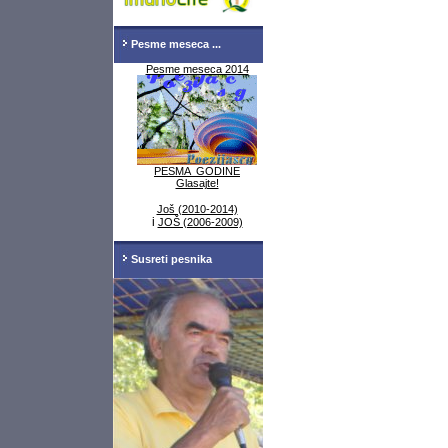
Pesme meseca ...
Pesme meseca 2014
PESMA GODINE
Glasajte!
Još (2010-2014)
i
JOŠ (2006-2009)
Susreti pesnika