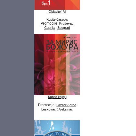
Objavite i Vi
Kupite časopis
Promocije:
Kruševac
;
Ćuprija
Beograd
Kupite knjigu
Promocije:
Lazarev grad
;
Leskovac
Aleksinac