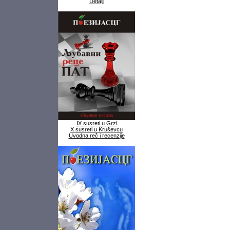
Detalji
IX susreti u Grzi
X susreti u Kruševcu
Uvodna reč i recenzije