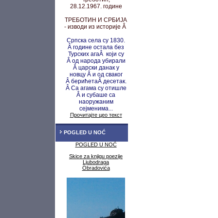
28.12.1967. године
ТРЕБОТИН И СРБИЈА
- изводи из историје Â
Српска села су 1830.
Â године остала без
Турских агаÂ који су
Â од народа убирали
Â царски данак у
новцу
Â и од сваког
Â берићета
Â десетак.
Â Са агама су
отишле
Â и субаше са
наоружаним
сејменима...
Прочитајте цео текст
POGLED U NOĆ
POGLED U NOĆ
Skice za knjigu poezije
Ljubodraga
Obradovića