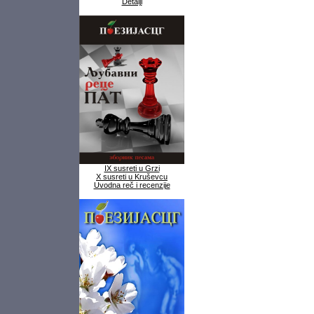
Detalji
IX susreti u Grzi
X susreti u Kruševcu
Uvodna reč i recenzije