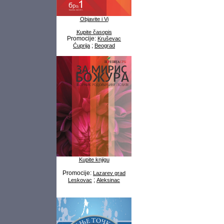
Objavite i Vi
Kupite časopis
Promocije:
Kruševac
;
Ćuprija
Beograd
Kupite knjigu
Promocije:
Lazarev grad
;
Leskovac
Aleksinac