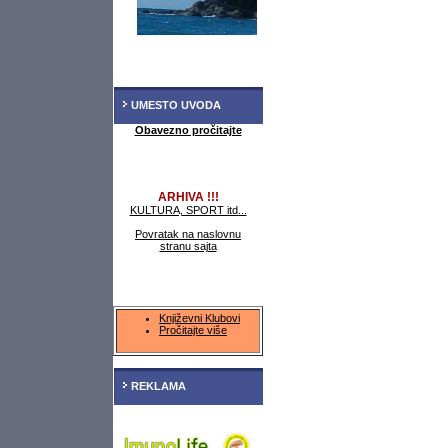
UMESTO UVODA
Obavezno pročitajte
ARHIVA !!!
KULTURA, SPORT itd...
Povratak na naslovnu
stranu sajta
Književni Klubovi
Pročitajte više
REKLAMA