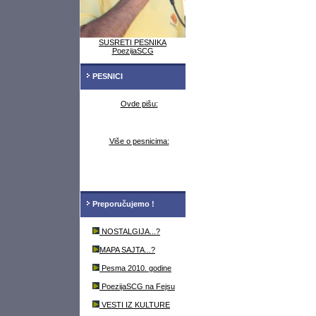
SUSRETI PESNIKA
PoezijaSCG
PESNICI
Ovde pišu:
Više o pesnicima:
Preporučujemo !
NOSTALGIJA...?
MAPA SAJTA...?
Pesma 2010. godine
PoezijaSCG na Fejsu
VESTI IZ KULTURE