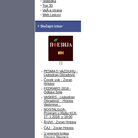
·
Statistika
·
Top 30
·
VaÅ¡a strana
·
Web Linkovi
Slučajni izbor
[
]
·
PESMA O VAZDUHU -
Ljubodrag Obradović
·
Čovek vuk - Zoran
Hristov
·
FEDRARO 2018 -
Odluke žirija
·
VASKRS - Ljubodrag
Obradović - Hristos
Vaskrese...
·
NOSTALGIJA -
Program u Klubu KCK,
17. 1.2018. u 18:00
·
Å½IVI - Zoran Hristov
·
ČAJ - Zoran Hristov
·
U pripremi knjiga
Davora Slavnića