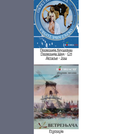
Промоција Крушевац
-
Промоција Шид
СН
-
Детаљи
Још
Promocija