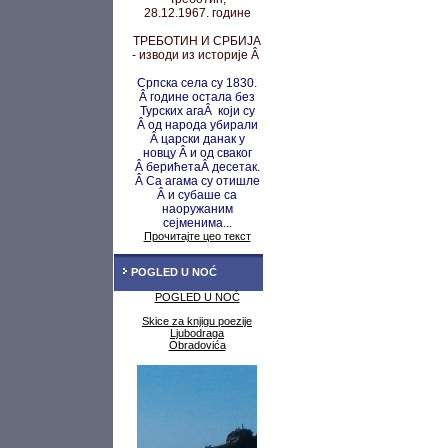
28.12.1967. године
ТРЕБОТИН И СРБИЈА
- изводи из историје Â
Српска села су 1830.
Â године остала без
Турских агаÂ који су
Â од народа убирали
Â царски данак у
новцу
Â и од сваког
Â берићета
Â десетак.
Â Са агама су
отишле
Â и субаше са
наоружаним
сејменима...
Прочитајте цео текст
POGLED U NOĆ
POGLED U NOĆ
Skice za knjigu poezije
Ljubodraga
Obradovića