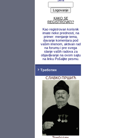
Šifra
KAKO SE
REGISTROVATI?
Kao registrovan korisnik
imate neke prednosti, na
primer: menjanje tema,
davanje komentara pod
vašim imenom, aktivan rad
na forumu i pre svega
slanje vaših radova za
objavljivanje na ovom sajtu
na linku Pošaljite pesmu.
Треботин
СЛАВКО ПРШИЋ
Треботин,