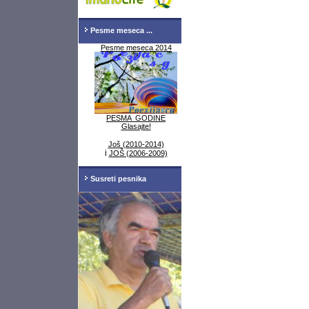
Pesme meseca ...
Pesme meseca 2014
PESMA GODINE
Glasajte!
Još (2010-2014)
i
JOŠ (2006-2009)
Susreti pesnika