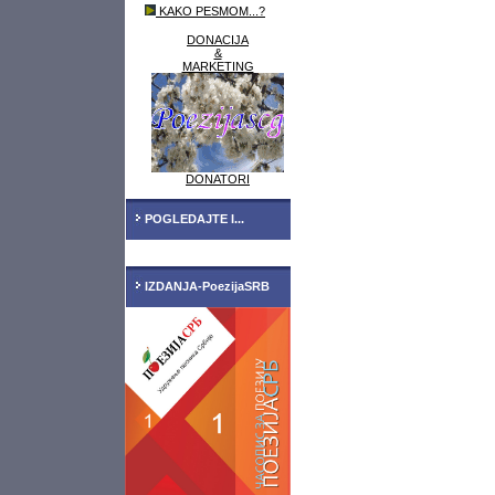
KAKO PESMOM...?
DONACIJA
&
MARKETING
DONATORI
POGLEDAJTE I...
IZDANJA-PoezijaSRB