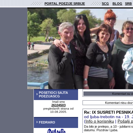
PORTAL POEZIJE SRBIJE
SCG
BLOG
SRB
POSETIOCI SAJTA
Komentari su vl
POEZIJASCG
Imali smo
Komentari nisu dozv
26104503
pregledanih strana od
10.08.2005.
Re: IX SUSRETI PESNIK
od ljuba-trebotin na - 19
(
Info o korisniku
|
Pošalji 
FEDRARO
Da bilo je prelepo, a 10 - jubilar
datumu. Pozdrav Ljuba.