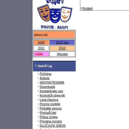
|
Roditelj
федраро.срб
2009
2010
још
2011
2012
NEW
Архива
SadrÅ¾aj
·
Početna
·
Ankete
·
ARHIVA PESAMA
·
Downloads
·
Kontaktirajte nas
·
Korisnički dnevnik
·
Lista članova
·
Pesme nedelje
·
Pošaljite pesmu
·
PretraÅ¾ite
·
Prikaz knjiga
·
Privatne poruke
·
SLUČAJNI IZBOR