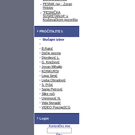
·
PESNIK (ja) - Zoran
Hristov
·
"PESNIČKA
SUSRETANJA" u
Kruševačkom pozorištu
PROČITAJTE I:
·
Slučajni izbor
·
·
B.Rakić
·
Dečje pesme
·
Djordjević L.
·
G. Knežević
·
Jovan Mihajilo
·
KONKURSI
·
Lepa Simić
·
Ljuba Obradović
·
S. Pršić
·
Sanja Petrović
·
Slike reči
·
Ugrenović N.
·
Vida Nenadić
·
VIDEO PoezijaSCG
Login
Korisničko ime