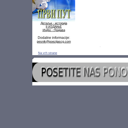
Детаљи - историја
II ИЗДАЊЕ
Инфо - Пријава
Dodatne informacije:
pesnik@poezijascg.com
Na vrh strane