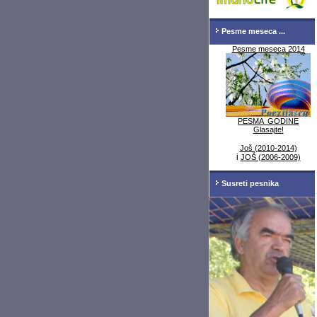
Pesme meseca ...
Pesme meseca 2014
PESMA GODINE
Glasajte!
Još (2010-2014)
i
JOŠ (2006-2009)
Susreti pesnika