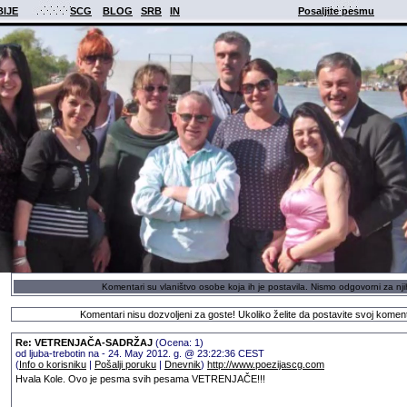
BIJE
SCG
BLOG
SRB
IN
Posaljite pesmu
Komentari su vlaništvo osobe koja ih je postavila. Nismo odgovorni za nji
Komentari nisu dozvoljeni za goste! Ukoliko želite da postavite svoj komen
Re: VETRENJAČA-SADRŽAJ
(Ocena: 1)
od ljuba-trebotin na - 24. May 2012. g. @ 23:22:36 CEST
(
Info o korisniku
|
Pošalji poruku
|
Dnevnik
)
http://www.poezijascg.com
Hvala Kole. Ovo je pesma svih pesama VETRENJAČE!!!