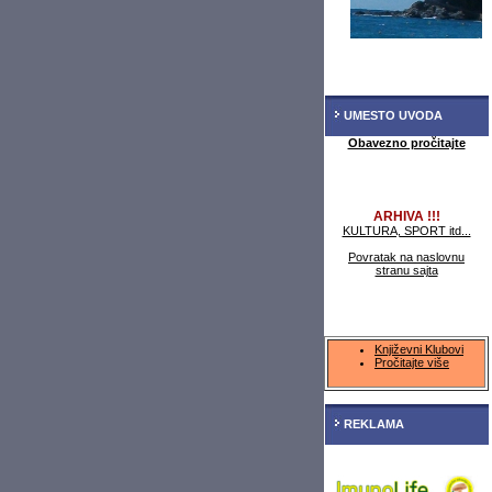
UMESTO UVODA
Obavezno pročitajte
ARHIVA !!!
KULTURA, SPORT itd...
Povratak na naslovnu
stranu sajta
Književni Klubovi
Pročitajte više
REKLAMA