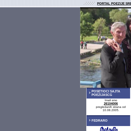
PORTAL POEZIJE SR
POSETIOCI SAJTA
POEZIJASCG
Imali smo
26104006
pregledanih strana od
10.08.2005.
FEDRARO