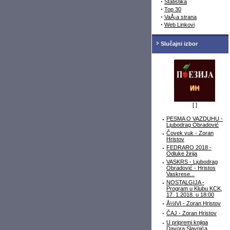
·
Statistika
·
Top 30
·
VaÅ¡a strana
·
Web Linkovi
Slučajni izbor
[
]
·
PESMA O VAZDUHU -
Ljubodrag Obradović
·
Čovek vuk - Zoran
Hristov
·
FEDRARO 2018 -
Odluke žirija
·
VASKRS - Ljubodrag
Obradović - Hristos
Vaskrese...
·
NOSTALGIJA -
Program u Klubu KCK,
17. 1.2018. u 18:00
·
Å½IVI - Zoran Hristov
·
ČAJ - Zoran Hristov
·
U pripremi knjiga
Davora Slavnića