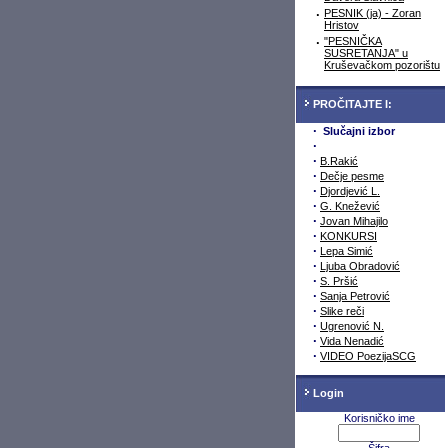
·
PESNIK (ja) - Zoran
Hristov
·
"PESNIČKA
SUSRETANJA" u
Kruševačkom pozorištu
PROČITAJTE I:
·
Slučajni izbor
·
·
B.Rakić
·
Dečje pesme
·
Djordjević L.
·
G. Knežević
·
Jovan Mihajilo
·
KONKURSI
·
Lepa Simić
·
Ljuba Obradović
·
S. Pršić
·
Sanja Petrović
·
Slike reči
·
Ugrenović N.
·
Vida Nenadić
·
VIDEO PoezijaSCG
Login
Korisničko ime