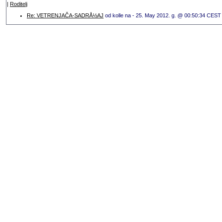
|
Roditelj
Re: VETRENJAČA-SADRÅ½AJ
od kolle na - 25. May 2012. g. @ 00:50:34 CEST