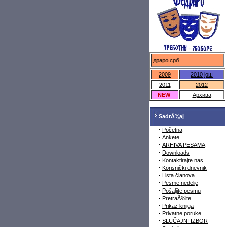
федраро.срб
2009
2010
још
2011
2012
NEW
Архива
SadrÅ¾aj
·
Početna
·
Ankete
·
ARHIVA PESAMA
·
Downloads
·
Kontaktirajte nas
·
Korisnički dnevnik
·
Lista članova
·
Pesme nedelje
·
Pošaljite pesmu
·
PretraÅ¾ite
·
Prikaz knjiga
·
Privatne poruke
·
SLUČAJNI IZBOR