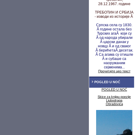
28.12.1967. године
ТРЕБОТИН И СРБИЈА
- изводи из историје Â
Српска села су 1830.
Â године остала без
Турских агаÂ који су
Â од народа убирали
Â царски данак у
новцу
Â и од сваког
Â берићета
Â десетак.
Â Са агама су
отишле
Â и субаше са
наоружаним
сејменима...
Прочитајте цео текст
POGLED U NOĆ
POGLED U NOĆ
Skice za knjigu poezije
Ljubodraga
Obradovića