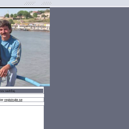
hov sadržaj.
tar
registrujte se