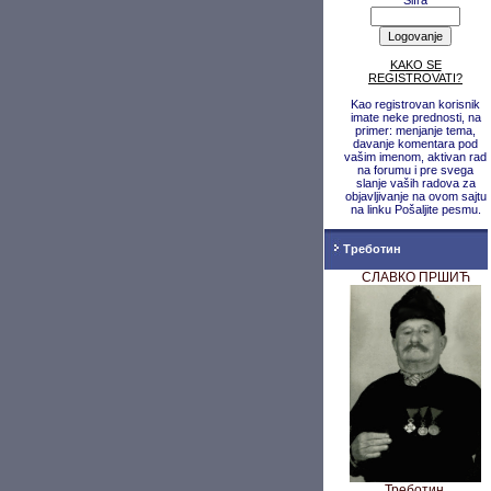
Šifra
KAKO SE
REGISTROVATI?
Kao registrovan korisnik
imate neke prednosti, na
primer: menjanje tema,
davanje komentara pod
vašim imenom, aktivan rad
na forumu i pre svega
slanje vaših radova za
objavljivanje na ovom sajtu
na linku Pošaljite pesmu.
Треботин
СЛАВКО ПРШИЋ
Треботин,