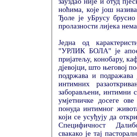
зауздао није и отуд пје
ноћима, које још нази
Ђоле је уБрусу брусио 
пролазности лијека нема
Једна од карактерист
"УРЛИК БОЛА" је апос
пријатељу, конобару, ка
дјевојци, што његовој по
подржава и подражава 
интимних разаоткрив
заборављени, интимни с
умјетничке досеге ове
понуда интимног живота
који се усуђују да откр
Специфичност Далиб
свакако је тај пасторал