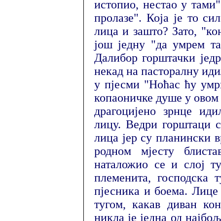
истопио, нестао у тами
пролазе". Која је то си
лица и зашто? Зато, "ко
још једну "да умрем т
Далибор горштачки једр
некад на пасторалну иди
у пјесми "Ноћас ћу умр
копаоничке душе у овом 
драгоцијено зрнце иди
лицу. Ведри горштаци 
лица јер су планински в
родном мјесту блиста
наталожио се и слој ту
племенита, господска т
пјесника и боема. Лице 
тугом, какав диван кон
никла је једна од најбољ