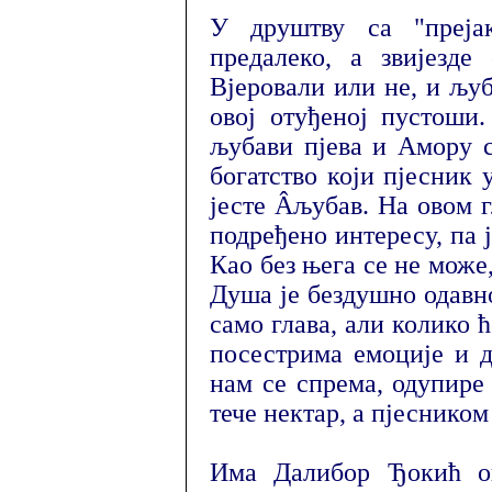
У друштву са "преја
предалеко, а звијезде
Вјеровали или не, и љуб
овој отуђеној пустоши
љубави пјева и Амору с
богатство који пјесник
јесте Â­љубав. На овом 
подређено интересу, па 
Као без њега се не може
Душа је бездушно одавно
само глава, али колико ћ
посестрима емоције и д
нам се спрема, одупире
тече нектар, а пјесником 
Има Далибор Ђокић о