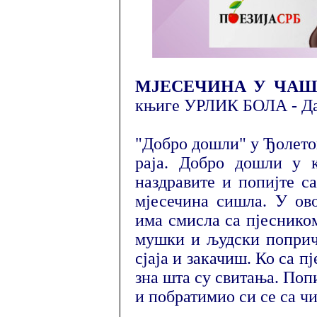
МЈЕСЕЧИНА У ЧАШ
књиге УРЛИК БОЛА - Д
"Добро дошли" у Ђолетов
раја. Добро дошли у к
наздравите и попијте с
мјесечина сишла. У ов
има смисла са пјесником
мушки и људски поприч
сјаја и закачиш. Ко са п
зна шта су свитања. Поп
и побратимио си се са ч