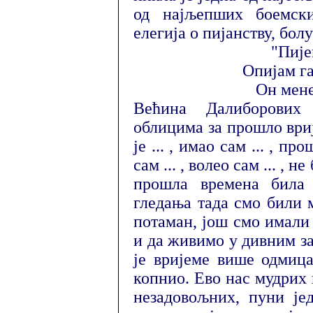
од најљепших боемски
елегија о пијанству, бол
"Пије
Опијам га
Он мене
Већина Далиборових
облицима за прошло вријем
је ... , имао сам ... , про
сам ... , волео сам ... , н
прошла времена била 
гледања тада смо били м
потаман, још смо имали
и да живимо у дивним з
је вријеме више одмица
копнио. Ево нас мудрих 
незадовољних, пуни је