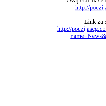
Ovaj članak s
http://poez
Link za 
http://poezijascg
name=News&fi