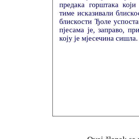
предака горштака који
тиме исказивали блиско
блискости Ђоле успоста
пјесама је, заправо, п
коју је мјесечина сишла.