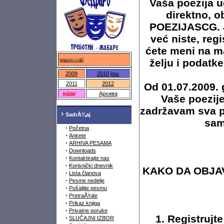
Vaša poezija u
direktno, ob
POEZIJASCG. Je
već niste, re
ćete meni na m
федраро.срб
želju i podatke
2009
2010
још
2011
2012
Od 01.07.2009. g
NEW
Архива
Vaše poezij
zadržavam sva pr
SadrÅ¾aj
sam
·
Početna
·
Ankete
·
ARHIVA PESAMA
·
Downloads
·
Kontaktirajte nas
·
Korisnički dnevnik
KAKO DA OBJAV
·
Lista članova
·
Pesme nedelje
·
Pošaljite pesmu
·
PretraÅ¾ite
·
Prikaz knjiga
·
Privatne poruke
1. Registruj
·
SLUČAJNI IZBOR