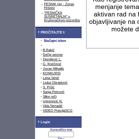
·
PESNIK (ja) - Zoran
menjanje tema
Hristov
aktivan rad na 
·
"PESNIČKA
SUSRETANJA" u
objavljivanje na
Kruševačkom pozorištu
možete da
PROČITAJTE I:
·
Slučajni izbor
·
·
B.Rakić
·
Dečje pesme
·
Djordjević L.
·
G. Knežević
·
Jovan Mihajilo
·
KONKURSI
·
Lepa Simić
·
Ljuba Obradović
·
S. Pršić
·
Sanja Petrović
·
Slike reči
·
Ugrenović N.
·
Vida Nenadić
·
VIDEO PoezijaSCG
Login
Korisničko ime