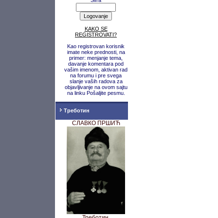
Šifra
KAKO SE
REGISTROVATI?
Kao registrovan korisnik
imate neke prednosti, na
primer: menjanje tema,
davanje komentara pod
vašim imenom, aktivan rad
na forumu i pre svega
slanje vaših radova za
objavljivanje na ovom sajtu
na linku Pošaljite pesmu.
Треботин
СЛАВКО ПРШИЋ
Треботин,