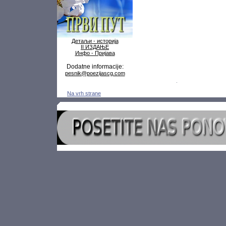
Детаљи - историја
II ИЗДАЊЕ
Инфо - Пријава
Dodatne informacije:
pesnik@poezijascg.com
Na vrh strane