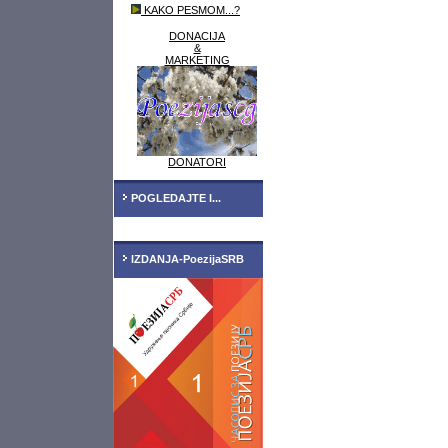
KAKO PESMOM...?
DONACIJA
&
MARKETING
DONATORI
POGLEDAJTE I...
IZDANJA-PoezijaSRB