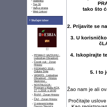
·
Statistika
PRA
·
Top 30
·
tako što ć
VaÅ¡a strana
·
Web Linkovi
Slučajni izbor
2. Prijavite se
3. U korisničk
čLA
[
]
4. Iskopirajte 
·
PESMA O VAZDUHU -
Ljubodrag Obradović
·
Čovek vuk - Zoran
Hristov
·
FEDRARO 2018 -
5. I to
Odluke žirija
·
VASKRS - Ljubodrag
Obradović - Hristos
Vaskrese...
·
NOSTALGIJA -
Program u Klubu KCK,
Žao nam je ali o
17. 1.2018. u 18:00
·
Å½IVI - Zoran Hristov
·
ČAJ - Zoran Hristov
Pročitajte uslove
·
U pripremi knjiga
Kao registrovan
Davora Slavnića