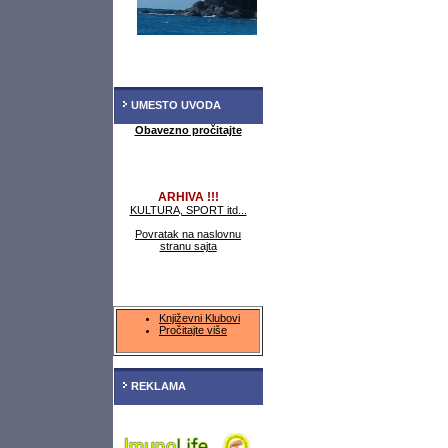
UMESTO UVODA
Obavezno pročitajte
ARHIVA !!!
KULTURA, SPORT itd...
Povratak na naslovnu
stranu sajta
Književni Klubovi
Pročitajte više
REKLAMA