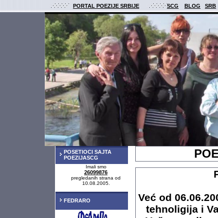
PORTAL POEZIJE SRBIJE
SCG
BLOG
SRB
POE
POSETIOCI SAJTA
POEZIJASCG
Imali smo
26099876
pregledanih strana od
10.08.2005.
Već od 06.06.20
FEDRARO
tehnoligija i