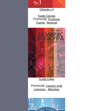
Objavite i Vi
Kupite časopis
Promocije:
Kruševac
;
Ćuprija
Beograd
Kupite knjigu
Promocije:
Lazarev grad
;
Leskovac
Aleksinac