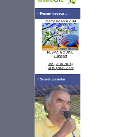
Pesme meseca ...
Pesme meseca 2014
PESMA GODINE
Glasajte!
Još (2010-2014)
i
JOŠ (2006-2009)
Susreti pesnika