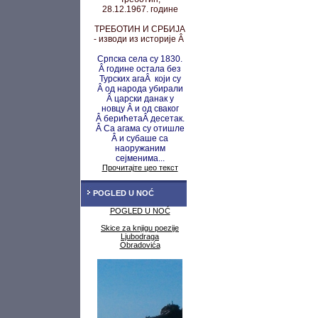
28.12.1967. године
ТРЕБОТИН И СРБИЈА
- изводи из историје Â
Српска села су 1830.
Â године остала без
Турских агаÂ који су
Â од народа убирали
Â царски данак у
новцу
Â и од сваког
Â берићета
Â десетак.
Â Са агама су
отишле
Â и субаше са
наоружаним
сејменима...
Прочитајте цео текст
POGLED U NOĆ
POGLED U NOĆ
Skice za knjigu poezije
Ljubodraga
Obradovića