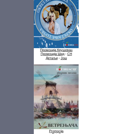
Промоција Крушевац
-
Промоција Шид
СН
-
Детаљи
Још
Promocija