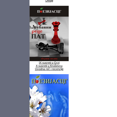
Detalji
IX susreti u Grzi
X susreti u Kruševcu
Uvodna reč i recenzije