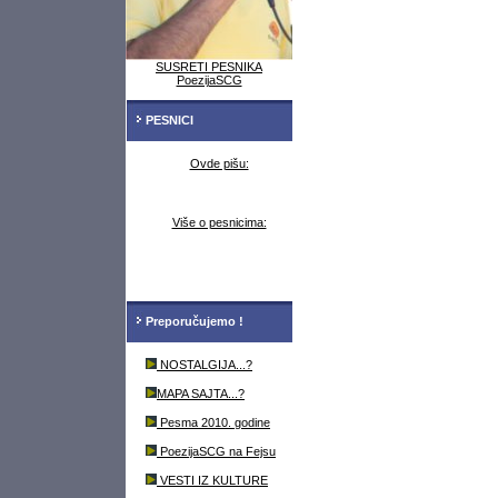
SUSRETI PESNIKA
PoezijaSCG
PESNICI
Ovde pišu:
Više o pesnicima:
Preporučujemo !
NOSTALGIJA...?
MAPA SAJTA...?
Pesma 2010. godine
PoezijaSCG na Fejsu
VESTI IZ KULTURE