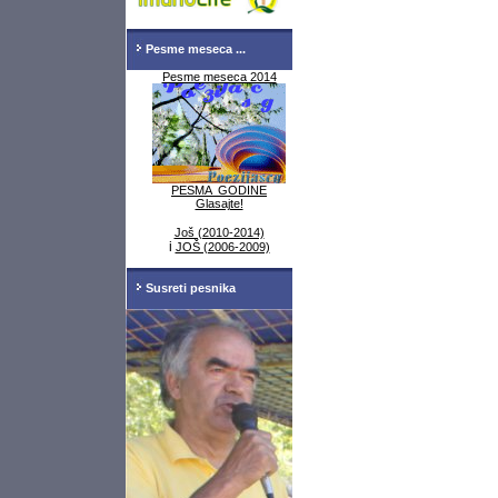
Pesme meseca ...
Pesme meseca 2014
PESMA GODINE
Glasajte!
Još (2010-2014)
i
JOŠ (2006-2009)
Susreti pesnika