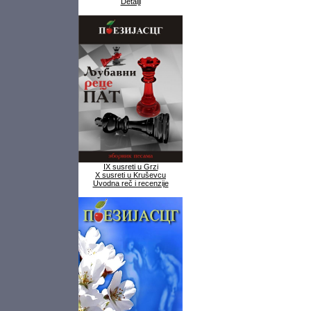
Detalji
IX susreti u Grzi
X susreti u Kruševcu
Uvodna reč i recenzije