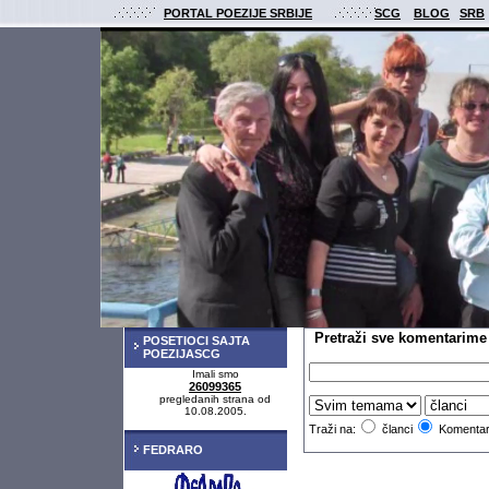
PORTAL POEZIJE SRBIJE
SCG
BLOG
SRB
Pretraži sve komentarim
POSETIOCI SAJTA
POEZIJASCG
Imali smo
26099365
pregledanih strana od
10.08.2005.
Traži na:
članci
Komentar
FEDRARO