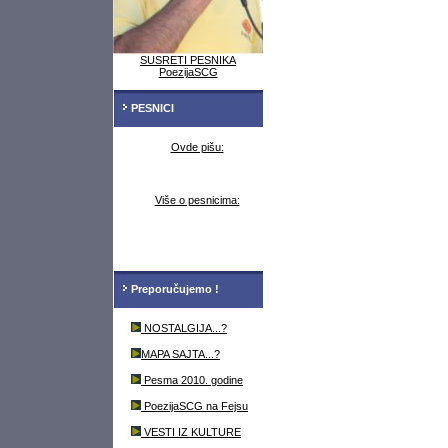
SUSRETI PESNIKA
PoezijaSCG
PESNICI
Ovde pišu:
Više o pesnicima:
Preporučujemo !
NOSTALGIJA...?
MAPA SAJTA...?
Pesma 2010. godine
PoezijaSCG na Fejsu
VESTI IZ KULTURE