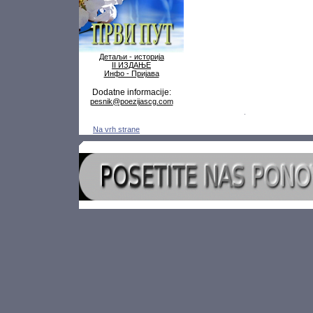
Детаљи - историја
II ИЗДАЊЕ
Инфо - Пријава
Dodatne informacije:
pesnik@poezijascg.com
Na vrh strane