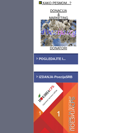
KAKO PESMOM...?
DONACIJA
&
MARKETING
DONATORI
POGLEDAJTE I...
IZDANJA-PoezijaSRB