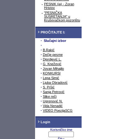
·
PESNIK (ja) - Zoran
Hristov
·
"PESNIČKA
SUSRETANJA" u
Kruševačkom pozorištu
PROČITAJTE I:
·
Slučajni izbor
·
·
B.Rakić
·
Dečje pesme
·
Djordjević L.
·
G. Knežević
·
Jovan Mihajilo
·
KONKURSI
·
Lepa Simić
·
Ljuba Obradović
·
S. Pršić
·
Sanja Petrović
·
Slike reči
·
Ugrenović N.
·
Vida Nenadić
·
VIDEO PoezijaSCG
Login
Korisničko ime