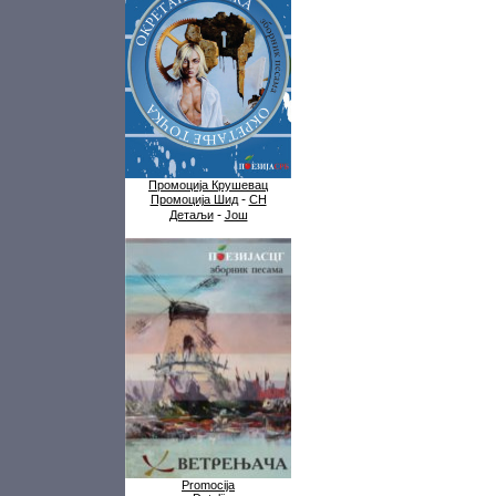
Промоција Крушевац
-
Промоција Шид
СН
-
Детаљи
Још
Promocija