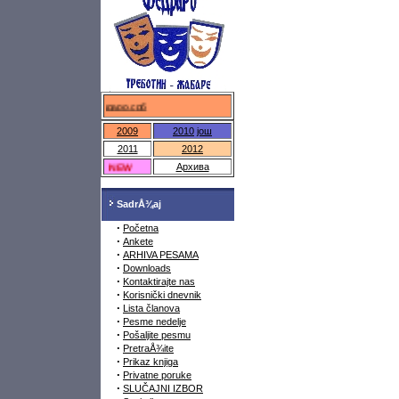
федраро.срб
2009
2010
још
2011
2012
NEW
Архива
SadrÅ¾aj
·
Početna
·
Ankete
·
ARHIVA PESAMA
·
Downloads
·
Kontaktirajte nas
·
Korisnički dnevnik
·
Lista članova
·
Pesme nedelje
·
Pošaljite pesmu
·
PretraÅ¾ite
·
Prikaz knjiga
·
Privatne poruke
·
SLUČAJNI IZBOR