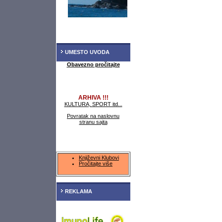
UMESTO UVODA
Obavezno pročitajte
ARHIVA !!!
KULTURA, SPORT itd...
Povratak na naslovnu
stranu sajta
Književni Klubovi
Pročitajte više
REKLAMA