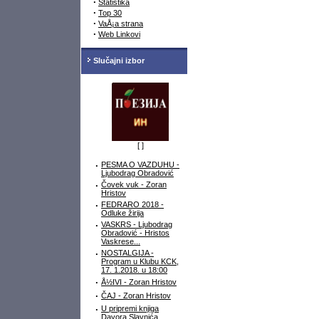
·
Statistika
·
Top 30
·
VaÅ¡a strana
·
Web Linkovi
Slučajni izbor
[
]
·
PESMA O VAZDUHU -
Ljubodrag Obradović
·
Čovek vuk - Zoran
Hristov
·
FEDRARO 2018 -
Odluke žirija
·
VASKRS - Ljubodrag
Obradović - Hristos
Vaskrese...
·
NOSTALGIJA -
Program u Klubu KCK,
17. 1.2018. u 18:00
·
Å½IVI - Zoran Hristov
·
ČAJ - Zoran Hristov
·
U pripremi knjiga
Davora Slavnića