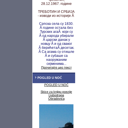
28.12.1967. године
ТРЕБОТИН И СРБИЈА
- изводи из историје Â
Српска села су 1830.
Â године остала без
Турских агаÂ који су
Â од народа убирали
Â царски данак у
новцу
Â и од сваког
Â берићета
Â десетак.
Â Са агама су
отишле
Â и субаше са
наоружаним
сејменима...
Прочитајте цео текст
POGLED U NOĆ
POGLED U NOĆ
Skice za knjigu poezije
Ljubodraga
Obradovića