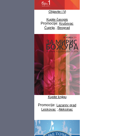
Objavite i Vi
Kupite časopis
Promocije:
Kruševac
;
Ćuprija
Beograd
Kupite knjigu
Promocije:
Lazarev grad
;
Leskovac
Aleksinac