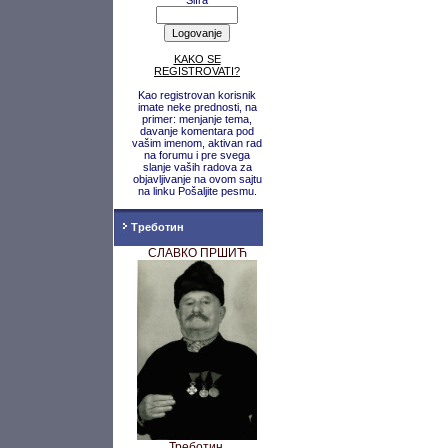
Šifra
KAKO SE
REGISTROVATI?
Kao registrovan korisnik
imate neke prednosti, na
primer: menjanje tema,
davanje komentara pod
vašim imenom, aktivan rad
na forumu i pre svega
slanje vaših radova za
objavljivanje na ovom sajtu
na linku Pošaljite pesmu.
Треботин
СЛАВКО ПРШИЋ
Треботин,