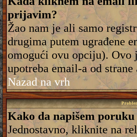
Kada kliknem na email lin
prijavim?
Žao nam je ali samo registr
drugima putem ugrađene em
omogući ovu opciju). Ovo j
upotreba email-a od strane
Nazad na vrh
Proble
Kako da napišem poruku
Jednostavno, kliknite na r