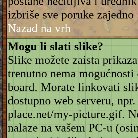
postane nečitljiva i urednik
izbriše sve poruke zajedno
Nazad na vrh
Mogu li slati slike?
Slike možete zaista prikaz
trenutno nema mogućnosti d
board. Morate linkovati sli
dostupno web serveru, npr
place.net/my-picture.gif. N
nalaze na vašem PC-u (osi