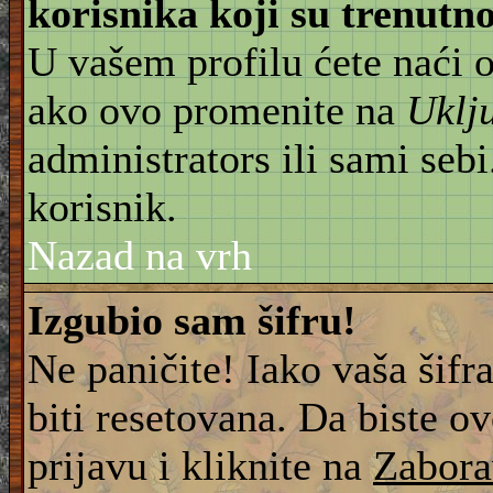
korisnika koji su trenut
U vašem profilu ćete naći 
ako ovo promenite na
Uklj
administrators ili sami sebi
korisnik.
Nazad na vrh
Izgubio sam šifru!
Ne paničite! Iako vaša šifr
biti resetovana. Da biste ov
prijavu i kliknite na
Zabora