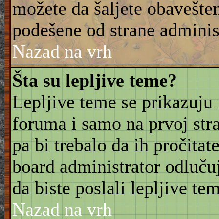
možete da šaljete obavešten
podešene od strane adminis
Nazad na vrh
Šta su lepljive teme?
Lepljive teme se prikazuju
foruma i samo na prvoj stra
pa bi trebalo da ih pročitat
board administrator odluču
da biste poslali lepljive t
Nazad na vrh