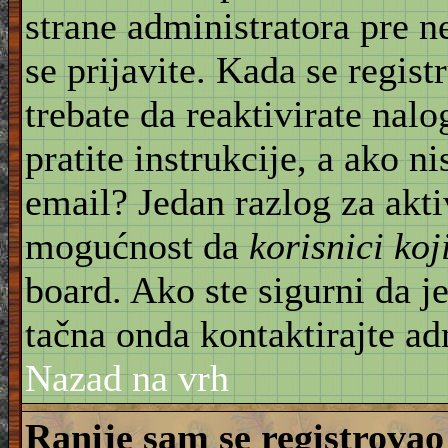
strane administratora pre 
se prijavite. Kada se regist
trebate da reaktivirate nal
pratite instrukcije, a ako ni
email? Jedan razlog za akti
mogućnost da
korisnici ko
board. Ako ste sigurni da je
tačna onda kontaktirajte ad
Nazad na vrh
Ranije sam se registrovao