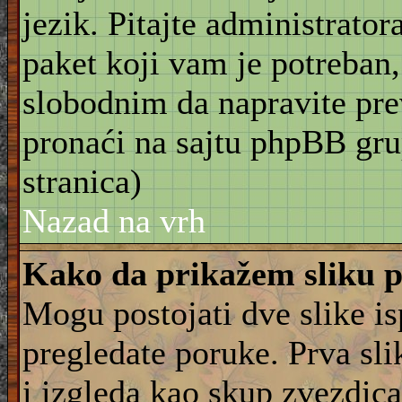
jezik. Pitajte administrator
paket koji vam je potreban,
slobodnim da napravite pre
pronaći na sajtu phpBB gru
stranica)
Nazad na vrh
Kako da prikažem sliku 
Mogu postojati dve slike i
pregledate poruke. Prva slik
i izgleda kao skup zvezdica