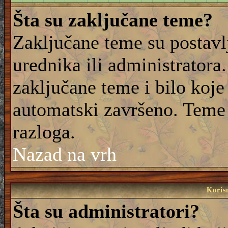
Šta su zaključane teme?
Zaključane teme su postavl
urednika ili administrator
zaključane teme i bilo koje 
automatski završeno. Teme
razloga.
Nazad na vrh
Korisn
Šta su administratori?