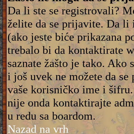
Da li ste se registrovali? M
želite da se prijavite. Da l
(ako jeste biće prikazana p
trebalo bi da kontaktirate 
saznate žašto je tako. Ako 
i još uvek ne možete da se 
vaše korisničko ime i šifru
nije onda kontaktirajte adm
u redu sa boardom.
Nazad na vrh