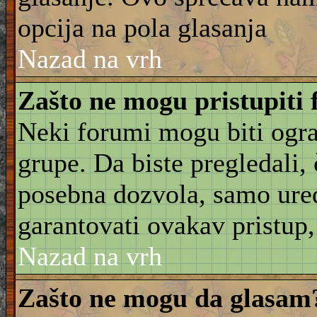
opcija na pola glasanja
Nazad na vrh
Zašto ne mogu pristupiti
Neki forumi mogu biti ogra
grupe. Da biste pregledali, č
posebna dozvola, samo ure
garantovati ovakav pristup, 
Nazad na vrh
Zašto ne mogu da glasam