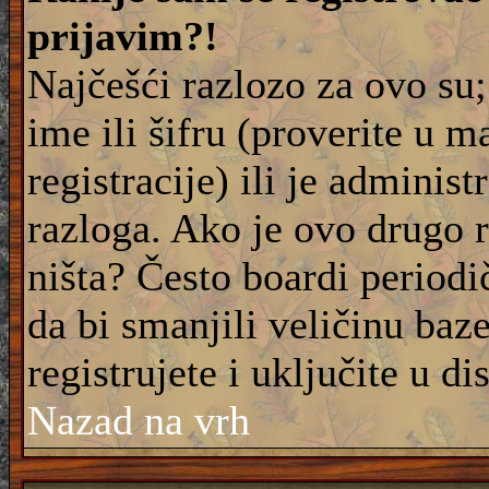
prijavim?!
Najčešći razlozo za ovo su;
ime ili šifru (proverite u m
registracije) ili je adminis
razloga. Ako je ovo drugo 
ništa? Često boardi periodi
da bi smanjili veličinu baz
registrujete i uključite u di
Nazad na vrh