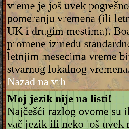
vreme je još uvek pogrešno
pomeranju vremena (ili let
UK i drugim mestima). Boar
promene između standardn
letnjim mesecima vreme bit
stvarnog lokalnog vremena
Nazad na vrh
Moj jezik nije na listi!
Najčešći razlog ovome su il
vač jezik ili neko još uvek