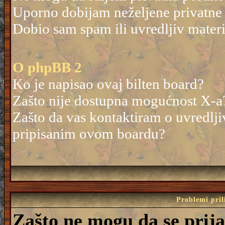
Uporno dobijam neželjene privatne
Dobio sam spam ili uvredljiv mater
O phpBB 2
Ko je napisao ovaj bilten board?
Zašto nije dostupna mogućnost X-a
Zašto da vas kontaktiram o uvredlji
pripisanim ovom boardu?
Problemi pril
Zašto ne mogu da se prij