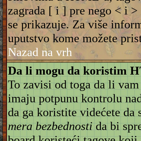
zagrada [ i ] pre nego < i >
se prikazuje. Za više info
uputstvo kome možete pristu
Nazad na vrh
Da li mogu da koristim
To zavisi od toga da li vam
imaju potpunu kontrolu na
da ga koristite videćete da
mera bezbednosti
da bi spr
board koristeći tagove koji