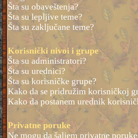
Šta su obaveštenja?
Šta su lepljive teme?
Šta su zaključane teme?
Korisnički nivoi i grupe
Šta su administratori?
Šta su urednici?
Šta su korisničke grupe?
Kako da se pridružim korisničkoj g
Kako da postanem urednik korisnič
Privatne poruke
Ne mogu da šaljem privatne poruke