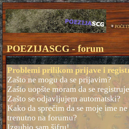
POČET
POEZIJASCG - forum
Problemi prilikom prijave i regist
Zašto ne mogu da se prijavim?
Zašto uopšte moram da se registruj
Zašto se odjavljujem automatski?
Kako da sprečim da se moje ime ne po
trenutno na forumu?
Izgubio sam šifru!