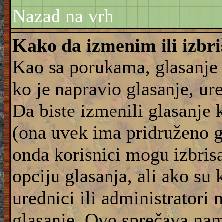
Nazad na vrh
Kako da izmenim ili izbr
Kao sa porukama, glasanje
ko je napravio glasanje, ur
Da biste izmenili glasanje 
(ona uvek ima pridruženo g
onda korisnici mogu izbrisat
opciju glasanja, ali ako su 
urednici ili administratori
glasanje. Ovo sprečava na