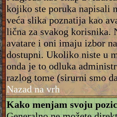
kojiko ste poruka napisali 
veća slika poznatija kao ava
lična za svakog korisnika.
avatare i oni imaju izbor na
dostupni. Ukoliko niste u m
onda je to odluka administra
razlog tome (sirurni smo da
Nazad na vrh
Kako menjam svoju pozic
Generalno ne možete direkt