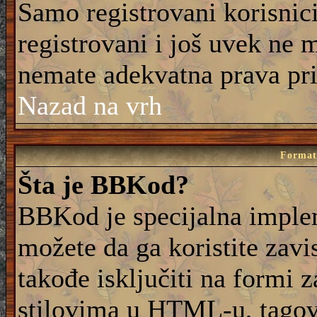
Samo registrovani korisnic
registrovani i još uvek ne 
nemate adekvatna prava pri
Nazad na vrh
Formati
Šta je BBKod?
BBKod je specijalna imple
možete da ga koristite zavi
takođe isključiti na formi 
stilovima u HTML-u, tagovi