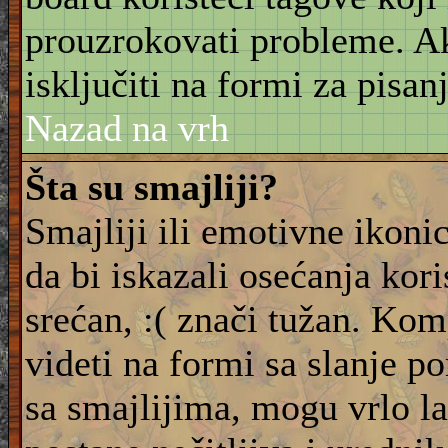
prouzrokovati probleme. 
isključiti na formi za pisanj
Nazad na vrh
Šta su smajliji?
Smajliji ili emotivne ikonic
da bi iskazali osećanja kori
srećan, :( znači tužan. Kom
videti na formi sa slanje p
sa smajlijima, mogu vrlo l