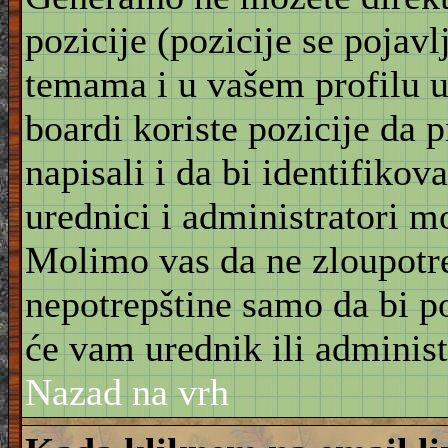
pozicije (pozicije se pojav
temama i u vašem profilu u 
boardi koriste pozicije da 
napisali i da bi identifikov
urednici i administratori m
Molimo vas da ne zloupotre
nepotrepštine samo da bi po
će vam urednik ili administ
Nazad na vrh