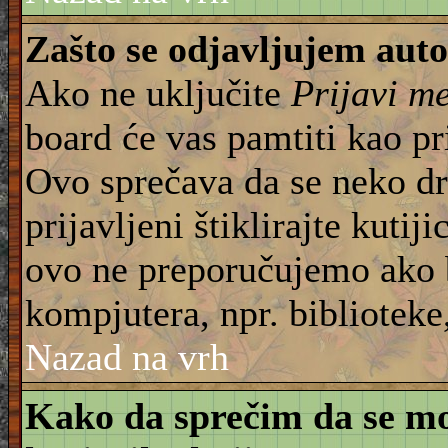
Zašto se odjavljujem aut
Ako ne uključite
Prijavi m
board će vas pamtiti kao pr
Ovo sprečava da se neko dru
prijavljeni štiklirajte kuti
ovo ne preporučujemo ako b
kompjutera, npr. biblioteke,
Nazad na vrh
Kako da sprečim da se moj