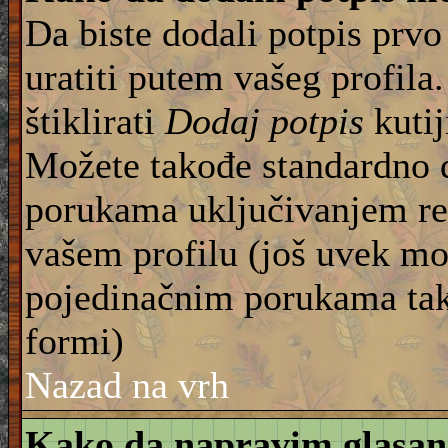
Da biste dodali potpis prvo
uratiti putem vašeg profila
štiklirati
Dodaj potpis
kutij
Možete takođe standardno 
porukama uključivanjem re
vašem profilu (još uvek mo
pojedinačnim porukama tako
formi)
Nazad na vrh
Kako da napravim glasan