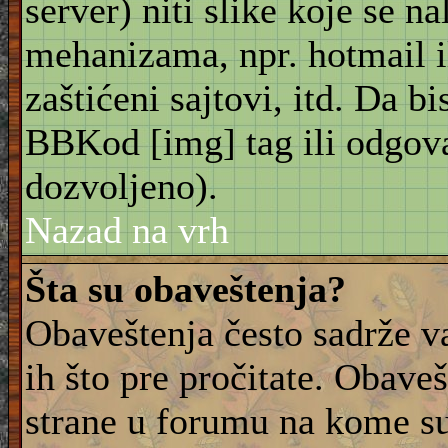
server) niti slike koje se n
mehanizama, npr. hotmail i
zaštićeni sajtovi, itd. Da bis
BBKod [img] tag ili odgov
dozvoljeno).
Nazad na vrh
Šta su obaveštenja?
Obaveštenja često sadrže va
ih što pre pročitate. Obave
strane u forumu na kome su 