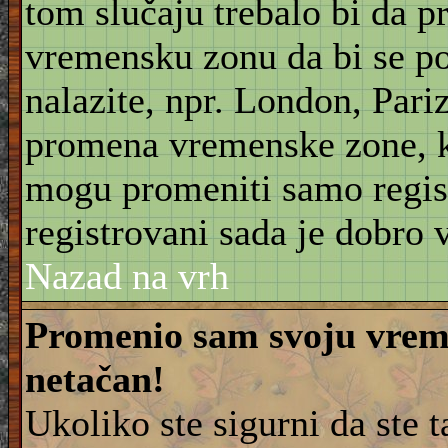
tom slučaju trebalo bi da 
vremensku zonu da bi se po
nalazite, npr. London, Pariz
promena vremenske zone, 
mogu promeniti samo regist
registrovani sada je dobro v
Nazad na vrh
Promenio sam svoju vreme
netačan!
Ukoliko ste sigurni da ste 