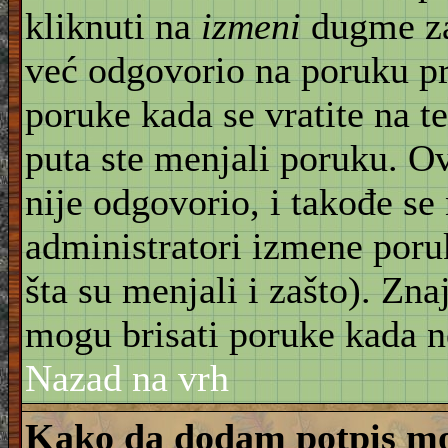
kliknuti na
izmeni
dugme za
već odgovorio na poruku pr
poruke kada se vratite na t
puta ste menjali poruku. O
nije odgovorio, i takođe se 
administratori izmene poru
šta su menjali i zašto). Znaj
mogu brisati poruke kada n
Nazad na vrh
Kako da dodam potpis mo