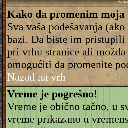
Pode
Kako da promenim moja 
Sva vaša podešavanja (ako 
bazi. Da biste im pristupili
pri vrhu stranice ali možda 
omogućiti da promenite po
Nazad na vrh
Vreme je pogrešno!
Vreme je obično tačno, u sv
vreme prikazano u vremensk