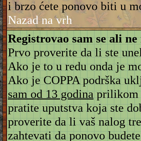
i brzo ćete ponovo biti u m
Nazad na vrh
Registrovao sam se ali ne
Prvo proverite da li ste une
Ako je to u redu onda je m
Ako je COPPA podrška uklju
sam od 13 godina
prilikom 
pratite uputstva koja ste d
proverite da li vaš nalog tr
zahtevati da ponovo budete r