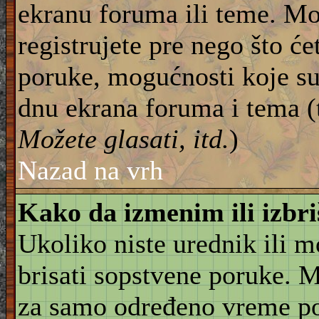
ekranu foruma ili teme. Mo
registrujete pre nego što će
poruke, mogućnosti koje su
dnu ekrana foruma i tema (
Možete glasati, itd.
)
Nazad na vrh
Kako da izmenim ili izbr
Ukoliko niste urednik ili 
brisati sopstvene poruke. 
za samo određeno vreme pos