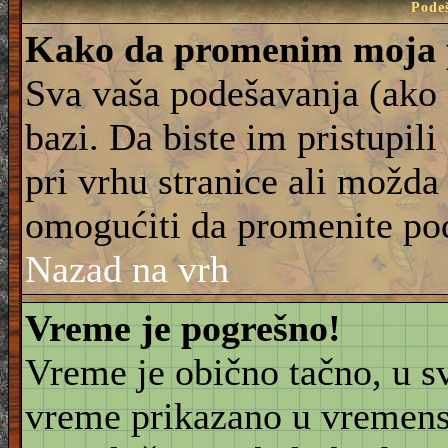
Pode
Kako da promenim moja 
Sva vaša podešavanja (ako 
bazi. Da biste im pristupili
pri vrhu stranice ali možda 
omogućiti da promenite po
Nazad na vrh
Vreme je pogrešno!
Vreme je obično tačno, u sv
vreme prikazano u vremensk