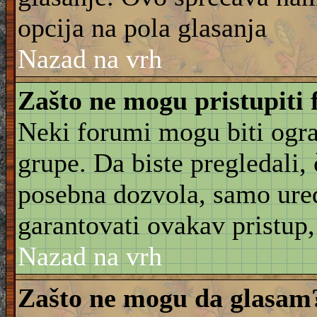
opcija na pola glasanja
Nazad na vrh
Zašto ne mogu pristupiti
Neki forumi mogu biti ogra
grupe. Da biste pregledali, č
posebna dozvola, samo ure
garantovati ovakav pristup, 
Nazad na vrh
Zašto ne mogu da glasam