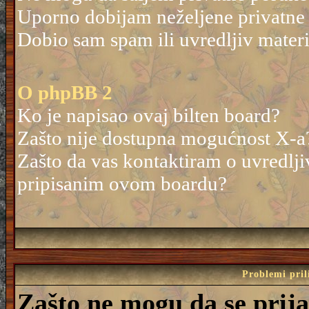
Uporno dobijam neželjene privatne
Dobio sam spam ili uvredljiv mater
O phpBB 2
Ko je napisao ovaj bilten board?
Zašto nije dostupna mogućnost X-a
Zašto da vas kontaktiram o uvredlji
pripisanim ovom boardu?
Problemi pril
Zašto ne mogu da se prij