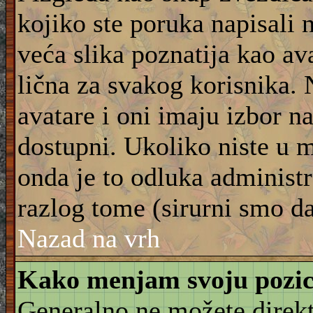
kojiko ste poruka napisali 
veća slika poznatija kao ava
lična za svakog korisnika.
avatare i oni imaju izbor na
dostupni. Ukoliko niste u m
onda je to odluka administra
razlog tome (sirurni smo da
Nazad na vrh
Kako menjam svoju pozic
Generalno ne možete direkt