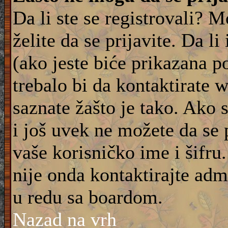
Da li ste se registrovali? M
želite da se prijavite. Da l
(ako jeste biće prikazana p
trebalo bi da kontaktirate 
saznate žašto je tako. Ako 
i još uvek ne možete da se 
vaše korisničko ime i šifru
nije onda kontaktirajte adm
u redu sa boardom.
Nazad na vrh