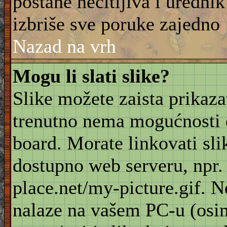
postane nečitljiva i urednik
izbriše sve poruke zajedno
Nazad na vrh
Mogu li slati slike?
Slike možete zaista prikaz
trenutno nema mogućnosti d
board. Morate linkovati sli
dostupno web serveru, npr
place.net/my-picture.gif. N
nalaze na vašem PC-u (osi