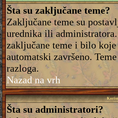
Šta su zaključane teme?
Zaključane teme su postavl
urednika ili administrator
zaključane teme i bilo koje 
automatski završeno. Teme
razloga.
Nazad na vrh
Korisn
Šta su administratori?