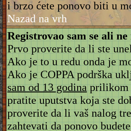
i brzo ćete ponovo biti u m
Nazad na vrh
Registrovao sam se ali ne
Prvo proverite da li ste une
Ako je to u redu onda je m
Ako je COPPA podrška uklju
sam od 13 godina
prilikom 
pratite uputstva koja ste d
proverite da li vaš nalog tr
zahtevati da ponovo budete r