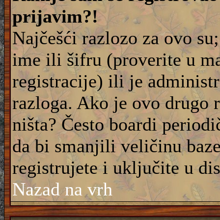
prijavim?!
Najčešći razlozo za ovo su;
ime ili šifru (proverite u m
registracije) ili je adminis
razloga. Ako je ovo drugo 
ništa? Često boardi periodi
da bi smanjili veličinu baz
registrujete i uključite u di
Nazad na vrh