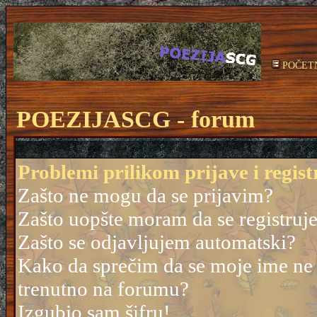
POČET
POEZIJASCG - forum
Problemi prilikom prijave i regist
Zašto ne mogu da se prijavim?
Zašto uopšte moram da se registruj
Zašto se odjavljujem automatski?
Kako da sprečim da se moje ime ne po
trenutno na forumu?
Izgubio sam šifru!