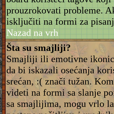
prouzrokovati probleme. 
isključiti na formi za pisanj
Nazad na vrh
Šta su smajliji?
Smajliji ili emotivne ikonic
da bi iskazali osećanja kori
srećan, :( znači tužan. Kom
videti na formi sa slanje p
sa smajlijima, mogu vrlo l