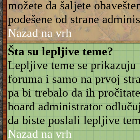
možete da šaljete obavešten
podešene od strane adminis
Nazad na vrh
Šta su lepljive teme?
Lepljive teme se prikazuju
foruma i samo na prvoj stra
pa bi trebalo da ih pročitat
board administrator odluču
da biste poslali lepljive t
Nazad na vrh