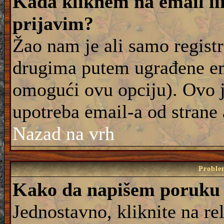
Kada kliknem na email lin
prijavim?
Žao nam je ali samo registr
drugima putem ugrađene em
omogući ovu opciju). Ovo j
upotreba email-a od strane
Nazad na vrh
Proble
Kako da napišem poruku
Jednostavno, kliknite na r