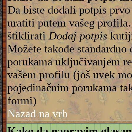
Da biste dodali potpis prvo
uratiti putem vašeg profila
štiklirati
Dodaj potpis
kutij
Možete takođe standardno 
porukama uključivanjem re
vašem profilu (još uvek mo
pojedinačnim porukama tako
formi)
Nazad na vrh
Kako da napravim glasan