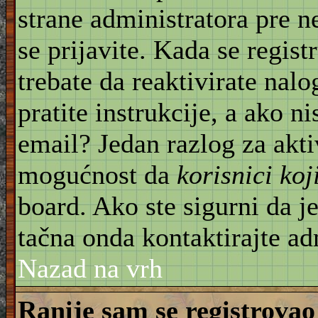
strane administratora pre 
se prijavite. Kada se regist
trebate da reaktivirate nal
pratite instrukcije, a ako ni
email? Jedan razlog za akti
mogućnost da
korisnici ko
board. Ako ste sigurni da je
tačna onda kontaktirajte ad
Nazad na vrh
Ranije sam se registrovao