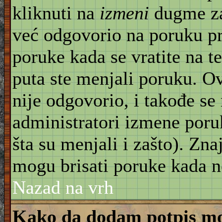
kliknuti na
izmeni
dugme za
već odgovorio na poruku pr
poruke kada se vratite na t
puta ste menjali poruku. O
nije odgovorio, i takođe se 
administratori izmene poru
šta su menjali i zašto). Znaj
mogu brisati poruke kada n
Nazad na vrh
Kako da dodam potpis mo