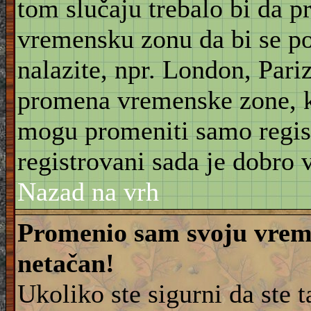
tom slučaju trebalo bi da 
vremensku zonu da bi se po
nalazite, npr. London, Pariz
promena vremenske zone, 
mogu promeniti samo regist
registrovani sada je dobro v
Nazad na vrh
Promenio sam svoju vreme
netačan!
Ukoliko ste sigurni da ste 