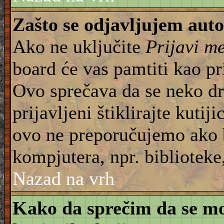
Zašto se odjavljujem aut
Ako ne uključite
Prijavi m
board će vas pamtiti kao pr
Ovo sprečava da se neko dru
prijavljeni štiklirajte kuti
ovo ne preporučujemo ako b
kompjutera, npr. biblioteke,
Nazad na vrh
Kako da sprečim da se moj