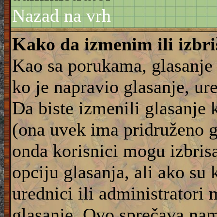
Nazad na vrh
Kako da izmenim ili izbr
Kao sa porukama, glasanje
ko je napravio glasanje, ur
Da biste izmenili glasanje 
(ona uvek ima pridruženo g
onda korisnici mogu izbrisat
opciju glasanja, ali ako su 
urednici ili administratori
glasanje. Ovo sprečava na