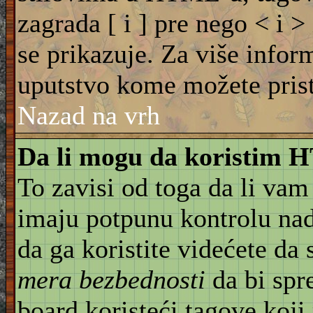
zagrada [ i ] pre nego < i >
se prikazuje. Za više info
uputstvo kome možete pristu
Nazad na vrh
Da li mogu da koristim
To zavisi od toga da li vam
imaju potpunu kontrolu na
da ga koristite videćete da
mera bezbednosti
da bi spr
board koristeći tagove koji