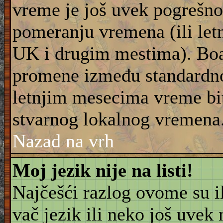
vreme je još uvek pogrešno
pomeranju vremena (ili let
UK i drugim mestima). Boar
promene između standardn
letnjim mesecima vreme bit
stvarnog lokalnog vremena
Nazad na vrh
Moj jezik nije na listi!
Najčešći razlog ovome su il
vač jezik ili neko još uvek