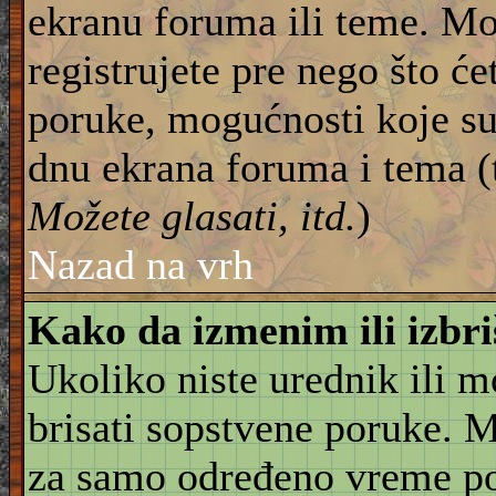
ekranu foruma ili teme. Mo
registrujete pre nego što će
poruke, mogućnosti koje su
dnu ekrana foruma i tema (
Možete glasati, itd.
)
Nazad na vrh
Kako da izmenim ili izbr
Ukoliko niste urednik ili 
brisati sopstvene poruke. 
za samo određeno vreme pos