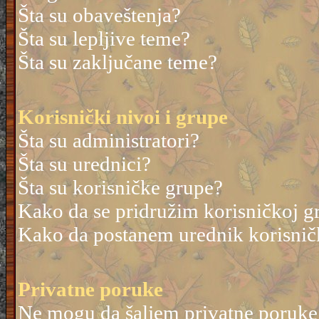
Šta su obaveštenja?
Šta su lepljive teme?
Šta su zaključane teme?
Korisnički nivoi i grupe
Šta su administratori?
Šta su urednici?
Šta su korisničke grupe?
Kako da se pridružim korisničkoj g
Kako da postanem urednik korisnič
Privatne poruke
Ne mogu da šaljem privatne poruke