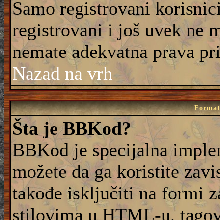
Samo registrovani korisnic
registrovani i još uvek ne 
nemate adekvatna prava pri
Nazad na vrh
Formati
Šta je BBKod?
BBKod je specijalna imple
možete da ga koristite zavi
takođe isključiti na formi 
stilovima u HTML-u, tagovi