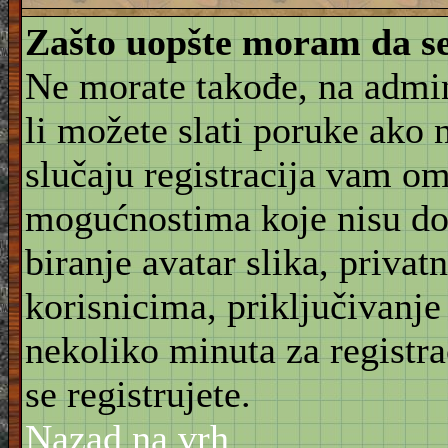
Zašto uopšte moram da se
Ne morate takođe, na admin
li možete slati poruke ako 
slučaju registracija vam o
mogućnostima koje nisu do
biranje avatar slika, priva
korisnicima, priključivanje
nekoliko minuta za registr
se registrujete.
Nazad na vrh