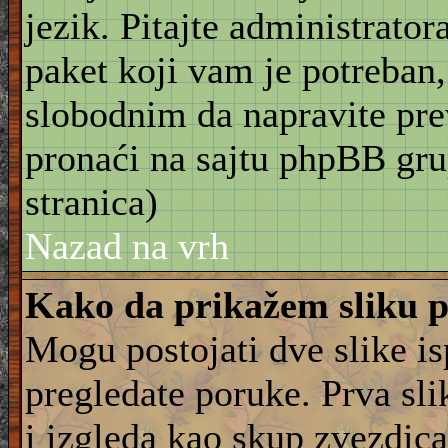
jezik. Pitajte administrator
paket koji vam je potreban,
slobodnim da napravite pre
pronaći na sajtu phpBB gru
stranica)
Nazad na vrh
Kako da prikažem sliku 
Mogu postojati dve slike i
pregledate poruke. Prva slik
i izgleda kao skup zvezdica