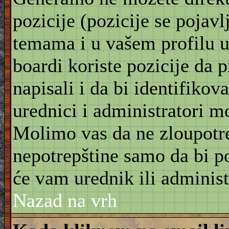
pozicije (pozicije se pojav
temama i u vašem profilu u 
boardi koriste pozicije da 
napisali i da bi identifikov
urednici i administratori m
Molimo vas da ne zloupotre
nepotrepštine samo da bi po
će vam urednik ili administ
Nazad na vrh