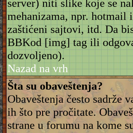
server) niti slike koje se n
mehanizama, npr. hotmail i
zaštićeni sajtovi, itd. Da bis
BBKod [img] tag ili odgov
dozvoljeno).
Nazad na vrh
Šta su obaveštenja?
Obaveštenja često sadrže va
ih što pre pročitate. Obave
strane u forumu na kome su 