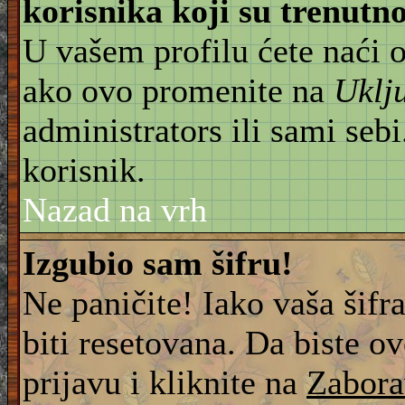
korisnika koji su trenut
U vašem profilu ćete naći 
ako ovo promenite na
Uklj
administrators ili sami sebi
korisnik.
Nazad na vrh
Izgubio sam šifru!
Ne paničite! Iako vaša šifr
biti resetovana. Da biste ov
prijavu i kliknite na
Zabora