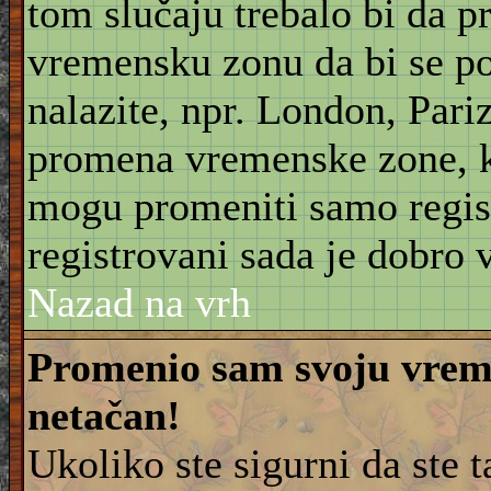
tom slučaju trebalo bi da 
vremensku zonu da bi se po
nalazite, npr. London, Pariz
promena vremenske zone, 
mogu promeniti samo regist
registrovani sada je dobro v
Nazad na vrh
Promenio sam svoju vreme
netačan!
Ukoliko ste sigurni da ste 