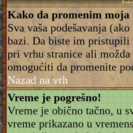
Pode
Kako da promenim moja 
Sva vaša podešavanja (ako 
bazi. Da biste im pristupili
pri vrhu stranice ali možda 
omogućiti da promenite po
Nazad na vrh
Vreme je pogrešno!
Vreme je obično tačno, u sv
vreme prikazano u vremensk