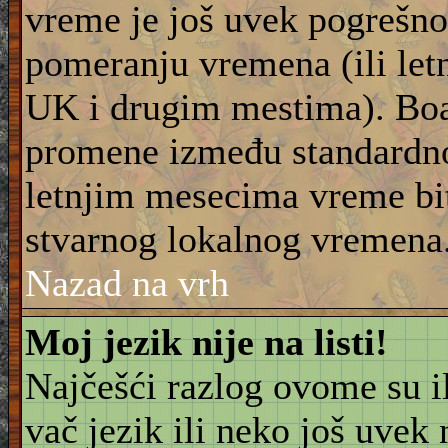
vreme je još uvek pogrešno
pomeranju vremena (ili let
UK i drugim mestima). Boar
promene između standardn
letnjim mesecima vreme bit
stvarnog lokalnog vremena
Nazad na vrh
Moj jezik nije na listi!
Najčešći razlog ovome su il
vač jezik ili neko još uvek