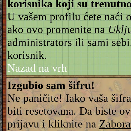
korisnika koji su trenut
U vašem profilu ćete naći 
ako ovo promenite na
Uklj
administrators ili sami sebi
korisnik.
Nazad na vrh
Izgubio sam šifru!
Ne paničite! Iako vaša šifr
biti resetovana. Da biste ov
prijavu i kliknite na
Zabora