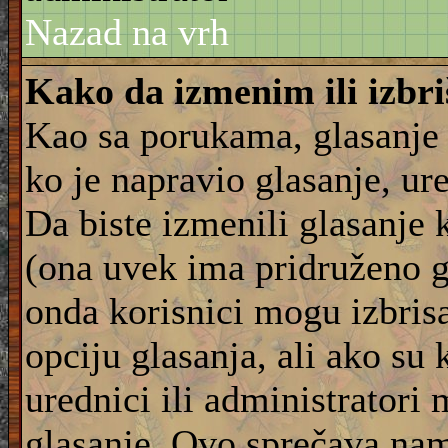
Nazad na vrh
Kako da izmenim ili izbr
Kao sa porukama, glasanje
ko je napravio glasanje, ur
Da biste izmenili glasanje 
(ona uvek ima pridruženo g
onda korisnici mogu izbrisat
opciju glasanja, ali ako su 
urednici ili administratori
glasanje. Ovo sprečava na