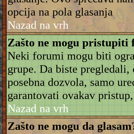
opcija na pola glasanja
Nazad na vrh
Zašto ne mogu pristupiti
Neki forumi mogu biti ogra
grupe. Da biste pregledali, č
posebna dozvola, samo ure
garantovati ovakav pristup, 
Nazad na vrh
Zašto ne mogu da glasam