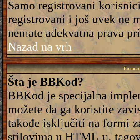
Samo registrovani korisnic
registrovani i još uvek ne 
nemate adekvatna prava pri
Nazad na vrh
Formati
Šta je BBKod?
BBKod je specijalna imple
možete da ga koristite zavi
takođe isključiti na formi 
stilovima u HTML-u, tagovi