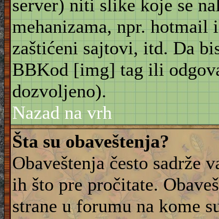
server) niti slike koje se n
mehanizama, npr. hotmail i
zaštićeni sajtovi, itd. Da bis
BBKod [img] tag ili odgov
dozvoljeno).
Nazad na vrh
Šta su obaveštenja?
Obaveštenja često sadrže va
ih što pre pročitate. Obave
strane u forumu na kome su 