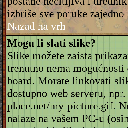
postane nečitljiva i urednik
izbriše sve poruke zajedno
Nazad na vrh
Mogu li slati slike?
Slike možete zaista prikaz
trenutno nema mogućnosti d
board. Morate linkovati sli
dostupno web serveru, npr
place.net/my-picture.gif. N
nalaze na vašem PC-u (osi