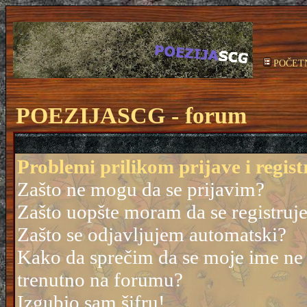
POČET
POEZIJASCG - forum
Problemi prilikom prijave i regist
Zašto ne mogu da se prijavim?
Zašto uopšte moram da se registruj
Zašto se odjavljujem automatski?
Kako da sprečim da se moje ime ne po
trenutno na forumu?
Izgubio sam šifru!