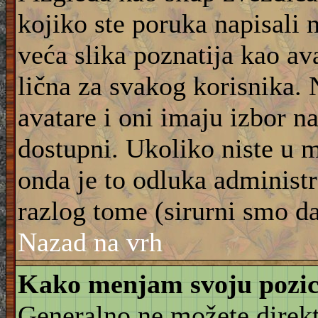
kojiko ste poruka napisali 
veća slika poznatija kao ava
lična za svakog korisnika.
avatare i oni imaju izbor na
dostupni. Ukoliko niste u m
onda je to odluka administra
razlog tome (sirurni smo da
Nazad na vrh
Kako menjam svoju pozic
Generalno ne možete direkt