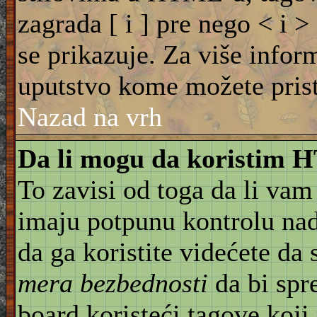
zagrada [ i ] pre nego < i >
se prikazuje. Za više info
uputstvo kome možete pristu
Nazad na vrh
Da li mogu da koristim
To zavisi od toga da li vam
imaju potpunu kontrolu na
da ga koristite videćete da
mera bezbednosti
da bi spr
board koristeći tagove koji