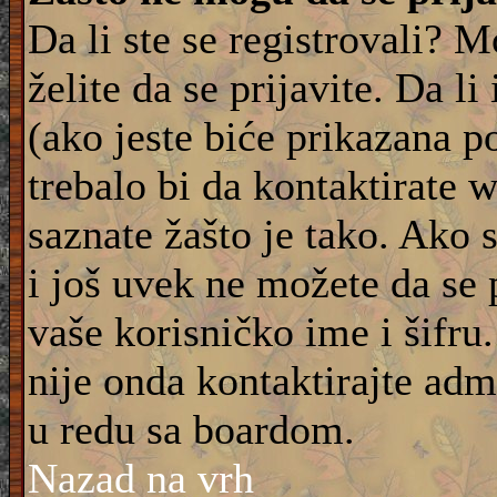
Da li ste se registrovali? M
želite da se prijavite. Da l
(ako jeste biće prikazana p
trebalo bi da kontaktirate 
saznate žašto je tako. Ako 
i još uvek ne možete da se 
vaše korisničko ime i šifru
nije onda kontaktirajte adm
u redu sa boardom.
Nazad na vrh