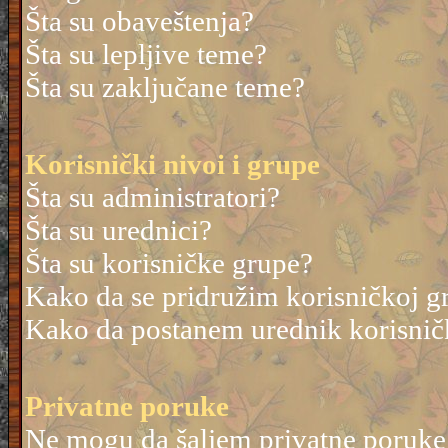
Šta su obaveštenja?
Šta su lepljive teme?
Šta su zaključane teme?
Korisnički nivoi i grupe
Šta su administratori?
Šta su urednici?
Šta su korisničke grupe?
Kako da se pridružim korisničkoj g
Kako da postanem urednik korisnič
Privatne poruke
Ne mogu da šaljem privatne poruke