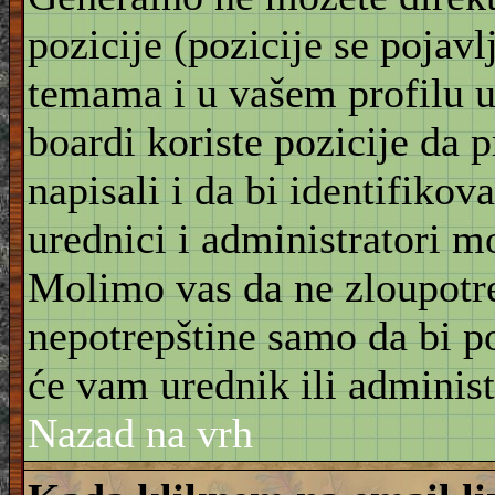
pozicije (pozicije se pojav
temama i u vašem profilu u 
boardi koriste pozicije da 
napisali i da bi identifikov
urednici i administratori m
Molimo vas da ne zloupotre
nepotrepštine samo da bi po
će vam urednik ili administ
Nazad na vrh