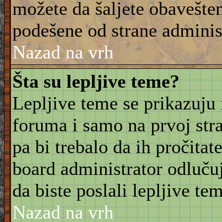
možete da šaljete obavešten
podešene od strane adminis
Nazad na vrh
Šta su lepljive teme?
Lepljive teme se prikazuju
foruma i samo na prvoj stra
pa bi trebalo da ih pročitat
board administrator odluču
da biste poslali lepljive t
Nazad na vrh