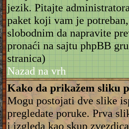
jezik. Pitajte administrator
paket koji vam je potreban,
slobodnim da napravite pre
pronaći na sajtu phpBB gru
stranica)
Nazad na vrh
Kako da prikažem sliku 
Mogu postojati dve slike i
pregledate poruke. Prva slik
i izgleda kao skup zvezdica