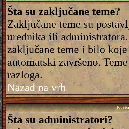
Šta su zaključane teme?
Zaključane teme su postavl
urednika ili administrator
zaključane teme i bilo koje 
automatski završeno. Teme
razloga.
Nazad na vrh
Korisn
Šta su administratori?