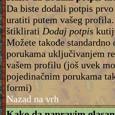
Da biste dodali potpis prvo
uratiti putem vašeg profila
štiklirati
Dodaj potpis
kutij
Možete takođe standardno 
porukama uključivanjem re
vašem profilu (još uvek mo
pojedinačnim porukama tako
formi)
Nazad na vrh
Kako da napravim glasan