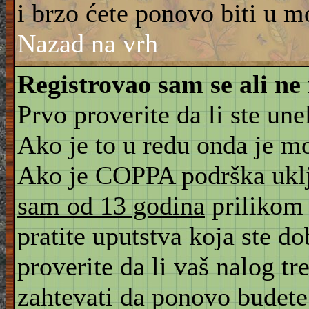
i brzo ćete ponovo biti u m
Nazad na vrh
Registrovao sam se ali ne
Prvo proverite da li ste une
Ako je to u redu onda je m
Ako je COPPA podrška uklju
sam od 13 godina
prilikom 
pratite uputstva koja ste d
proverite da li vaš nalog tr
zahtevati da ponovo budete r