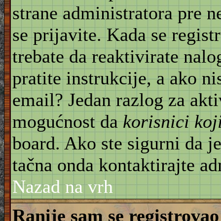
strane administratora pre 
se prijavite. Kada se regist
trebate da reaktivirate nal
pratite instrukcije, a ako ni
email? Jedan razlog za akti
mogućnost da
korisnici ko
board. Ako ste sigurni da je
tačna onda kontaktirajte ad
Nazad na vrh
Ranije sam se registrovao