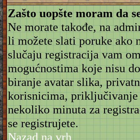
Zašto uopšte moram da se
Ne morate takođe, na admin
li možete slati poruke ako 
slučaju registracija vam o
mogućnostima koje nisu do
biranje avatar slika, priva
korisnicima, priključivanje
nekoliko minuta za registr
se registrujete.
Nazad na vrh