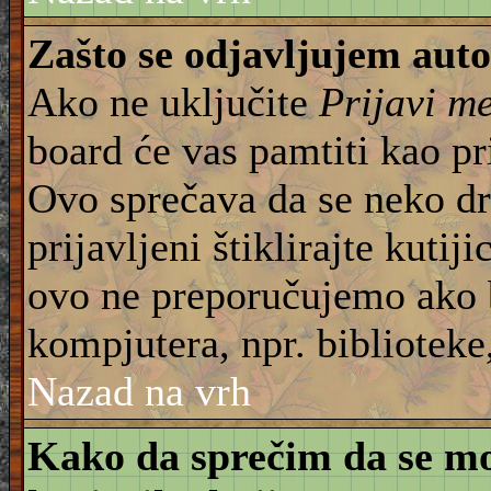
Zašto se odjavljujem aut
Ako ne uključite
Prijavi m
board će vas pamtiti kao pr
Ovo sprečava da se neko dru
prijavljeni štiklirajte kuti
ovo ne preporučujemo ako b
kompjutera, npr. biblioteke,
Nazad na vrh
Kako da sprečim da se moj