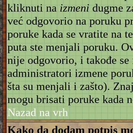
kliknuti na
izmeni
dugme za
već odgovorio na poruku pr
poruke kada se vratite na t
puta ste menjali poruku. O
nije odgovorio, i takođe se 
administratori izmene poru
šta su menjali i zašto). Znaj
mogu brisati poruke kada n
Nazad na vrh
Kako da dodam potpis mo