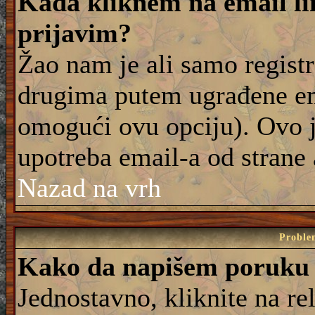
Kada kliknem na email lin
prijavim?
Žao nam je ali samo registr
drugima putem ugrađene em
omogući ovu opciju). Ovo j
upotreba email-a od strane
Nazad na vrh
Proble
Kako da napišem poruku
Jednostavno, kliknite na r