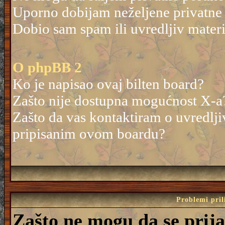
Uporno dobijam neželjene privatne
Dobio sam spam ili uvredljiv mater
O phpBB 2
Ko je napisao ovaj bilten board?
Zašto nije dostupna mogućnost X-a
Zašto da vas kontaktiram o uvredlji
pripisanim ovom boardu?
Problemi pril
Zašto ne mogu da se prij