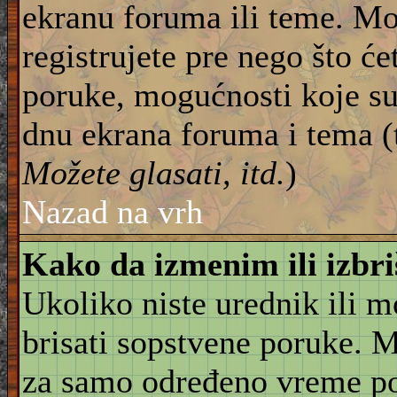
ekranu foruma ili teme. Mo
registrujete pre nego što će
poruke, mogućnosti koje su
dnu ekrana foruma i tema (
Možete glasati, itd.
)
Nazad na vrh
Kako da izmenim ili izbr
Ukoliko niste urednik ili 
brisati sopstvene poruke. 
za samo određeno vreme pos