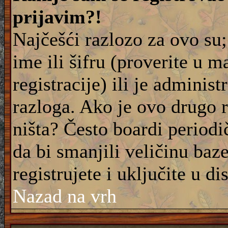
prijavim?!
Najčešći razlozo za ovo su;
ime ili šifru (proverite u m
registracije) ili je adminis
razloga. Ako je ovo drugo 
ništa? Često boardi periodi
da bi smanjili veličinu baz
registrujete i uključite u di
Nazad na vrh