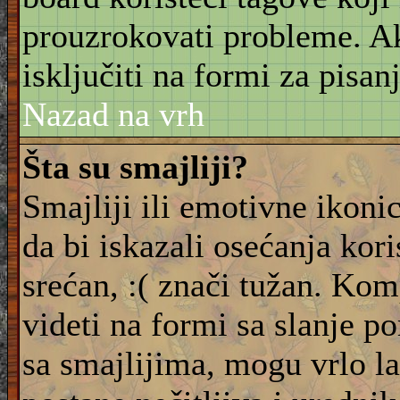
prouzrokovati probleme. 
isključiti na formi za pisanj
Nazad na vrh
Šta su smajliji?
Smajliji ili emotivne ikonic
da bi iskazali osećanja kori
srećan, :( znači tužan. Kom
videti na formi sa slanje p
sa smajlijima, mogu vrlo l