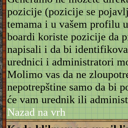
pozicije (pozicije se pojav
temama i u vašem profilu u 
boardi koriste pozicije da 
napisali i da bi identifikov
urednici i administratori m
Molimo vas da ne zloupotre
nepotrepštine samo da bi po
će vam urednik ili administ
Nazad na vrh