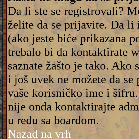
Da li ste se registrovali? M
želite da se prijavite. Da l
(ako jeste biće prikazana p
trebalo bi da kontaktirate 
saznate žašto je tako. Ako 
i još uvek ne možete da se 
vaše korisničko ime i šifru
nije onda kontaktirajte adm
u redu sa boardom.
Nazad na vrh