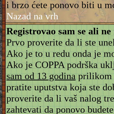
i brzo ćete ponovo biti u m
Nazad na vrh
Registrovao sam se ali ne
Prvo proverite da li ste une
Ako je to u redu onda je m
Ako je COPPA podrška uklju
sam od 13 godina
prilikom 
pratite uputstva koja ste d
proverite da li vaš nalog tr
zahtevati da ponovo budete r