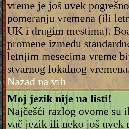
vreme je još uvek pogrešno
pomeranju vremena (ili let
UK i drugim mestima). Boar
promene između standardn
letnjim mesecima vreme bit
stvarnog lokalnog vremena
Nazad na vrh
Moj jezik nije na listi!
Najčešći razlog ovome su il
vač jezik ili neko još uvek