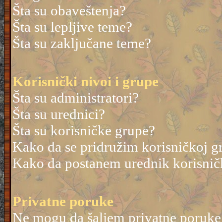
Šta su obaveštenja?
Šta su lepljive teme?
Šta su zaključane teme?
Korisnički nivoi i grupe
Šta su administratori?
Šta su urednici?
Šta su korisničke grupe?
Kako da se pridružim korisničkoj g
Kako da postanem urednik korisnič
Privatne poruke
Ne mogu da šaljem privatne poruke