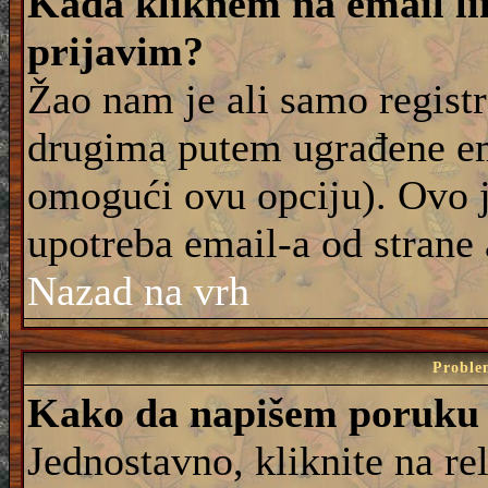
Kada kliknem na email lin
prijavim?
Žao nam je ali samo registr
drugima putem ugrađene em
omogući ovu opciju). Ovo j
upotreba email-a od strane
Nazad na vrh
Proble
Kako da napišem poruku
Jednostavno, kliknite na r