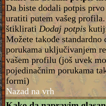
Da biste dodali potpis prvo
uratiti putem vašeg profila
štiklirati
Dodaj potpis
kutij
Možete takođe standardno 
porukama uključivanjem re
vašem profilu (još uvek mo
pojedinačnim porukama tako
formi)
Nazad na vrh
Kako da napravim glasan