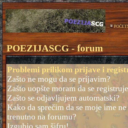
POČET
POEZIJASCG - forum
Problemi prilikom prijave i regist
Zašto ne mogu da se prijavim?
Zašto uopšte moram da se registruj
Zašto se odjavljujem automatski?
Kako da sprečim da se moje ime ne po
trenutno na forumu?
Izgubio sam šifru!