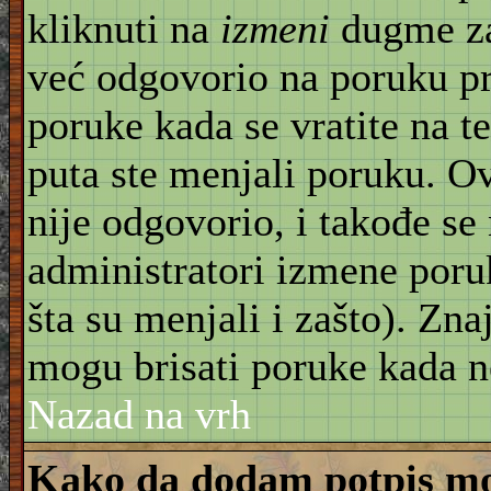
kliknuti na
izmeni
dugme za
već odgovorio na poruku pr
poruke kada se vratite na t
puta ste menjali poruku. O
nije odgovorio, i takođe se 
administratori izmene poru
šta su menjali i zašto). Znaj
mogu brisati poruke kada n
Nazad na vrh
Kako da dodam potpis mo