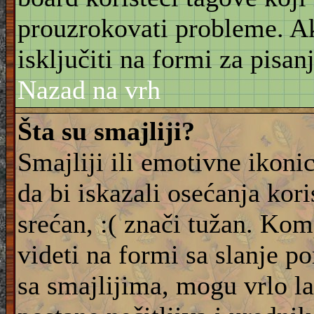
prouzrokovati probleme. 
isključiti na formi za pisanj
Nazad na vrh
Šta su smajliji?
Smajliji ili emotivne ikonic
da bi iskazali osećanja kori
srećan, :( znači tužan. Kom
videti na formi sa slanje p
sa smajlijima, mogu vrlo l