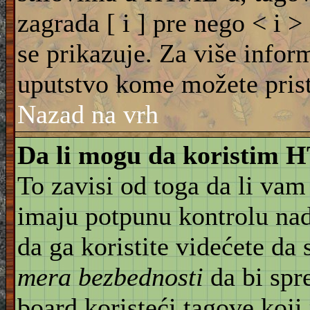
zagrada [ i ] pre nego < i >
se prikazuje. Za više info
uputstvo kome možete pristu
Nazad na vrh
Da li mogu da koristim
To zavisi od toga da li vam
imaju potpunu kontrolu na
da ga koristite videćete da
mera bezbednosti
da bi spr
board koristeći tagove koji