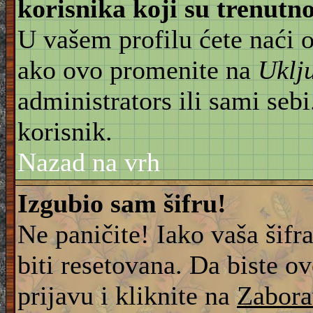
korisnika koji su trenut
U vašem profilu ćete naći 
ako ovo promenite na
Uklj
administrators ili sami sebi
korisnik.
Nazad na vrh
Izgubio sam šifru!
Ne paničite! Iako vaša šifr
biti resetovana. Da biste ov
prijavu i kliknite na
Zabora