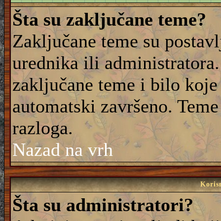
Šta su zaključane teme?
Zaključane teme su postavl
urednika ili administrator
zaključane teme i bilo koje 
automatski završeno. Teme
razloga.
Nazad na vrh
Korisn
Šta su administratori?