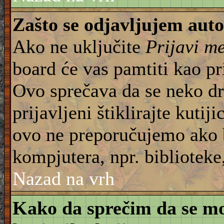
Zašto se odjavljujem aut
Ako ne uključite
Prijavi m
board će vas pamtiti kao pr
Ovo sprečava da se neko dru
prijavljeni štiklirajte kuti
ovo ne preporučujemo ako b
kompjutera, npr. biblioteke,
Nazad na vrh
Kako da sprečim da se moj