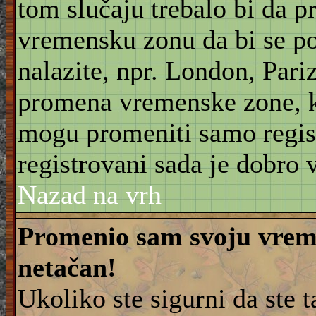
tom slučaju trebalo bi da 
vremensku zonu da bi se po
nalazite, npr. London, Pariz
promena vremenske zone, 
mogu promeniti samo regist
registrovani sada je dobro v
Nazad na vrh
Promenio sam svoju vreme
netačan!
Ukoliko ste sigurni da ste 