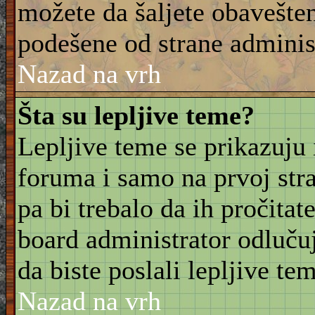
možete da šaljete obavešten
podešene od strane adminis
Nazad na vrh
Šta su lepljive teme?
Lepljive teme se prikazuju
foruma i samo na prvoj stra
pa bi trebalo da ih pročitat
board administrator odluču
da biste poslali lepljive t
Nazad na vrh