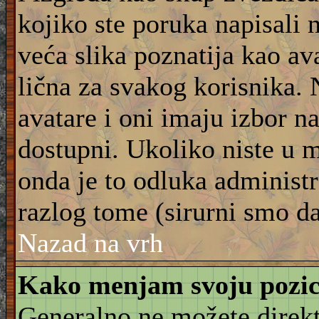
kojiko ste poruka napisali 
veća slika poznatija kao ava
lična za svakog korisnika.
avatare i oni imaju izbor na
dostupni. Ukoliko niste u m
onda je to odluka administra
razlog tome (sirurni smo da
Nazad na vrh
Kako menjam svoju pozic
Generalno ne možete direkt