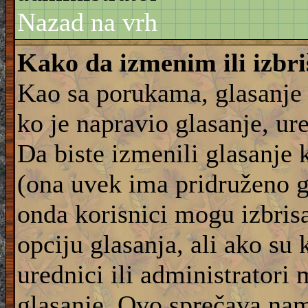
Nazad na vrh
Kako da izmenim ili izbr
Kao sa porukama, glasanje
ko je napravio glasanje, ur
Da biste izmenili glasanje 
(ona uvek ima pridruženo g
onda korisnici mogu izbrisat
opciju glasanja, ali ako su 
urednici ili administratori
glasanje. Ovo sprečava na