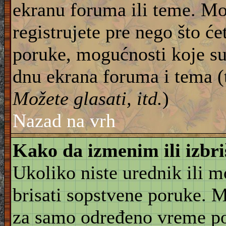
ekranu foruma ili teme. Mo
registrujete pre nego što će
poruke, mogućnosti koje su
dnu ekrana foruma i tema (
Možete glasati, itd.
)
Nazad na vrh
Kako da izmenim ili izbr
Ukoliko niste urednik ili 
brisati sopstvene poruke. 
za samo određeno vreme pos