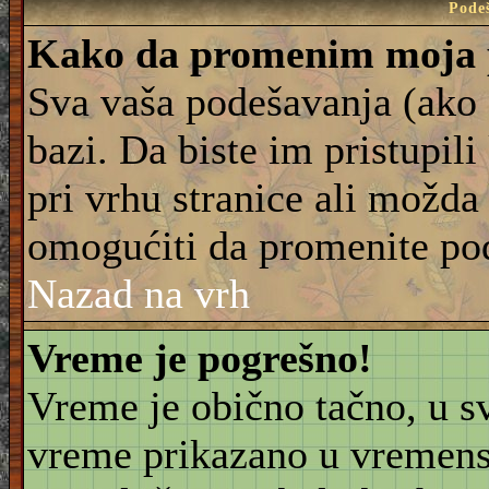
Pode
Kako da promenim moja 
Sva vaša podešavanja (ako 
bazi. Da biste im pristupili
pri vrhu stranice ali možda 
omogućiti da promenite po
Nazad na vrh
Vreme je pogrešno!
Vreme je obično tačno, u sv
vreme prikazano u vremensk