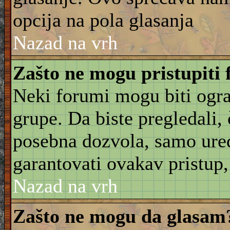
opcija na pola glasanja
Nazad na vrh
Zašto ne mogu pristupiti
Neki forumi mogu biti ogra
grupe. Da biste pregledali, č
posebna dozvola, samo ure
garantovati ovakav pristup, 
Nazad na vrh
Zašto ne mogu da glasam