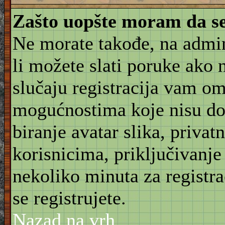
Zašto uopšte moram da se
Ne morate takođe, na admin
li možete slati poruke ako 
slučaju registracija vam o
mogućnostima koje nisu do
biranje avatar slika, priva
korisnicima, priključivanje
nekoliko minuta za registr
se registrujete.
Nazad na vrh