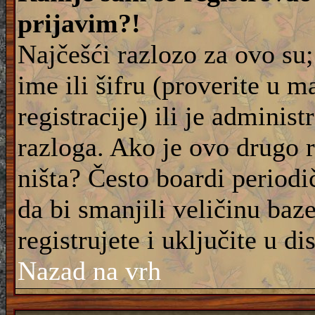
prijavim?!
Najčešći razlozo za ovo su;
ime ili šifru (proverite u m
registracije) ili je adminis
razloga. Ako je ovo drugo 
ništa? Često boardi periodi
da bi smanjili veličinu baz
registrujete i uključite u di
Nazad na vrh