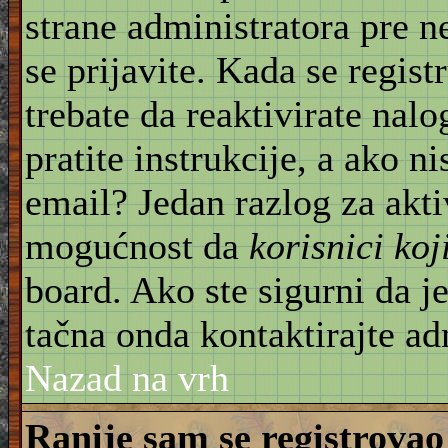
strane administratora pre 
se prijavite. Kada se regist
trebate da reaktivirate nal
pratite instrukcije, a ako ni
email? Jedan razlog za akti
mogućnost da
korisnici ko
board. Ako ste sigurni da je
tačna onda kontaktirajte ad
Nazad na vrh
Ranije sam se registrovao