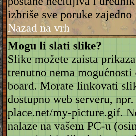
postane nečitljiva i urednik
izbriše sve poruke zajedno
Nazad na vrh
Mogu li slati slike?
Slike možete zaista prikaz
trenutno nema mogućnosti d
board. Morate linkovati sli
dostupno web serveru, npr
place.net/my-picture.gif. N
nalaze na vašem PC-u (osi