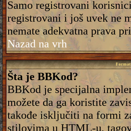
Samo registrovani korisnic
registrovani i još uvek ne 
nemate adekvatna prava pri
Nazad na vrh
Formati
Šta je BBKod?
BBKod je specijalna imple
možete da ga koristite zavi
takođe isključiti na formi 
stilovima u HTML-u, tagovi