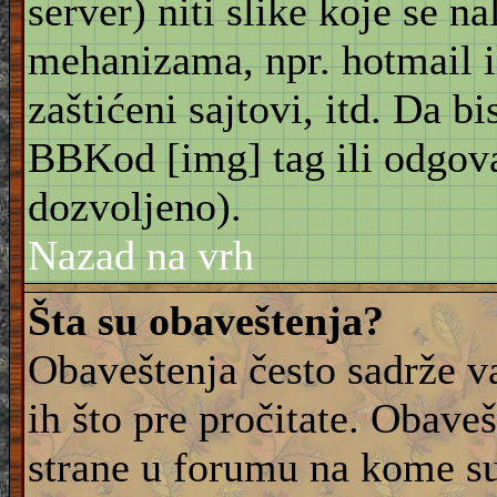
server) niti slike koje se n
mehanizama, npr. hotmail i
zaštićeni sajtovi, itd. Da bis
BBKod [img] tag ili odgov
dozvoljeno).
Nazad na vrh
Šta su obaveštenja?
Obaveštenja često sadrže va
ih što pre pročitate. Obave
strane u forumu na kome su 