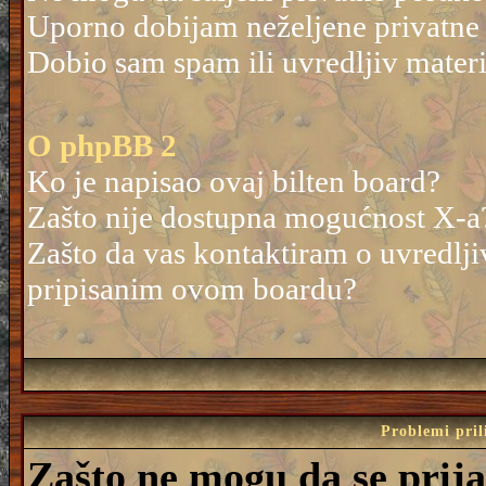
Uporno dobijam neželjene privatne
Dobio sam spam ili uvredljiv mater
O phpBB 2
Ko je napisao ovaj bilten board?
Zašto nije dostupna mogućnost X-a
Zašto da vas kontaktiram o uvredlji
pripisanim ovom boardu?
Problemi pril
Zašto ne mogu da se prij