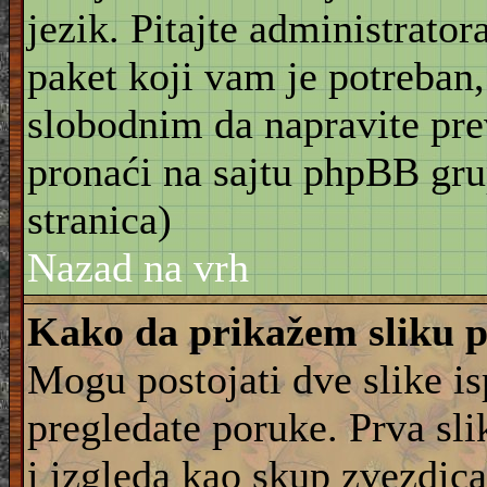
jezik. Pitajte administrator
paket koji vam je potreban,
slobodnim da napravite pre
pronaći na sajtu phpBB gru
stranica)
Nazad na vrh
Kako da prikažem sliku 
Mogu postojati dve slike i
pregledate poruke. Prva slik
i izgleda kao skup zvezdica