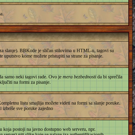
a.
i za slanje). BBKode je sličan stilovima u HTML-u, tagovi su
e uputstvo kome možete pristupiti sa strane za pisanje.
 da samo neki tagovi rade. Ovo je
mera bezbednosti
da bi sprečila
jučiti na formi za pisanje.
. Kompletnu listu smajlija možete videti na formi sa slanje poruke.
li izbriše sve poruke zajedno
u koja postoji na javno dostupno web serveru, npr.
erver) niti slike koje se nalaze iza authentifikacionih