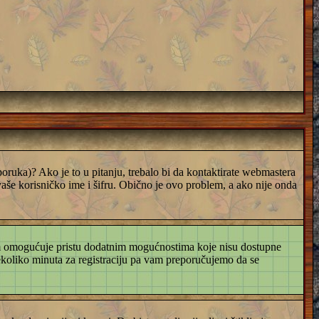
a poruka)? Ako je to u pitanju, trebalo bi da kontaktirate webmastera
 vaše korisničko ime i šifru. Obično je ovo problem, a ako nije onda
 vam omogućuje pristu dodatnim mogućnostima koje nisu dostupne
nekoliko minuta za registraciju pa vam preporučujemo da se