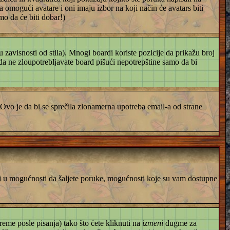
a omogući avatare i oni imaju izbor na koji način će avatars biti
mo da će biti dobar!)
zavisnosti od stila). Mnogi boardi koriste pozicije da prikažu broj
s da ne zloupotrebljavate board pišući nepotrepštine samo da bi
Ovo je da bi se sprečila zlonamerna upotreba email-a od strane
iti u mogućnosti da šaljete poruke, mogućnosti koje su vam dostupne
eme posle pisanja) tako što ćete kliknuti na
izmeni
dugme za