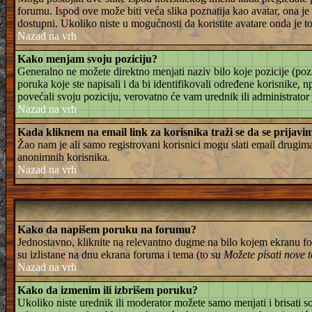
forumu. Ispod ove može biti veća slika poznatija kao avatar, ona je 
dostupni. Ukoliko niste u mogućnosti da koristite avatare onda je to 
Nazad na vrh
Kako menjam svoju poziciju?
Generalno ne možete direktno menjati naziv bilo koje pozicije (pozi
poruka koje ste napisali i da bi identifikovali određene korisnike, 
povećali svoju poziciju, verovatno će vam urednik ili administrator
Nazad na vrh
Kada kliknem na email link za korisnika traži se da se prijavi
Žao nam je ali samo registrovani korisnici mogu slati email drugi
anonimnih korisnika.
Nazad na vrh
Kako da napišem poruku na forumu?
Jednostavno, kliknite na relevantno dugme na bilo kojem ekranu for
su izlistane na dnu ekrana foruma i tema (to su
Možete pisati nove t
Nazad na vrh
Kako da izmenim ili izbrišem poruku?
Ukoliko niste urednik ili moderator možete samo menjati i brisati