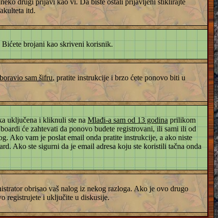
o drugi prijavi kao vi. Da biste ostali prijavljeni štiklirajte
kulteta itd.
. Bićete brojani kao skriveni korisnik.
boravio sam šifru
, pratite instrukcije i brzo ćete ponovo biti u
a uključena i kliknuli ste na
Mlađi-a sam od 13 godina
prilikom
 boardi će zahtevati da ponovo budete registrovani, ili sami ili od
og. Ako vam je poslat email onda pratite instrukcije, a ako niste
d. Ako ste sigurni da je email adresa koju ste koristili tačna onda
ministrator obrisao vaš nalog iz nekog razloga. Ako je ovo drugo
registrujete i uključite u diskusije.