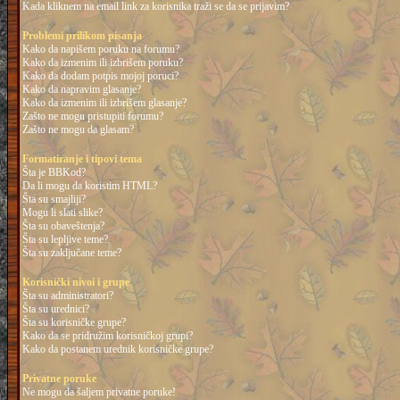
Kada kliknem na email link za korisnika traži se da se prijavim?
Problemi prilikom pisanja
Kako da napišem poruku na forumu?
Kako da izmenim ili izbrišem poruku?
Kako da dodam potpis mojoj poruci?
Kako da napravim glasanje?
Kako da izmenim ili izbrišem glasanje?
Zašto ne mogu pristupiti forumu?
Zašto ne mogu da glasam?
Formatiranje i tipovi tema
Šta je BBKod?
Da li mogu da koristim HTML?
Šta su smajliji?
Mogu li slati slike?
Šta su obaveštenja?
Šta su lepljive teme?
Šta su zaključane teme?
Korisnički nivoi i grupe
Šta su administratori?
Šta su urednici?
Šta su korisničke grupe?
Kako da se pridružim korisničkoj grupi?
Kako da postanem urednik korisničke grupe?
Privatne poruke
Ne mogu da šaljem privatne poruke!