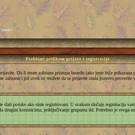
m boardu?
Problemi prilikom prijave i registracije
e prijavite. Da li imate zabranu pristupa boardu (ako jeste biće prikazan
emate zabranu i još uvek ne možete da se prijavite onda ponovo proverite
.
ete slati poruke ako niste registrovani. U svakom slučaju registracija
aila drugim korisnicima, priključivanje grupama itd. Potrebno je svega 