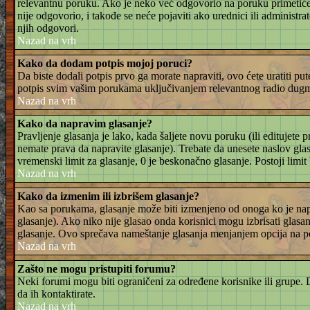
relevantnu poruku. Ako je neko već odgovorio na poruku primetićete
nije odgovorio, i takođe se neće pojaviti ako urednici ili administr
njih odgovori.
Nazad na vrh
Kako da dodam potpis mojoj poruci?
Da biste dodali potpis prvo ga morate napraviti, ovo ćete uratiti pu
potpis svim vašim porukama uključivanjem relevantnog radio dugmet
Nazad na vrh
Kako da napravim glasanje?
Pravljenje glasanja je lako, kada šaljete novu poruku (ili editujet
nemate prava da napravite glasanje). Trebate da unesete naslov glasa
vremenski limit za glasanje, 0 je beskonačno glasanje. Postoji limit
Nazad na vrh
Kako da izmenim ili izbrišem glasanje?
Kao sa porukama, glasanje može biti izmenjeno od onoga ko je napra
glasanje). Ako niko nije glasao onda korisnici mogu izbrisati glasanj
glasanje. Ovo sprečava nameštanje glasanja menjanjem opcija na p
Nazad na vrh
Zašto ne mogu pristupiti forumu?
Neki forumi mogu biti ograničeni za određene korisnike ili grupe. Da
da ih kontaktirate.
Nazad na vrh