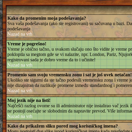
Kako da promenim moja podešavanja?
Sva vaša podešavanja (ako ste registrovani) su sačuvana u bazi. Da b
podešavanja
Nazad na vrh
Vreme je pogrešno!
Vreme je obično tačno, u svakom slučaju ono što vidite je vreme p
poklopila sa megtom gde se vi nalazite, npr. London, Pariz, Njujo
registrovani sada je dobro vreme da to i učinite!
Nazad na vrh
Promenio sam svoju vremensku zonu i sat je još uvek netačan!
Ukoliko ste sigurni da ste tačno podesili vremensku zonu i vreme 
nije dizajniran da razlikuje promene između standardnog i pomeren
Nazad na vrh
Moj jezik nije na listi!
Najčešći razlog ovome su ili administrator nije instalirao vač jezik 
ne postoji osećajte se slobodnim da napravite prevod. Više informa
Nazad na vrh
Kako da prikažem sliku pored mog korisničkog imena?
Mogu postojati dve slike ispod korisničkog imena kada pregledate po