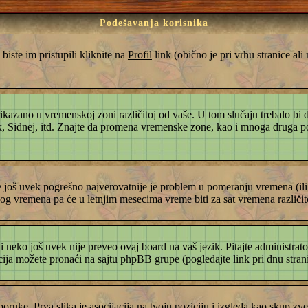
Podešavanja korisnika
iste im pristupili kliknite na
Profil
link (obično je pri vrhu stranice al
rikazano u vremenskoj zoni različitoj od vaše. U tom slučaju trebalo b
rk, Sidnej, itd. Znajte da promena vremenske zone, kao i mnoga druga p
je još uvek pogrešno najverovatnije je problem u pomeranju vremena (il
og vremena pa će u letnjim mesecima vreme biti za sat vremena različi
ili neko još uvek nije preveo ovaj board na vaš jezik. Pitajte administrato
cija možete pronaći na sajtu phpBB grupe (pogledajte link pri dnu stran
ruke. Prva slika je asocijacija na tvoju poziciju i izgleda kao skup zve