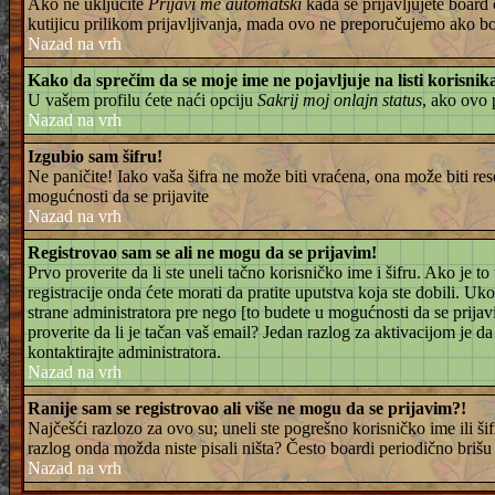
Ako ne uključite
Prijavi me automatski
kada se prijavljujete board 
kutijicu prilikom prijavljivanja, mada ovo ne preporučujemo ako boar
Nazad na vrh
Kako da sprečim da se moje ime ne pojavljuje na listi korisni
U vašem profilu ćete naći opciju
Sakrij moj onlajn status
, ako ovo
Nazad na vrh
Izgubio sam šifru!
Ne paničite! Iako vaša šifra ne može biti vraćena, ona može biti rese
mogućnosti da se prijavite
Nazad na vrh
Registrovao sam se ali ne mogu da se prijavim!
Prvo proverite da li ste uneli tačno korisničko ime i šifru. Ako j
registracije onda ćete morati da pratite uputstva koja ste dobili. Uk
strane administratora pre nego [to budete u mogućnosti da se prijavit
proverite da li je tačan vaš email? Jedan razlog za aktivacijom je 
kontaktirajte administratora.
Nazad na vrh
Ranije sam se registrovao ali više ne mogu da se prijavim?!
Najčešći razlozo za ovo su; uneli ste pogrešno korisničko ime ili šif
razlog onda možda niste pisali ništa? Često boardi periodično brišu k
Nazad na vrh