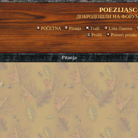
POEZIJASC
ДОБРОДОШЛИ НА ФОРУМ
POČETNA
Pitanja
Traži
Lista članova
Profil
Proveri poruke
Pitanja
u?