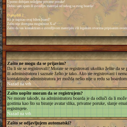
Uporno dobijam neželjene privatne poruke!
Dobio sam spam ili uvredljiv materijal od nekog sa ovog boarda!
O phpBB 2
Ko je napisao ovaj bilten board?
Zašto nije dostupna mogućnost X-a?
Zašto da vas kontaktiram o uvredljivom materijalu i/ili legalnim stvarima pripisanim ovo
Zašto ne mogu da se prijavim?
Da li ste se registrovali? Morate se registrovati ukoliko želite da s
ili administratora i saznate žašto je tako. Ako ste registrovani i n
kontaktirajte administratora jer možda nešto nije u redu sa boardom
Nazad na vrh
Zašto uopšte moram da se registrujem?
Ne morate takođe, na administratoru boarda je da odluči da li mož
gostima kao što su biranje avatar slika, privatne poruke, slanje em
registrujete.
Nazad na vrh
Zašto se odjavljujem automatski?