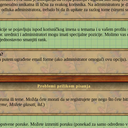
generalno unikatna ili lična za svakog korisnika. Na administratoru je d
odluka administratora, trebalo bi da ih upitate za razlog tome (sirurni s
cije se pojavljuju ispod korisničkog imena u temama i u vašem profilu u 
npr. urednici i administratori mogu imati specijalne pozicije. Molimo va
 jednostavno smanjiti rank.
m?
ma putem ugrađene email forme (ako administrator omogući ovu opciju). 
Problemi prilikom pisanja
uma ili teme. Možda ćete morati da se registrujete pre nego što ćete b
eme, Možete glasati, itd.
)
 sopstvene poruke. Možete izmrniti poruku (ponekad za samo određeno vr