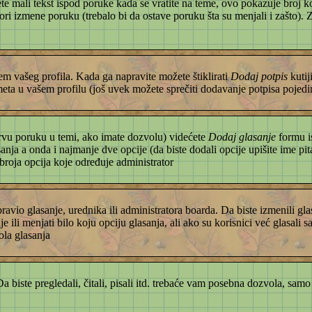
 mali tekst ispod poruke kada se vratite na teme, ovo pokazuje broj ko
atori izmene poruku (trebalo bi da ostave poruku šta su menjali i zašto).
tem vašeg profila. Kada ga napravite možete štiklirati
Dodaj potpis
kutij
a u vašem profilu (još uvek možete sprečiti dodavanje potpisa pojedin
e prvu poruku u temi, ako imate dozvolu) videćete
Dodaj glasanje
formu i
nja a onda i najmanje dve opcije (da biste dodali opcije upišite ime pita
 broja opcija koje određuje administrator
vio glasanje, urednika ili administratora boarda. Da biste izmenili gl
e ili menjati bilo koju opciju glasanja, ali ako su korisnici već glasali s
ola glasanja
 biste pregledali, čitali, pisali itd. trebaće vam posebna dozvola, samo