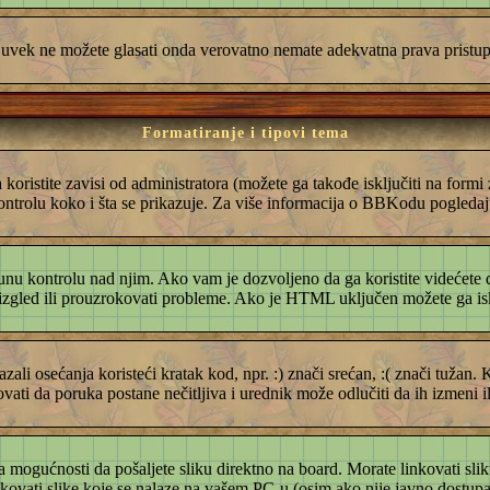
oš uvek ne možete glasati onda verovatno nemate adekvatna prava pristup
Formatiranje i tipovi tema
ristite zavisi od administratora (možete ga takođe isključiti na form
kontrolu koko i šta se prikazuje. Za više informacija o BBKodu pogledajt
punu kontrolu nad njim. Ako vam je dozvoljeno da ga koristite videćete
izgled ili prouzrokovati probleme. Ako je HTML uključen možete ga iskl
kazali osećanja koristeći kratak kod, npr. :) znači srećan, :( znači tužan
vati da poruka postane nečitljiva i urednik može odlučiti da ih izmeni i
 mogućnosti da pošaljete sliku direktno na board. Morate linkovati slik
ati slike koje se nalaze na vašem PC-u (osim ako nije javno dostupan s