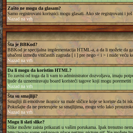
Zašto ne mogu da glasam?
Samo registrovani korisnici mogu glasati. Ako ste registrovani i j
Nazad na vrh
Šta je BBKod?
BBKod je specijalna implementacija HTML-a, a da li možete da ga ko
ubačeni između vitičastih zagrada [ i ] pre nego < i > i nude veću 
Nazad na vrh
Da li mogu da koristim HTML?
To zavisi od toga da li vam to administrator dozvoljava, imaju pot
ljude da uznemiravaju board koristeći tagove koji mogu poremetiti 
Nazad na vrh
Šta su smajliji?
Smajliji ili emotivne ikonice su male sličice koje se koriste da bi is
Pokušajte da ne preterujete sa smajlijima, mogu vrlo lako prouzroko
Nazad na vrh
Mogu li slati slike?
Slike možete zaista prikazati u vašim porukama. Ipak trenutno nema
http://www.some-unknown-place.net/my-picture.gif. Ne možete linkov