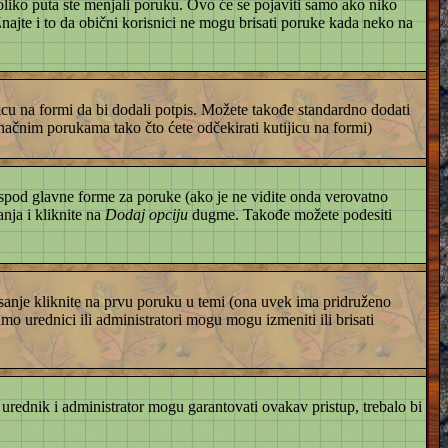
liko puta ste menjali poruku. Ovo će se pojaviti samo ako niko
 Znajte i to da obični korisnici ne mogu brisati poruke kada neko na
icu na formi da bi dodali potpis. Možete takođe standardno dodati
ačnim porukama tako čto ćete odčekirati kutijicu na formi)
spod glavne forme za poruke (ako je ne vidite onda verovatno
nja i kliknite na
Dodaj opciju
dugme. Takođe možete podesiti
asanje kliknite na prvu poruku u temi (ona uvek ima pridruženo
amo urednici ili administratori mogu mogu izmeniti ili brisati
 urednik i administrator mogu garantovati ovakav pristup, trebalo bi