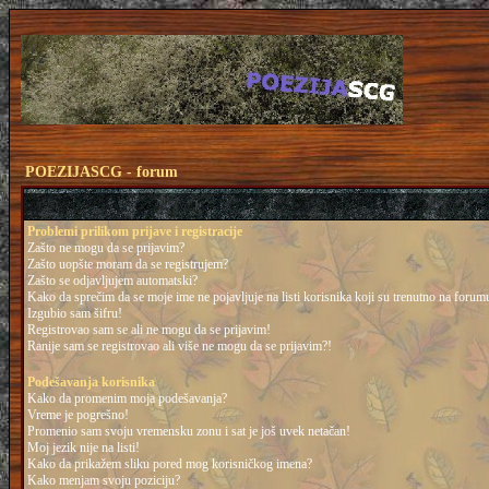
POEZIJASCG - forum
Problemi prilikom prijave i registracije
Zašto ne mogu da se prijavim?
Zašto uopšte moram da se registrujem?
Zašto se odjavljujem automatski?
Kako da sprečim da se moje ime ne pojavljuje na listi korisnika koji su trenutno na forum
Izgubio sam šifru!
Registrovao sam se ali ne mogu da se prijavim!
Ranije sam se registrovao ali više ne mogu da se prijavim?!
Podešavanja korisnika
Kako da promenim moja podešavanja?
Vreme je pogrešno!
Promenio sam svoju vremensku zonu i sat je još uvek netačan!
Moj jezik nije na listi!
Kako da prikažem sliku pored mog korisničkog imena?
Kako menjam svoju poziciju?