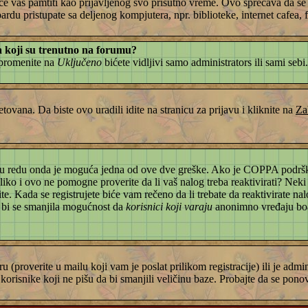
će vas pamtiti kao prijavljenog svo prisutno vreme. Ovo sprečava da se nek
du pristupate sa deljenog kompjutera, npr. biblioteke, internet cafea, fa
ka koji su trenutno na forumu?
 promenite na
Uključeno
bićete vidljivi samo administrators ili sami sebi
tovana. Da biste ovo uradili idite na stranicu za prijavu i kliknite na
Za
e to u redu onda je moguća jedna od ove dve greške. Ako je COPPA podršk
oliko i ovo ne pomogne proverite da li vaš nalog treba reaktivirati? Neki
e. Kada se registrujete biće vam rečeno da li trebate da reaktivirate nal
da bi se smanjila mogućnost da
korisnici koji varaju
anonimno vređaju boar
ru (proverite u mailu koji vam je poslat prilikom registracije) ili je ad
orisnike koji ne pišu da bi smanjili veličinu baze. Probajte da se ponovo 