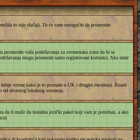
i možda to nije slučaj). To će vam omogućiti da promenite
i da promenite vaša podešavanja za vremensku zonu da bi se
odešavanja mogu promeniti samo registrovani korisnici. Ako niste
i letnje vreme kako je to poznato u UK i drugim mestima). Board
to od stvarnog lokalnog vremena.
ra da li može da instalira jezički paket koji vam je potreban, a ako
ica)
zdica ili kvadratića koji pokazuju kojiko ste poruka napisali na