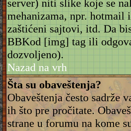
server) niti slike koje se n
mehanizama, npr. hotmail i
zaštićeni sajtovi, itd. Da bis
BBKod [img] tag ili odgov
dozvoljeno).
Nazad na vrh
Šta su obaveštenja?
Obaveštenja često sadrže va
ih što pre pročitate. Obave
strane u forumu na kome su 