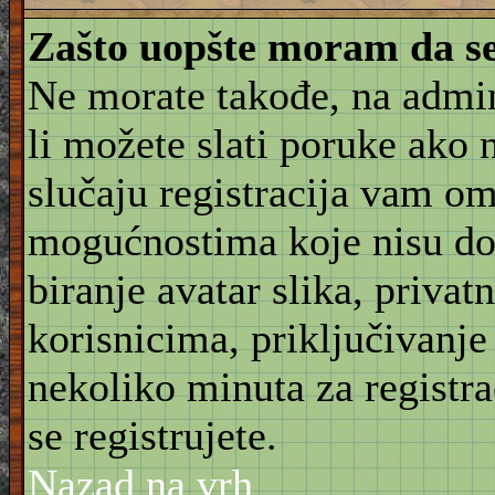
Zašto uopšte moram da se
Ne morate takođe, na admin
li možete slati poruke ako 
slučaju registracija vam o
mogućnostima koje nisu do
biranje avatar slika, priva
korisnicima, priključivanje
nekoliko minuta za registr
se registrujete.
Nazad na vrh