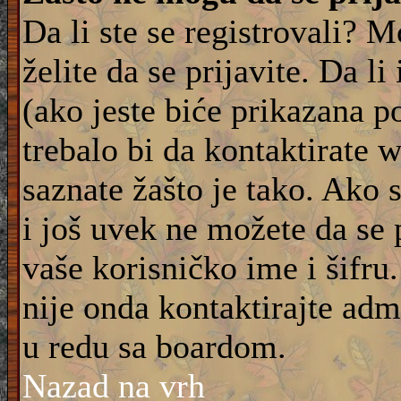
Da li ste se registrovali? M
želite da se prijavite. Da l
(ako jeste biće prikazana p
trebalo bi da kontaktirate 
saznate žašto je tako. Ako 
i još uvek ne možete da se 
vaše korisničko ime i šifru
nije onda kontaktirajte adm
u redu sa boardom.
Nazad na vrh