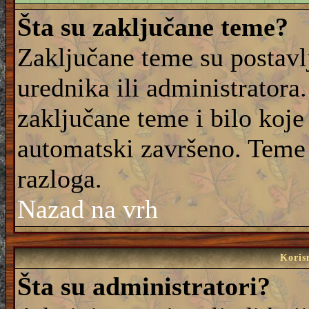
Šta su zaključane teme?
Zaključane teme su postavl
urednika ili administrator
zaključane teme i bilo koje 
automatski završeno. Teme
razloga.
Nazad na vrh
Korisn
Šta su administratori?