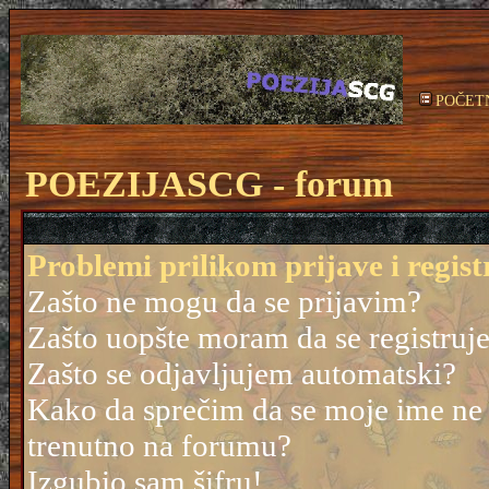
POČET
POEZIJASCG - forum
Problemi prilikom prijave i regist
Zašto ne mogu da se prijavim?
Zašto uopšte moram da se registruj
Zašto se odjavljujem automatski?
Kako da sprečim da se moje ime ne po
trenutno na forumu?
Izgubio sam šifru!