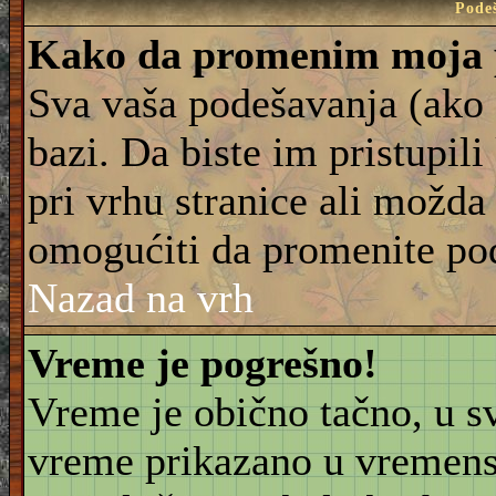
Pode
Kako da promenim moja 
Sva vaša podešavanja (ako 
bazi. Da biste im pristupili
pri vrhu stranice ali možda 
omogućiti da promenite po
Nazad na vrh
Vreme je pogrešno!
Vreme je obično tačno, u sv
vreme prikazano u vremensk