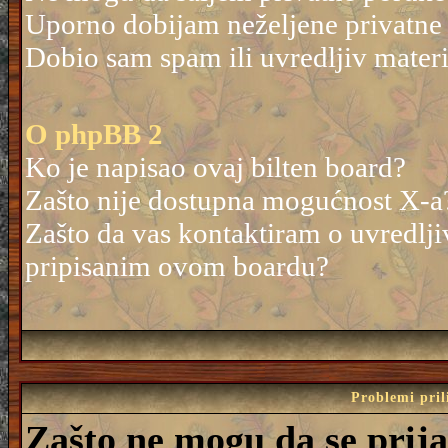
Uporno dobijam neželjene privatne
Dobio sam spam ili uvredljiv mater
O phpBB 2
Ko je napisao ovaj bilten board?
Zašto nije dostupna mogućnost X-a
Zašto da vas kontaktiram o uvredlji
pripisanim ovom boardu?
Problemi pril
Zašto ne mogu da se prij