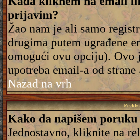
Kada kliknem na email lin
prijavim?
Žao nam je ali samo registr
drugima putem ugrađene em
omogući ovu opciju). Ovo j
upotreba email-a od strane
Nazad na vrh
Proble
Kako da napišem poruku
Jednostavno, kliknite na r