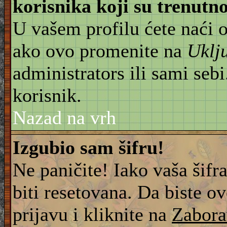
korisnika koji su trenut
U vašem profilu ćete naći 
ako ovo promenite na
Uklj
administrators ili sami sebi
korisnik.
Nazad na vrh
Izgubio sam šifru!
Ne paničite! Iako vaša šifr
biti resetovana. Da biste ov
prijavu i kliknite na
Zabora