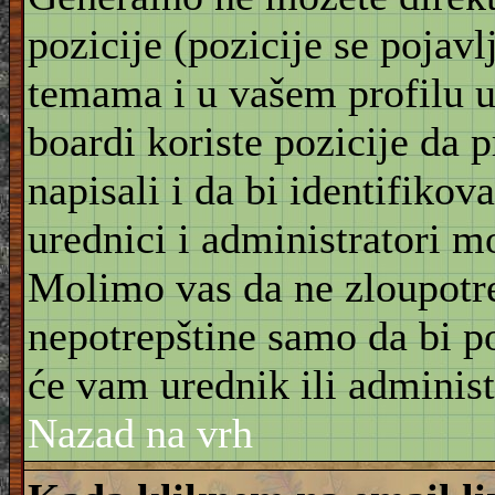
pozicije (pozicije se pojav
temama i u vašem profilu u 
boardi koriste pozicije da 
napisali i da bi identifikov
urednici i administratori m
Molimo vas da ne zloupotre
nepotrepštine samo da bi po
će vam urednik ili administ
Nazad na vrh