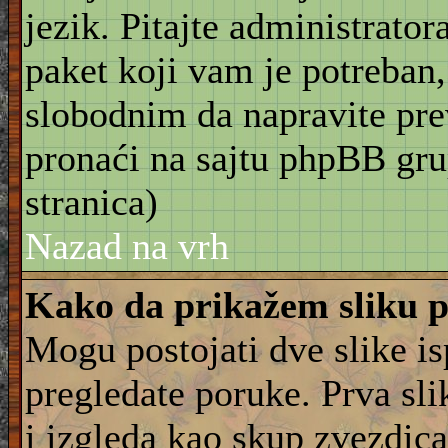
jezik. Pitajte administrator
paket koji vam je potreban,
slobodnim da napravite pre
pronaći na sajtu phpBB gru
stranica)
Nazad na vrh
Kako da prikažem sliku 
Mogu postojati dve slike i
pregledate poruke. Prva slik
i izgleda kao skup zvezdica