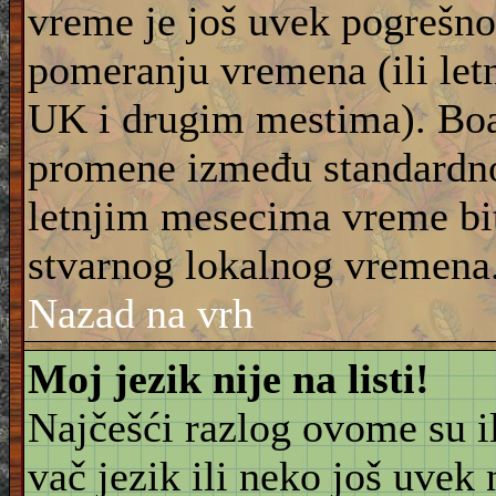
vreme je još uvek pogrešno
pomeranju vremena (ili let
UK i drugim mestima). Boar
promene između standardn
letnjim mesecima vreme bit
stvarnog lokalnog vremena
Nazad na vrh
Moj jezik nije na listi!
Najčešći razlog ovome su il
vač jezik ili neko još uvek