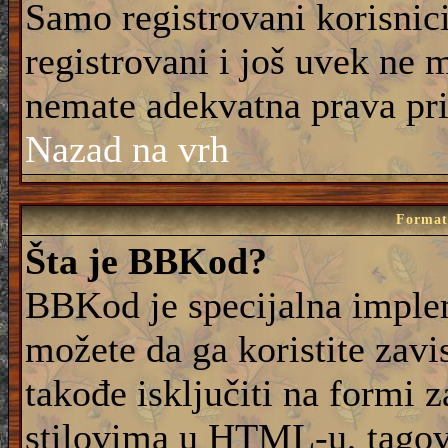
Samo registrovani korisnic
registrovani i još uvek ne 
nemate adekvatna prava pri
Nazad na vrh
Formati
Šta je BBKod?
BBKod je specijalna imple
možete da ga koristite zavi
takođe isključiti na formi 
stilovima u HTML-u, tagovi