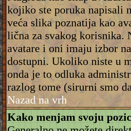
kojiko ste poruka napisali 
veća slika poznatija kao ava
lična za svakog korisnika.
avatare i oni imaju izbor na
dostupni. Ukoliko niste u m
onda je to odluka administra
razlog tome (sirurni smo da
Nazad na vrh
Kako menjam svoju pozic
Generalno ne možete direkt