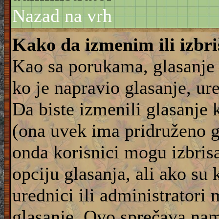
Nazad na vrh
Kako da izmenim ili izbr
Kao sa porukama, glasanje
ko je napravio glasanje, ur
Da biste izmenili glasanje 
(ona uvek ima pridruženo g
onda korisnici mogu izbrisat
opciju glasanja, ali ako su 
urednici ili administratori
glasanje. Ovo sprečava na