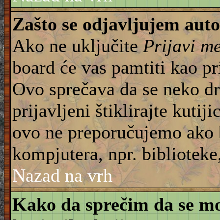
Zašto se odjavljujem aut
Ako ne uključite
Prijavi m
board će vas pamtiti kao pr
Ovo sprečava da se neko dru
prijavljeni štiklirajte kuti
ovo ne preporučujemo ako b
kompjutera, npr. biblioteke,
Nazad na vrh
Kako da sprečim da se moj