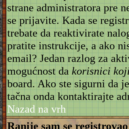
strane administratora pre 
se prijavite. Kada se regist
trebate da reaktivirate nal
pratite instrukcije, a ako ni
email? Jedan razlog za akti
mogućnost da
korisnici ko
board. Ako ste sigurni da je
tačna onda kontaktirajte ad
Nazad na vrh
Ranije sam se registrovao