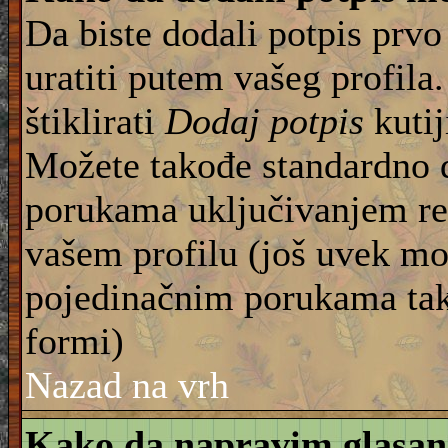
Da biste dodali potpis prvo
uratiti putem vašeg profila
štiklirati
Dodaj potpis
kutij
Možete takođe standardno 
porukama uključivanjem re
vašem profilu (još uvek mo
pojedinačnim porukama tako
formi)
Nazad na vrh
Kako da napravim glasan