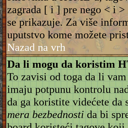
zagrada [ i ] pre nego < i >
se prikazuje. Za više info
uputstvo kome možete pristu
Nazad na vrh
Da li mogu da koristim
To zavisi od toga da li vam
imaju potpunu kontrolu na
da ga koristite videćete da
mera bezbednosti
da bi spr
board koristeći tagove koji