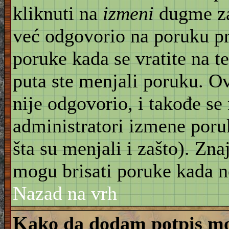
kliknuti na
izmeni
dugme za
već odgovorio na poruku pr
poruke kada se vratite na t
puta ste menjali poruku. O
nije odgovorio, i takođe se 
administratori izmene poru
šta su menjali i zašto). Znaj
mogu brisati poruke kada n
Nazad na vrh
Kako da dodam potpis mo