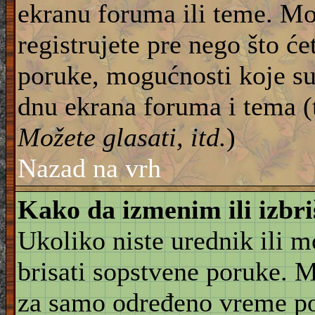
ekranu foruma ili teme. Mo
registrujete pre nego što će
poruke, mogućnosti koje su
dnu ekrana foruma i tema (
Možete glasati, itd.
)
Nazad na vrh
Kako da izmenim ili izbr
Ukoliko niste urednik ili 
brisati sopstvene poruke. 
za samo određeno vreme pos