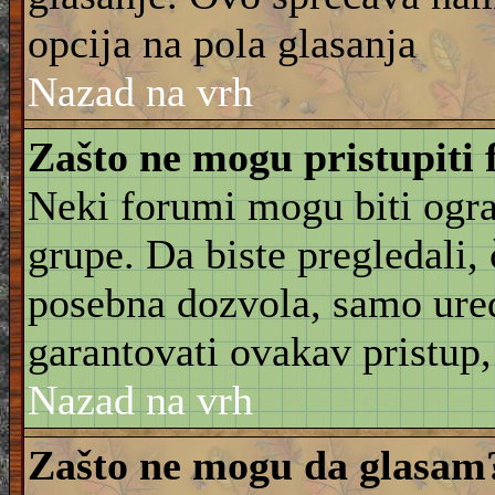
opcija na pola glasanja
Nazad na vrh
Zašto ne mogu pristupiti
Neki forumi mogu biti ogra
grupe. Da biste pregledali, č
posebna dozvola, samo ure
garantovati ovakav pristup, 
Nazad na vrh
Zašto ne mogu da glasam