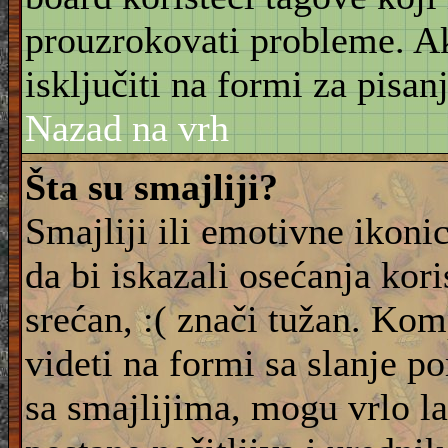
prouzrokovati probleme. 
isključiti na formi za pisanj
Nazad na vrh
Šta su smajliji?
Smajliji ili emotivne ikonic
da bi iskazali osećanja kori
srećan, :( znači tužan. Kom
videti na formi sa slanje p
sa smajlijima, mogu vrlo l