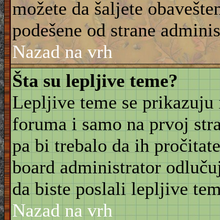
možete da šaljete obavešten
podešene od strane adminis
Nazad na vrh
Šta su lepljive teme?
Lepljive teme se prikazuju
foruma i samo na prvoj stra
pa bi trebalo da ih pročitat
board administrator odluču
da biste poslali lepljive t
Nazad na vrh