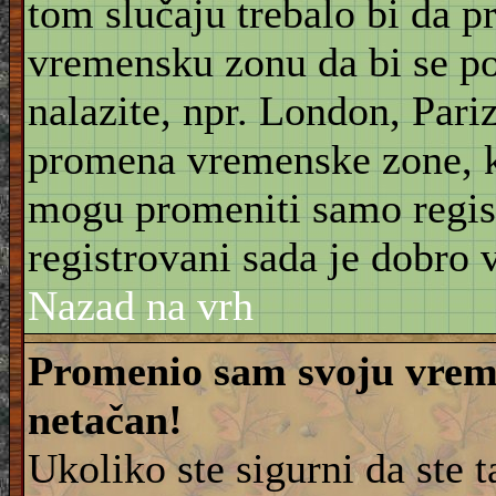
tom slučaju trebalo bi da 
vremensku zonu da bi se po
nalazite, npr. London, Pariz
promena vremenske zone, 
mogu promeniti samo regist
registrovani sada je dobro v
Nazad na vrh
Promenio sam svoju vreme
netačan!
Ukoliko ste sigurni da ste 