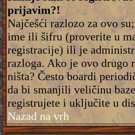
prijavim?!
Najčešći razlozo za ovo su;
ime ili šifru (proverite u m
registracije) ili je adminis
razloga. Ako je ovo drugo 
ništa? Često boardi periodi
da bi smanjili veličinu baz
registrujete i uključite u di
Nazad na vrh