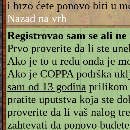
i brzo ćete ponovo biti u m
Nazad na vrh
Registrovao sam se ali ne
Prvo proverite da li ste une
Ako je to u redu onda je m
Ako je COPPA podrška uklju
sam od 13 godina
prilikom 
pratite uputstva koja ste d
proverite da li vaš nalog tr
zahtevati da ponovo budete r