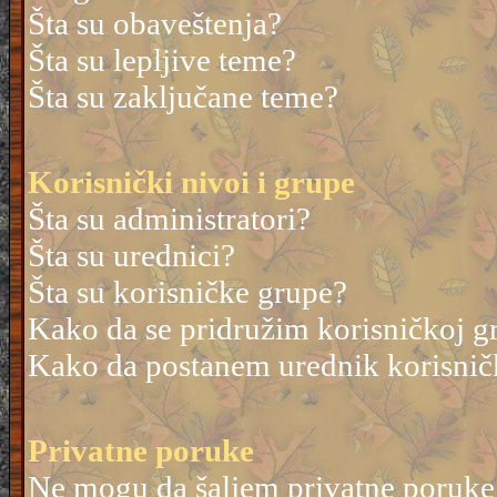
Šta su obaveštenja?
Šta su lepljive teme?
Šta su zaključane teme?
Korisnički nivoi i grupe
Šta su administratori?
Šta su urednici?
Šta su korisničke grupe?
Kako da se pridružim korisničkoj g
Kako da postanem urednik korisnič
Privatne poruke
Ne mogu da šaljem privatne poruke