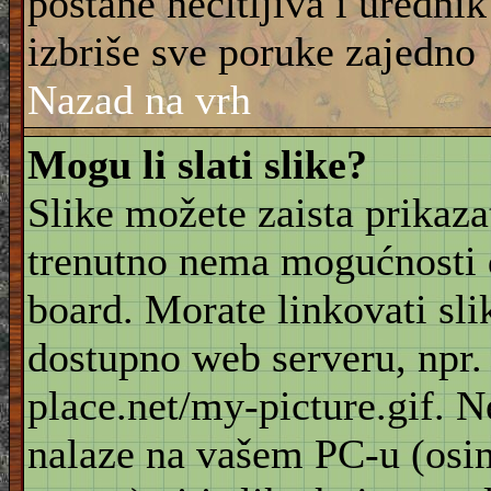
postane nečitljiva i urednik
izbriše sve poruke zajedno
Nazad na vrh
Mogu li slati slike?
Slike možete zaista prikaz
trenutno nema mogućnosti d
board. Morate linkovati sli
dostupno web serveru, npr
place.net/my-picture.gif. N
nalaze na vašem PC-u (osi