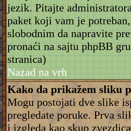
jezik. Pitajte administrator
paket koji vam je potreban,
slobodnim da napravite pre
pronaći na sajtu phpBB gru
stranica)
Nazad na vrh
Kako da prikažem sliku 
Mogu postojati dve slike i
pregledate poruke. Prva slik
i izgleda kao skup zvezdica