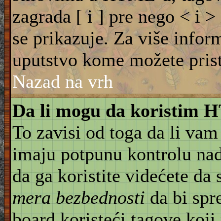
zagrada [ i ] pre nego < i >
se prikazuje. Za više info
uputstvo kome možete pristu
Nazad na vrh
Da li mogu da koristim
To zavisi od toga da li vam
imaju potpunu kontrolu na
da ga koristite videćete da
mera bezbednosti
da bi spr
board koristeći tagove koji