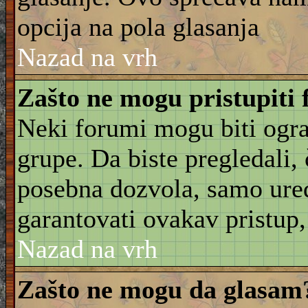
opcija na pola glasanja
Nazad na vrh
Zašto ne mogu pristupiti
Neki forumi mogu biti ogra
grupe. Da biste pregledali, č
posebna dozvola, samo ure
garantovati ovakav pristup, 
Nazad na vrh
Zašto ne mogu da glasam