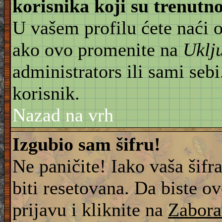
korisnika koji su trenut
U vašem profilu ćete naći 
ako ovo promenite na
Uklj
administrators ili sami sebi
korisnik.
Nazad na vrh
Izgubio sam šifru!
Ne paničite! Iako vaša šifr
biti resetovana. Da biste ov
prijavu i kliknite na
Zabora