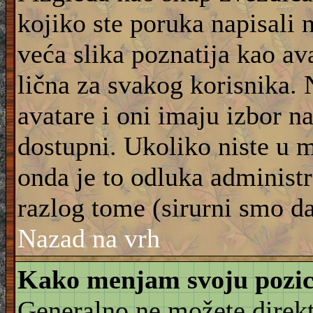
kojiko ste poruka napisali 
veća slika poznatija kao ava
lična za svakog korisnika.
avatare i oni imaju izbor na
dostupni. Ukoliko niste u m
onda je to odluka administra
razlog tome (sirurni smo da
Nazad na vrh
Kako menjam svoju pozic
Generalno ne možete direkt