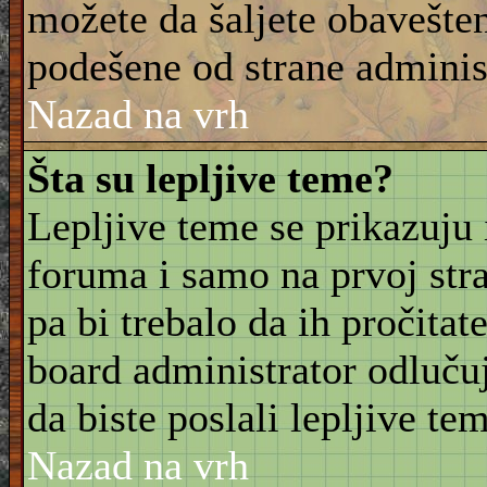
možete da šaljete obavešten
podešene od strane adminis
Nazad na vrh
Šta su lepljive teme?
Lepljive teme se prikazuju
foruma i samo na prvoj stra
pa bi trebalo da ih pročitat
board administrator odluču
da biste poslali lepljive t
Nazad na vrh