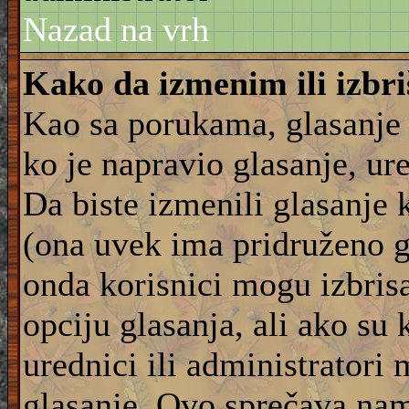
Nazad na vrh
Kako da izmenim ili izbr
Kao sa porukama, glasanje
ko je napravio glasanje, ur
Da biste izmenili glasanje 
(ona uvek ima pridruženo g
onda korisnici mogu izbrisat
opciju glasanja, ali ako su 
urednici ili administratori
glasanje. Ovo sprečava na