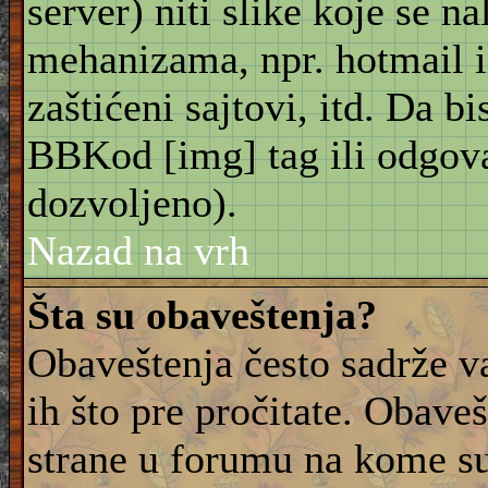
server) niti slike koje se n
mehanizama, npr. hotmail i
zaštićeni sajtovi, itd. Da bis
BBKod [img] tag ili odgov
dozvoljeno).
Nazad na vrh
Šta su obaveštenja?
Obaveštenja često sadrže va
ih što pre pročitate. Obave
strane u forumu na kome su 