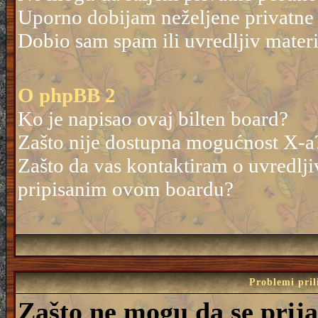
Uporno dobijam neželjene privatne
Dobio sam spam ili uvredljiv mater
O phpBB 2
Ko je napisao ovaj bilten board?
Zašto nije dostupna mogućnost X-a
Zašto da vas kontaktiram o uvredlji
pripisanim ovom boardu?
Problemi pril
Zašto ne mogu da se prij