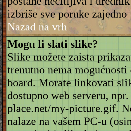
postane nečitljiva i urednik
izbriše sve poruke zajedno
Nazad na vrh
Mogu li slati slike?
Slike možete zaista prikaz
trenutno nema mogućnosti d
board. Morate linkovati sli
dostupno web serveru, npr
place.net/my-picture.gif. N
nalaze na vašem PC-u (osi