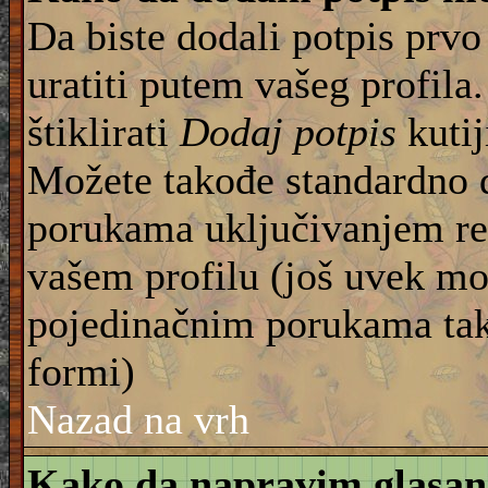
Da biste dodali potpis prvo
uratiti putem vašeg profila
štiklirati
Dodaj potpis
kutij
Možete takođe standardno 
porukama uključivanjem re
vašem profilu (još uvek mo
pojedinačnim porukama tako
formi)
Nazad na vrh
Kako da napravim glasan