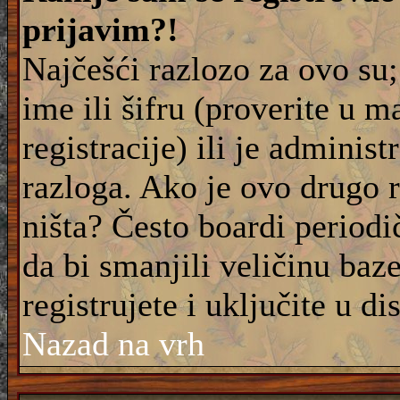
prijavim?!
Najčešći razlozo za ovo su;
ime ili šifru (proverite u m
registracije) ili je adminis
razloga. Ako je ovo drugo 
ništa? Često boardi periodi
da bi smanjili veličinu baz
registrujete i uključite u di
Nazad na vrh