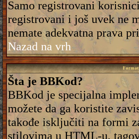
Samo registrovani korisnic
registrovani i još uvek ne 
nemate adekvatna prava pri
Nazad na vrh
Formati
Šta je BBKod?
BBKod je specijalna imple
možete da ga koristite zavi
takođe isključiti na formi 
stilovima u HTML-u, tagovi