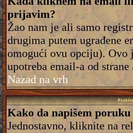
Kada kliknem na email lin
prijavim?
Žao nam je ali samo registr
drugima putem ugrađene em
omogući ovu opciju). Ovo j
upotreba email-a od strane
Nazad na vrh
Proble
Kako da napišem poruku
Jednostavno, kliknite na r