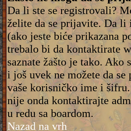
Da li ste se registrovali? M
želite da se prijavite. Da l
(ako jeste biće prikazana p
trebalo bi da kontaktirate 
saznate žašto je tako. Ako 
i još uvek ne možete da se 
vaše korisničko ime i šifru
nije onda kontaktirajte adm
u redu sa boardom.
Nazad na vrh