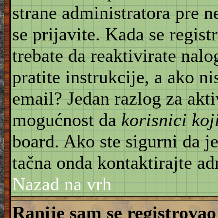
strane administratora pre 
se prijavite. Kada se regist
trebate da reaktivirate nal
pratite instrukcije, a ako ni
email? Jedan razlog za akti
mogućnost da
korisnici ko
board. Ako ste sigurni da je
tačna onda kontaktirajte ad
Nazad na vrh
Ranije sam se registrovao