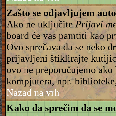
Zašto se odjavljujem aut
Ako ne uključite
Prijavi m
board će vas pamtiti kao pr
Ovo sprečava da se neko dru
prijavljeni štiklirajte kuti
ovo ne preporučujemo ako b
kompjutera, npr. biblioteke,
Nazad na vrh
Kako da sprečim da se moj