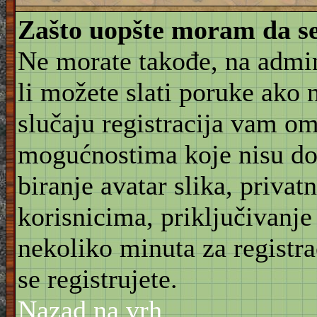
Zašto uopšte moram da se
Ne morate takođe, na admin
li možete slati poruke ako 
slučaju registracija vam o
mogućnostima koje nisu do
biranje avatar slika, priva
korisnicima, priključivanje
nekoliko minuta za registr
se registrujete.
Nazad na vrh