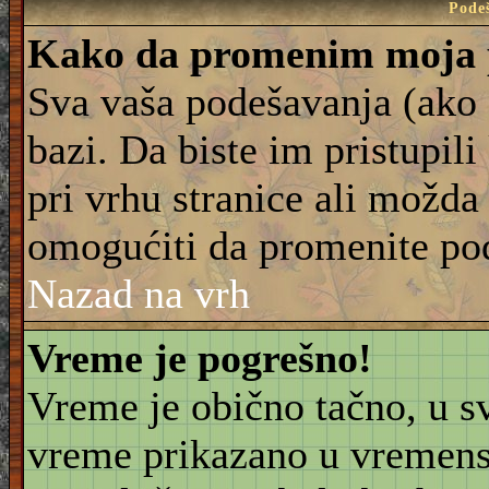
Pode
Kako da promenim moja 
Sva vaša podešavanja (ako 
bazi. Da biste im pristupili
pri vrhu stranice ali možda 
omogućiti da promenite po
Nazad na vrh
Vreme je pogrešno!
Vreme je obično tačno, u sv
vreme prikazano u vremensk