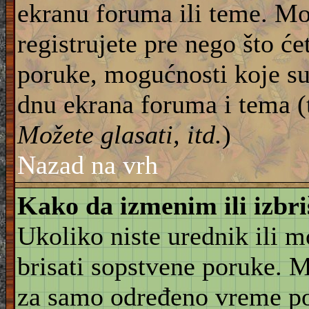
ekranu foruma ili teme. Mo
registrujete pre nego što će
poruke, mogućnosti koje su
dnu ekrana foruma i tema (
Možete glasati, itd.
)
Nazad na vrh
Kako da izmenim ili izbr
Ukoliko niste urednik ili 
brisati sopstvene poruke. 
za samo određeno vreme pos