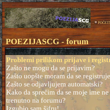
POČET
POEZIJASCG - forum
Problemi prilikom prijave i regist
Zašto ne mogu da se prijavim?
Zašto uopšte moram da se registruj
Zašto se odjavljujem automatski?
Kako da sprečim da se moje ime ne po
trenutno na forumu?
Izgubio sam šifru!