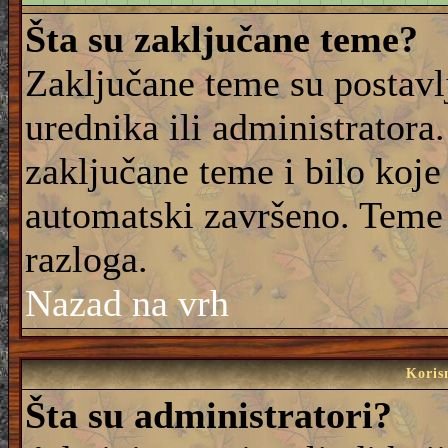
Šta su zaključane teme?
Zaključane teme su postavl
urednika ili administrator
zaključane teme i bilo koje 
automatski završeno. Teme
razloga.
Nazad na vrh
Korisn
Šta su administratori?