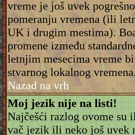
vreme je još uvek pogrešno
pomeranju vremena (ili let
UK i drugim mestima). Boar
promene između standardn
letnjim mesecima vreme bit
stvarnog lokalnog vremena
Nazad na vrh
Moj jezik nije na listi!
Najčešći razlog ovome su il
vač jezik ili neko još uvek