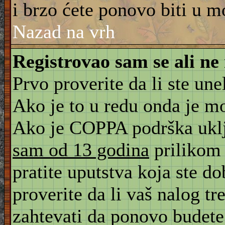
i brzo ćete ponovo biti u m
Nazad na vrh
Registrovao sam se ali ne
Prvo proverite da li ste une
Ako je to u redu onda je m
Ako je COPPA podrška uklju
sam od 13 godina
prilikom 
pratite uputstva koja ste d
proverite da li vaš nalog tr
zahtevati da ponovo budete r