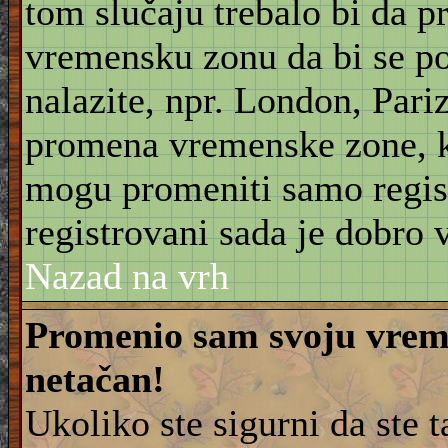
tom slučaju trebalo bi da 
vremensku zonu da bi se po
nalazite, npr. London, Pariz
promena vremenske zone, 
mogu promeniti samo regist
registrovani sada je dobro v
Nazad na vrh
Promenio sam svoju vreme
netačan!
Ukoliko ste sigurni da ste 