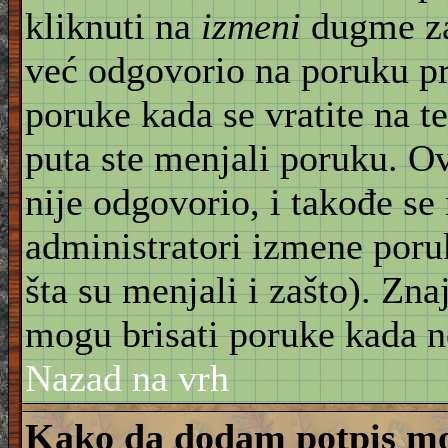
kliknuti na
izmeni
dugme za
već odgovorio na poruku pr
poruke kada se vratite na t
puta ste menjali poruku. O
nije odgovorio, i takođe se 
administratori izmene poru
šta su menjali i zašto). Znaj
mogu brisati poruke kada n
Nazad na vrh
Kako da dodam potpis mo