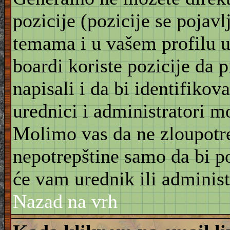
pozicije (pozicije se pojav
temama i u vašem profilu u 
boardi koriste pozicije da 
napisali i da bi identifikov
urednici i administratori m
Molimo vas da ne zloupotre
nepotrepštine samo da bi po
će vam urednik ili administ
Nazad na vrh