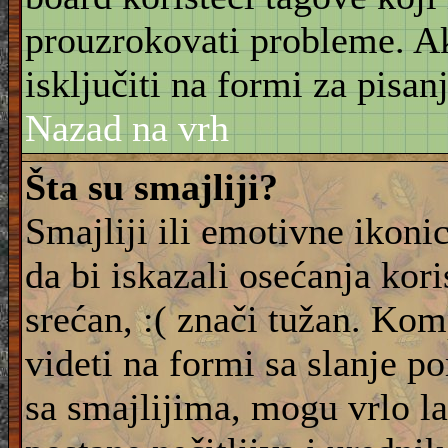
prouzrokovati probleme. 
isključiti na formi za pisanj
Nazad na vrh
Šta su smajliji?
Smajliji ili emotivne ikonic
da bi iskazali osećanja kori
srećan, :( znači tužan. Kom
videti na formi sa slanje p
sa smajlijima, mogu vrlo l