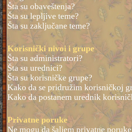
Šta su obaveštenja?
Šta su lepljive teme?
Šta su zaključane teme?
Korisnički nivoi i grupe
Šta su administratori?
Šta su urednici?
Šta su korisničke grupe?
Kako da se pridružim korisničkoj g
Kako da postanem urednik korisnič
Privatne poruke
Ne mogu da šaljem privatne poruke