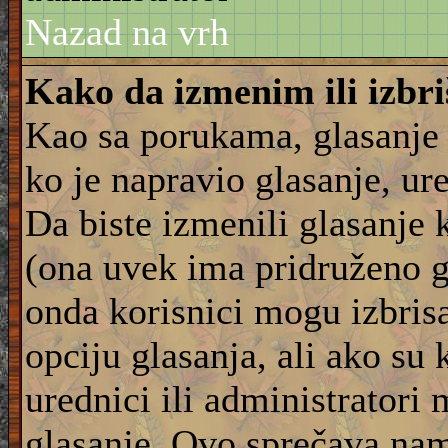
Nazad na vrh
Kako da izmenim ili izbr
Kao sa porukama, glasanje
ko je napravio glasanje, ur
Da biste izmenili glasanje 
(ona uvek ima pridruženo g
onda korisnici mogu izbrisat
opciju glasanja, ali ako su 
urednici ili administratori
glasanje. Ovo sprečava na