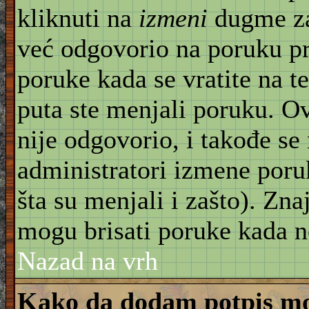
kliknuti na
izmeni
dugme za
već odgovorio na poruku pr
poruke kada se vratite na t
puta ste menjali poruku. O
nije odgovorio, i takođe se 
administratori izmene poru
šta su menjali i zašto). Znaj
mogu brisati poruke kada n
Nazad na vrh
Kako da dodam potpis mo