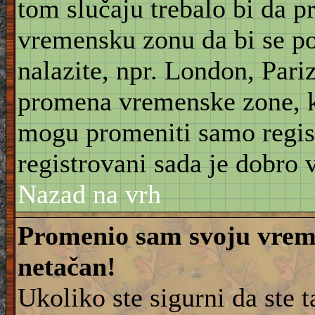
tom slučaju trebalo bi da 
vremensku zonu da bi se po
nalazite, npr. London, Pariz
promena vremenske zone, 
mogu promeniti samo regist
registrovani sada je dobro v
Nazad na vrh
Promenio sam svoju vreme
netačan!
Ukoliko ste sigurni da ste 