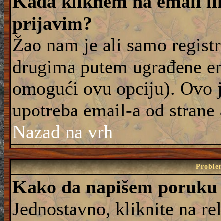
Kada kliknem na email lin
prijavim?
Žao nam je ali samo registr
drugima putem ugrađene em
omogući ovu opciju). Ovo j
upotreba email-a od strane
Nazad na vrh
Proble
Kako da napišem poruku
Jednostavno, kliknite na r