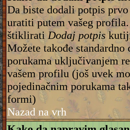
Da biste dodali potpis prvo
uratiti putem vašeg profila
štiklirati
Dodaj potpis
kutij
Možete takođe standardno 
porukama uključivanjem re
vašem profilu (još uvek mo
pojedinačnim porukama tako
formi)
Nazad na vrh
Kako da napravim glasan