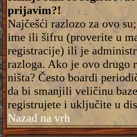
prijavim?!
Najčešći razlozo za ovo su;
ime ili šifru (proverite u m
registracije) ili je adminis
razloga. Ako je ovo drugo 
ništa? Često boardi periodi
da bi smanjili veličinu baz
registrujete i uključite u di
Nazad na vrh