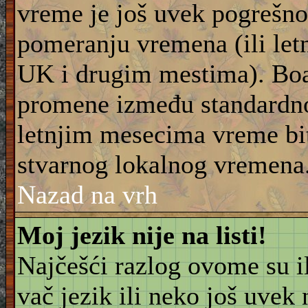
vreme je još uvek pogrešno
pomeranju vremena (ili let
UK i drugim mestima). Boar
promene između standardn
letnjim mesecima vreme bit
stvarnog lokalnog vremena
Nazad na vrh
Moj jezik nije na listi!
Najčešći razlog ovome su il
vač jezik ili neko još uvek