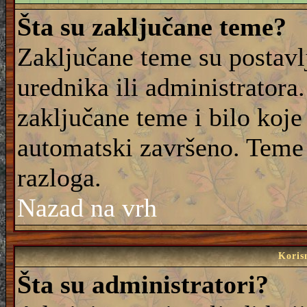
Šta su zaključane teme?
Zaključane teme su postavl
urednika ili administrator
zaključane teme i bilo koje 
automatski završeno. Teme
razloga.
Nazad na vrh
Korisn
Šta su administratori?