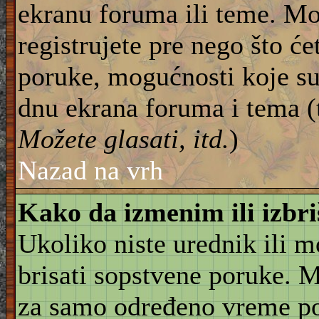
ekranu foruma ili teme. Mo
registrujete pre nego što će
poruke, mogućnosti koje su
dnu ekrana foruma i tema (
Možete glasati, itd.
)
Nazad na vrh
Kako da izmenim ili izbr
Ukoliko niste urednik ili 
brisati sopstvene poruke. 
za samo određeno vreme pos