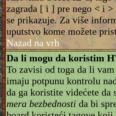
zagrada [ i ] pre nego < i >
se prikazuje. Za više info
uputstvo kome možete pristu
Nazad na vrh
Da li mogu da koristim
To zavisi od toga da li vam
imaju potpunu kontrolu na
da ga koristite videćete da
mera bezbednosti
da bi spr
board koristeći tagove koji