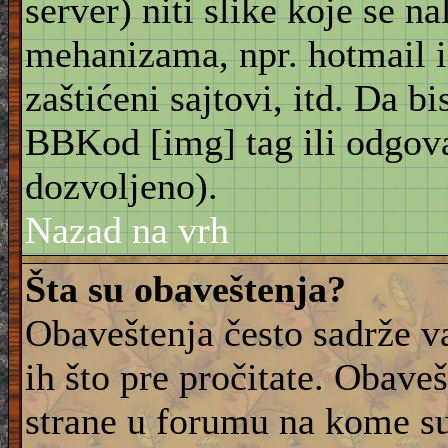
server) niti slike koje se n
mehanizama, npr. hotmail i
zaštićeni sajtovi, itd. Da bis
BBKod [img] tag ili odgov
dozvoljeno).
Nazad na vrh
Šta su obaveštenja?
Obaveštenja često sadrže va
ih što pre pročitate. Obave
strane u forumu na kome su 