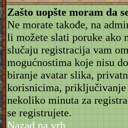
Zašto uopšte moram da se
Ne morate takođe, na admin
li možete slati poruke ako 
slučaju registracija vam o
mogućnostima koje nisu do
biranje avatar slika, priva
korisnicima, priključivanje
nekoliko minuta za registr
se registrujete.
Nazad na vrh