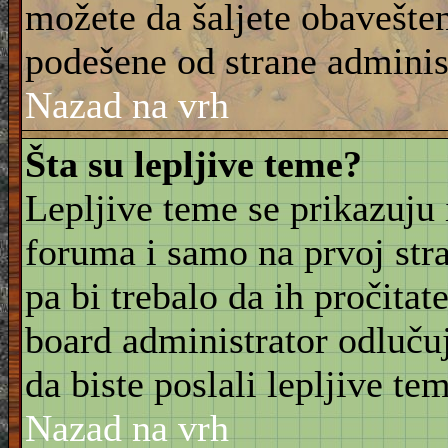
možete da šaljete obavešten
podešene od strane adminis
Nazad na vrh
Šta su lepljive teme?
Lepljive teme se prikazuju
foruma i samo na prvoj stra
pa bi trebalo da ih pročitat
board administrator odluču
da biste poslali lepljive t
Nazad na vrh