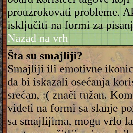
prouzrokovati probleme. 
isključiti na formi za pisanj
Nazad na vrh
Šta su smajliji?
Smajliji ili emotivne ikonic
da bi iskazali osećanja kori
srećan, :( znači tužan. Kom
videti na formi sa slanje p
sa smajlijima, mogu vrlo l