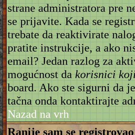
strane administratora pre 
se prijavite. Kada se regist
trebate da reaktivirate nal
pratite instrukcije, a ako ni
email? Jedan razlog za akti
mogućnost da
korisnici ko
board. Ako ste sigurni da je
tačna onda kontaktirajte ad
Nazad na vrh
Ranije sam se registrovao