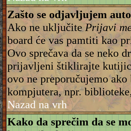
Zašto se odjavljujem aut
Ako ne uključite
Prijavi m
board će vas pamtiti kao pr
Ovo sprečava da se neko dru
prijavljeni štiklirajte kuti
ovo ne preporučujemo ako b
kompjutera, npr. biblioteke,
Nazad na vrh
Kako da sprečim da se moj