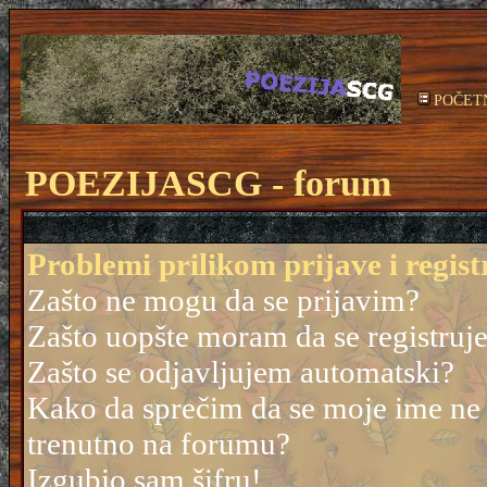
POČET
POEZIJASCG - forum
Problemi prilikom prijave i regist
Zašto ne mogu da se prijavim?
Zašto uopšte moram da se registruj
Zašto se odjavljujem automatski?
Kako da sprečim da se moje ime ne po
trenutno na forumu?
Izgubio sam šifru!