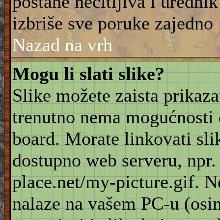
postane nečitljiva i urednik
izbriše sve poruke zajedno
Nazad na vrh
Mogu li slati slike?
Slike možete zaista prikaz
trenutno nema mogućnosti d
board. Morate linkovati sli
dostupno web serveru, npr
place.net/my-picture.gif. N
nalaze na vašem PC-u (osi