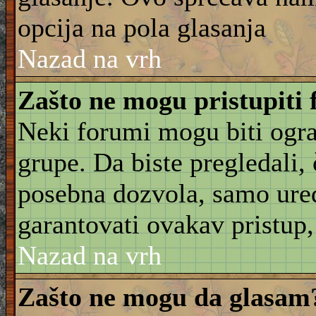
opcija na pola glasanja
Nazad na vrh
Zašto ne mogu pristupiti
Neki forumi mogu biti ogra
grupe. Da biste pregledali, č
posebna dozvola, samo ure
garantovati ovakav pristup, 
Nazad na vrh
Zašto ne mogu da glasam