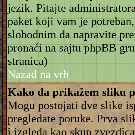
jezik. Pitajte administrator
paket koji vam je potreban,
slobodnim da napravite pre
pronaći na sajtu phpBB gru
stranica)
Nazad na vrh
Kako da prikažem sliku 
Mogu postojati dve slike i
pregledate poruke. Prva slik
i izgleda kao skup zvezdica