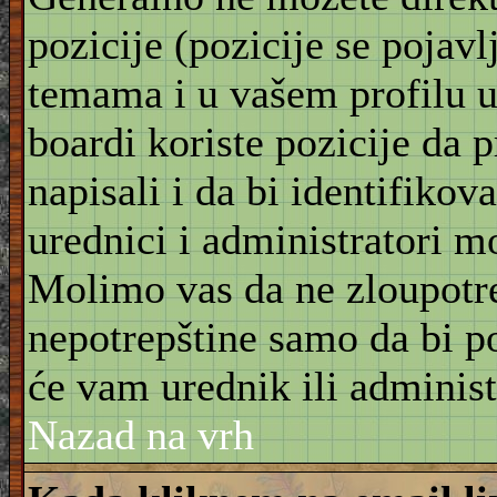
pozicije (pozicije se pojav
temama i u vašem profilu u 
boardi koriste pozicije da 
napisali i da bi identifikov
urednici i administratori m
Molimo vas da ne zloupotre
nepotrepštine samo da bi po
će vam urednik ili administ
Nazad na vrh