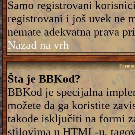
Samo registrovani korisnic
registrovani i još uvek ne 
nemate adekvatna prava pri
Nazad na vrh
Formati
Šta je BBKod?
BBKod je specijalna imple
možete da ga koristite zavi
takođe isključiti na formi 
stilovima u HTML-u, tagovi