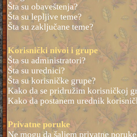
Šta su obaveštenja?
Šta su lepljive teme?
Šta su zaključane teme?
Korisnički nivoi i grupe
Šta su administratori?
Šta su urednici?
Šta su korisničke grupe?
Kako da se pridružim korisničkoj g
Kako da postanem urednik korisnič
Privatne poruke
Ne mogu da šaljem privatne poruke