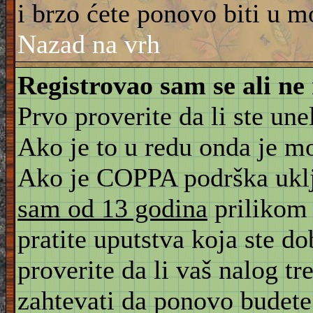
i brzo ćete ponovo biti u m
Nazad na vrh
Registrovao sam se ali ne
Prvo proverite da li ste une
Ako je to u redu onda je m
Ako je COPPA podrška uklju
sam od 13 godina
prilikom 
pratite uputstva koja ste d
proverite da li vaš nalog tr
zahtevati da ponovo budete r