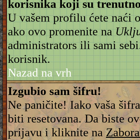
korisnika koji su trenut
U vašem profilu ćete naći 
ako ovo promenite na
Uklj
administrators ili sami sebi
korisnik.
Nazad na vrh
Izgubio sam šifru!
Ne paničite! Iako vaša šifr
biti resetovana. Da biste ov
prijavu i kliknite na
Zabora