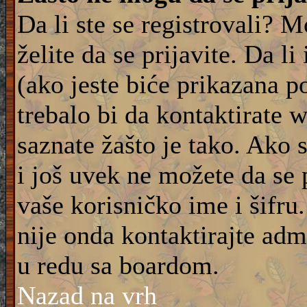
Da li ste se registrovali? M
želite da se prijavite. Da l
(ako jeste biće prikazana p
trebalo bi da kontaktirate 
saznate žašto je tako. Ako 
i još uvek ne možete da se 
vaše korisničko ime i šifru
nije onda kontaktirajte adm
u redu sa boardom.
Nazad na vrh