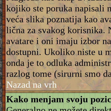
kojiko ste poruka napisali 
veća slika poznatija kao ava
lična za svakog korisnika.
avatare i oni imaju izbor na
dostupni. Ukoliko niste u m
onda je to odluka administra
razlog tome (sirurni smo da
Nazad na vrh
Kako menjam svoju pozic
Generalno ne možete direkt