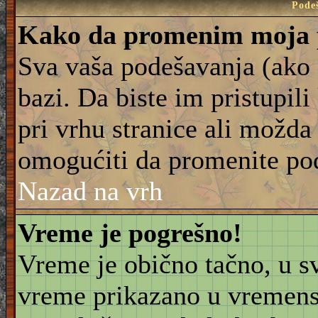
Pode
Kako da promenim moja 
Sva vaša podešavanja (ako 
bazi. Da biste im pristupili
pri vrhu stranice ali možda 
omogućiti da promenite po
Nazad na vrh
Vreme je pogrešno!
Vreme je obično tačno, u sv
vreme prikazano u vremensk