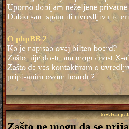
Uporno dobijam neželjene privatne
Dobio sam spam ili uvredljiv mater
O phpBB 2
Ko je napisao ovaj bilten board?
Zašto nije dostupna mogućnost X-a
Zašto da vas kontaktiram o uvredlji
pripisanim ovom boardu?
Problemi pril
Zašto ne mogu da se prij