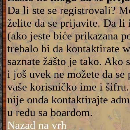
Da li ste se registrovali? M
želite da se prijavite. Da l
(ako jeste biće prikazana p
trebalo bi da kontaktirate 
saznate žašto je tako. Ako 
i još uvek ne možete da se 
vaše korisničko ime i šifru
nije onda kontaktirajte adm
u redu sa boardom.
Nazad na vrh