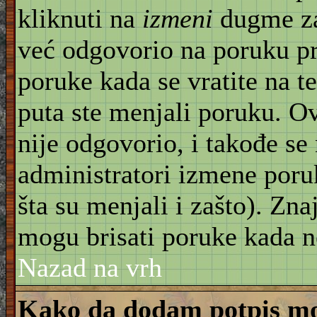
kliknuti na
izmeni
dugme za
već odgovorio na poruku pr
poruke kada se vratite na t
puta ste menjali poruku. O
nije odgovorio, i takođe se 
administratori izmene poru
šta su menjali i zašto). Znaj
mogu brisati poruke kada n
Nazad na vrh
Kako da dodam potpis mo