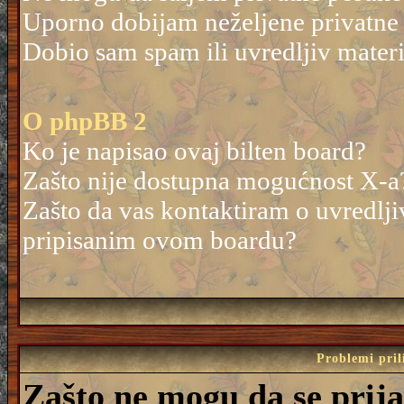
Uporno dobijam neželjene privatne
Dobio sam spam ili uvredljiv mater
O phpBB 2
Ko je napisao ovaj bilten board?
Zašto nije dostupna mogućnost X-a
Zašto da vas kontaktiram o uvredlji
pripisanim ovom boardu?
Problemi pril
Zašto ne mogu da se prij