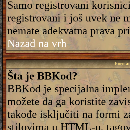
Samo registrovani korisnic
registrovani i još uvek ne 
nemate adekvatna prava pri
Nazad na vrh
Formati
Šta je BBKod?
BBKod je specijalna imple
možete da ga koristite zavi
takođe isključiti na formi 
stilovima u HTML-u, tagovi