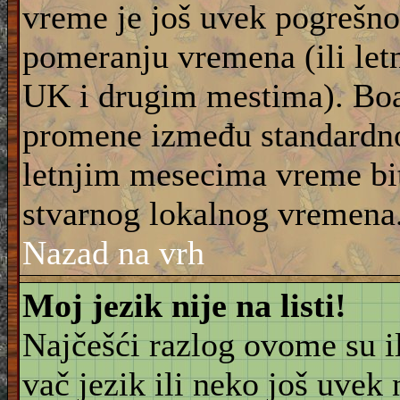
vreme je još uvek pogrešno
pomeranju vremena (ili let
UK i drugim mestima). Boar
promene između standardn
letnjim mesecima vreme bit
stvarnog lokalnog vremena
Nazad na vrh
Moj jezik nije na listi!
Najčešći razlog ovome su il
vač jezik ili neko još uvek