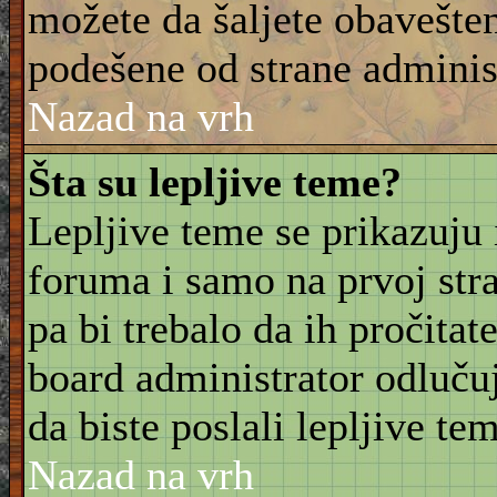
možete da šaljete obavešten
podešene od strane adminis
Nazad na vrh
Šta su lepljive teme?
Lepljive teme se prikazuju
foruma i samo na prvoj stra
pa bi trebalo da ih pročitat
board administrator odluču
da biste poslali lepljive t
Nazad na vrh