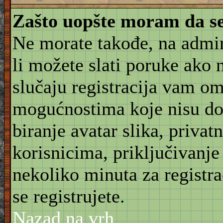
Zašto uopšte moram da se
Ne morate takođe, na admin
li možete slati poruke ako 
slučaju registracija vam o
mogućnostima koje nisu do
biranje avatar slika, priva
korisnicima, priključivanje
nekoliko minuta za registr
se registrujete.
Nazad na vrh