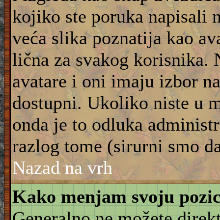
kojiko ste poruka napisali 
veća slika poznatija kao ava
lična za svakog korisnika.
avatare i oni imaju izbor na
dostupni. Ukoliko niste u m
onda je to odluka administra
razlog tome (sirurni smo da
Nazad na vrh
Kako menjam svoju pozic
Generalno ne možete direkt