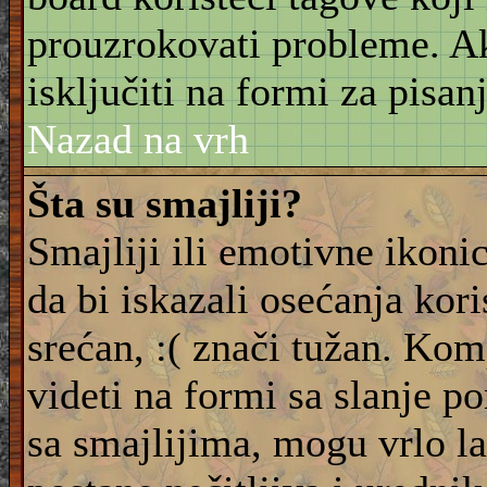
prouzrokovati probleme. 
isključiti na formi za pisanj
Nazad na vrh
Šta su smajliji?
Smajliji ili emotivne ikonic
da bi iskazali osećanja kori
srećan, :( znači tužan. Kom
videti na formi sa slanje p
sa smajlijima, mogu vrlo l