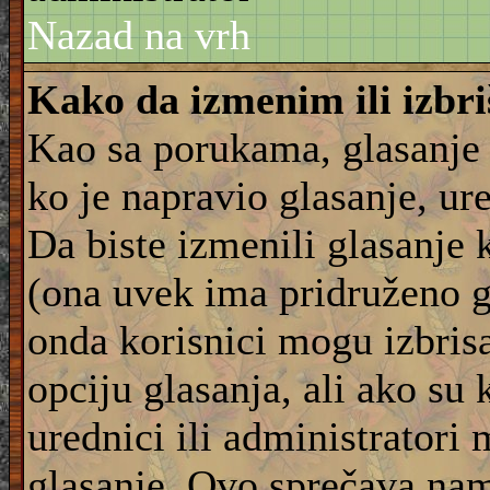
Nazad na vrh
Kako da izmenim ili izbr
Kao sa porukama, glasanje
ko je napravio glasanje, ur
Da biste izmenili glasanje 
(ona uvek ima pridruženo g
onda korisnici mogu izbrisat
opciju glasanja, ali ako su 
urednici ili administratori
glasanje. Ovo sprečava na