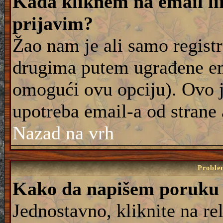
Kada kliknem na email lin
prijavim?
Žao nam je ali samo registr
drugima putem ugrađene em
omogući ovu opciju). Ovo j
upotreba email-a od strane
Nazad na vrh
Proble
Kako da napišem poruku
Jednostavno, kliknite na r