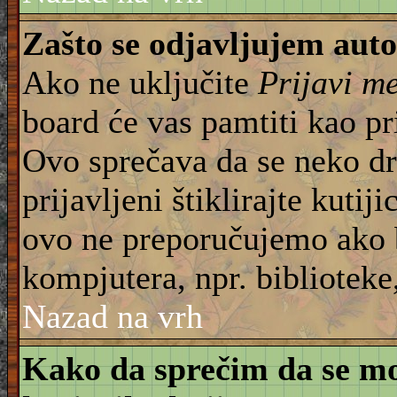
Zašto se odjavljujem aut
Ako ne uključite
Prijavi m
board će vas pamtiti kao pr
Ovo sprečava da se neko dru
prijavljeni štiklirajte kuti
ovo ne preporučujemo ako b
kompjutera, npr. biblioteke,
Nazad na vrh
Kako da sprečim da se moj