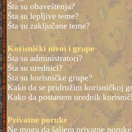
Šta su obaveštenja?
Šta su lepljive teme?
Šta su zaključane teme?
Korisnički nivoi i grupe
Šta su administratori?
Šta su urednici?
Šta su korisničke grupe?
Kako da se pridružim korisničkoj g
Kako da postanem urednik korisnič
Privatne poruke
Ne mogu da šaljem privatne poruke