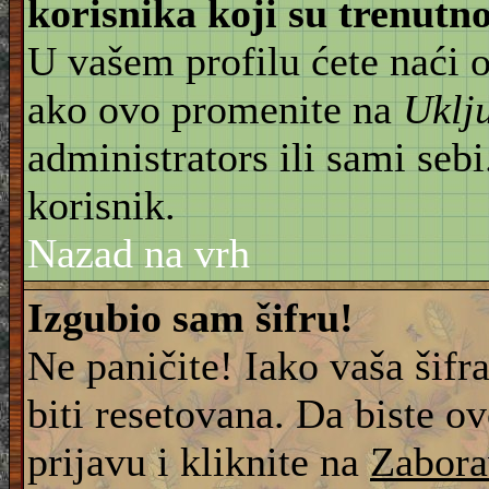
korisnika koji su trenut
U vašem profilu ćete naći 
ako ovo promenite na
Uklj
administrators ili sami sebi
korisnik.
Nazad na vrh
Izgubio sam šifru!
Ne paničite! Iako vaša šifr
biti resetovana. Da biste ov
prijavu i kliknite na
Zabora