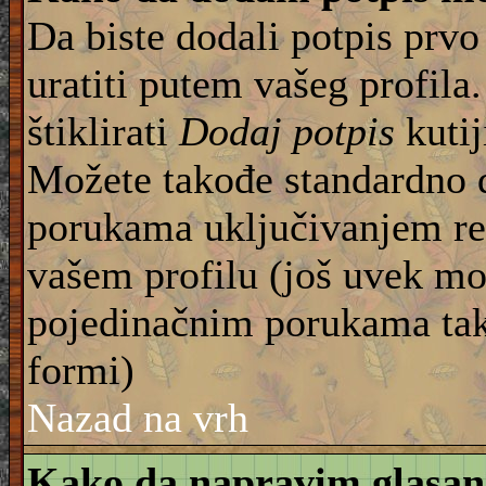
Da biste dodali potpis prvo
uratiti putem vašeg profila
štiklirati
Dodaj potpis
kutij
Možete takođe standardno 
porukama uključivanjem re
vašem profilu (još uvek mo
pojedinačnim porukama tako
formi)
Nazad na vrh
Kako da napravim glasan