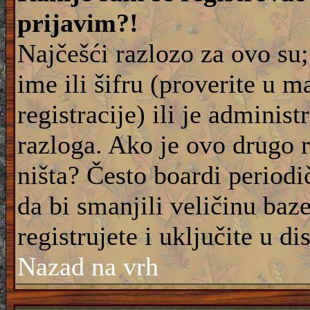
prijavim?!
Najčešći razlozo za ovo su;
ime ili šifru (proverite u m
registracije) ili je adminis
razloga. Ako je ovo drugo 
ništa? Često boardi periodi
da bi smanjili veličinu baz
registrujete i uključite u di
Nazad na vrh