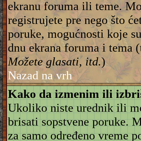
ekranu foruma ili teme. Mo
registrujete pre nego što će
poruke, mogućnosti koje su
dnu ekrana foruma i tema (
Možete glasati, itd.
)
Nazad na vrh
Kako da izmenim ili izbr
Ukoliko niste urednik ili 
brisati sopstvene poruke. 
za samo određeno vreme pos