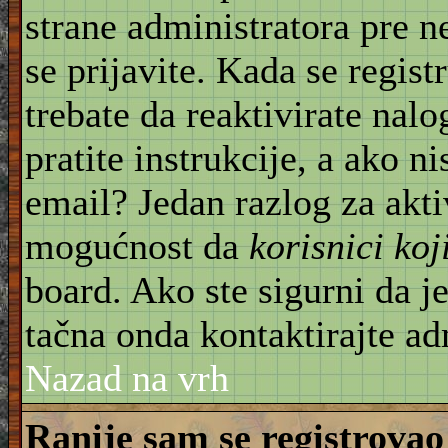
strane administratora pre 
se prijavite. Kada se regist
trebate da reaktivirate nal
pratite instrukcije, a ako ni
email? Jedan razlog za akti
mogućnost da
korisnici ko
board. Ako ste sigurni da je
tačna onda kontaktirajte ad
Nazad na vrh
Ranije sam se registrovao