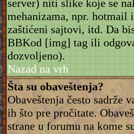
server) niti slike koje se n
mehanizama, npr. hotmail i
zaštićeni sajtovi, itd. Da bis
BBKod [img] tag ili odgov
dozvoljeno).
Nazad na vrh
Šta su obaveštenja?
Obaveštenja često sadrže va
ih što pre pročitate. Obave
strane u forumu na kome su 