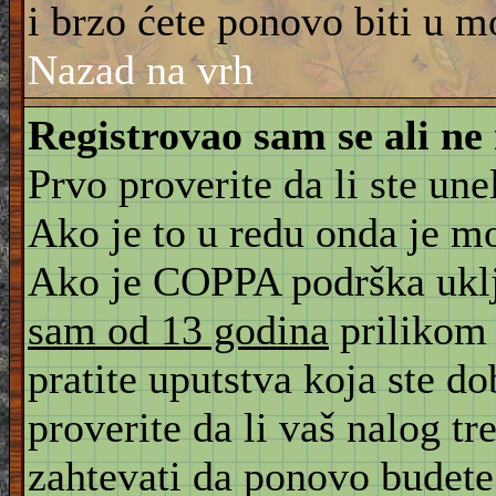
i brzo ćete ponovo biti u m
Nazad na vrh
Registrovao sam se ali ne
Prvo proverite da li ste une
Ako je to u redu onda je m
Ako je COPPA podrška uklju
sam od 13 godina
prilikom 
pratite uputstva koja ste d
proverite da li vaš nalog tr
zahtevati da ponovo budete r