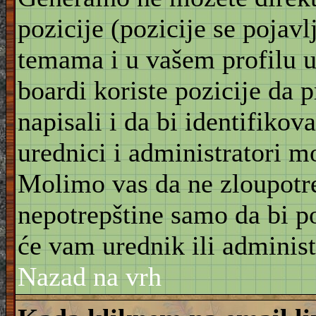
pozicije (pozicije se pojav
temama i u vašem profilu u 
boardi koriste pozicije da 
napisali i da bi identifikov
urednici i administratori m
Molimo vas da ne zloupotre
nepotrepštine samo da bi po
će vam urednik ili administ
Nazad na vrh