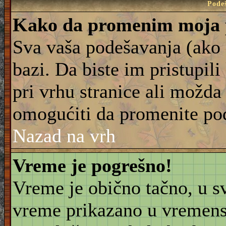
Pode
Kako da promenim moja 
Sva vaša podešavanja (ako 
bazi. Da biste im pristupili
pri vrhu stranice ali možda 
omogućiti da promenite po
Nazad na vrh
Vreme je pogrešno!
Vreme je obično tačno, u sv
vreme prikazano u vremensk