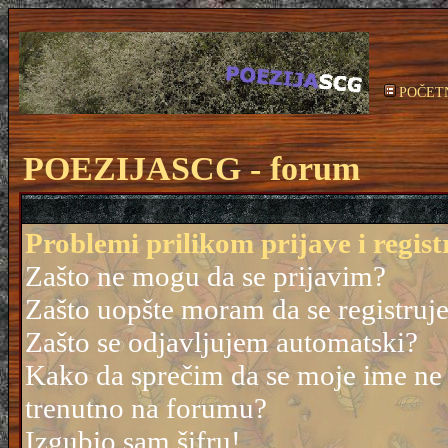
POČET
POEZIJASCG - forum
Problemi prilikom prijave i regist
Zašto ne mogu da se prijavim?
Zašto uopšte moram da se registruj
Zašto se odjavljujem automatski?
Kako da sprečim da se moje ime ne po
trenutno na forumu?
Izgubio sam šifru!