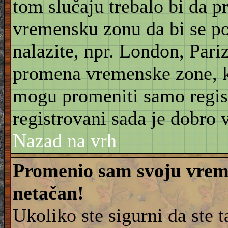
tom slučaju trebalo bi da 
vremensku zonu da bi se po
nalazite, npr. London, Pariz
promena vremenske zone, 
mogu promeniti samo regist
registrovani sada je dobro v
Nazad na vrh
Promenio sam svoju vreme
netačan!
Ukoliko ste sigurni da ste 