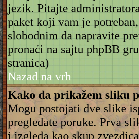
jezik. Pitajte administrator
paket koji vam je potreban,
slobodnim da napravite pre
pronaći na sajtu phpBB gru
stranica)
Nazad na vrh
Kako da prikažem sliku 
Mogu postojati dve slike i
pregledate poruke. Prva slik
i izgleda kao skup zvezdica