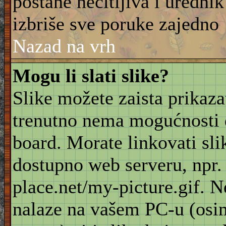
postane nečitljiva i urednik
izbriše sve poruke zajedno
Nazad na vrh
Mogu li slati slike?
Slike možete zaista prikaz
trenutno nema mogućnosti d
board. Morate linkovati sli
dostupno web serveru, npr
place.net/my-picture.gif. N
nalaze na vašem PC-u (osi