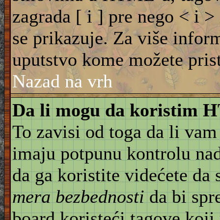
zagrada [ i ] pre nego < i >
se prikazuje. Za više info
uputstvo kome možete pristu
Nazad na vrh
Da li mogu da koristim
To zavisi od toga da li vam
imaju potpunu kontrolu na
da ga koristite videćete da
mera bezbednosti
da bi spr
board koristeći tagove koji