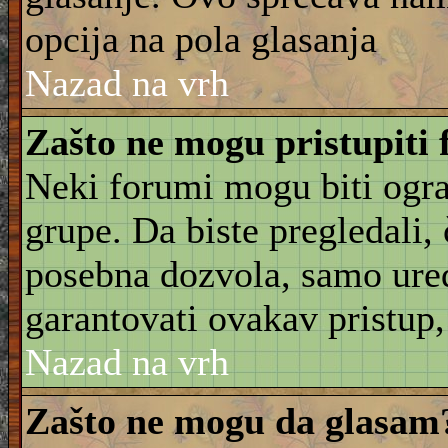
opcija na pola glasanja
Nazad na vrh
Zašto ne mogu pristupiti
Neki forumi mogu biti ogra
grupe. Da biste pregledali, č
posebna dozvola, samo ure
garantovati ovakav pristup, 
Nazad na vrh
Zašto ne mogu da glasam