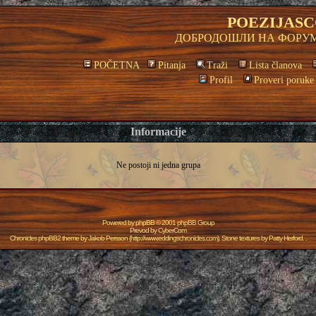
POEZIJASC
ДОБРОДОШЛИ НА ФОРУМ
POČETNA
Pitanja
Traži
Lista članova
Profil
Proveri poruke
Informacije
Ne postoji ni jedna grupa
Powered by
phpBB
© 2001 phpBB Group
Prevod by
CyberCom
Chronicles phpBB2 theme by
Jakob Persson
(
http://www.eddingschronicles.com
). Stone textures by
Patty Herford
. .