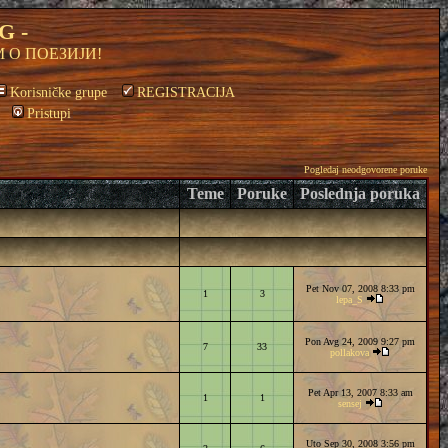
G -
 О ПОЕЗИЈИ!
Korisničke grupe
REGISTRACIJA
Pristupi
Pogledaj neodgovorene poruke
Teme
Poruke
Poslednja poruka
Pet Nov 07, 2008 8:33 pm
1
3
lepa_S
Pon Avg 24, 2009 9:27 pm
7
33
pollakova
Pet Apr 13, 2007 8:33 am
1
1
sensej
Uto Sep 30, 2008 3:56 pm