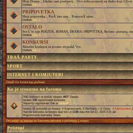
Moja Drama... Gledao sam predstavu... Ovo treba postaviti na daske koje Ĺľivot 
Urednik
lepa_S
PRIPOVETKA
Moja pripovetka... ProĂ¨itao sam... PreporuĂ¨ujem...
Urednik
lepa_S
OSTALO
Sve Ĺˇto nije POEZIJA, ROMAN, DRAMA i PRIPVETKA. Recimo: putopisi, eseji, 
Urednik
lepa_S
KONKURSI
Aktuelni konkursi za prozno stvaralaĹˇtvo.
Urednik
lepa_S
TRAĂ PARTY
SPORT
INTERNET I KOMJUTERI
Označi sve forume kao pročitane
Ko je trenutno na forumu
Naši korisnici su poslali ukupno
4037
članaka
Imamo
158
registrovanih korisnika
Najnoviji registrovani član je
ZivkoB
Imamo
12
korisnika na forumu: 0 Registrovanih, 0 Skrivenih i 12 Gosta [
Administrator
]
Najviše korisnika na forumu ikad bilo je
1238
dana Sre Jul 22, 2026 3:31 am
Registrovanih korisnika: Nema
Ovi podaci su bazirani na članovima aktivnim u poslednjih 5 minuta
Pristupi