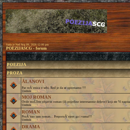
Sada je Ned Avg 09, 2026 12:06 pm
POEZIJASCG - forum
POEZIJA
PROZA
ĂLANOVI
Par reĂ¨enica o sebi. Red je da se upoznamo !!!
Urednik
lepa_S
MOJ ROMAN
Ovde moĹľete objaviti roman (ili pojedine interesantne delove) koji ste Vi napisa
Urednik
lepa_S
ROMAN
ProĂ¨itao sam roman... PreporuĂ¨ejem ga i vama!!!
Urednik
lepa_S
DRAMA