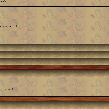
znaĂ¨e...
dnevnik... itd...
 [
Urednik
]