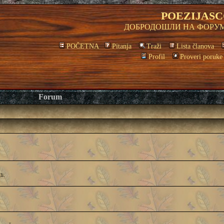
POEZIJASC
ДОБРОДОШЛИ НА ФОРУМ
POČETNA
Pitanja
Traži
Lista članova
Profil
Proveri poruke
Forum
li.