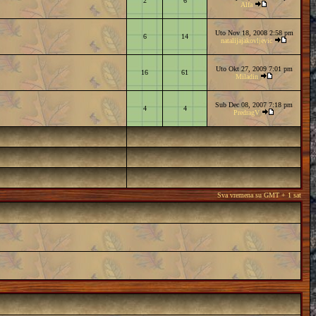
2
6
Alfa
Uto Nov 18, 2008 2:58 pm
6
14
natalijajakovljevic
Uto Okt 27, 2009 7:01 pm
16
61
Miladin
Sub Dec 08, 2007 7:18 pm
4
4
PredragV
Sva vremena su GMT + 1 sat