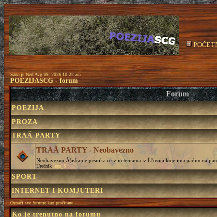
POČET
Sada je Ned Avg 09, 2026 10:22 am
POEZIJASCG - forum
Forum
POEZIJA
PROZA
TRAĂ PARTY
TRAĂ PARTY - Neobavezno
Neobavezno Ă¦askanje pesnika o svim temama iz Ĺľivota koje ima padnu na pam
Urednik
lepa_S
SPORT
INTERNET I KOMJUTERI
Označi sve forume kao pročitane
Ko je trenutno na forumu