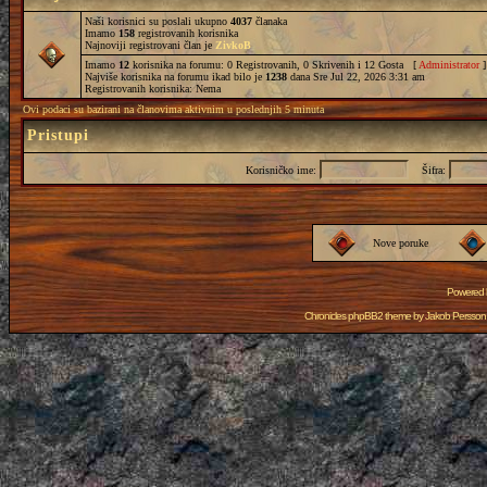
Naši korisnici su poslali ukupno
4037
članaka
Imamo
158
registrovanih korisnika
Najnoviji registrovani član je
ZivkoB
Imamo
12
korisnika na forumu: 0 Registrovanih, 0 Skrivenih i 12 Gosta [
Administrator
]
Najviše korisnika na forumu ikad bilo je
1238
dana Sre Jul 22, 2026 3:31 am
Registrovanih korisnika: Nema
Ovi podaci su bazirani na članovima aktivnim u poslednjih 5 minuta
Pristupi
Korisničko ime:
Šifra:
Nove poruke
Powered
Chronicles phpBB2 theme by
Jakob Persson