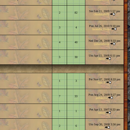
Sre Feb 11, 2009 1:57 pm
2
82
ObodskaMPI
Pon Jul 26, 2010 9:10 pm
3
4
Incendia_Eterna
Ned Dec 28, 2008 9:33 pm
4
40
ljuba-trebotin
Uto Apr 15, 2008 6:11 pm
5
30
Aktus
Pet Nov 07, 2008 8:33 pm
1
3
lepa_S
Pon Avg 24, 2009 9:27 pm
7
33
pollakova
Pet Apr 13, 2007 8:33 am
1
1
sensej
Uto Sep 30, 2008 3:56 pm
2
6
Alfa