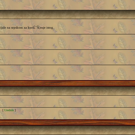
ijale na srpskom za koriĹˇĂ¦enje istog.
...
 [
Urednik
]