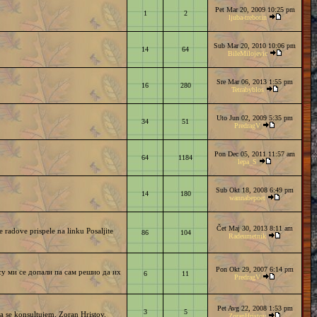
Pet Mar 20, 2009 10:25 pm
1
2
ljuba-trebotin
Sub Mar 20, 2010 10:06 pm
14
64
BileMilojevic
Sre Mar 06, 2013 1:55 pm
16
280
Tetrabyblos
Uto Jun 02, 2009 5:35 pm
34
51
PredragV
Pon Dec 05, 2011 11:57 am
64
1184
lepa_S
Sub Okt 18, 2008 6:49 pm
14
180
wannabepoet
Čet Maj 30, 2013 8:11 am
 radove prispele na linku Posaljite
86
104
Radeumetnik
Pon Okt 29, 2007 6:14 pm
су ми се допали па сам решио да их
6
11
PredragV
Pet Avg 22, 2008 1:53 pm
3
5
a se konsultujem. Zoran Hristov.
ZoranHristov