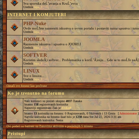
Sva sportska deĹˇavanja u KruĹˇevcu
Urednik
lepa_S
INTERNET I KOMJUTERI
PHP-Nuke
Ovde moĹľete razmeniti iskustva o ovom portalu i postaviti razna upustva i tutor
Urednik
lepa_S
JOOMLA
Razmenite iskustva i upustva o JOOMLI
Urednik
lepa_S
SOFTVER
Koristim sledeĂ¦i softver... Problematika u koriĹˇĂ¦enju... Gde se to moĹľe naĂ¦i
Urednik
lepa_S
LINUX
Sve o linuxu...
Urednik
lepa_S
Označi sve forume kao pročitane
Ko je trenutno na forumu
Naši korisnici su poslali ukupno
4037
članaka
Imamo
158
registrovanih korisnika
Najnoviji registrovani član je
ZivkoB
Imamo
13
korisnika na forumu: 0 Registrovanih, 0 Skrivenih i 13 Gosta [
Administrator
]
Najviše korisnika na forumu ikad bilo je
1238
dana Sre Jul 22, 2026 3:31 am
Registrovanih korisnika: Nema
Ovi podaci su bazirani na članovima aktivnim u poslednjih 5 minuta
Pristupi