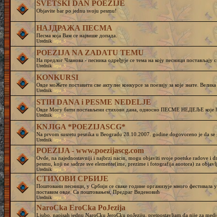
SVETSKI DAN POEZIJE
Objavite bar po jednu svoju pesmu!
НАЈДРАЖА ПЕСМА
Песма која Вам се највише допада.
Urednik
lepa_S
POEZIJA NA ZADATU TEMU
На предлог Чланова - песника одређује се тема на коју песници постављају с
Urednik
lepa_S
KONKURSI
Овде моЖете поставити све актулне конкурсе за поезију за које знате. Велика
Urednik
lepa_S
STIH DANA i PESME NEDELJE
Овде Могу бити постављени стихови дана, односно ПЕСМЕ НЕДЕЉЕ које ће 
Urednik
lepa_S
KNJIGA *POEZIJASCG*
Na prvom susretu pesnika u Beogradu 28.10.2007. godine dogovoreno je da se p
Urednik
lepa_S
POEZIJA - www.poezijascg.com
Ovde, na najednostavniji i najbrzi nacin, mogu objaviti svoje poetske radove i d
pesmu, koji ne sadrze sve elemente(ime, prezime i fotografija auotora) za objavlji
Urednik
lepa_S
СТИХОВИ СРБИЈЕ
Поштовани песници, у Србији се сваке године организује много фестивала у 
поставим овде. Са поштовањем, Предраг Виденовић
Urednik
lepa_S
NaroCka EroCka PoJezija
Ljubo, napisah jednu NaroCku JeroCku poJeziju, pretpostavljam da nije za medj