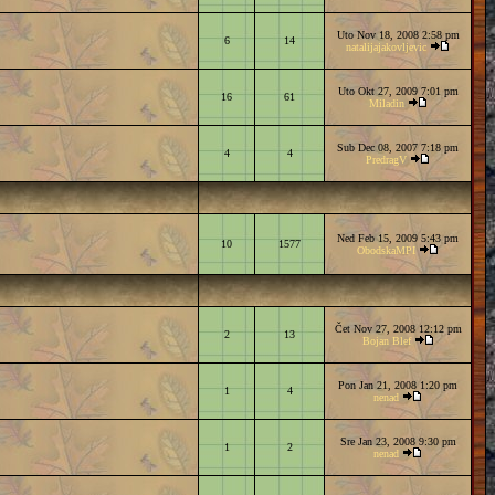
Uto Nov 18, 2008 2:58 pm
6
14
natalijajakovljevic
Uto Okt 27, 2009 7:01 pm
16
61
Miladin
Sub Dec 08, 2007 7:18 pm
4
4
PredragV
Ned Feb 15, 2009 5:43 pm
10
1577
ObodskaMPI
Čet Nov 27, 2008 12:12 pm
2
13
Bojan Blef
Pon Jan 21, 2008 1:20 pm
1
4
nenad
Sre Jan 23, 2008 9:30 pm
1
2
nenad