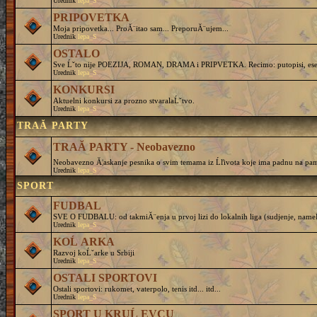
Urednik
lepa_S
PRIPOVETKA
Moja pripovetka... ProĂ¨itao sam... PreporuĂ¨ujem...
Urednik
lepa_S
OSTALO
Sve Ĺˇto nije POEZIJA, ROMAN, DRAMA i PRIPVETKA. Recimo: putopisi, eseji, 
Urednik
lepa_S
KONKURSI
Aktuelni konkursi za prozno stvaralaĹˇtvo.
Urednik
lepa_S
TRAĂ PARTY
TRAĂ PARTY - Neobavezno
Neobavezno Ă¦askanje pesnika o svim temama iz Ĺľivota koje ima padnu na pam
Urednik
lepa_S
SPORT
FUDBAL
SVE O FUDBALU: od takmiĂ¨enja u prvoj lizi do lokalnih liga (sudjenje, nameĹˇtanj
Urednik
lepa_S
KOĹ ARKA
Razvoj koĹˇarke u Srbiji
Urednik
lepa_S
OSTALI SPORTOVI
Ostali sportovi: rukomet, vaterpolo, tenis itd... itd...
Urednik
lepa_S
SPORT U KRUĹ EVCU