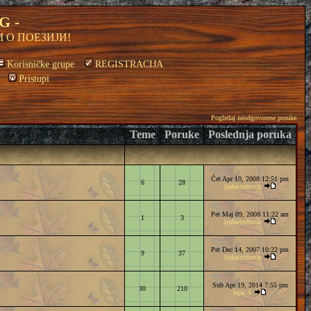
G -
 О ПОЕЗИЈИ!
Korisničke grupe
REGISTRACIJA
Pristupi
Pogledaj neodgovorene poruke
Teme
Poruke
Poslednja poruka
Čet Apr 10, 2008 12:51 pm
6
28
ljuba-trebotin
Pet Maj 09, 2008 11:22 am
1
3
ljuba-trebotin
Pet Dec 14, 2007 10:22 pm
9
37
ljuba-trebotin
Sub Apr 19, 2014 7:55 pm
30
210
lepa_S