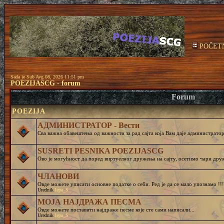
POČET
Sada je Sub Avg 08, 2026 11:51 pm
POEZIJASCG - forum
Forum
POEZIJA
АДМИНИСТРАТОР - Вести
Сва важна обавештења од важности за рад сајта која Вам даје администратор 
SUSRETI PESNIKA POEZIJASCG
Ово је могућност да поред виртуелног дружења на сајту, осетимо чар
ЧЛАНОВИ
Овде можете уписати основне податке о себи. Ред је да се мало упознамо !!!
Urednik
lepa_S
МОЈА НАЈДРАЖА ПЕСМА
Овде можете поставити најдраже песме које сте сами написали...
Urednik
lepa_S