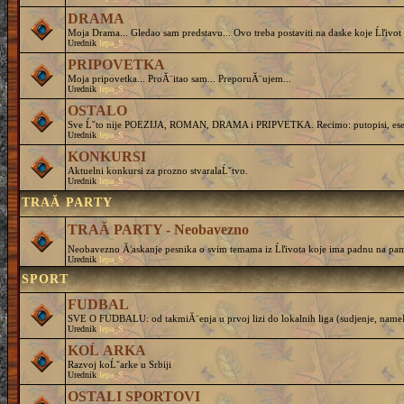
DRAMA
Moja Drama... Gledao sam predstavu... Ovo treba postaviti na daske koje Ĺľivot 
Urednik
lepa_S
PRIPOVETKA
Moja pripovetka... ProĂ¨itao sam... PreporuĂ¨ujem...
Urednik
lepa_S
OSTALO
Sve Ĺˇto nije POEZIJA, ROMAN, DRAMA i PRIPVETKA. Recimo: putopisi, eseji, 
Urednik
lepa_S
KONKURSI
Aktuelni konkursi za prozno stvaralaĹˇtvo.
Urednik
lepa_S
TRAĂ PARTY
TRAĂ PARTY - Neobavezno
Neobavezno Ă¦askanje pesnika o svim temama iz Ĺľivota koje ima padnu na pam
Urednik
lepa_S
SPORT
FUDBAL
SVE O FUDBALU: od takmiĂ¨enja u prvoj lizi do lokalnih liga (sudjenje, nameĹˇtanj
Urednik
lepa_S
KOĹ ARKA
Razvoj koĹˇarke u Srbiji
Urednik
lepa_S
OSTALI SPORTOVI