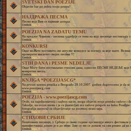
SVETSKI DAN POEZIJE
Objavite bar po jednu svoju pesmu!
НАЈДРАЖА ПЕСМА
Песма која Вам се највише допада.
Urednik
lepa_S
POEZIJA NA ZADATU TEMU
На предлог Чланова - песника одређује се тема на коју песници постављају с
Urednik
lepa_S
KONKURSI
Овде моЖете поставити све актулне конкурсе за поезију за које знате. Велик
проверити квалитет својих песама !!!
Urednik
lepa_S
STIH DANA i PESME NEDELJE
Овде Могу бити постављени стихови дана, односно ПЕСМЕ НЕДЕЉЕ које ће
конкретни месец.
Urednik
lepa_S
KNJIGA *POEZIJASCG*
Na prvom susretu pesnika u Beogradu 28.10.2007. godine dogovoreno je da se pr
www.poezijascg.com
Urednik
lepa_S
POEZIJA - www.poezijascg.com
Ovde, na najednostavniji i najbrzi nacin, mogu objaviti svoje poetske radove i 
Takodje, na ovom mestu i ja cu postavljati sve radove prispele na linku Posaljit
fotografija auotora) za objavljivanje na pocetnoj strani sajta.
Urednik
lepa_S
СТИХОВИ СРБИЈЕ
Поштовани песници, у Србији се сваке године организује много фестивала у 
манифестација дошло је и до мене. Јако су ми се допали па сам решио да и
Urednik
lepa_S