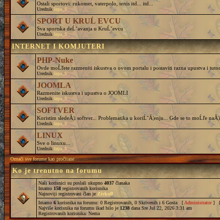
Ostali sportovi: rukomet, vaterpolo, tenis itd... itd...
Urednik
lepa_S
SPORT U KRUĹ EVCU
Sva sportska deĹˇavanja u KruĹˇevcu
Urednik
lepa_S
INTERNET I KOMJUTERI
PHP-Nuke
Ovde moĹľete razmeniti iskustva o ovom portalu i postaviti razna upustva i tutor
Urednik
lepa_S
JOOMLA
Razmenite iskustva i upustva o JOOMLI
Urednik
lepa_S
SOFTVER
Koristim sledeĂ¦i softver... Problematika u koriĹˇĂ¦enju... Gde se to moĹľe naĂ¦i
Urednik
lepa_S
LINUX
Sve o linuxu...
Urednik
lepa_S
Označi sve forume kao pročitane
Ko je trenutno na forumu
Naši korisnici su poslali ukupno
4037
članaka
Imamo
158
registrovanih korisnika
Najnoviji registrovani član je
ZivkoB
Imamo
6
korisnika na forumu: 0 Registrovanih, 0 Skrivenih i 6 Gosta [
Administrator
] 
Najviše korisnika na forumu ikad bilo je
1238
dana Sre Jul 22, 2026 3:31 am
Registrovanih korisnika: Nema