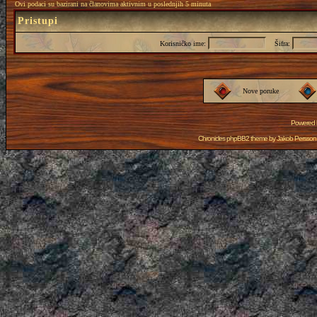
Ovi podaci su bazirani na članovima aktivnim u poslednjih 5 minuta
Pristupi
Korisničko ime:
Šifra:
Nove poruke
Powered
Chronicles phpBB2 theme by
Jakob Persson