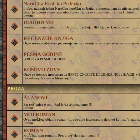
NaroCka EroCka PoJezija
Ljubo, napisah jednu NaroCku JeroCku poJeziju, pretpostavljam da nije za medj
ubaci je umesto mene, sam nisam hteo bez da se konsultujem. Zoran Hristov.
Urednik
lepa_S
ШАПНИ МИ
Poezija do u nedogled... Iliti Dvoboj... Troboj... Iliti Ljubav kroz stihove ... Iliti..
RECENZIJE KNJIGA
Овде можете објавити рецензије књига поезије које су већ изашле из штампе,
PESMA GODINE
IZBOR ZA PESMU GODINE
KOSOVO ZOVE
Овде се можете пријавити за ДРУГЕ СУСРЕТЕ ПЕСНИКА ПОЕЗИЈАСЦГ у Кру
посвећењу Косову и Метохији.
PROZA
ĂLANOVI
Par reĂ¨enica o sebi. Red je da se upoznamo !!!
Urednik
lepa_S
MOJ ROMAN
Ovde moĹľete objaviti roman (ili pojedine interesantne delove) koji ste Vi napisa
Urednik
lepa_S
ROMAN
ProĂ¨itao sam roman... PreporuĂ¨ejem ga i vama!!!
Urednik
lepa_S