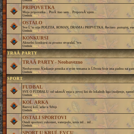
Urednik
lepa_S
PRIPOVETKA
Moja pripovetka... ProĂ¨itao sam... PreporuĂ¨ujem...
Urednik
lepa_S
OSTALO
Sve Ĺˇto nije POEZIJA, ROMAN, DRAMA i PRIPVETKA. Recimo: putopisi, eseji, 
Urednik
lepa_S
KONKURSI
Aktuelni konkursi za prozno stvaralaĹˇtvo.
Urednik
lepa_S
TRAĂ PARTY
TRAĂ PARTY - Neobavezno
Neobavezno Ă¦askanje pesnika o svim temama iz Ĺľivota koje ima padnu na pam
Urednik
lepa_S
SPORT
FUDBAL
SVE O FUDBALU: od takmiĂ¨enja u prvoj lizi do lokalnih liga (sudjenje, nameĹˇtanj
Urednik
lepa_S
KOĹ ARKA
Razvoj koĹˇarke u Srbiji
Urednik
lepa_S
OSTALI SPORTOVI
Ostali sportovi: rukomet, vaterpolo, tenis itd... itd...
Urednik
lepa_S
SPORT U KRUĹ EVCU