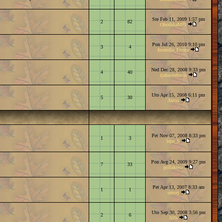
Sre Feb 11, 2009 1:57 pm
2
82
ObodskaMPI
Pon Jul 26, 2010 9:10 pm
3
4
Incendia_Eterna
Ned Dec 28, 2008 9:33 pm
4
40
ljuba-trebotin
Uto Apr 15, 2008 6:11 pm
5
30
Aktus
Pet Nov 07, 2008 8:33 pm
1
3
lepa_S
Pon Avg 24, 2009 9:27 pm
7
33
pollakova
Pet Apr 13, 2007 8:33 am
1
1
sensej
Uto Sep 30, 2008 3:56 pm
2
6
Alfa