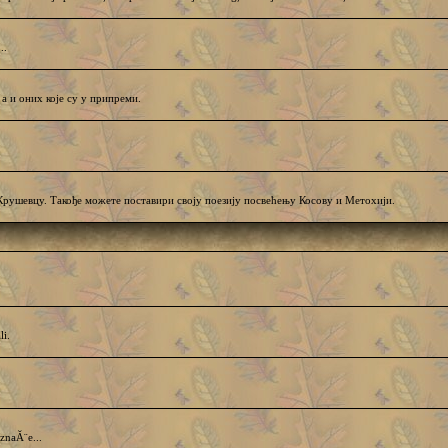
..
 а и оних које су у припреми.
евцу. Такође можете поставири своју поезију посвећењу Косову и Метохији.
li.
znaĂ¨e...