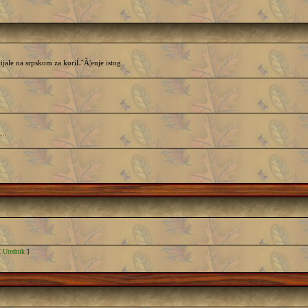
ijale na srpskom za koriĹˇĂ¦enje istog.
...
[
Urednik
]