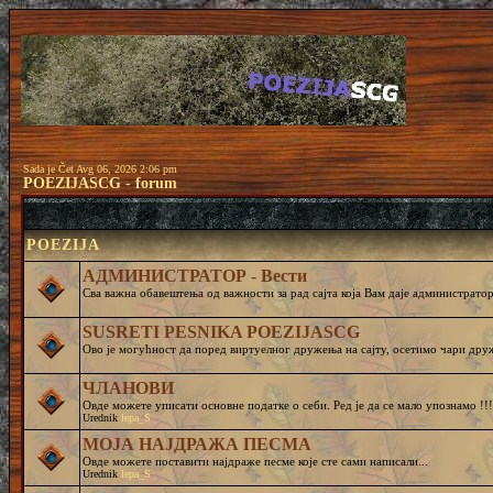
Sada je Čet Avg 06, 2026 2:06 pm
POEZIJASCG - forum
POEZIJA
АДМИНИСТРАТОР - Вести
Сва важна обавештења од важности за рад сајта која Вам даје администратор 
SUSRETI PESNIKA POEZIJASCG
Ово је могућност да поред виртуелног дружења на сајту, осетимо чар
ЧЛАНОВИ
Овде можете уписати основне податке о себи. Ред је да се мало упознамо !!!
Urednik
lepa_S
МОЈА НАЈДРАЖА ПЕСМА
Овде можете поставити најдраже песме које сте сами написали...
Urednik
lepa_S