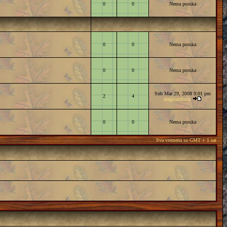
0
0
Nema poruka
0
0
Nema poruka
0
0
Nema poruka
Sub Mar 29, 2008 9:01 pm
2
4
dragicazdralic
0
0
Nema poruka
Sva vremena su GMT + 1 sat