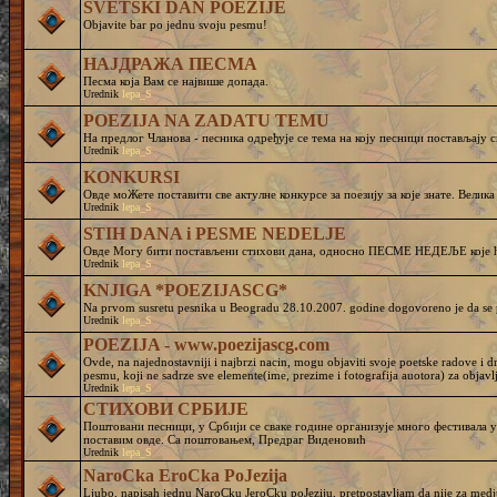
SVETSKI DAN POEZIJE
Objavite bar po jednu svoju pesmu!
НАЈДРАЖА ПЕСМА
Песма која Вам се највише допада.
Urednik
lepa_S
POEZIJA NA ZADATU TEMU
На предлог Чланова - песника одређује се тема на коју песници постављају с
Urednik
lepa_S
KONKURSI
Овде моЖете поставити све актулне конкурсе за поезију за које знате. Велика
Urednik
lepa_S
STIH DANA i PESME NEDELJE
Овде Могу бити постављени стихови дана, односно ПЕСМЕ НЕДЕЉЕ које ће 
Urednik
lepa_S
KNJIGA *POEZIJASCG*
Na prvom susretu pesnika u Beogradu 28.10.2007. godine dogovoreno je da se p
Urednik
lepa_S
POEZIJA - www.poezijascg.com
Ovde, na najednostavniji i najbrzi nacin, mogu objaviti svoje poetske radove i d
pesmu, koji ne sadrze sve elemente(ime, prezime i fotografija auotora) za objavlji
Urednik
lepa_S
СТИХОВИ СРБИЈЕ
Поштовани песници, у Србији се сваке године организује много фестивала у 
поставим овде. Са поштовањем, Предраг Виденовић
Urednik
lepa_S
NaroCka EroCka PoJezija
Ljubo, napisah jednu NaroCku JeroCku poJeziju, pretpostavljam da nije za medj