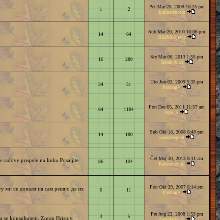
Pet Mar 20, 2009 10:25 pm
1
2
ljuba-trebotin
Sub Mar 20, 2010 10:06 pm
14
64
BileMilojevic
Sre Mar 06, 2013 1:55 pm
16
280
Tetrabyblos
Uto Jun 02, 2009 5:35 pm
34
51
PredragV
Pon Dec 05, 2011 11:57 am
64
1184
lepa_S
Sub Okt 18, 2008 6:49 pm
14
180
wannabepoet
Čet Maj 30, 2013 8:11 am
 radove prispele na linku Posaljite
86
104
Radeumetnik
Pon Okt 29, 2007 6:14 pm
су ми се допали па сам решио да их
6
11
PredragV
Pet Avg 22, 2008 1:53 pm
3
5
a se konsultujem. Zoran Hristov.
ZoranHristov