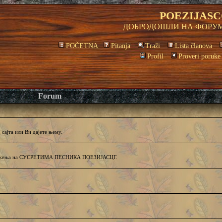
POEZIJASC
ДОБРОДОШЛИ НА ФОРУМ
POČETNA
Pitanja
Traži
Lista članova
Profil
Proveri poruke
Forum
сајта или Ви дајете њему.
и дружења на СУСРЕТИМА ПЕСНИКА ПОЕЗИЈАСЦГ.