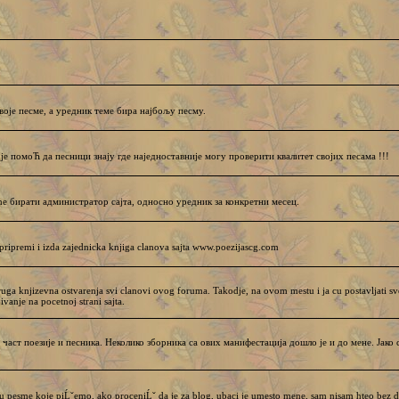
воје песме, а уредник теме бира најбољу песму.
 је помоЋ да песници знају где наједноставније могу проверити квалитет својих песама !!!
бирати администратор сајта, односно уредник за конкретни месец.
ripremi i izda zajednicka knjiga clanova sajta www.poezijascg.com
ruga knjizevna ostvarenja svi clanovi ovog foruma. Takodje, na ovom mestu i ja cu postavljati sve
vanje na pocetnoj strani sajta.
част поезије и песника. Неколико зборника са ових манифестација дошло је и до мене. Јако 
u pesme koje piĹˇemo, ako proceniĹˇ da je za blog, ubaci je umesto mene, sam nisam hteo bez d