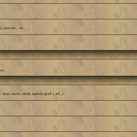
dnevnik... itd...
et...
e, susreti, tabele, najbolji igraĂ¨i, itd...)