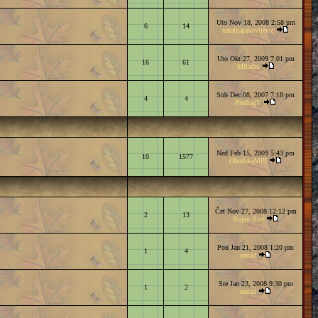
Uto Nov 18, 2008 2:58 pm
6
14
natalijajakovljevic
Uto Okt 27, 2009 7:01 pm
16
61
Miladin
Sub Dec 08, 2007 7:18 pm
4
4
PredragV
Ned Feb 15, 2009 5:43 pm
10
1577
ObodskaMPI
Čet Nov 27, 2008 12:12 pm
2
13
Bojan Blef
Pon Jan 21, 2008 1:20 pm
1
4
nenad
Sre Jan 23, 2008 9:30 pm
1
2
nenad