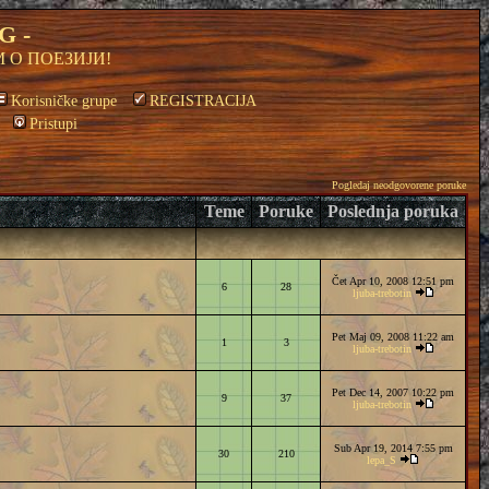
G -
 О ПОЕЗИЈИ!
Korisničke grupe
REGISTRACIJA
Pristupi
Pogledaj neodgovorene poruke
Teme
Poruke
Poslednja poruka
Čet Apr 10, 2008 12:51 pm
6
28
ljuba-trebotin
Pet Maj 09, 2008 11:22 am
1
3
ljuba-trebotin
Pet Dec 14, 2007 10:22 pm
9
37
ljuba-trebotin
Sub Apr 19, 2014 7:55 pm
30
210
lepa_S