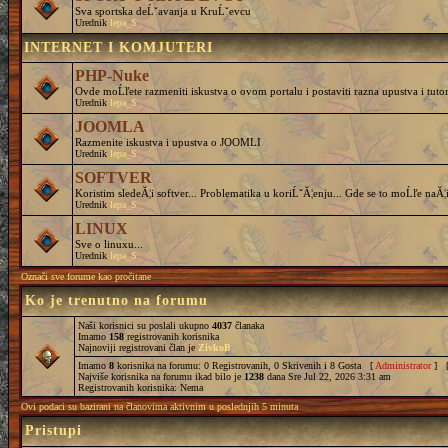
Sva sportska deĹˇavanja u KruĹˇevcu
Urednik
lepa_S
INTERNET I KOMJUTERI
PHP-Nuke
Ovde moĹľete razmeniti iskustva o ovom portalu i postaviti razna upustva i tutor
Urednik
lepa_S
JOOMLA
Razmenite iskustva i upustva o JOOMLI
Urednik
lepa_S
SOFTVER
Koristim sledeĂ¦i softver... Problematika u koriĹˇĂ¦enju... Gde se to moĹľe naĂ¦i
Urednik
lepa_S
LINUX
Sve o linuxu...
Urednik
lepa_S
Označi sve forume kao pročitane
Ko je trenutno na forumu
Naši korisnici su poslali ukupno
4037
članaka
Imamo
158
registrovanih korisnika
Najnoviji registrovani član je
ZivkoB
Imamo
8
korisnika na forumu: 0 Registrovanih, 0 Skrivenih i 8 Gosta [
Administrator
] 
Najviše korisnika na forumu ikad bilo je
1238
dana Sre Jul 22, 2026 3:31 am
Registrovanih korisnika: Nema
Ovi podaci su bazirani na članovima aktivnim u poslednjih 5 minuta
Pristupi