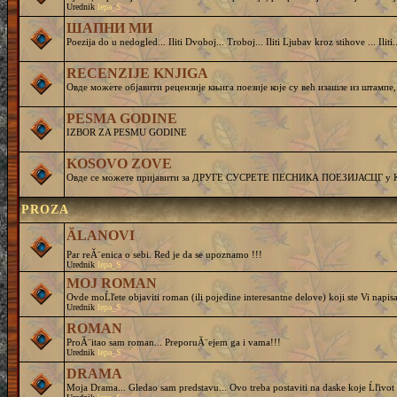
Urednik
lepa_S
ШАПНИ МИ
Poezija do u nedogled... Iliti Dvoboj... Troboj... Iliti Ljubav kroz stihove ... Iliti..
RECENZIJE KNJIGA
Овде можете објавити рецензије књига поезије које су већ изашле из штампе,
PESMA GODINE
IZBOR ZA PESMU GODINE
KOSOVO ZOVE
Овде се можете пријавити за ДРУГЕ СУСРЕТЕ ПЕСНИКА ПОЕЗИЈАСЦГ у Круш
PROZA
ĂLANOVI
Par reĂ¨enica o sebi. Red je da se upoznamo !!!
Urednik
lepa_S
MOJ ROMAN
Ovde moĹľete objaviti roman (ili pojedine interesantne delove) koji ste Vi napisa
Urednik
lepa_S
ROMAN
ProĂ¨itao sam roman... PreporuĂ¨ejem ga i vama!!!
Urednik
lepa_S
DRAMA
Moja Drama... Gledao sam predstavu... Ovo treba postaviti na daske koje Ĺľivot 