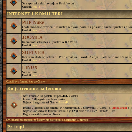
Sva sportska deĹˇavanja u KruĹˇevcu
Urednik
lepa_S
INTERNET I KOMJUTERI
PHP-Nuke
Ovde moĹľete razmeniti iskustva o ovom portalu i postaviti razna upustva i tutor
Urednik
lepa_S
JOOMLA
Razmenite iskustva i upustva o JOOMLI
Urednik
lepa_S
SOFTVER
Koristim sledeĂ¦i softver... Problematika u koriĹˇĂ¦enju... Gde se to moĹľe naĂ¦i
Urednik
lepa_S
LINUX
Sve o linuxu...
Urednik
lepa_S
Označi sve forume kao pročitane
Ko je trenutno na forumu
Naši korisnici su poslali ukupno
4037
članaka
Imamo
158
registrovanih korisnika
Najnoviji registrovani član je
ZivkoB
Imamo
7
korisnika na forumu: 0 Registrovanih, 0 Skrivenih i 7 Gosta [
Administrator
] 
Najviše korisnika na forumu ikad bilo je
1238
dana Sre Jul 22, 2026 3:31 am
Registrovanih korisnika: Nema
Ovi podaci su bazirani na članovima aktivnim u poslednjih 5 minuta
Pristupi