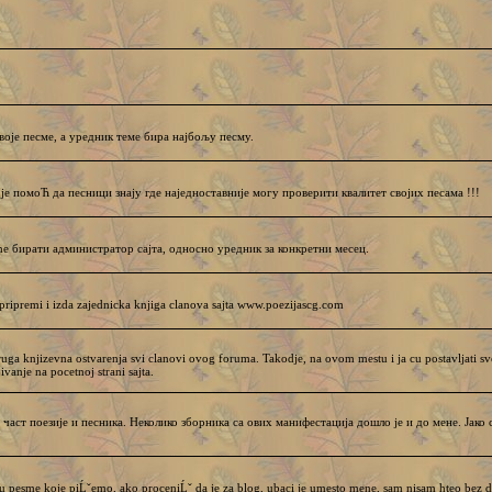
воје песме, а уредник теме бира најбољу песму.
 је помоЋ да песници знају где наједноставније могу проверити квалитет својих песама !!!
бирати администратор сајта, односно уредник за конкретни месец.
ripremi i izda zajednicka knjiga clanova sajta www.poezijascg.com
ruga knjizevna ostvarenja svi clanovi ovog foruma. Takodje, na ovom mestu i ja cu postavljati sve
vanje na pocetnoj strani sajta.
част поезије и песника. Неколико зборника са ових манифестација дошло је и до мене. Јако 
u pesme koje piĹˇemo, ako proceniĹˇ da je za blog, ubaci je umesto mene, sam nisam hteo bez d