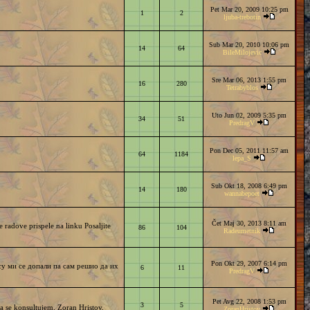
Pet Mar 20, 2009 10:25 pm
1
2
ljuba-trebotin
Sub Mar 20, 2010 10:06 pm
14
64
BileMilojevic
Sre Mar 06, 2013 1:55 pm
16
280
Tetrabyblos
Uto Jun 02, 2009 5:35 pm
34
51
PredragV
Pon Dec 05, 2011 11:57 am
64
1184
lepa_S
Sub Okt 18, 2008 6:49 pm
14
180
wannabepoet
Čet Maj 30, 2013 8:11 am
 radove prispele na linku Posaljite
86
104
Radeumetnik
Pon Okt 29, 2007 6:14 pm
су ми се допали па сам решио да их
6
11
PredragV
Pet Avg 22, 2008 1:53 pm
3
5
a se konsultujem. Zoran Hristov.
ZoranHristov