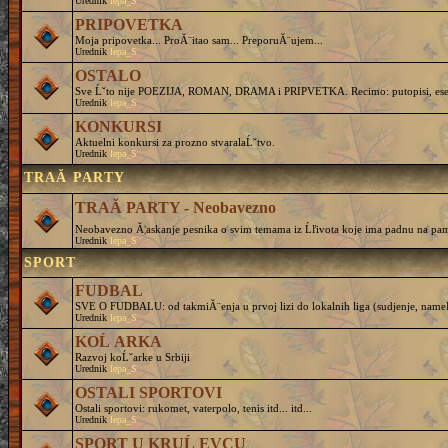
Urednik
lepa_S
PRIPOVETKA
Moja pripovetka... ProĂ¨itao sam... PreporuĂ¨ujem...
Urednik
lepa_S
OSTALO
Sve Ĺˇto nije POEZIJA, ROMAN, DRAMA i PRIPVETKA. Recimo: putopisi, eseji, 
Urednik
lepa_S
KONKURSI
Aktuelni konkursi za prozno stvaralaĹˇtvo.
Urednik
lepa_S
TRAĂ PARTY
TRAĂ PARTY - Neobavezno
Neobavezno Ă¦askanje pesnika o svim temama iz Ĺľivota koje ima padnu na pam
Urednik
lepa_S
SPORT
FUDBAL
SVE O FUDBALU: od takmiĂ¨enja u prvoj lizi do lokalnih liga (sudjenje, nameĹˇtanj
Urednik
lepa_S
KOĹ ARKA
Razvoj koĹˇarke u Srbiji
Urednik
lepa_S
OSTALI SPORTOVI
Ostali sportovi: rukomet, vaterpolo, tenis itd... itd...
Urednik
lepa_S
SPORT U KRUĹ EVCU