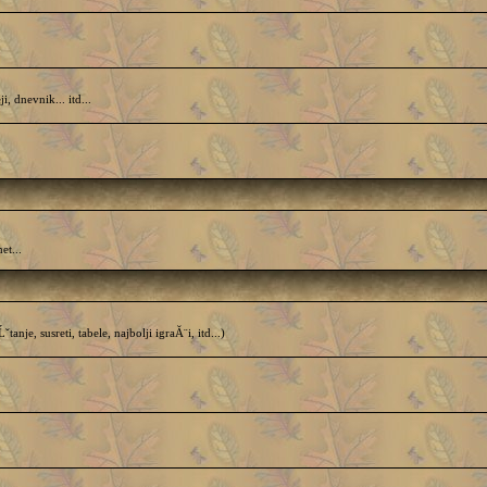
dnevnik... itd...
et...
e, susreti, tabele, najbolji igraĂ¨i, itd...)