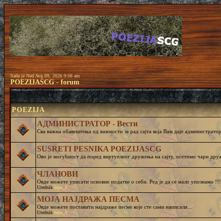
Sada je Ned Avg 09, 2026 9:08 am
POEZIJASCG - forum
POEZIJA
АДМИНИСТРАТОР - Вести
Сва важна обавештења од важности за рад сајта која Вам даје администратор 
SUSRETI PESNIKA POEZIJASCG
Ово је могућност да поред виртуелног дружења на сајту, осетимо чар
ЧЛАНОВИ
Овде можете уписати основне податке о себи. Ред је да се мало упознамо !!!
Urednik
lepa_S
МОЈА НАЈДРАЖА ПЕСМА
Овде можете поставити најдраже песме које сте сами написали...
Urednik
lepa_S