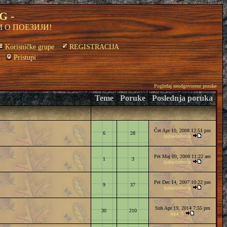
G -
 О ПОЕЗИЈИ!
Korisničke grupe
REGISTRACIJA
Pristupi
Pogledaj neodgovorene poruke
Teme
Poruke
Poslednja poruka
Čet Apr 10, 2008 12:51 pm
6
28
ljuba-trebotin
Pet Maj 09, 2008 11:22 am
1
3
ljuba-trebotin
Pet Dec 14, 2007 10:22 pm
9
37
ljuba-trebotin
Sub Apr 19, 2014 7:55 pm
30
210
lepa_S