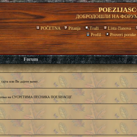
POEZIJASC
ДОБРОДОШЛИ НА ФОРУМ
POČETNA
Pitanja
Traži
Lista članova
Profil
Proveri poruke
Forum
сајта или Ви дајете њему.
и дружења на СУСРЕТИМА ПЕСНИКА ПОЕЗИЈАСЦГ.