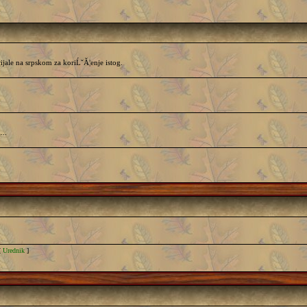
ijale na srpskom za koriĹˇĂ¦enje istog.
...
[
Urednik
]