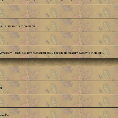
..
 а и оних које су у припреми.
евцу. Такође можете поставири своју поезију посвећењу Косову и Метохији.
li.
znaĂ¨e...