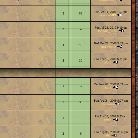
Sre Feb 11, 2009 1:57 pm
2
82
ObodskaMPI
Pon Jul 26, 2010 9:10 pm
3
4
Incendia_Eterna
Ned Dec 28, 2008 9:33 pm
4
40
ljuba-trebotin
Uto Apr 15, 2008 6:11 pm
5
30
Aktus
Pet Nov 07, 2008 8:33 pm
1
3
lepa_S
Pon Avg 24, 2009 9:27 pm
7
33
pollakova
Pet Apr 13, 2007 8:33 am
1
1
sensej
Uto Sep 30, 2008 3:56 pm
2
6
Alfa