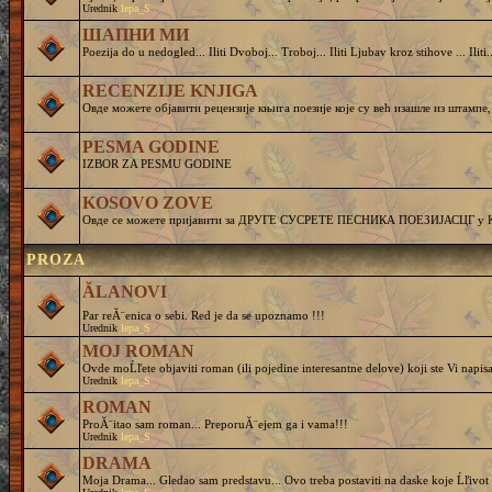
Urednik
lepa_S
ШАПНИ МИ
Poezija do u nedogled... Iliti Dvoboj... Troboj... Iliti Ljubav kroz stihove ... Iliti..
RECENZIJE KNJIGA
Овде можете објавити рецензије књига поезије које су већ изашле из штампе,
PESMA GODINE
IZBOR ZA PESMU GODINE
KOSOVO ZOVE
Овде се можете пријавити за ДРУГЕ СУСРЕТЕ ПЕСНИКА ПОЕЗИЈАСЦГ у Круш
PROZA
ĂLANOVI
Par reĂ¨enica o sebi. Red je da se upoznamo !!!
Urednik
lepa_S
MOJ ROMAN
Ovde moĹľete objaviti roman (ili pojedine interesantne delove) koji ste Vi napisa
Urednik
lepa_S
ROMAN
ProĂ¨itao sam roman... PreporuĂ¨ejem ga i vama!!!
Urednik
lepa_S
DRAMA
Moja Drama... Gledao sam predstavu... Ovo treba postaviti na daske koje Ĺľivot 