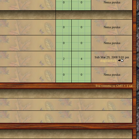
0
0
Nema poruka
0
0
Nema poruka
0
0
Nema poruka
Sub Mar 29, 2008 9:01 pm
2
4
dragicazdralic
0
0
Nema poruka
Sva vremena su GMT + 1 sat