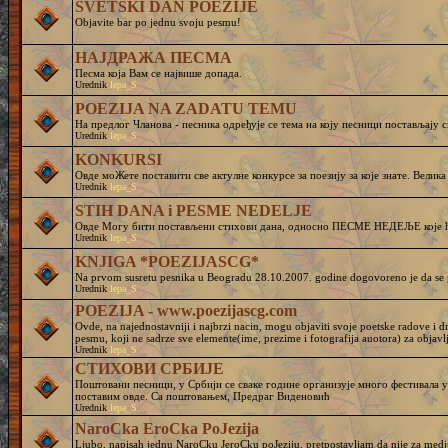
SVETSKI DAN POEZIJE
Objavite bar po jednu svoju pesmu!
НАЈДРАЖА ПЕСМА
Песма која Вам се највише допада.
Urednik
lepa_S
POEZIJA NA ZADATU TEMU
На предлог Чланова - песника одређује се тема на коју песници постављају с
Urednik
lepa_S
KONKURSI
Овде моЖете поставити све актулне конкурсе за поезију за које знате. Велика
Urednik
lepa_S
STIH DANA i PESME NEDELJE
Овде Могу бити постављени стихови дана, односно ПЕСМЕ НЕДЕЉЕ које ће 
Urednik
lepa_S
KNJIGA *POEZIJASCG*
Na prvom susretu pesnika u Beogradu 28.10.2007. godine dogovoreno je da se p
Urednik
lepa_S
POEZIJA - www.poezijascg.com
Ovde, na najednostavniji i najbrzi nacin, mogu objaviti svoje poetske radove i d
pesmu, koji ne sadrze sve elemente(ime, prezime i fotografija auotora) za objavlji
Urednik
lepa_S
СТИХОВИ СРБИЈЕ
Поштовани песници, у Србији се сваке године организује много фестивала у 
поставим овде. Са поштовањем, Предраг Виденовић
Urednik
lepa_S
NaroCka EroCka PoJezija
Ljubo, napisah jednu NaroCku JeroCku poJeziju, pretpostavljam da nije za medj