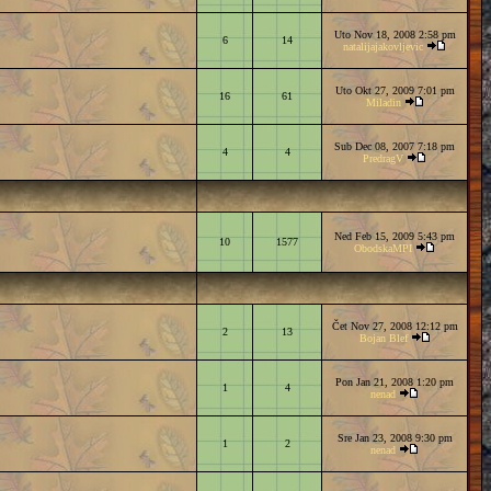
Uto Nov 18, 2008 2:58 pm
6
14
natalijajakovljevic
Uto Okt 27, 2009 7:01 pm
16
61
Miladin
Sub Dec 08, 2007 7:18 pm
4
4
PredragV
Ned Feb 15, 2009 5:43 pm
10
1577
ObodskaMPI
Čet Nov 27, 2008 12:12 pm
2
13
Bojan Blef
Pon Jan 21, 2008 1:20 pm
1
4
nenad
Sre Jan 23, 2008 9:30 pm
1
2
nenad