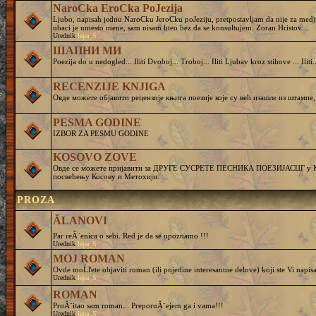
NaroCka EroCka PoJezija
Ljubo, napisah jednu NaroCku JeroCku poJeziju, pretpostavljam da nije za medj
ubaci je umesto mene, sam nisam hteo bez da se konsultujem. Zoran Hristov.
Urednik
lepa_S
ШАПНИ МИ
Poezija do u nedogled... Iliti Dvoboj... Troboj... Iliti Ljubav kroz stihove ... Iliti..
RECENZIJE KNJIGA
Овде можете објавити рецензије књига поезије које су већ изашле из штампе,
PESMA GODINE
IZBOR ZA PESMU GODINE
KOSOVO ZOVE
Овде се можете пријавити за ДРУГЕ СУСРЕТЕ ПЕСНИКА ПОЕЗИЈАСЦГ у Кру
посвећењу Косову и Метохији.
PROZA
ĂLANOVI
Par reĂ¨enica o sebi. Red je da se upoznamo !!!
Urednik
lepa_S
MOJ ROMAN
Ovde moĹľete objaviti roman (ili pojedine interesantne delove) koji ste Vi napisa
Urednik
lepa_S
ROMAN
ProĂ¨itao sam roman... PreporuĂ¨ejem ga i vama!!!
Urednik
lepa_S