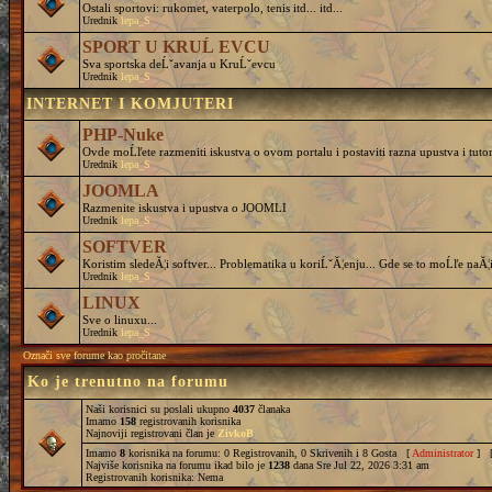
Ostali sportovi: rukomet, vaterpolo, tenis itd... itd...
Urednik
lepa_S
SPORT U KRUĹ EVCU
Sva sportska deĹˇavanja u KruĹˇevcu
Urednik
lepa_S
INTERNET I KOMJUTERI
PHP-Nuke
Ovde moĹľete razmeniti iskustva o ovom portalu i postaviti razna upustva i tutor
Urednik
lepa_S
JOOMLA
Razmenite iskustva i upustva o JOOMLI
Urednik
lepa_S
SOFTVER
Koristim sledeĂ¦i softver... Problematika u koriĹˇĂ¦enju... Gde se to moĹľe naĂ¦i
Urednik
lepa_S
LINUX
Sve o linuxu...
Urednik
lepa_S
Označi sve forume kao pročitane
Ko je trenutno na forumu
Naši korisnici su poslali ukupno
4037
članaka
Imamo
158
registrovanih korisnika
Najnoviji registrovani član je
ZivkoB
Imamo
8
korisnika na forumu: 0 Registrovanih, 0 Skrivenih i 8 Gosta [
Administrator
] 
Najviše korisnika na forumu ikad bilo je
1238
dana Sre Jul 22, 2026 3:31 am
Registrovanih korisnika: Nema