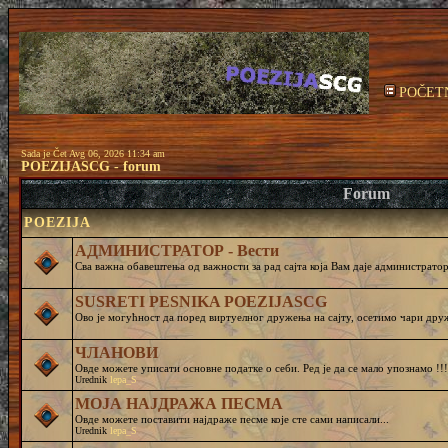
POČET
Sada je Čet Avg 06, 2026 11:34 am
POEZIJASCG - forum
Forum
POEZIJA
АДМИНИСТРАТОР - Вести
Сва важна обавештења од важности за рад сајта која Вам даје администратор 
SUSRETI PESNIKA POEZIJASCG
Ово је могућност да поред виртуелног дружења на сајту, осетимо чар
ЧЛАНОВИ
Овде можете уписати основне податке о себи. Ред је да се мало упознамо !!!
Urednik
lepa_S
МОЈА НАЈДРАЖА ПЕСМА
Овде можете поставити најдраже песме које сте сами написали...
Urednik
lepa_S