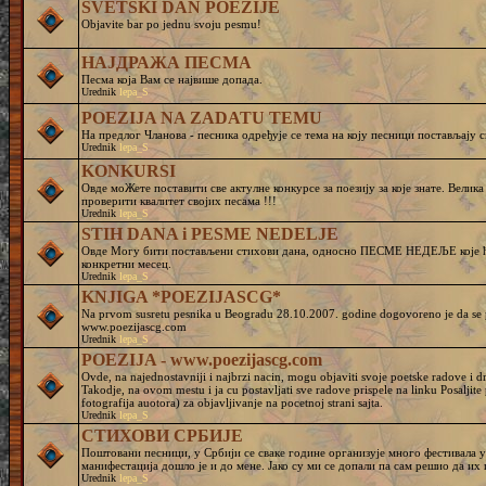
SVETSKI DAN POEZIJE
Objavite bar po jednu svoju pesmu!
НАЈДРАЖА ПЕСМА
Песма која Вам се највише допада.
Urednik
lepa_S
POEZIJA NA ZADATU TEMU
На предлог Чланова - песника одређује се тема на коју песници постављају с
Urednik
lepa_S
KONKURSI
Овде моЖете поставити све актулне конкурсе за поезију за које знате. Велик
проверити квалитет својих песама !!!
Urednik
lepa_S
STIH DANA i PESME NEDELJE
Овде Могу бити постављени стихови дана, односно ПЕСМЕ НЕДЕЉЕ које ће
конкретни месец.
Urednik
lepa_S
KNJIGA *POEZIJASCG*
Na prvom susretu pesnika u Beogradu 28.10.2007. godine dogovoreno je da se pr
www.poezijascg.com
Urednik
lepa_S
POEZIJA - www.poezijascg.com
Ovde, na najednostavniji i najbrzi nacin, mogu objaviti svoje poetske radove i 
Takodje, na ovom mestu i ja cu postavljati sve radove prispele na linku Posaljit
fotografija auotora) za objavljivanje na pocetnoj strani sajta.
Urednik
lepa_S
СТИХОВИ СРБИЈЕ
Поштовани песници, у Србији се сваке године организује много фестивала у 
манифестација дошло је и до мене. Јако су ми се допали па сам решио да и
Urednik
lepa_S