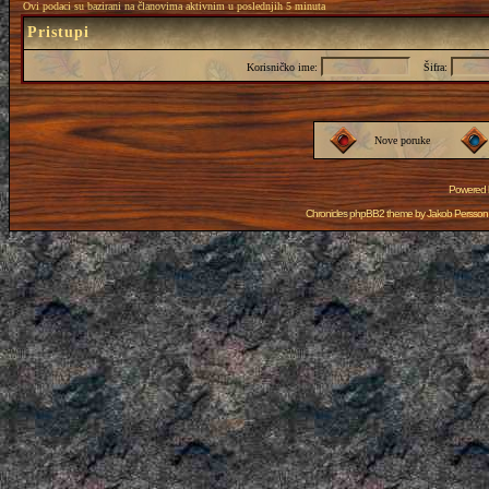
Ovi podaci su bazirani na članovima aktivnim u poslednjih 5 minuta
Pristupi
Korisničko ime:
Šifra:
Nove poruke
Powered
Chronicles phpBB2 theme by
Jakob Persson