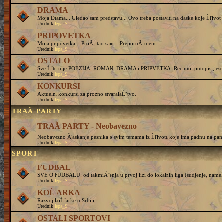
DRAMA
Moja Drama... Gledao sam predstavu... Ovo treba postaviti na daske koje Ĺľivot 
Urednik
lepa_S
PRIPOVETKA
Moja pripovetka... ProĂ¨itao sam... PreporuĂ¨ujem...
Urednik
lepa_S
OSTALO
Sve Ĺˇto nije POEZIJA, ROMAN, DRAMA i PRIPVETKA. Recimo: putopisi, eseji, 
Urednik
lepa_S
KONKURSI
Aktuelni konkursi za prozno stvaralaĹˇtvo.
Urednik
lepa_S
TRAĂ PARTY
TRAĂ PARTY - Neobavezno
Neobavezno Ă¦askanje pesnika o svim temama iz Ĺľivota koje ima padnu na pam
Urednik
lepa_S
SPORT
FUDBAL
SVE O FUDBALU: od takmiĂ¨enja u prvoj lizi do lokalnih liga (sudjenje, nameĹˇtanj
Urednik
lepa_S
KOĹ ARKA
Razvoj koĹˇarke u Srbiji
Urednik
lepa_S
OSTALI SPORTOVI