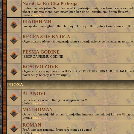
NaroCka EroCka PoJezija
Ljubo, napisah jednu NaroCku JeroCku poJeziju, pretpostavljam da nije za medj
ubaci je umesto mene, sam nisam hteo bez da se konsultujem. Zoran Hristov.
Urednik
lepa_S
ШАПНИ МИ
Poezija do u nedogled... Iliti Dvoboj... Troboj... Iliti Ljubav kroz stihove ... Iliti..
RECENZIJE KNJIGA
Овде можете објавити рецензије књига поезије које су већ изашле из штампе,
PESMA GODINE
IZBOR ZA PESMU GODINE
KOSOVO ZOVE
Овде се можете пријавити за ДРУГЕ СУСРЕТЕ ПЕСНИКА ПОЕЗИЈАСЦГ у Кру
посвећењу Косову и Метохији.
PROZA
ĂLANOVI
Par reĂ¨enica o sebi. Red je da se upoznamo !!!
Urednik
lepa_S
MOJ ROMAN
Ovde moĹľete objaviti roman (ili pojedine interesantne delove) koji ste Vi napisa
Urednik
lepa_S
ROMAN
ProĂ¨itao sam roman... PreporuĂ¨ejem ga i vama!!!
Urednik
lepa_S