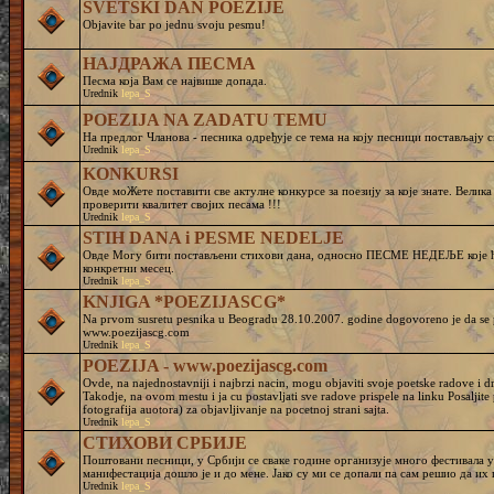
SVETSKI DAN POEZIJE
Objavite bar po jednu svoju pesmu!
НАЈДРАЖА ПЕСМА
Песма која Вам се највише допада.
Urednik
lepa_S
POEZIJA NA ZADATU TEMU
На предлог Чланова - песника одређује се тема на коју песници постављају с
Urednik
lepa_S
KONKURSI
Овде моЖете поставити све актулне конкурсе за поезију за које знате. Велик
проверити квалитет својих песама !!!
Urednik
lepa_S
STIH DANA i PESME NEDELJE
Овде Могу бити постављени стихови дана, односно ПЕСМЕ НЕДЕЉЕ које ће
конкретни месец.
Urednik
lepa_S
KNJIGA *POEZIJASCG*
Na prvom susretu pesnika u Beogradu 28.10.2007. godine dogovoreno je da se pr
www.poezijascg.com
Urednik
lepa_S
POEZIJA - www.poezijascg.com
Ovde, na najednostavniji i najbrzi nacin, mogu objaviti svoje poetske radove i 
Takodje, na ovom mestu i ja cu postavljati sve radove prispele na linku Posaljit
fotografija auotora) za objavljivanje na pocetnoj strani sajta.
Urednik
lepa_S
СТИХОВИ СРБИЈЕ
Поштовани песници, у Србији се сваке године организује много фестивала у 
манифестација дошло је и до мене. Јако су ми се допали па сам решио да и
Urednik
lepa_S