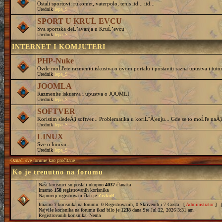
Ostali sportovi: rukomet, vaterpolo, tenis itd... itd...
Urednik
lepa_S
SPORT U KRUĹ EVCU
Sva sportska deĹˇavanja u KruĹˇevcu
Urednik
lepa_S
INTERNET I KOMJUTERI
PHP-Nuke
Ovde moĹľete razmeniti iskustva o ovom portalu i postaviti razna upustva i tutor
Urednik
lepa_S
JOOMLA
Razmenite iskustva i upustva o JOOMLI
Urednik
lepa_S
SOFTVER
Koristim sledeĂ¦i softver... Problematika u koriĹˇĂ¦enju... Gde se to moĹľe naĂ¦i
Urednik
lepa_S
LINUX
Sve o linuxu...
Urednik
lepa_S
Označi sve forume kao pročitane
Ko je trenutno na forumu
Naši korisnici su poslali ukupno
4037
članaka
Imamo
158
registrovanih korisnika
Najnoviji registrovani član je
ZivkoB
Imamo
7
korisnika na forumu: 0 Registrovanih, 0 Skrivenih i 7 Gosta [
Administrator
] 
Najviše korisnika na forumu ikad bilo je
1238
dana Sre Jul 22, 2026 3:31 am
Registrovanih korisnika: Nema