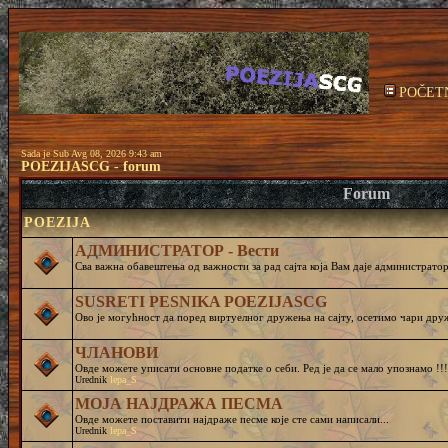
POČET
Sada je Sub Avg 08, 2026 9:43 am
POEZIJASCG - forum
Forum
POEZIJA
АДМИНИСТРАТОР - Вести
Сва важна обавештења од важности за рад сајта која Вам даје администратор 
SUSRETI PESNIKA POEZIJASCG
Ово је могућност да поред виртуелног дружења на сајту, осетимо чар
ЧЛАНОВИ
Овде можете уписати основне податке о себи. Ред је да се мало упознамо !!!
Urednik
lepa_S
МОЈА НАЈДРАЖА ПЕСМА
Овде можете поставити најдраже песме које сте сами написали...
Urednik
lepa_S