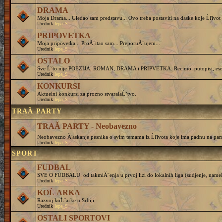
DRAMA
Moja Drama... Gledao sam predstavu... Ovo treba postaviti na daske koje Ĺľivot 
Urednik
lepa_S
PRIPOVETKA
Moja pripovetka... ProĂ¨itao sam... PreporuĂ¨ujem...
Urednik
lepa_S
OSTALO
Sve Ĺˇto nije POEZIJA, ROMAN, DRAMA i PRIPVETKA. Recimo: putopisi, eseji, 
Urednik
lepa_S
KONKURSI
Aktuelni konkursi za prozno stvaralaĹˇtvo.
Urednik
lepa_S
TRAĂ PARTY
TRAĂ PARTY - Neobavezno
Neobavezno Ă¦askanje pesnika o svim temama iz Ĺľivota koje ima padnu na pam
Urednik
lepa_S
SPORT
FUDBAL
SVE O FUDBALU: od takmiĂ¨enja u prvoj lizi do lokalnih liga (sudjenje, nameĹˇtanj
Urednik
lepa_S
KOĹ ARKA
Razvoj koĹˇarke u Srbiji
Urednik
lepa_S
OSTALI SPORTOVI