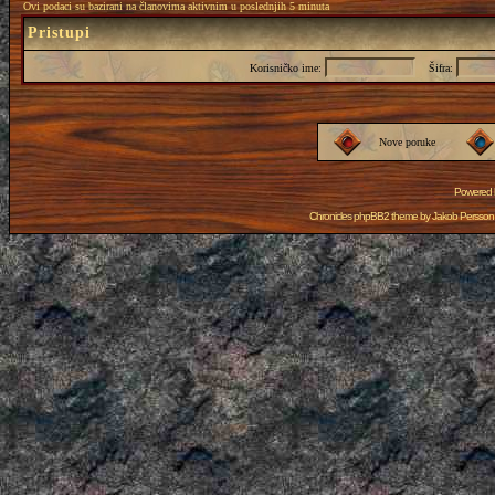
Ovi podaci su bazirani na članovima aktivnim u poslednjih 5 minuta
Pristupi
Korisničko ime:
Šifra:
Nove poruke
Powered
Chronicles phpBB2 theme by
Jakob Persson