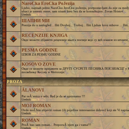
NaroCka EroCka PoJezija
Ljubo, napisah jednu NaroCku JeroCku poJeziju, pretpostavljam da nije za medj
ubaci je umesto mene, sam nisam hteo bez da se konsultujem. Zoran Hristov.
Urednik
lepa_S
ШАПНИ МИ
Poezija do u nedogled... Iliti Dvoboj... Troboj... Iliti Ljubav kroz stihove ... Iliti..
RECENZIJE KNJIGA
Овде можете објавити рецензије књига поезије које су већ изашле из штампе,
PESMA GODINE
IZBOR ZA PESMU GODINE
KOSOVO ZOVE
Овде се можете пријавити за ДРУГЕ СУСРЕТЕ ПЕСНИКА ПОЕЗИЈАСЦГ у Кру
посвећењу Косову и Метохији.
PROZA
ĂLANOVI
Par reĂ¨enica o sebi. Red je da se upoznamo !!!
Urednik
lepa_S
MOJ ROMAN
Ovde moĹľete objaviti roman (ili pojedine interesantne delove) koji ste Vi napisa
Urednik
lepa_S
ROMAN
ProĂ¨itao sam roman... PreporuĂ¨ejem ga i vama!!!
Urednik
lepa_S