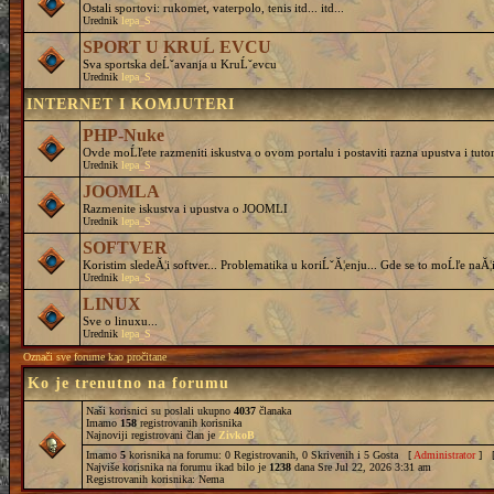
Ostali sportovi: rukomet, vaterpolo, tenis itd... itd...
Urednik
lepa_S
SPORT U KRUĹ EVCU
Sva sportska deĹˇavanja u KruĹˇevcu
Urednik
lepa_S
INTERNET I KOMJUTERI
PHP-Nuke
Ovde moĹľete razmeniti iskustva o ovom portalu i postaviti razna upustva i tutor
Urednik
lepa_S
JOOMLA
Razmenite iskustva i upustva o JOOMLI
Urednik
lepa_S
SOFTVER
Koristim sledeĂ¦i softver... Problematika u koriĹˇĂ¦enju... Gde se to moĹľe naĂ¦i
Urednik
lepa_S
LINUX
Sve o linuxu...
Urednik
lepa_S
Označi sve forume kao pročitane
Ko je trenutno na forumu
Naši korisnici su poslali ukupno
4037
članaka
Imamo
158
registrovanih korisnika
Najnoviji registrovani član je
ZivkoB
Imamo
5
korisnika na forumu: 0 Registrovanih, 0 Skrivenih i 5 Gosta [
Administrator
] 
Najviše korisnika na forumu ikad bilo je
1238
dana Sre Jul 22, 2026 3:31 am
Registrovanih korisnika: Nema