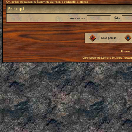
Ovi podaci su bazirani na članovima aktivnim u poslednjih 5 minuta
Pristupi
Korisničko ime:
Šifra:
Nove poruke
Powered
Chronicles phpBB2 theme by
Jakob Persson