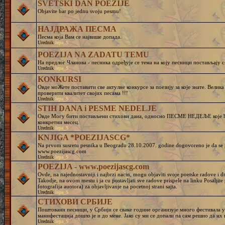
SVETSKI DAN POEZIJE
Objavite bar po jednu svoju pesmu!
НАЈДРАЖА ПЕСМА
Песма која Вам се највише допада.
Urednik
lepa_S
POEZIJA NA ZADATU TEMU
На предлог Чланова - песника одређује се тема на коју песници постављају с
Urednik
lepa_S
KONKURSI
Овде моЖете поставити све актулне конкурсе за поезију за које знате. Велик
проверити квалитет својих песама !!!
Urednik
lepa_S
STIH DANA i PESME NEDELJE
Овде Могу бити постављени стихови дана, односно ПЕСМЕ НЕДЕЉЕ које ће
конкретни месец.
Urednik
lepa_S
KNJIGA *POEZIJASCG*
Na prvom susretu pesnika u Beogradu 28.10.2007. godine dogovoreno je da se pr
www.poezijascg.com
Urednik
lepa_S
POEZIJA - www.poezijascg.com
Ovde, na najednostavniji i najbrzi nacin, mogu objaviti svoje poetske radove i 
Takodje, na ovom mestu i ja cu postavljati sve radove prispele na linku Posaljit
fotografija auotora) za objavljivanje na pocetnoj strani sajta.
Urednik
lepa_S
СТИХОВИ СРБИЈЕ
Поштовани песници, у Србији се сваке године организује много фестивала у 
манифестација дошло је и до мене. Јако су ми се допали па сам решио да и
Urednik
lepa_S