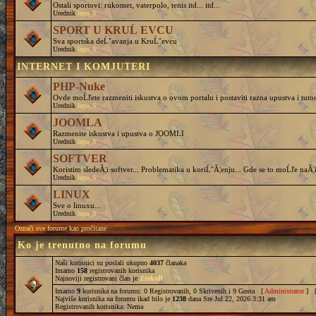
Ostali sportovi: rukomet, vaterpolo, tenis itd... itd...
Urednik
lepa_S
SPORT U KRUĹ EVCU
Sva sportska deĹˇavanja u KruĹˇevcu
Urednik
lepa_S
INTERNET I KOMJUTERI
PHP-Nuke
Ovde moĹľete razmeniti iskustva o ovom portalu i postaviti razna upustva i tutor
Urednik
lepa_S
JOOMLA
Razmenite iskustva i upustva o JOOMLI
Urednik
lepa_S
SOFTVER
Koristim sledeĂ¦i softver... Problematika u koriĹˇĂ¦enju... Gde se to moĹľe naĂ¦i
Urednik
lepa_S
LINUX
Sve o linuxu...
Urednik
lepa_S
Označi sve forume kao pročitane
Ko je trenutno na forumu
Naši korisnici su poslali ukupno
4037
članaka
Imamo
158
registrovanih korisnika
Najnoviji registrovani član je
ZivkoB
Imamo
9
korisnika na forumu: 0 Registrovanih, 0 Skrivenih i 9 Gosta [
Administrator
] 
Najviše korisnika na forumu ikad bilo je
1238
dana Sre Jul 22, 2026 3:31 am
Registrovanih korisnika: Nema