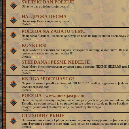
SVETSKI DAN POEZIJE
Objavite bar po jednu svoju pesmu!
НАЈДРАЖА ПЕСМА
Песма која Вам се највише допада.
Urednik
lepa_S
POEZIJA NA ZADATU TEMU
На предлог Чланова - песника одређује се тема на коју песници постављају с
Urednik
lepa_S
KONKURSI
Овде моЖете поставити све актулне конкурсе за поезију за које знате. Велик
проверити квалитет својих песама !!!
Urednik
lepa_S
STIH DANA i PESME NEDELJE
Овде Могу бити постављени стихови дана, односно ПЕСМЕ НЕДЕЉЕ које ће
конкретни месец.
Urednik
lepa_S
KNJIGA *POEZIJASCG*
Na prvom susretu pesnika u Beogradu 28.10.2007. godine dogovoreno je da se pr
www.poezijascg.com
Urednik
lepa_S
POEZIJA - www.poezijascg.com
Ovde, na najednostavniji i najbrzi nacin, mogu objaviti svoje poetske radove i 
Takodje, na ovom mestu i ja cu postavljati sve radove prispele na linku Posaljit
fotografija auotora) za objavljivanje na pocetnoj strani sajta.
Urednik
lepa_S
СТИХОВИ СРБИЈЕ
Поштовани песници, у Србији се сваке године организује много фестивала у 
манифестација дошло је и до мене. Јако су ми се допали па сам решио да и
Urednik
lepa_S