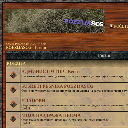
POČET
Sada je Pon Avg 10, 2026 4:42 am
POEZIJASCG - forum
Forum
POEZIJA
АДМИНИСТРАТОР - Вести
Сва важна обавештења од важности за рад сајта која Вам даје администратор 
SUSRETI PESNIKA POEZIJASCG
Ово је могућност да поред виртуелног дружења на сајту, осетимо чар
ЧЛАНОВИ
Овде можете уписати основне податке о себи. Ред је да се мало упознамо !!!
Urednik
lepa_S
МОЈА НАЈДРАЖА ПЕСМА
Овде можете поставити најдраже песме које сте сами написали...
Urednik
lepa_S