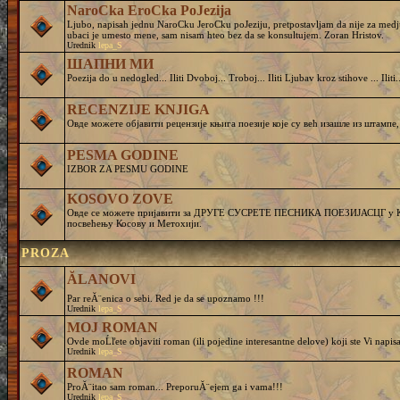
NaroCka EroCka PoJezija
Ljubo, napisah jednu NaroCku JeroCku poJeziju, pretpostavljam da nije za medj
ubaci je umesto mene, sam nisam hteo bez da se konsultujem. Zoran Hristov.
Urednik
lepa_S
ШАПНИ МИ
Poezija do u nedogled... Iliti Dvoboj... Troboj... Iliti Ljubav kroz stihove ... Iliti..
RECENZIJE KNJIGA
Овде можете објавити рецензије књига поезије које су већ изашле из штампе,
PESMA GODINE
IZBOR ZA PESMU GODINE
KOSOVO ZOVE
Овде се можете пријавити за ДРУГЕ СУСРЕТЕ ПЕСНИКА ПОЕЗИЈАСЦГ у Кру
посвећењу Косову и Метохији.
PROZA
ĂLANOVI
Par reĂ¨enica o sebi. Red je da se upoznamo !!!
Urednik
lepa_S
MOJ ROMAN
Ovde moĹľete objaviti roman (ili pojedine interesantne delove) koji ste Vi napisa
Urednik
lepa_S
ROMAN
ProĂ¨itao sam roman... PreporuĂ¨ejem ga i vama!!!
Urednik
lepa_S