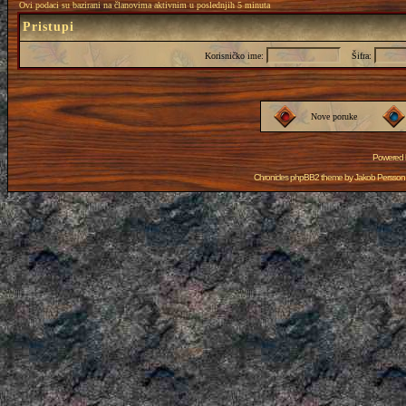
Ovi podaci su bazirani na članovima aktivnim u poslednjih 5 minuta
Pristupi
Korisničko ime:
Šifra:
Nove poruke
Powered
Chronicles phpBB2 theme by
Jakob Persson