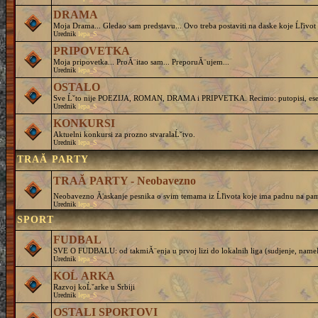
DRAMA
Moja Drama... Gledao sam predstavu... Ovo treba postaviti na daske koje Ĺľivot 
Urednik
lepa_S
PRIPOVETKA
Moja pripovetka... ProĂ¨itao sam... PreporuĂ¨ujem...
Urednik
lepa_S
OSTALO
Sve Ĺˇto nije POEZIJA, ROMAN, DRAMA i PRIPVETKA. Recimo: putopisi, eseji, 
Urednik
lepa_S
KONKURSI
Aktuelni konkursi za prozno stvaralaĹˇtvo.
Urednik
lepa_S
TRAĂ PARTY
TRAĂ PARTY - Neobavezno
Neobavezno Ă¦askanje pesnika o svim temama iz Ĺľivota koje ima padnu na pam
Urednik
lepa_S
SPORT
FUDBAL
SVE O FUDBALU: od takmiĂ¨enja u prvoj lizi do lokalnih liga (sudjenje, nameĹˇtanj
Urednik
lepa_S
KOĹ ARKA
Razvoj koĹˇarke u Srbiji
Urednik
lepa_S
OSTALI SPORTOVI