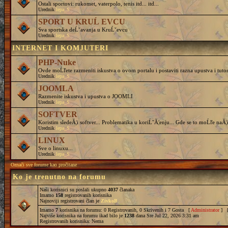
Ostali sportovi: rukomet, vaterpolo, tenis itd... itd...
Urednik
lepa_S
SPORT U KRUĹ EVCU
Sva sportska deĹˇavanja u KruĹˇevcu
Urednik
lepa_S
INTERNET I KOMJUTERI
PHP-Nuke
Ovde moĹľete razmeniti iskustva o ovom portalu i postaviti razna upustva i tutor
Urednik
lepa_S
JOOMLA
Razmenite iskustva i upustva o JOOMLI
Urednik
lepa_S
SOFTVER
Koristim sledeĂ¦i softver... Problematika u koriĹˇĂ¦enju... Gde se to moĹľe naĂ¦i
Urednik
lepa_S
LINUX
Sve o linuxu...
Urednik
lepa_S
Označi sve forume kao pročitane
Ko je trenutno na forumu
Naši korisnici su poslali ukupno
4037
članaka
Imamo
158
registrovanih korisnika
Najnoviji registrovani član je
ZivkoB
Imamo
7
korisnika na forumu: 0 Registrovanih, 0 Skrivenih i 7 Gosta [
Administrator
] 
Najviše korisnika na forumu ikad bilo je
1238
dana Sre Jul 22, 2026 3:31 am
Registrovanih korisnika: Nema