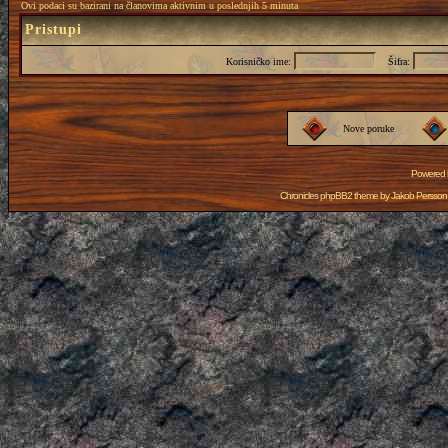
Ovi podaci su bazirani na članovima aktivnim u poslednjih 5 minuta
Pristupi
Korisničko ime:
Šifra:
Nove poruke
Powered
Chronicles phpBB2 theme by
Jakob Persson