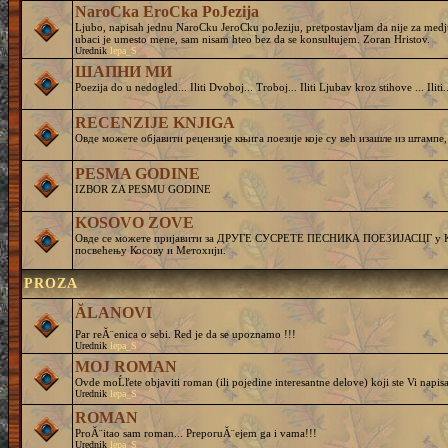
NaroCka EroCka PoJezija
Ljubo, napisah jednu NaroCku JeroCku poJeziju, pretpostavljam da nije za medj
ubaci je umesto mene, sam nisam hteo bez da se konsultujem. Zoran Hristov.
Urednik
lepa_S
ШАПНИ МИ
Poezija do u nedogled... Iliti Dvoboj... Troboj... Iliti Ljubav kroz stihove ... Iliti..
RECENZIJE KNJIGA
Овде можете објавити рецензије књига поезије које су већ изашле из штампе,
PESMA GODINE
IZBOR ZA PESMU GODINE
KOSOVO ZOVE
Овде се можете пријавити за ДРУГЕ СУСРЕТЕ ПЕСНИКА ПОЕЗИЈАСЦГ у Кру
посвећењу Косову и Метохији.
PROZA
ĂLANOVI
Par reĂ¨enica o sebi. Red je da se upoznamo !!!
Urednik
lepa_S
MOJ ROMAN
Ovde moĹľete objaviti roman (ili pojedine interesantne delove) koji ste Vi napisa
Urednik
lepa_S
ROMAN
ProĂ¨itao sam roman... PreporuĂ¨ejem ga i vama!!!
Urednik
lepa_S