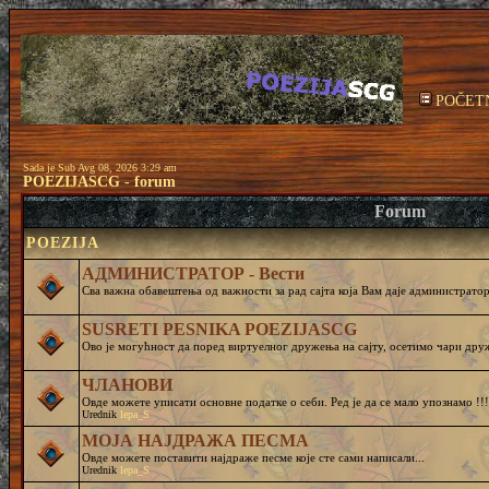
POČET
Sada je Sub Avg 08, 2026 3:29 am
POEZIJASCG - forum
Forum
POEZIJA
АДМИНИСТРАТОР - Вести
Сва важна обавештења од важности за рад сајта која Вам даје администратор 
SUSRETI PESNIKA POEZIJASCG
Ово је могућност да поред виртуелног дружења на сајту, осетимо чар
ЧЛАНОВИ
Овде можете уписати основне податке о себи. Ред је да се мало упознамо !!!
Urednik
lepa_S
МОЈА НАЈДРАЖА ПЕСМА
Овде можете поставити најдраже песме које сте сами написали...
Urednik
lepa_S