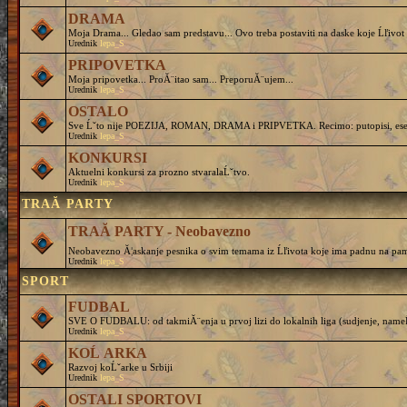
DRAMA
Moja Drama... Gledao sam predstavu... Ovo treba postaviti na daske koje Ĺľivot 
Urednik
lepa_S
PRIPOVETKA
Moja pripovetka... ProĂ¨itao sam... PreporuĂ¨ujem...
Urednik
lepa_S
OSTALO
Sve Ĺˇto nije POEZIJA, ROMAN, DRAMA i PRIPVETKA. Recimo: putopisi, eseji, 
Urednik
lepa_S
KONKURSI
Aktuelni konkursi za prozno stvaralaĹˇtvo.
Urednik
lepa_S
TRAĂ PARTY
TRAĂ PARTY - Neobavezno
Neobavezno Ă¦askanje pesnika o svim temama iz Ĺľivota koje ima padnu na pam
Urednik
lepa_S
SPORT
FUDBAL
SVE O FUDBALU: od takmiĂ¨enja u prvoj lizi do lokalnih liga (sudjenje, nameĹˇtanj
Urednik
lepa_S
KOĹ ARKA
Razvoj koĹˇarke u Srbiji
Urednik
lepa_S
OSTALI SPORTOVI