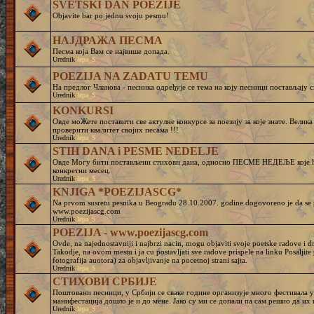
SVETSKI DAN POEZIJE
Objavite bar po jednu svoju pesmu!
НАЈДРАЖА ПЕСМА
Песма која Вам се највише допада.
Urednik
lepa_S
POEZIJA NA ZADATU TEMU
На предлог Чланова - песника одређује се тема на коју песници постављају с
Urednik
lepa_S
KONKURSI
Овде моЖете поставити све актулне конкурсе за поезију за које знате. Велик
проверити квалитет својих песама !!!
Urednik
lepa_S
STIH DANA i PESME NEDELJE
Овде Могу бити постављени стихови дана, односно ПЕСМЕ НЕДЕЉЕ које ће
конкретни месец.
Urednik
lepa_S
KNJIGA *POEZIJASCG*
Na prvom susretu pesnika u Beogradu 28.10.2007. godine dogovoreno je da se pr
www.poezijascg.com
Urednik
lepa_S
POEZIJA - www.poezijascg.com
Ovde, na najednostavniji i najbrzi nacin, mogu objaviti svoje poetske radove i 
Takodje, na ovom mestu i ja cu postavljati sve radove prispele na linku Posaljit
fotografija auotora) za objavljivanje na pocetnoj strani sajta.
Urednik
lepa_S
СТИХОВИ СРБИЈЕ
Поштовани песници, у Србији се сваке године организује много фестивала у 
манифестација дошло је и до мене. Јако су ми се допали па сам решио да и
Urednik
lepa_S