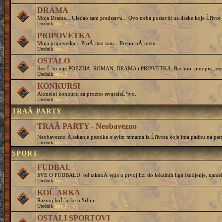
DRAMA
Moja Drama... Gledao sam predstavu... Ovo treba postaviti na daske koje Ĺľivot 
Urednik
lepa_S
PRIPOVETKA
Moja pripovetka... ProĂ¨itao sam... PreporuĂ¨ujem...
Urednik
lepa_S
OSTALO
Sve Ĺˇto nije POEZIJA, ROMAN, DRAMA i PRIPVETKA. Recimo: putopisi, eseji, 
Urednik
lepa_S
KONKURSI
Aktuelni konkursi za prozno stvaralaĹˇtvo.
Urednik
lepa_S
TRAĂ PARTY
TRAĂ PARTY - Neobavezno
Neobavezno Ă¦askanje pesnika o svim temama iz Ĺľivota koje ima padnu na pam
Urednik
lepa_S
SPORT
FUDBAL
SVE O FUDBALU: od takmiĂ¨enja u prvoj lizi do lokalnih liga (sudjenje, nameĹˇtanj
Urednik
lepa_S
KOĹ ARKA
Razvoj koĹˇarke u Srbiji
Urednik
lepa_S
OSTALI SPORTOVI