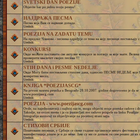
SVETSKI DAN POEZIJE
Objavite bar po jednu svoju pesmu!
НАЈДРАЖА ПЕСМА
Песма која Вам се највише допада.
Urednik
lepa_S
POEZIJA NA ZADATU TEMU
На предлог Чланова - песника одређује се тема на коју песници постављају с
Urednik
lepa_S
KONKURSI
Овде моЖете поставити све актулне конкурсе за поезију за које знате. Велик
проверити квалитет својих песама !!!
Urednik
lepa_S
STIH DANA i PESME NEDELJE
Овде Могу бити постављени стихови дана, односно ПЕСМЕ НЕДЕЉЕ које ће
конкретни месец.
Urednik
lepa_S
KNJIGA *POEZIJASCG*
Na prvom susretu pesnika u Beogradu 28.10.2007. godine dogovoreno je da se pr
www.poezijascg.com
Urednik
lepa_S
POEZIJA - www.poezijascg.com
Ovde, na najednostavniji i najbrzi nacin, mogu objaviti svoje poetske radove i 
Takodje, na ovom mestu i ja cu postavljati sve radove prispele na linku Posaljit
fotografija auotora) za objavljivanje na pocetnoj strani sajta.
Urednik
lepa_S
СТИХОВИ СРБИЈЕ
Поштовани песници, у Србији се сваке године организује много фестивала у 
манифестација дошло је и до мене. Јако су ми се допали па сам решио да и
Urednik
lepa_S