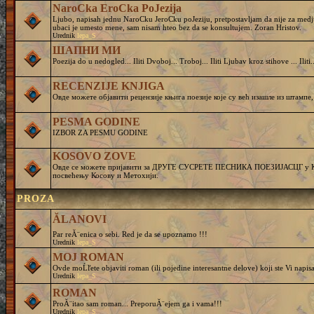
NaroCka EroCka PoJezija
Ljubo, napisah jednu NaroCku JeroCku poJeziju, pretpostavljam da nije za medj
ubaci je umesto mene, sam nisam hteo bez da se konsultujem. Zoran Hristov.
Urednik
lepa_S
ШАПНИ МИ
Poezija do u nedogled... Iliti Dvoboj... Troboj... Iliti Ljubav kroz stihove ... Iliti..
RECENZIJE KNJIGA
Овде можете објавити рецензије књига поезије које су већ изашле из штампе,
PESMA GODINE
IZBOR ZA PESMU GODINE
KOSOVO ZOVE
Овде се можете пријавити за ДРУГЕ СУСРЕТЕ ПЕСНИКА ПОЕЗИЈАСЦГ у Кру
посвећењу Косову и Метохији.
PROZA
ĂLANOVI
Par reĂ¨enica o sebi. Red je da se upoznamo !!!
Urednik
lepa_S
MOJ ROMAN
Ovde moĹľete objaviti roman (ili pojedine interesantne delove) koji ste Vi napisa
Urednik
lepa_S
ROMAN
ProĂ¨itao sam roman... PreporuĂ¨ejem ga i vama!!!
Urednik
lepa_S