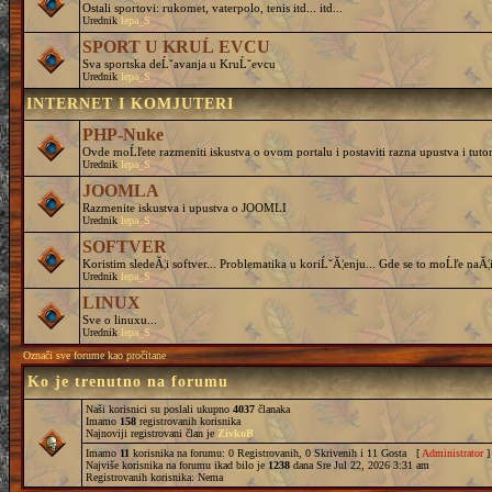
Ostali sportovi: rukomet, vaterpolo, tenis itd... itd...
Urednik
lepa_S
SPORT U KRUĹ EVCU
Sva sportska deĹˇavanja u KruĹˇevcu
Urednik
lepa_S
INTERNET I KOMJUTERI
PHP-Nuke
Ovde moĹľete razmeniti iskustva o ovom portalu i postaviti razna upustva i tutor
Urednik
lepa_S
JOOMLA
Razmenite iskustva i upustva o JOOMLI
Urednik
lepa_S
SOFTVER
Koristim sledeĂ¦i softver... Problematika u koriĹˇĂ¦enju... Gde se to moĹľe naĂ¦i
Urednik
lepa_S
LINUX
Sve o linuxu...
Urednik
lepa_S
Označi sve forume kao pročitane
Ko je trenutno na forumu
Naši korisnici su poslali ukupno
4037
članaka
Imamo
158
registrovanih korisnika
Najnoviji registrovani član je
ZivkoB
Imamo
11
korisnika na forumu: 0 Registrovanih, 0 Skrivenih i 11 Gosta [
Administrator
]
Najviše korisnika na forumu ikad bilo je
1238
dana Sre Jul 22, 2026 3:31 am
Registrovanih korisnika: Nema