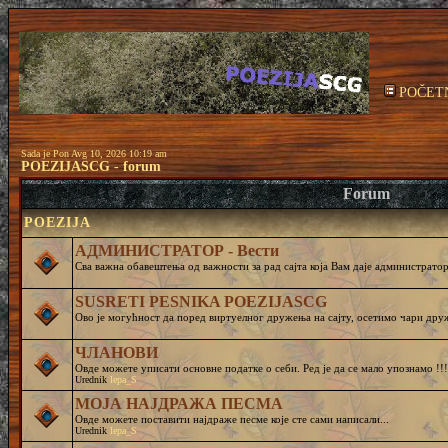
POČET
Sada je Pon Avg 10, 2026 10:19 am
POEZIJASCG - forum
Forum
POEZIJA
АДМИНИСТРАТОР - Вести
Сва важна обавештења од важности за рад сајта која Вам даје администратор 
SUSRETI PESNIKA POEZIJASCG
Ово је могућност да поред виртуелног дружења на сајту, осетимо чар
ЧЛАНОВИ
Овде можете уписати основне податке о себи. Ред је да се мало упознамо !!!
Urednik
lepa_S
МОЈА НАЈДРАЖА ПЕСМА
Овде можете поставити најдраже песме које сте сами написали...
Urednik
lepa_S