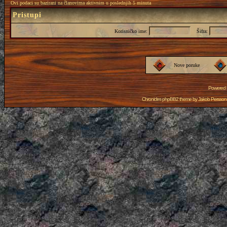
Ovi podaci su bazirani na članovima aktivnim u poslednjih 5 minuta
Pristupi
Korisničko ime:
Šifra:
Nove poruke
Powered
Chronicles phpBB2 theme by
Jakob Persson