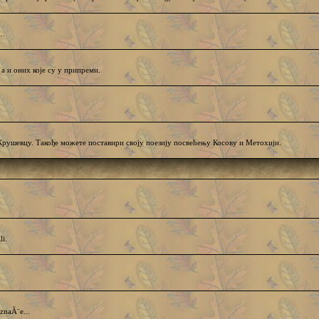
..
 а и оних које су у припреми.
евцу. Такође можете поставири своју поезију посвећењу Косову и Метохији.
li.
znaĂ¨e...