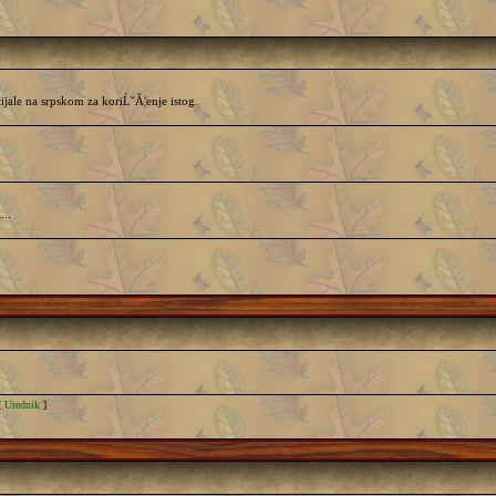
ijale na srpskom za koriĹˇĂ¦enje istog.
...
[
Urednik
]