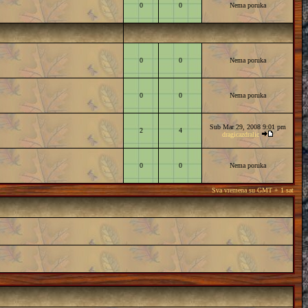
0
0
Nema poruka
0
0
Nema poruka
0
0
Nema poruka
Sub Mar 29, 2008 9:01 pm
2
4
dragicazdralic
0
0
Nema poruka
Sva vremena su GMT + 1 sat