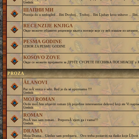
Urednik
lepa_S
ШАПНИ МИ
Poezija do u nedogled... Iliti Dvoboj... Troboj... Iliti Ljubav kroz stihove ... Iliti..
RECENZIJE KNJIGA
Овде можете објавити рецензије књига поезије које су већ изашле из штампе,
PESMA GODINE
IZBOR ZA PESMU GODINE
KOSOVO ZOVE
Овде се можете пријавити за ДРУГЕ СУСРЕТЕ ПЕСНИКА ПОЕЗИЈАСЦГ у Круш
PROZA
ĂLANOVI
Par reĂ¨enica o sebi. Red je da se upoznamo !!!
Urednik
lepa_S
MOJ ROMAN
Ovde moĹľete objaviti roman (ili pojedine interesantne delove) koji ste Vi napisa
Urednik
lepa_S
ROMAN
ProĂ¨itao sam roman... PreporuĂ¨ejem ga i vama!!!
Urednik
lepa_S
DRAMA
Moja Drama... Gledao sam predstavu... Ovo treba postaviti na daske koje Ĺľivot 