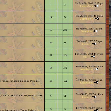
Pet Mar 20, 2009 10:25 pm
1
2
ljuba-trebotin
Sub Mar 20, 2010 10:06 pm
14
64
BileMilojevic
Sre Mar 06, 2013 1:55 pm
16
280
Tetrabyblos
Uto Jun 02, 2009 5:35 pm
34
51
PredragV
Pon Dec 05, 2011 11:57 am
64
1184
lepa_S
Sub Okt 18, 2008 6:49 pm
14
180
wannabepoet
Čet Maj 30, 2013 8:11 am
 radove prispele na linku Posaljite
86
104
Radeumetnik
Pon Okt 29, 2007 6:14 pm
су ми се допали па сам решио да их
6
11
PredragV
Pet Avg 22, 2008 1:53 pm
3
5
a se konsultujem. Zoran Hristov.
ZoranHristov