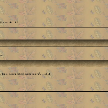
dnevnik... itd...
et...
e, susreti, tabele, najbolji igraĂ¨i, itd...)