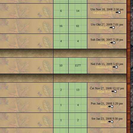
Uto Nov 18, 2008 2:58 pm
6
14
natalijajakovljevic
Uto Okt 27, 2009 7:01 pm
16
61
Miladin
Sub Dec 08, 2007 7:18 pm
4
4
PredragV
Ned Feb 15, 2009 5:43 pm
10
1577
ObodskaMPI
Čet Nov 27, 2008 12:12 pm
2
13
Bojan Blef
Pon Jan 21, 2008 1:20 pm
1
4
nenad
Sre Jan 23, 2008 9:30 pm
1
2
nenad