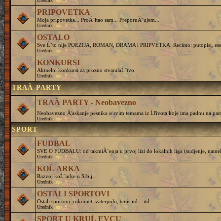
Urednik
lepa_S
PRIPOVETKA
Moja pripovetka... ProĂ¨itao sam... PreporuĂ¨ujem...
Urednik
lepa_S
OSTALO
Sve Ĺˇto nije POEZIJA, ROMAN, DRAMA i PRIPVETKA. Recimo: putopisi, eseji, 
Urednik
lepa_S
KONKURSI
Aktuelni konkursi za prozno stvaralaĹˇtvo.
Urednik
lepa_S
TRAĂ PARTY
TRAĂ PARTY - Neobavezno
Neobavezno Ă¦askanje pesnika o svim temama iz Ĺľivota koje ima padnu na pam
Urednik
lepa_S
SPORT
FUDBAL
SVE O FUDBALU: od takmiĂ¨enja u prvoj lizi do lokalnih liga (sudjenje, nameĹˇtanj
Urednik
lepa_S
KOĹ ARKA
Razvoj koĹˇarke u Srbiji
Urednik
lepa_S
OSTALI SPORTOVI
Ostali sportovi: rukomet, vaterpolo, tenis itd... itd...
Urednik
lepa_S
SPORT U KRUĹ EVCU