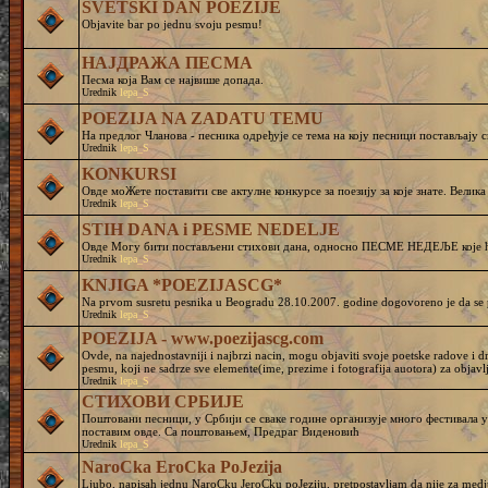
SVETSKI DAN POEZIJE
Objavite bar po jednu svoju pesmu!
НАЈДРАЖА ПЕСМА
Песма која Вам се највише допада.
Urednik
lepa_S
POEZIJA NA ZADATU TEMU
На предлог Чланова - песника одређује се тема на коју песници постављају с
Urednik
lepa_S
KONKURSI
Овде моЖете поставити све актулне конкурсе за поезију за које знате. Велика
Urednik
lepa_S
STIH DANA i PESME NEDELJE
Овде Могу бити постављени стихови дана, односно ПЕСМЕ НЕДЕЉЕ које ће 
Urednik
lepa_S
KNJIGA *POEZIJASCG*
Na prvom susretu pesnika u Beogradu 28.10.2007. godine dogovoreno je da se p
Urednik
lepa_S
POEZIJA - www.poezijascg.com
Ovde, na najednostavniji i najbrzi nacin, mogu objaviti svoje poetske radove i d
pesmu, koji ne sadrze sve elemente(ime, prezime i fotografija auotora) za objavlji
Urednik
lepa_S
СТИХОВИ СРБИЈЕ
Поштовани песници, у Србији се сваке године организује много фестивала у 
поставим овде. Са поштовањем, Предраг Виденовић
Urednik
lepa_S
NaroCka EroCka PoJezija
Ljubo, napisah jednu NaroCku JeroCku poJeziju, pretpostavljam da nije za medj