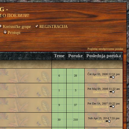
G -
 О ПОЕЗИЈИ!
Korisničke grupe
REGISTRACIJA
Pristupi
Pogledaj neodgovorene poruke
Teme
Poruke
Poslednja poruka
Čet Apr 10, 2008 12:51 pm
6
28
ljuba-trebotin
Pet Maj 09, 2008 11:22 am
1
3
ljuba-trebotin
Pet Dec 14, 2007 10:22 pm
9
37
ljuba-trebotin
Sub Apr 19, 2014 7:55 pm
30
210
lepa_S