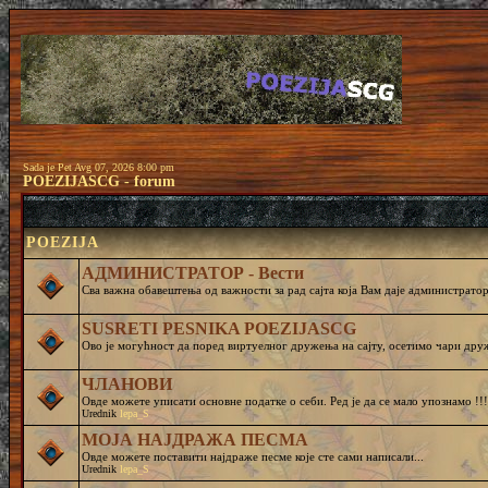
Sada je Pet Avg 07, 2026 8:00 pm
POEZIJASCG - forum
POEZIJA
АДМИНИСТРАТОР - Вести
Сва важна обавештења од важности за рад сајта која Вам даје администратор 
SUSRETI PESNIKA POEZIJASCG
Ово је могућност да поред виртуелног дружења на сајту, осетимо чар
ЧЛАНОВИ
Овде можете уписати основне податке о себи. Ред је да се мало упознамо !!!
Urednik
lepa_S
МОЈА НАЈДРАЖА ПЕСМА
Овде можете поставити најдраже песме које сте сами написали...
Urednik
lepa_S