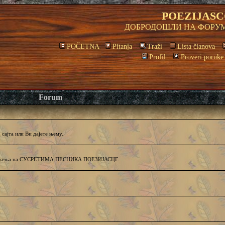
POEZIJASC
ДОБРОДОШЛИ НА ФОРУМ
POČETNA
Pitanja
Traži
Lista članova
Profil
Proveri poruke
Forum
сајта или Ви дајете њему.
и дружења на СУСРЕТИМА ПЕСНИКА ПОЕЗИЈАСЦГ.