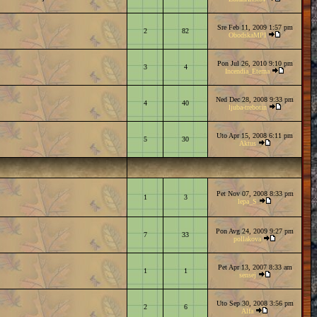
Sre Feb 11, 2009 1:57 pm
2
82
ObodskaMPI
Pon Jul 26, 2010 9:10 pm
3
4
Incendia_Eterna
Ned Dec 28, 2008 9:33 pm
4
40
ljuba-trebotin
Uto Apr 15, 2008 6:11 pm
5
30
Aktus
Pet Nov 07, 2008 8:33 pm
1
3
lepa_S
Pon Avg 24, 2009 9:27 pm
7
33
pollakova
Pet Apr 13, 2007 8:33 am
1
1
sensej
Uto Sep 30, 2008 3:56 pm
2
6
Alfa