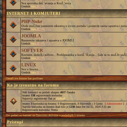
Sva sportska deĹˇavanja u KruĹˇevcu
Urednik
lepa_S
INTERNET I KOMJUTERI
PHP-Nuke
Ovde moĹľete razmeniti iskustva o ovom portalu i postaviti razna upustva i tutor
Urednik
lepa_S
JOOMLA
Razmenite iskustva i upustva o JOOMLI
Urednik
lepa_S
SOFTVER
Koristim sledeĂ¦i softver... Problematika u koriĹˇĂ¦enju... Gde se to moĹľe naĂ¦i
Urednik
lepa_S
LINUX
Sve o linuxu...
Urednik
lepa_S
Označi sve forume kao pročitane
Ko je trenutno na forumu
Naši korisnici su poslali ukupno
4037
članaka
Imamo
158
registrovanih korisnika
Najnoviji registrovani član je
ZivkoB
Imamo
3
korisnika na forumu: 0 Registrovanih, 0 Skrivenih i 3 Gosta [
Administrator
] 
Najviše korisnika na forumu ikad bilo je
1238
dana Sre Jul 22, 2026 3:31 am
Registrovanih korisnika: Nema
Ovi podaci su bazirani na članovima aktivnim u poslednjih 5 minuta
Pristupi