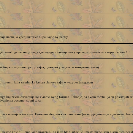
воје песме, а уредник теме бира најбољу песму.
 је помоЋ да песници знају где наједноставније могу проверити квалитет својих песама !!!
бирати администратор сајта, односно уредник за конкретни месец.
ripremi i izda zajednicka knjiga clanova sajta www.poezijascg.com
ruga knjizevna ostvarenja svi clanovi ovog foruma. Takodje, na ovom mestu i ja cu postavljati sve
vanje na pocetnoj strani sajta.
част поезије и песника. Неколико зборника са ових манифестација дошло је и до мене. Јако 
u pesme koje piĹˇemo, ako proceniĹˇ da je za blog, ubaci je umesto mene, sam nisam hteo bez d